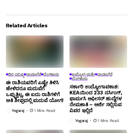
Related Articles
ದಿನ ಭವಿಷ್ಯ
ದಾವಣಗೆರೆ
ಬೆಂಗಳೂರು
ಉದ್ಯೋಗ ವಾರ್ತೆ
ದಾವಣಗೆರೆ
ಬೆಂಗಳೂರು
ಈ ರಾಶಿಯವರಿಗೆ ಎಷ್ಟೇ ತಿಳಿಸಿ
ಸರ್ಕಾರಿ ಉದ್ಯೋಗಾವಕಾಶ:
ಹೇಳಿದರೂ ಮದುವೆಗೆ
KEAಯಿಂದ 233 ನರ್ಸಿಂಗ್,
ಒಪ್ಪುತ್ತಿಲ್ಲ, ಈ ಐದು ರಾಶಿಗಳಿಗೆ
ಫಾರ್ಮಸಿ ಆಫೀಸರ್ ಹುದ್ದೆಗಳ
ಅತಿ ಶೀಘ್ರದಲ್ಲಿ ಮದುವೆ ಯೋಗ!
ನೇಮಕಾತಿ – ಅರ್ಜಿ ಸಲ್ಲಿಸುವ
ವಿವರ ಇಲ್ಲಿದೆ
Yogaraj
1 Mins Read
Yogaraj
1 Mins Read