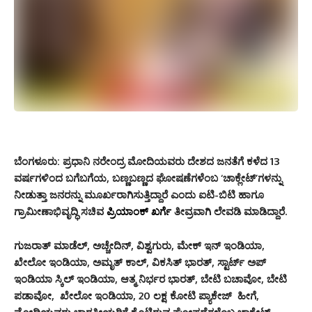
ಬೆಂಗಳೂರು:
ಪ್ರಧಾನಿ ನರೇಂದ್ರ ಮೋದಿಯವರು ದೇಶದ ಜನತೆಗೆ ಕಳೆದ 13
ವರ್ಷಗಳಿಂದ ಬಗೆಬಗೆಯ, ಬಣ್ಣಬಣ್ಣದ ಘೋಷಣೆಗಳೆಂಬ ‘ಚಾಕ್ಲೇಟ್‌’ಗಳನ್ನು
ನೀಡುತ್ತಾ ಜನರನ್ನು ಮೂರ್ಖರಾಗಿಸುತ್ತಿದ್ದಾರೆ ಎಂದು ಐಟಿ-ಬಿಟಿ ಹಾಗೂ
ಗ್ರಾಮೀಣಾಭಿವೃದ್ಧಿ ಸಚಿವ
ಪ್ರಿಯಾಂಕ್ ಖರ್ಗೆ
ತೀವ್ರವಾಗಿ ಲೇವಡಿ ಮಾಡಿದ್ದಾರೆ.
ಗುಜರಾತ್ ಮಾಡೆಲ್,
ಅಚ್ಚೇದಿನ್,
ವಿಶ್ವಗುರು,
ಮೇಕ್ ಇನ್ ಇಂಡಿಯಾ,
ಖೇಲೋ ಇಂಡಿಯಾ,
ಅಮೃತ್ ಕಾಲ್,
ವಿಕಸಿತ್ ಭಾರತ್,
ಸ್ಟಾರ್ಟ್ ಅಪ್
ಇಂಡಿಯಾ
ಸ್ಕಿಲ್ ಇಂಡಿಯಾ,
ಆತ್ಮ ನಿರ್ಭರ ಭಾರತ್,
ಬೇಟಿ ಬಚಾವೋ, ಬೇಟಿ
ಪಡಾವೋ,
ಖೇಲೋ ಇಂಡಿಯಾ,
20 ಲಕ್ಷ ಕೋಟಿ ಪ್ಯಾಕೇಜ್
ಹೀಗೆ,