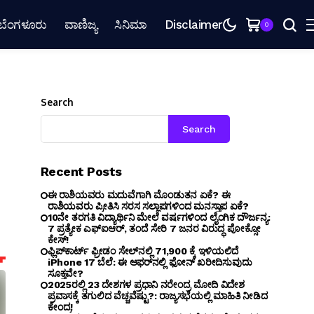
ಬೆಂಗಳೂರು
ವಾಣಿಜ್ಯ
ಸಿನಿಮಾ
Disclaimer
0
Search
Search
Recent Posts
ಈ ರಾಶಿಯವರು ಮದುವೆಗಾಗಿ ಮೊಂಡುತನ ಏಕೆ? ಈ
ರಾಶಿಯವರು ಪ್ರೀತಿಸಿ ಸರಸ ಸಲ್ಲಾಪಗಳಿಂದ ಮನಸ್ತಾಪ ಏಕೆ?
10ನೇ ತರಗತಿ ವಿದ್ಯಾರ್ಥಿನಿ ಮೇಲೆ ವರ್ಷಗಳಿಂದ ಲೈಂಗಿಕ ದೌರ್ಜನ್ಯ:
7 ಪ್ರತ್ಯೇಕ ಎಫ್ಐಆರ್, ತಂದೆ ಸೇರಿ 7 ಜನರ ವಿರುದ್ಧ ಪೋಕ್ಸೋ
ಕೇಸ್!
ಫ್ಲಿಪ್‌ಕಾರ್ಟ್ ಫ್ರೀಡಂ ಸೇಲ್‌ನಲ್ಲಿ ₹71,900 ಕ್ಕೆ ಇಳಿಯಲಿದೆ
iPhone 17 ಬೆಲೆ: ಈ ಆಫರ್‌ನಲ್ಲಿ ಫೋನ್ ಖರೀದಿಸುವುದು
ಸೂಕ್ತವೇ?
2025ರಲ್ಲಿ 23 ದೇಶಗಳ ಪ್ರಧಾನಿ ನರೇಂದ್ರ ಮೋದಿ ವಿದೇಶ
ಪ್ರವಾಸಕ್ಕೆ ತಗುಲಿದ ವೆಚ್ಚವೆಷ್ಟು?: ರಾಜ್ಯಸಭೆಯಲ್ಲಿ ಮಾಹಿತಿ ನೀಡಿದ
ಕೇಂದ್ರ!