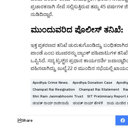
ಪ್ರಚಾರಕನಾಗಿ ಸೇವೆ ಸಲ್ಲಿಸುತ್ತಿರುವ ತಮ್ಮ 45 ವರ್ಷಗ
ನುಡಿದಿದ್ದಾರೆ.
ಮುಂದುವರಿದ ಪೊಲೀಸ್ ತನಿಖೆ:
ಇತ್ತ ಪ್ರಕರಣದ ತನಿಖೆ ಚುರುಕುಗೊಂಡಿದ್ದು, ಬಂಧಿತರಾಗಿರ
ಪಾಂಡೆ ಎಂಬ ಮೂವರನ್ನು ಬ್ಯಾಂಕ್ ವಹಿವಾಟುಗಳ ತನಿಖೆ
ಒಪ್ಪಿಸಿದೆ. ಸದ್ಯ ಟ್ರಸ್ಟ್‌ನ ಪ್ರಧಾನ ಕಾರ್ಯದರ್ಶಿ ಜವಾಬ್
ವಹಿಸಲಾಗಿದ್ದು, ಜುಲೈ 22 ರ ಮುಂದಿನ ಸಭೆಯಲ್ಲಿ ಖಾಯಂ 
Ayodhya Crime News.
Ayodhya Donation Case
Ayodhy
Champat Rai Resignation
Champat Rai Statement
Ra
Shri Ram Janmabhoomi Trust
SIT Preliminary Report
ಚಂಪತ್ ರಾಯ್ ರಾಜೀನಾಮೆ
ಚಂಪತ್ ರಾಯ್ ಹೇಳಿಕೆ
ರಾಮ ಮಂದಿರ ದ
Share