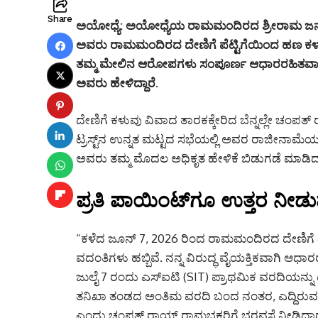
Share
ಅಯೋಧ್ಯೆ:
ಅಯೋಧ್ಯೆಯ ರಾಮಮಂದಿರದ ಶ್ರೀರಾಮ ಜನ್ಮಭೂಮ
ಅವರು ರಾಮಮಂದಿರದ ದೇಣಿಗೆ ಪೆಟ್ಟಿಗೆಯಿಂದ ಹಣ ಕಳುವ
ತಮ್ಮ ಮೇಲಿನ ಆರೋಪಗಳು ಸಂಪೂರ್ಣ ಆಧಾರರಹಿತವಾಗಿದ್ದ
ಅವರು ಹೇಳಿದ್ದಾರೆ.
ದೇಣಿಗೆ ಕಳುವು ವಿವಾದ ತಾರಕಕ್ಕೇರಿದ ಬೆನ್ನಲ್ಲೇ ಚಂಪತ್ ರ
ಟ್ರಸ್ಟ್‌ನ ಉನ್ನತ ಮಟ್ಟದ ಸಭೆಯಲ್ಲಿ ಅವರ ರಾಜೀನಾಮೆಯನ
ಅವರು ತಮ್ಮ ಮೊದಲ ಅಧಿಕೃತ ಹೇಳಿಕೆ ಬಿಡುಗಡೆ ಮಾಡಿದ್ದ
ಪ್ರತಿ ಪಾಯಿಂಟ್‌ಗೂ ಉತ್ತರ ನೀ
“ಕಳೆದ ಜೂನ್ 7, 2026 ರಿಂದ ರಾಮಮಂದಿರದ ದೇಣಿಗೆ ಎಣಿ
ವದಂತಿಗಳು ಹಬ್ಬಿವೆ. ನನ್ನ ವಿರುದ್ಧ ವೈಯಕ್ತಿಕವಾಗಿ ಆ
ಜುಲೈ 7 ರಂದು ಎಸ್‌ಐಟಿ (SIT) ಪ್ರಾಥಮಿಕ ವರದಿಯನ್ನು ಟ
ತನಿಖಾ ತಂಡದ ಅಂತಿಮ ವರದಿ ಬಂದ ನಂತರ, ಎದ್ದಿರುವ ಎಲ್
ಎಂದು ಚಂಪತ್ ರಾಯ್ ರಾಮಭಕ್ತರಿಗೆ ಭರವಸೆ ನೀಡಿದ್ದಾರ