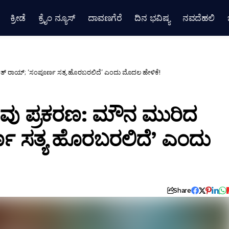
ಕ್ರೀಡೆ
ಕ್ರೈಂ ನ್ಯೂಸ್
ದಾವಣಗೆರೆ
ದಿನ ಭವಿಷ್ಯ
ನವದೆಹಲಿ
್ ರಾಯ್; ‘ಸಂಪೂರ್ಣ ಸತ್ಯ ಹೊರಬರಲಿದೆ’ ಎಂದು ಮೊದಲ ಹೇಳಿಕೆ!
ವು ಪ್ರಕರಣ: ಮೌನ ಮುರಿದ
ಣ ಸತ್ಯ ಹೊರಬರಲಿದೆ’ ಎಂದು
Share