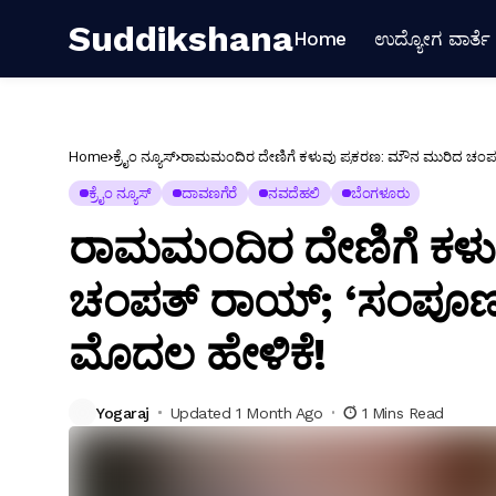
Suddikshana
Home
ಉದ್ಯೋಗ ವಾರ್ತೆ
Home
ಕ್ರೈಂ ನ್ಯೂಸ್
ರಾಮಮಂದಿರ ದೇಣಿಗೆ ಕಳುವು ಪ್ರಕರಣ: ಮೌನ ಮುರಿದ ಚಂಪತ
ಕ್ರೈಂ ನ್ಯೂಸ್
ದಾವಣಗೆರೆ
ನವದೆಹಲಿ
ಬೆಂಗಳೂರು
ರಾಮಮಂದಿರ ದೇಣಿಗೆ ಕಳು
ಚಂಪತ್ ರಾಯ್; ‘ಸಂಪೂರ್
ಮೊದಲ ಹೇಳಿಕೆ!
Yogaraj
Updated 1 Month Ago
1 Mins Read