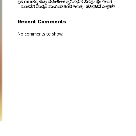
5,000ಕ್ಕೂ ಹೆಚ್ಚು ಮಸೀದಿಗಳ ಧ್ವನಿವರ್ಧಕ ತೆರವು: ಪೊಲೀಸರ
ಸೂಚನೆಗೆ ಮುಸ್ಲಿಂ ಮುಖಂಡರಿಂದ “ಉಗ್ರ” ಪ್ರತಿಭಟನೆ ಎಚ್ಚರಿಕೆ!
Recent Comments
No comments to show.