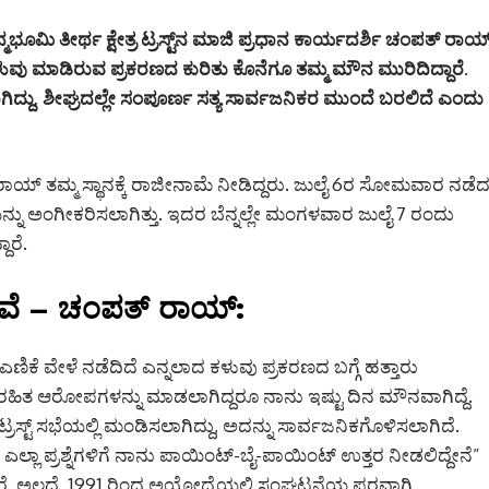
ಿ ತೀರ್ಥ ಕ್ಷೇತ್ರ ಟ್ರಸ್ಟ್‌ನ ಮಾಜಿ ಪ್ರಧಾನ ಕಾರ್ಯದರ್ಶಿ ಚಂಪತ್ ರಾಯ
ು ಮಾಡಿರುವ ಪ್ರಕರಣದ ಕುರಿತು ಕೊನೆಗೂ ತಮ್ಮ ಮೌನ ಮುರಿದಿದ್ದಾರೆ.
ು, ಶೀಘ್ರದಲ್ಲೇ ಸಂಪೂರ್ಣ ಸತ್ಯ ಸಾರ್ವಜನಿಕರ ಮುಂದೆ ಬರಲಿದೆ ಎಂದು
ಾಯ್ ತಮ್ಮ ಸ್ಥಾನಕ್ಕೆ ರಾಜೀನಾಮೆ ನೀಡಿದ್ದರು.
ಜುಲೈ 6ರ ಸೋಮವಾರ ನಡೆ
್ನು ಅಂಗೀಕರಿಸಲಾಗಿತ್ತು.
ಇದರ ಬೆನ್ನಲ್ಲೇ ಮಂಗಳವಾರ ಜುಲೈ 7 ರಂದು
ಾರೆ.
ಡುವೆ – ಚಂಪತ್ ರಾಯ್:
ಕೆ ವೇಳೆ ನಡೆದಿದೆ ಎನ್ನಲಾದ ಕಳುವು ಪ್ರಕರಣದ ಬಗ್ಗೆ ಹತ್ತಾರು
ಧಾರರಹಿತ ಆರೋಪಗಳನ್ನು ಮಾಡಲಾಗಿದ್ದರೂ ನಾನು ಇಷ್ಟು ದಿನ ಮೌನವಾಗಿದ್ದೆ.
್ರಸ್ಟ್ ಸಭೆಯಲ್ಲಿ ಮಂಡಿಸಲಾಗಿದ್ದು, ಅದನ್ನು ಸಾರ್ವಜನಿಕಗೊಳಿಸಲಾಗಿದೆ.
ಲಾ ಪ್ರಶ್ನೆಗಳಿಗೆ ನಾನು ಪಾಯಿಂಟ್-ಬೈ-ಪಾಯಿಂಟ್ ಉತ್ತರ ನೀಡಲಿದ್ದೇನೆ”
ೆ. ಅಲ್ಲದೆ, 1991 ರಿಂದ ಅಯೋಧ್ಯೆಯಲ್ಲಿ ಸಂಘಟನೆಯ ಪರವಾಗಿ