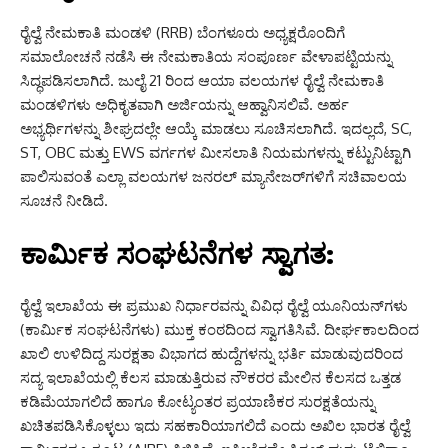
ರೈಲ್ವೆ ನೇಮಕಾತಿ ಮಂಡಳಿ (RRB) ಬೆಂಗಳೂರು ಅಧ್ಯಕ್ಷರೊಂದಿಗೆ
ಸಮಾಲೋಚನೆ ನಡೆಸಿ ಈ ನೇಮಕಾತಿಯ ಸಂಪೂರ್ಣ ವೇಳಾಪಟ್ಟಿಯನ್ನು
ಸಿದ್ಧಪಡಿಸಲಾಗಿದೆ. ಜುಲೈ 21 ರಿಂದ ಆಯಾ ವಲಯಗಳ ರೈಲ್ವೆ ನೇಮಕಾತಿ
ಮಂಡಳಿಗಳು ಅಧಿಕೃತವಾಗಿ ಅರ್ಜಿಯನ್ನು ಆಹ್ವಾನಿಸಲಿವೆ. ಅರ್ಹ
ಅಭ್ಯರ್ಥಿಗಳನ್ನು ಶೀಘ್ರದಲ್ಲೇ ಆಯ್ಕೆ ಮಾಡಲು ಸೂಚಿಸಲಾಗಿದೆ. ಇದಲ್ಲದೆ, SC,
ST, OBC ಮತ್ತು EWS ವರ್ಗಗಳ ಮೀಸಲಾತಿ ನಿಯಮಗಳನ್ನು ಕಟ್ಟುನಿಟ್ಟಾಗಿ
ಪಾಲಿಸುವಂತೆ ಎಲ್ಲಾ ವಲಯಗಳ ಜನರಲ್ ಮ್ಯಾನೇಜರ್‌ಗಳಿಗೆ ಸಚಿವಾಲಯ
ಸೂಚನೆ ನೀಡಿದೆ.
ಕಾರ್ಮಿಕ ಸಂಘಟನೆಗಳ ಸ್ವಾಗತ:
ರೈಲ್ವೆ ಇಲಾಖೆಯ ಈ ಪ್ರಮುಖ ನಿರ್ಧಾರವನ್ನು ವಿವಿಧ ರೈಲ್ವೆ ಯೂನಿಯನ್‌ಗಳು
(ಕಾರ್ಮಿಕ ಸಂಘಟನೆಗಳು) ಮುಕ್ತ ಕಂಠದಿಂದ ಸ್ವಾಗತಿಸಿವೆ. ದೀರ್ಘಕಾಲದಿಂದ
ಖಾಲಿ ಉಳಿದಿದ್ದ ಸುರಕ್ಷತಾ ವಿಭಾಗದ ಹುದ್ದೆಗಳನ್ನು ಭರ್ತಿ ಮಾಡುವುದರಿಂದ
ಸದ್ಯ ಇಲಾಖೆಯಲ್ಲಿ ಕೆಲಸ ಮಾಡುತ್ತಿರುವ ನೌಕರರ ಮೇಲಿನ ಕೆಲಸದ ಒತ್ತಡ
ಕಡಿಮೆಯಾಗಲಿದೆ ಹಾಗೂ ಕೋಟ್ಯಂತರ ಪ್ರಯಾಣಿಕರ ಸುರಕ್ಷತೆಯನ್ನು
ಖಚಿತಪಡಿಸಿಕೊಳ್ಳಲು ಇದು ಸಹಕಾರಿಯಾಗಲಿದೆ ಎಂದು ಅಖಿಲ ಭಾರತ ರೈಲ್ವೆ