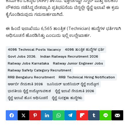
ಕಾರ್ಮಿಕರ ಒಕ್ಕೂಟ (AIRF) ತಿಳಿಸಿದೆ. ಇತ್ತೀಚೆಗಷ್ಟೇ ಸಿಗ್ನಲ್ ಮತ್ತು ಟೆಲಿಕಾಂ
ನೌಕರರು ನಡೆಸಿದ್ದ ದೇಶವ್ಯಾಪಿ ಪ್ರತಿಭಟನೆಯ ಬೆನ್ನಲ್ಲೇ ರೈಲ್ವೆ ಇಲಾಖೆ ಈ ಕ್ರಮ
ಕೈಗೊಂಡಿರುವುದು ಗಮನಾರ್ಹವಾಗಿದೆ.
ಈ ಹಿಂದೆ ಇಲಾಖೆಯು 6,565 ತಾಂತ್ರಿಕ (Technician) ಹುದ್ದೆಗಳ ಭರ್ತಿಗಾಗಿ
ಅಧಿಸೂಚನೆ ಹೊರಡಿಸಿತ್ತು ಎಂಬುದು ಇಲ್ಲಿ ಉಲ್ಲೇಖಾರ್ಹ.
4098 Technical Posts Vacancy
4098 ತಾಂತ್ರಿಕ ಹುದ್ದೆಗಳ ಭರ್ತಿ
Govt Jobs 2026.
Indian Railways Recruitment 2026
Railway Jobs Karnataka
Railway Junior Engineer Jobs
Railway Safety Category Recruitment
RRB Bengaluru Recruitment
RRB Technical Hiring Notification
ಆರ್ಆರ್ಬಿ ನೇಮಕಾತಿ 2026
ಜೂನಿಯರ್ ಇಂಜಿನಿಯರ್ ರೈಲ್ವೆ ಉದ್ಯೋಗ
ಭಾರತೀಯ ರೈಲ್ವೆ ಉದ್ಯೋಗಾವಕಾಶ
ರೈಲ್ವೆ ಇಲಾಖೆ ನೇಮಕಾತಿ 2026
ರೈಲ್ವೆ ಇಲಾಖೆ ಹೊಸ ಅಧಿಸೂಚನೆ
ರೈಲ್ವೆ ಸುರಕ್ಷತಾ ಹುದ್ದೆಗಳು