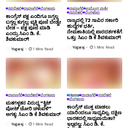
ನವದೆಹಲಿ
ದಾವಣಗೆರೆ
ಬೆಂಗಳೂರು
ದಾವಣಗೆರೆ
ಉದ್ಯೋಗ ವಾರ್ತೆ
ನವದೆಹಲಿ
ಬೆಂಗಳೂರು
ಕಾಂಗ್ರೆಸ್ ಪಕ್ಷ ಎಂದಿಗೂ ಜಗ್ಗಲ್ಲ
ರಾಜ್ಯದಲ್ಲಿ 72 ಸಾವಿರ ಸರ್ಕಾರಿ
ಬಗ್ಗಲ್ಲ ಕುಗ್ಗಲ್ಲ: ವ್ಯಕ್ತಿ ಪೂಜೆ ಬೇಡ್ವೇ
ಹುದ್ದೆಗಳ ಭರ್ತಿ,
ಬೇಡ – ಪಕ್ಷ ಪೂಜೆ ಮಾಡಿ
ನೇಮಕಾತಿಯಲ್ಲಿ ಪಾರದರ್ಶಕತೆಗೆ
ಎಂದ್ರು ಸಿಎಂ ಡಿ. ಕೆ.
ಒತ್ತು: ಸಿಎಂ ಡಿ ಕೆ ಶಿವಕುಮಾರ್!
ಶಿವಕುಮಾರ್!
Yogaraj
1 Mins Read
Yogaraj
1 Mins Read
ದಾವಣಗೆರೆ
ನವದೆಹಲಿ
ಬೆಂಗಳೂರು
Home
ದಾವಣಗೆರೆ
ನವದೆಹಲಿ
ಬೆಂಗಳೂರು
ಮತಗಳ್ಳತನ ವಿರುದ್ಧ “ಕ್ವಿಟ್
ಕಾಂಗ್ರೆಸ್ ಮುಕ್ತ ಮಾಡಲು
ವೋಟ್ ಚೋರಿ ಚಳುವಳಿ”
ಯಾರಿಂದಲೂ ಸಾಧ್ಯವಿಲ್ಲ. ದಕ್ಷಿಣ
ಅಗತ್ಯ: ಸಿಎಂ ಡಿ ಕೆ ಶಿವಕುಮಾರ್
ಭಾರತದಲ್ಲಿ ಸಾಧ್ಯವಾಯಿತಾ?
ಇಲ್ಲವಲ್ವ: ಸಿಎಂ ಡಿ. ಕೆ.
Yogaraj
1 Mins Read