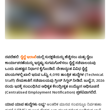
ನವದೆಹಲಿ:
ರೈಲ್ವೆ ಇಲಾಖೆ
ಯಲ್ಲಿ ಸುರಕ್ಷತೆಯನ್ನು ಹೆಚ್ಚಿಸಲು ಮತ್ತು ರೈಲು
ಕಾರ್ಯಾಚರಣೆಯನ್ನು ಇನ್ನಷ್ಟು ಸುಗಮಗೊಳಿಸಲು ರೈಲ್ವೆ ಸಚಿವಾಲಯವು
ಒಂದು ಮಹತ್ವದ ನಿರ್ಧಾರ ಕೈಗೊಂಡಿದೆ. ದೇಶಾದ್ಯಂತ ವಿವಿಧ ರೈಲ್ವೆ
ವಲಯಗಳಲ್ಲಿ ಖಾಲಿ ಇರುವ ಒಟ್ಟು 4,098 ತಾಂತ್ರಿಕ ಹುದ್ದೆಗಳ (Technical
Staff) ನೇಮಕಾತಿಗೆ ಸಚಿವಾಲಯವು ಗ್ರೀನ್ ಸಿಗ್ನಲ್ ನೀಡಿದೆ. ಜುಲೈ 21, 2026
ರಂದು ಇದಕ್ಕೆ ಸಂಬಂಧಿಸಿದ ಅಧಿಕೃತ ಕೇಂದ್ರೀಕೃತ ಉದ್ಯೋಗ ಅಧಿಸೂಚನೆ
(Centralised Employment Notification) ಪ್ರಕಟವಾಗಲಿದೆ.
ಯಾವ ಯಾವ ಹುದ್ದೆಗಳು ಲಭ್ಯ?
ಆಂತರಿಕ ಮಾನವ ಸಂಪನ್ಮೂಲ ನಿರ್ವಹಣಾ