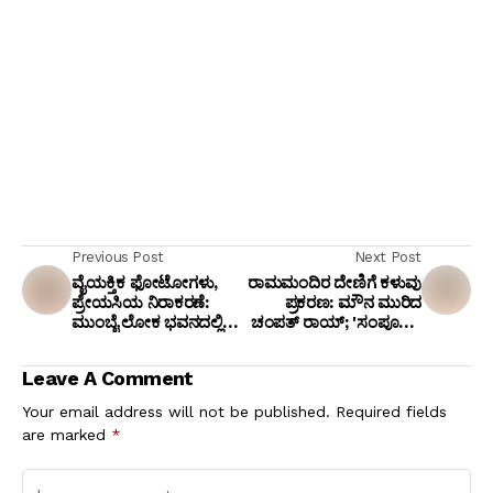
Previous Post
Next Post
ವೈಯಕ್ತಿಕ ಫೋಟೋಗಳು,
ರಾಮಮಂದಿರ ದೇಣಿಗೆ ಕಳುವು
ಪ್ರೇಯಸಿಯ ನಿರಾಕರಣೆ:
ಪ್ರಕರಣ: ಮೌನ ಮುರಿದ
ಮುಂಬೈ ಲೋಕ ಭವನದಲ್ಲಿ
ಚಂಪತ್ ರಾಯ್; 'ಸಂಪೂರ್ಣ
ಎಸ್‌ಆರ್‌ಪಿಎಫ್ ಜವಾನ್
ಸತ್ಯ ಹೊರಬರಲಿದೆ' ಎಂದು
ಕೌಸ್ತುಭ್ ಸಾಂಗ್ಲೆ ಗುಂಡು
ಮೊದಲ ಹೇಳಿಕೆ!
Leave A Comment
ಹಾರಿಸಿಕೊಂಡು ಆತ್ಮಹತ್ಯೆ!
Your email address will not be published.
Required fields
are marked
*