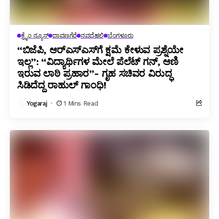
ಕ್ರೈಂ ನ್ಯೂಸ್
ದಾವಣಗೆರೆ
ನವದೆಹಲಿ
ಬೆಂಗಳೂರು
“ಬಿಜೆಪಿ, ಆರ್‌ಎಸ್‌ಎಸ್‌ಗೆ ಕ್ಷಮೆ ಕೇಳುವ ಪ್ರಶ್ನೆಯೇ
ಇಲ್ಲ”: “ವಿದ್ಯಾರ್ಥಿಗಳ ಮೇಲೆ ಪೆಲೆಟ್ ಗನ್, ಆಣಿ
ಇರುವ ಲಾಠಿ ಪ್ರಹಾರ”- ಗೃಹ ಸಚಿವರ ವಿರುದ್ಧ
ಸಿಡಿದೆದ್ದ ರಾಹುಲ್ ಗಾಂಧಿ!
Yogaraj
1 Mins Read