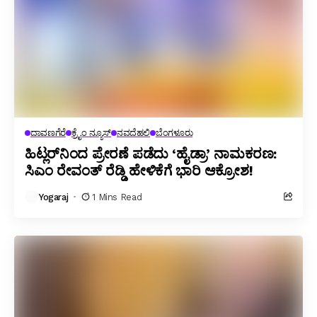
ದಾವಣಗೆರೆ
ಕ್ರೈಂ ನ್ಯೂಸ್
ನವದೆಹಲಿ
ಬೆಂಗಳೂರು
ಹಿಟ್ಲರ್‌ನಿಂದ ಪ್ರೇರಣೆ ಪಡೆದು ‘ಹೈಡ್ರಾ’ ನಾಮಕರಣ:
ಸಿಎಂ ರೇವಂತ್ ರೆಡ್ಡಿ ಹೇಳಿಕೆಗೆ ಭಾರಿ ಆಕ್ರೋಶ!
Yogaraj
1 Mins Read