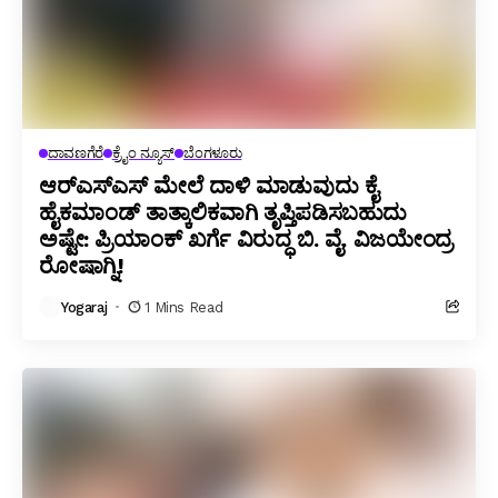
ದಾವಣಗೆರೆ
ಕ್ರೈಂ ನ್ಯೂಸ್
ಬೆಂಗಳೂರು
ಆರ್‌ಎಸ್‌ಎಸ್ ಮೇಲೆ ದಾಳಿ ಮಾಡುವುದು ಕೈ
ಹೈಕಮಾಂಡ್ ತಾತ್ಕಾಲಿಕವಾಗಿ ತೃಪ್ತಿಪಡಿಸಬಹುದು
ಅಷ್ಟೇ: ಪ್ರಿಯಾಂಕ್ ಖರ್ಗೆ ವಿರುದ್ಧ ಬಿ. ವೈ. ವಿಜಯೇಂದ್ರ
ರೋಷಾಗ್ನಿ!
Yogaraj
1 Mins Read