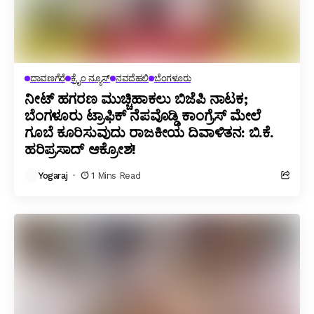
ದಾವಣಗೆರೆ
ಕ್ರೈಂ ನ್ಯೂಸ್
ನವದೆಹಲಿ
ಬೆಂಗಳೂರು
ನೀಟ್ ಹಗರಣ ಮುಚ್ಚಿಹಾಕಲು ಬಿಜೆಪಿ ನಾಟಕ;
ಬೆಂಗಳೂರು ಟ್ರಾಫಿಕ್ ನೆಪವೊಡ್ಡಿ ಕಾಂಗ್ರೆಸ್ ಮೇಲೆ
ಗೂಬೆ ಕೂರಿಸುವುದು ರಾಜಕೀಯ ದಿವಾಳಿತನ: ಬಿ.ಕೆ.
ಹರಿಪ್ರಸಾದ್ ಆಕ್ರೋಶ!
Yogaraj
1 Mins Read