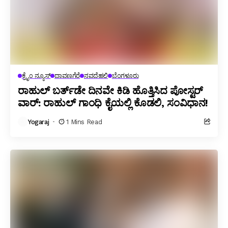
ಕ್ರೈಂ ನ್ಯೂಸ್
ದಾವಣಗೆರೆ
ನವದೆಹಲಿ
ಬೆಂಗಳೂರು
ರಾಹುಲ್ ಬರ್ತ್‌ಡೇ ದಿನವೇ ಕಿಡಿ ಹೊತ್ತಿಸಿದ ಪೋಸ್ಟರ್
ವಾರ್: ರಾಹುಲ್ ಗಾಂಧಿ ಕೈಯಲ್ಲಿ ಕೊಡಲಿ, ಸಂವಿಧಾನ!
Yogaraj
1 Mins Read