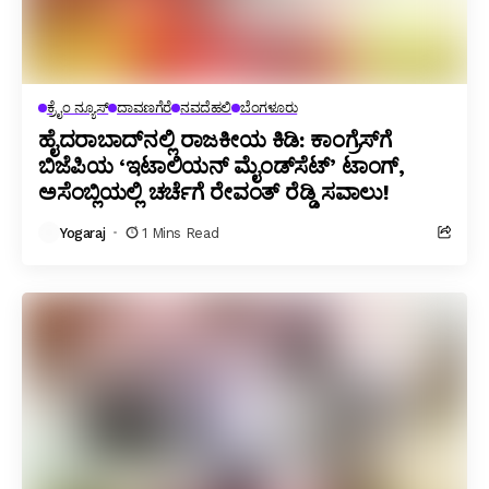
ಕ್ರೈಂ ನ್ಯೂಸ್
ದಾವಣಗೆರೆ
ನವದೆಹಲಿ
ಬೆಂಗಳೂರು
ಹೈದರಾಬಾದ್‌ನಲ್ಲಿ ರಾಜಕೀಯ ಕಿಡಿ: ಕಾಂಗ್ರೆಸ್‌ಗೆ
ಬಿಜೆಪಿಯ ‘ಇಟಾಲಿಯನ್ ಮೈಂಡ್‌ಸೆಟ್’ ಟಾಂಗ್,
ಅಸೆಂಬ್ಲಿಯಲ್ಲಿ ಚರ್ಚೆಗೆ ರೇವಂತ್ ರೆಡ್ಡಿ ಸವಾಲು!
Yogaraj
1 Mins Read