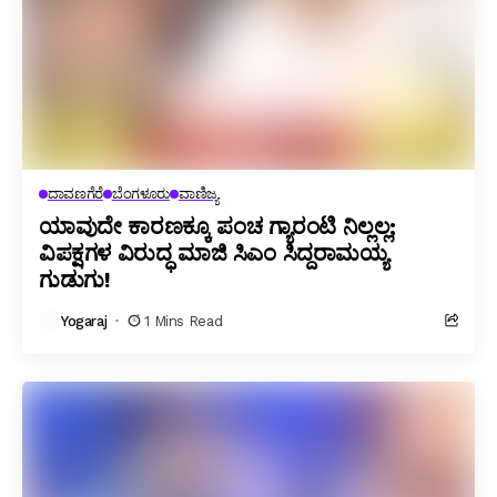
ದಾವಣಗೆರೆ
ಬೆಂಗಳೂರು
ವಾಣಿಜ್ಯ
ಯಾವುದೇ ಕಾರಣಕ್ಕೂ ಪಂಚ ಗ್ಯಾರಂಟಿ ನಿಲ್ಲಲ್ಲ;
ವಿಪಕ್ಷಗಳ ವಿರುದ್ಧ ಮಾಜಿ ಸಿಎಂ ಸಿದ್ದರಾಮಯ್ಯ
ಗುಡುಗು!
Yogaraj
1 Mins Read