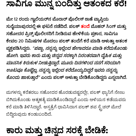
ಸಾವಿಗೂ ಮುನ್ನ ಬಂದಿತ್ತು ಆತಂಕದ ಕರೆ!
ಮೇ 12 ರಂದು ಗ್ವಾಲಿಯರ್‌ನ ಮೊರಾರ್ ಪೊಲೀಸ್ ಠಾಣೆ ವ್ಯಾಪ್ತಿಯ
ಸುರೈಯಾಪುರದಲ್ಲಿ ಈ ಘಟನೆ ನಡೆದಿದೆ. ಪಲಕ್
ತಂದೆ
ಮೊಹರ್ ಸಿಂಗ್ ಮತ್ತು
ಸಹೋದರ ಪ್ರಿನ್ಸ್ ಪೊಲೀಸರಿಗೆ ನೀಡಿರುವ ಹೇಳಿಕೆಯ ಪ್ರಕಾರ, ಸಾವಿಗೂ
ಕೇವಲ 20 ನಿಮಿಷಗಳ ಮೊದಲು ಪಲಕ್ ತಂದೆಗೆ ಕರೆ ಮಾಡಿ ಅಳುತ್ತಾ ಆತಂಕ
ವ್ಯಕ್ತಪಡಿಸಿದ್ದರು.
“ಪಪ್ಪಾ, ನನ್ನನ್ನು ಇಲ್ಲಿಂದ ಹೇಗಾದರೂ ಮಾಡಿ ಕರೆದುಕೊಂಡು
ಹೋಗಿ. ಇವರು ಕಾರು ಮತ್ತು ಚಿನ್ನದ ಸರಕ್ಕಾಗಿ ನಿರಂತರವಾಗಿ ದೈಹಿಕ ಮತ್ತು
ಮಾನಸಿಕ ಕಿರುಕುಳ ನೀಡುತ್ತಿದ್ದಾರೆ. ಮೂರು ದಿನಗಳಿಂದ ನನಗೆ ಸರಿಯಾಗಿ
ಊಟವೂ ಕೊಟ್ಟಿಲ್ಲ. ನನ್ನನ್ನು ಇಲ್ಲಿಂದ ಕರೆದೊಯ್ಯದಿದ್ದರೆ ಇವರು ನನ್ನನ್ನು
ಕೊಂದು ಹಾಕುತ್ತಾರೆ”
ಎಂದು ಪಲಕ್ ಅಳುತ್ತಾ ಬೇಡಿಕೊಂಡಿದ್ದರು ಎನ್ನಲಾಗಿದೆ.
ಮಗಳನ್ನು ಕರೆತರಲು ಸಹೋದರ ಹೊರಡುವಷ್ಟರಲ್ಲೇ, ಪಲಕ್ ಫ್ಯಾನಿಗೆ ನೇಣು
ಬಿಗಿದುಕೊಂಡು ಆತ್ಮಹತ್ಯೆ ಮಾಡಿಕೊಂಡಿದ್ದಾರೆ ಎಂದು ಅಳಿಯನ ಕಡೆಯವರು
ಕರೆ ಮಾಡಿ ತಿಳಿಸಿದ್ದಾರೆ. ಆಸ್ಪತ್ರೆಗೆ ಧಾವಿಸಿದಾಗ ಪಲಕ್ ಶವ ಸ್ಟ್ರೆಚರ್ ಮೇಲೆ
ಬಿದ್ದಿರುವುದು ಕಂಡುಬಂದಿದೆ.
ಕಾರು ಮತ್ತು ಚಿನ್ನದ ಸರಕ್ಕೆ ಬೇಡಿಕೆ: