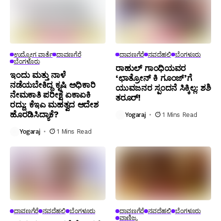
ಉದ್ಯೋಗ ವಾರ್ತೆ
ದಾವಣಗೆರೆ
ದಾವಣಗೆರೆ
ನವದೆಹಲಿ
ಬೆಂಗಳೂರು
ಬೆಂಗಳೂರು
ರಾಹುಲ್ ಗಾಂಧಿಯವರ
ಇಂದು ಮತ್ತು ನಾಳೆ
‘ಛಾತ್ರೋನ್ ಕಿ ಗೂಂಜ್’ಗೆ
ನಡೆಯಬೇಕಿದ್ದ ಕೃಷಿ ಅಧಿಕಾರಿ
ಯುವಜನರ ಸ್ಪಂದನೆ ಸಿಕ್ಕಿಲ್ಲ: ಶಶಿ
ನೇಮಕಾತಿ ಪರೀಕ್ಷೆ ಏಕಾಏಕಿ
ತರೂರ್!
ರದ್ದು: ಕೆಇಎ ಮಹತ್ವದ ಆದೇಶ
ಹೊರಡಿಸಿದ್ಯಾಕೆ?
Yogaraj
1 Mins Read
Yogaraj
1 Mins Read
ದಾವಣಗೆರೆ
ನವದೆಹಲಿ
ಬೆಂಗಳೂರು
ದಾವಣಗೆರೆ
ನವದೆಹಲಿ
ಬೆಂಗಳೂರು
ವಾಣಿಜ್ಯ