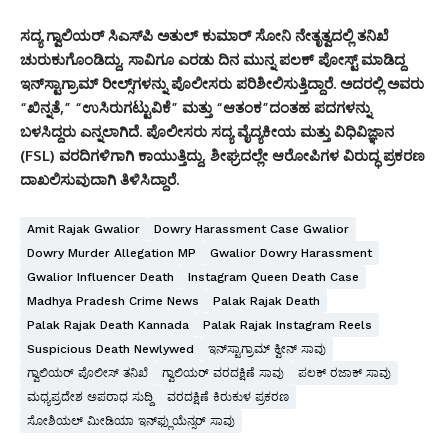
ಸದ್ಯ ಗ್ವಾಲಿಯರ್ ಸಿಎಸ್‌ಪಿ ಅತುಲ್ ಕುಮಾರ್ ಸೋನಿ ನೇತೃತ್ವದಲ್ಲಿ ತನಿಖೆ
ಚುರುಕುಗೊಂಡಿದ್ದು, ಸಾವಿಗೂ ಎರಡು ದಿನ ಮುನ್ನ ಪಲಕ್ ಪೋಸ್ಟ್ ಮಾಡಿದ್ದ
ಇನ್‌ಸ್ಟಾಗ್ರಾಮ್ ರೀಲ್ಸ್‌ಗಳನ್ನು ಪೊಲೀಸರು ಪರಿಶೀಲಿಸುತ್ತಿದ್ದಾರೆ. ಅದರಲ್ಲಿ ಅವರು
“ಖಿನ್ನತೆ,” “ಉಸಿರುಗಟ್ಟುವಿಕೆ” ಮತ್ತು “ಆತಂಕ”ದಂತಹ ಪದಗಳನ್ನು
ಬಳಸಿದ್ದರು ಎನ್ನಲಾಗಿದೆ. ಪೊಲೀಸರು ಸದ್ಯ ವೈದ್ಯಕೀಯ ಮತ್ತು ವಿಧಿವಿಜ್ಞಾನ
(FSL) ವರದಿಗಳಿಗಾಗಿ ಕಾಯುತ್ತಿದ್ದು, ಶೀಘ್ರದಲ್ಲೇ ಆರೋಪಿಗಳ ವಿರುದ್ಧ ಪ್ರಕರಣ
ದಾಖಲಿಸುವುದಾಗಿ ತಿಳಿಸಿದ್ದಾರೆ.
Amit Rajak Gwalior
Dowry Harassment Case Gwalior
Dowry Murder Allegation MP
Gwalior Dowry Harassment
Gwalior Influencer Death
Instagram Queen Death Case
Madhya Pradesh Crime News
Palak Rajak Death
Palak Rajak Death Kannada
Palak Rajak Instagram Reels
Suspicious Death Newlywed
ಇನ್‌ಸ್ಟಾಗ್ರಾಮ್ ಕ್ವೀನ್ ಸಾವು
ಗ್ವಾಲಿಯರ್ ಪೊಲೀಸ್ ತನಿಖೆ
ಗ್ವಾಲಿಯರ್ ವರದಕ್ಷಿಣೆ ಸಾವು
ಪಲಕ್ ರಜಾಕ್ ಸಾವು
ಮಧ್ಯಪ್ರದೇಶ ಅಪರಾಧ ಸುದ್ದಿ
ವರದಕ್ಷಿಣೆ ಕಿರುಕುಳ ಪ್ರಕರಣ
ಸೋಶಿಯಲ್ ಮೀಡಿಯಾ ಇನ್‌ಫ್ಲುಯೆನ್ಸರ್ ಸಾವು