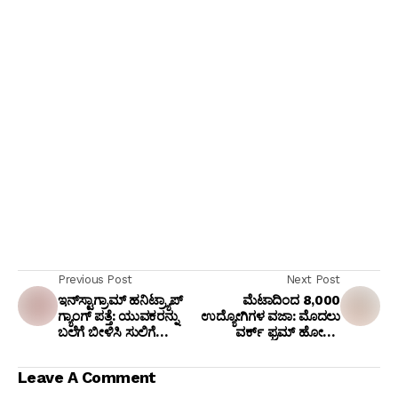
Previous Post
Next Post
ಇನ್‌ಸ್ಟಾಗ್ರಾಮ್ ಹನಿಟ್ರ್ಯಾಪ್
ಮೆಟಾದಿಂದ 8,000
ಗ್ಯಾಂಗ್ ಪತ್ತೆ: ಯುವಕರನ್ನು
ಉದ್ಯೋಗಿಗಳ ವಜಾ: ಮೊದಲು
ಬಲೆಗೆ ಬೀಳಿಸಿ ಸುಲಿಗೆ
ವರ್ಕ್ ಫ್ರಮ್ ಹೋಮ್
ಮಾಡುತ್ತಿದ್ದ ಐವರ ಬಂಧನ
ಆದೇಶ, ನಂತರ ಬೆಳಗಿನ ಜಾವ
4 ಗಂಟೆಗೆ ಲೇಆಫ್ ಇಮೇಲ್!
Leave A Comment