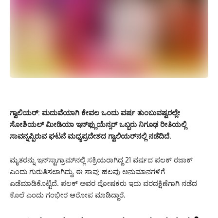
ಗ್ವಾಲಿಯರ್:
ಮದುವೆಯಾಗಿ ಕೇವಲ ಒಂದು ವರ್ಷ ತುಂಬುವಷ್ಟರಲ್ಲೇ
ಸೋಶಿಯಲ್ ಮೀಡಿಯಾ ಇನ್‌ಫ್ಲುಯೆನ್ಸರ್ ಒಬ್ಬರು ನಿಗೂಢ ರೀತಿಯಲ್ಲಿ
ಸಾವನ್ನಪ್ಪಿರುವ ಘಟನೆ ಮಧ್ಯಪ್ರದೇಶದ ಗ್ವಾಲಿಯರ್‌ನಲ್ಲಿ ನಡೆದಿದೆ.
ಮೃತರನ್ನು ಇನ್‌ಸ್ಟಾಗ್ರಾಮ್‌ನಲ್ಲಿ ಸಕ್ರಿಯರಾಗಿದ್ದ 21 ವರ್ಷದ ಪಲಕ್ ರಜಾಕ್
ಎಂದು ಗುರುತಿಸಲಾಗಿದ್ದು, ಈ ಸಾವು ಹಲವು ಅನುಮಾನಗಳಿಗೆ
ಎಡೆಮಾಡಿಕೊಟ್ಟಿದೆ. ಪಲಕ್ ಅವರ ಪೋಷಕರು ಇದು ವರದಕ್ಷಿಣೆಗಾಗಿ ನಡೆದ
ಕೊಲೆ ಎಂದು ಗಂಭೀರ ಆರೋಪ ಮಾಡಿದ್ದಾರೆ.