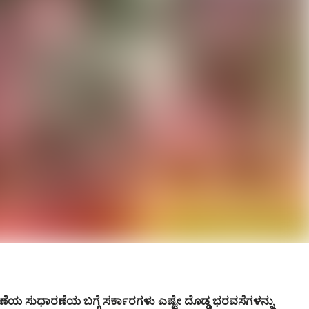
ಣೆಯ ಸುಧಾರಣೆಯ ಬಗ್ಗೆ ಸರ್ಕಾರಗಳು ಎಷ್ಟೇ ದೊಡ್ಡ ಭರವಸೆಗಳನ್ನು