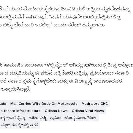
ಹೊರೆಯವರ ಮೋಟಾರ್ ಸೈಕಲ್‌ನ ಹಿಂಬದಿಯಲ್ಲಿ ಪತ್ನಿಯ ಮೃತದೇಹವನ್ನು
ಿಯಲ್ಲಿ ಮನೆಗೆ ಸಾಗಿಸಿದ್ದಾರೆ. “ನನಗೆ ಯಾವುದೇ ಆಂಬ್ಯುಲೆನ್ಸ್ ಸಿಗಲಿಲ್ಲ.
 ಬಿಟ್ಟು ಬೇರೆ ದಾರಿ ಇರಲಿಲ್ಲ,” ಎಂದು ನರೇಶ್ ತಮ್ಮ ಅಳಲು
ಾಜಿಕ ಜಾಲತಾಣಗಳಲ್ಲಿ ವೈರಲ್ ಆಗಿದ್ದು, ಸ್ಥಳೀಯರಲ್ಲಿ ತೀವ್ರ ಆಕ್ರೋ
ಸ್ಥಿತಿಯನ್ನು ಈ ಘಟನೆ ಎತ್ತಿ ತೋರಿಸುತ್ತಿದ್ದು, ಪ್ರತಿಯೊಂದು ಸರ್ಕಾರಿ
ಸರ್ಕಾರ ಕ್ರಮ ಕೈಗೊಳ್ಳಬೇಕು ಮತ್ತು ಈ ನಿರ್ಲಕ್ಷ್ಯಕ್ಕೆ ಕಾರಣರಾದವರ
ತ್ತಾಯಿಸಿದ್ದಾರೆ.
guda
Man Carries Wife Body On Motorcycle
Mudrajore CHC
althcare Infrastructure
Odisha News
Odisha Viral News
ಗ್ಯ ಇಲಾಖೆ ವೈಫಲ್ಯ
ಒಡಿಶಾ ಸುದ್ದಿ
ಗ್ರಾಮೀಣ ಆರೋಗ್ಯ ಮೂಲಸೌಕರ್ಯ
ಪತ್ನಿಯ ಶವ ಬೈಕ್‌ನಲ್ಲಿ ಸಾಗಣೆ