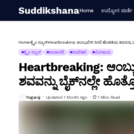
Suddikshana
Home
ಉದ್ಯೋಗ ವಾರ್ತೆ
Home
ಕ್ರೈಂ ನ್ಯೂಸ್
Heartbreaking: ಆಂಬ್ಯುಲೆನ್ಸ್ ಸಿಗದೆ ಹೆಂಡತಿಯ ಶವವನ್ನು ಬೈ
ಕ್ರೈಂ ನ್ಯೂಸ್
ದಾವಣಗೆರೆ
ನವದೆಹಲಿ
ಬೆಂಗಳೂರು
Heartbreaking: ಆಂಬ್ಯುಲ
ಶವವನ್ನು ಬೈಕ್‌ನಲ್ಲೇ ಹೊತ್ತ
Yogaraj
Updated 1 Month Ago
1 Mins Read