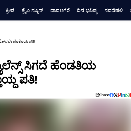
ಕ್ರೀಡೆ
ಕ್ರೈಂ ನ್ಯೂಸ್
ದಾವಣಗೆರೆ
ದಿನ ಭವಿಷ್ಯ
ನವದೆಹಲಿ
ಕ್‌ನಲ್ಲೇ ಹೊತ್ತೊಯ್ದ ಪತಿ!
ೆನ್ಸ್ ಸಿಗದೆ ಹೆಂಡತಿಯ
ೊಯ್ದ ಪತಿ!
Share