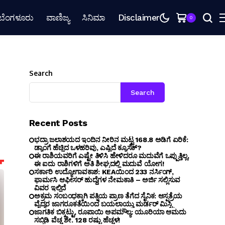
ಬೆಂಗಳೂರು
ವಾಣಿಜ್ಯ
ಸಿನಿಮಾ
Disclaimer
0
Search
Search
Recent Posts
ಭದ್ರಾ ಜಲಾಶಯದ ಇಂದಿನ ನೀರಿನ ಮಟ್ಟ 168.8 ಅಡಿಗೆ ಏರಿಕೆ:
ಡ್ಯಾಂಗೆ ಹೆಚ್ಚಿದ ಒಳಹರಿವು, ಎಷ್ಟಿದೆ ಕ್ಯೂಸೆಕ್?
ಈ ರಾಶಿಯವರಿಗೆ ಎಷ್ಟೇ ತಿಳಿಸಿ ಹೇಳಿದರೂ ಮದುವೆಗೆ ಒಪ್ಪುತ್ತಿಲ್ಲ,
ಈ ಐದು ರಾಶಿಗಳಿಗೆ ಅತಿ ಶೀಘ್ರದಲ್ಲಿ ಮದುವೆ ಯೋಗ!
ಸರ್ಕಾರಿ ಉದ್ಯೋಗಾವಕಾಶ: KEAಯಿಂದ 233 ನರ್ಸಿಂಗ್,
ಫಾರ್ಮಸಿ ಆಫೀಸರ್ ಹುದ್ದೆಗಳ ನೇಮಕಾತಿ – ಅರ್ಜಿ ಸಲ್ಲಿಸುವ
ವಿವರ ಇಲ್ಲಿದೆ
ಅಕ್ರಮ ಸಂಬಂಧಕ್ಕಾಗಿ ಪತ್ನಿಯ ಪ್ರಾಣ ತೆಗೆದ ಸೈನಿಕ: ಆಸ್ಪತ್ರೆಯ
ವೈದ್ಯರ ಜಾಗರೂಕತೆಯಿಂದ ಬಯಲಾಯ್ತು ಮರ್ಡರ್ ಮಿಸ್ಟ್ರಿ
ಜಾಗತಿಕ ಬಿಕ್ಕಟ್ಟು, ರೂಪಾಯಿ ಅಪಮೌಲ್ಯ: ಯೂರಿಯಾ ಆಮದು
ಸಬ್ಸಿಡಿ ವೆಚ್ಚ ಶೇ. 128 ರಷ್ಟು ಹೆಚ್ಚಳ!