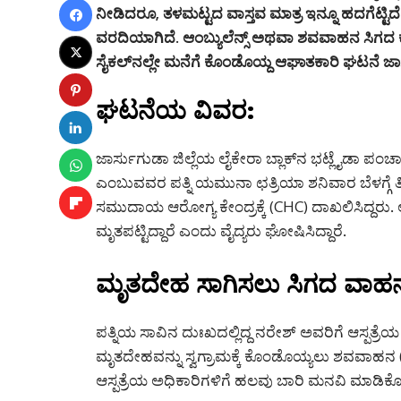
ನೀಡಿದರೂ, ತಳಮಟ್ಟದ ವಾಸ್ತವ ಮಾತ್ರ ಇನ್ನೂ ಹದಗೆಟ್ಟ
ವರದಿಯಾಗಿದೆ. ಆಂಬ್ಯುಲೆನ್ಸ್ ಅಥವಾ ಶವವಾಹನ ಸಿಗದ
ಸೈಕಲ್‌ನಲ್ಲೇ ಮನೆಗೆ ಕೊಂಡೊಯ್ದ ಆಘಾತಕಾರಿ ಘಟನೆ ಜಾರ್ಸ
ಘಟನೆಯ ವಿವರ:
ಜಾರ್ಸುಗುಡಾ ಜಿಲ್ಲೆಯ ಲೈಕೇರಾ ಬ್ಲಾಕ್‌ನ ಭಟ್ಲೈಡಾ ಪಂ
ಎಂಬುವವರ ಪತ್ನಿ ಯಮುನಾ ಛತ್ರಿಯಾ ಶನಿವಾರ ಬೆಳಗ್ಗೆ ತೀ
ಸಮುದಾಯ ಆರೋಗ್ಯ ಕೇಂದ್ರಕ್ಕೆ (CHC) ದಾಖಲಿಸಿದ್ದರು. 
ಮೃತಪಟ್ಟಿದ್ದಾರೆ ಎಂದು ವೈದ್ಯರು ಘೋಷಿಸಿದ್ದಾರೆ.
ಮೃತದೇಹ ಸಾಗಿಸಲು ಸಿಗದ ವಾಹ
ಪತ್ನಿಯ ಸಾವಿನ ದುಃಖದಲ್ಲಿದ್ದ ನರೇಶ್ ಅವರಿಗೆ ಆಸ್ಪತ್ರ
ಮೃತದೇಹವನ್ನು ಸ್ವಗ್ರಾಮಕ್ಕೆ ಕೊಂಡೊಯ್ಯಲು ಶವವಾಹನ (
ಆಸ್ಪತ್ರೆಯ ಅಧಿಕಾರಿಗಳಿಗೆ ಹಲವು ಬಾರಿ ಮನವಿ ಮಾಡಿ