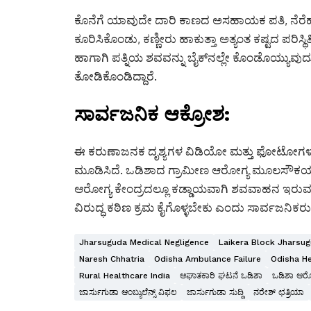
ಕೊನೆಗೆ ಯಾವುದೇ ದಾರಿ ಕಾಣದ ಅಸಹಾಯಕ ಪತಿ, ನೆರೆ
ಕೂರಿಸಿಕೊಂಡು, ಕಣ್ಣೀರು ಹಾಕುತ್ತಾ ಅತ್ಯಂತ ಕಷ್ಟದ ಪರಿಸ್ಥಿತ
ಹಾಗಾಗಿ ಪತ್ನಿಯ ಶವವನ್ನು ಬೈಕ್‌ನಲ್ಲೇ ಕೊಂಡೊಯ್ಯುವುದು
ತೋಡಿಕೊಂಡಿದ್ದಾರೆ.
ಸಾರ್ವಜನಿಕ ಆಕ್ರೋಶ:
ಈ ಕರುಣಾಜನಕ ದೃಶ್ಯಗಳ ವಿಡಿಯೋ ಮತ್ತು ಫೋಟೋಗಳು ಸಾಮ
ಮೂಡಿಸಿದೆ. ಒಡಿಶಾದ ಗ್ರಾಮೀಣ ಆರೋಗ್ಯ ಮೂಲಸೌಕರ್ಯದ ದು
ಆರೋಗ್ಯ ಕೇಂದ್ರದಲ್ಲೂ ಕಡ್ಡಾಯವಾಗಿ ಶವವಾಹನ ಇರುವಂತೆ 
ವಿರುದ್ಧ ಕಠಿಣ ಕ್ರಮ ಕೈಗೊಳ್ಳಬೇಕು ಎಂದು ಸಾರ್ವಜನಿಕರು ಒ
Jharsuguda Medical Negligence
Laikera Block Jharsu
Naresh Chhatria
Odisha Ambulance Failure
Odisha He
Rural Healthcare India
ಆಘಾತಕಾರಿ ಘಟನೆ ಒಡಿಶಾ
ಒಡಿಶಾ ಆರೋ
ಜಾರ್ಸುಗುಡಾ ಆಂಬ್ಯುಲೆನ್ಸ್ ವಿಫಲ
ಜಾರ್ಸುಗುಡಾ ಸುದ್ದಿ
ನರೇಶ್ ಛತ್ರಿಯಾ