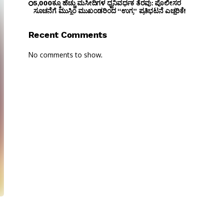
5,000ಕ್ಕೂ ಹೆಚ್ಚು ಮಸೀದಿಗಳ ಧ್ವನಿವರ್ಧಕ ತೆರವು: ಪೊಲೀಸರ
ಸೂಚನೆಗೆ ಮುಸ್ಲಿಂ ಮುಖಂಡರಿಂದ “ಉಗ್ರ” ಪ್ರತಿಭಟನೆ ಎಚ್ಚರಿಕೆ!
Recent Comments
No comments to show.