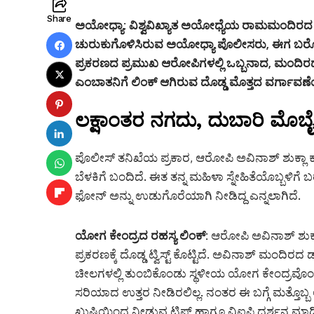
Share
ಅಯೋಧ್ಯಾ:
ವಿಶ್ವವಿಖ್ಯಾತ ಅಯೋಧ್ಯೆಯ ರಾಮಮಂದಿರದ 
ಚುರುಕುಗೊಳಿಸಿರುವ ಅಯೋಧ್ಯಾ ಪೊಲೀಸರು, ಈಗ ಬರೋಬ್ಬರಿ
ಪ್ರಕರಣದ ಪ್ರಮುಖ ಆರೋಪಿಗಳಲ್ಲಿ ಒಬ್ಬನಾದ, ಮಂದಿರದ ದೇಣ
ಎಂಬಾತನಿಗೆ ಲಿಂಕ್ ಆಗಿರುವ ದೊಡ್ಡ ಮೊತ್ತದ ವರ್ಗಾವಣೆಯನ್
ಲಕ್ಷಾಂತರ ನಗದು, ದುಬಾರಿ ಮೊಬೈಲ್
ಪೊಲೀಸ್ ತನಿಖೆಯ ಪ್ರಕಾರ, ಆರೋಪಿ ಅವಿನಾಶ್ ಶುಕ್ಲಾ ಕದ್
ಬೆಳಕಿಗೆ ಬಂದಿದೆ. ಈತ ತನ್ನ ಮಹಿಳಾ ಸ್ನೇಹಿತೆಯೊಬ್ಬಳಿಗ
ಫೋನ್ ಅನ್ನು ಉಡುಗೊರೆಯಾಗಿ ನೀಡಿದ್ದ ಎನ್ನಲಾಗಿದೆ.
ಯೋಗ ಕೇಂದ್ರದ ರಹಸ್ಯ ಲಿಂಕ್:
ಆರೋಪಿ ಅವಿನಾಶ್ ಶುಕ
ಪ್ರಕರಣಕ್ಕೆ ದೊಡ್ಡ ಟ್ವಿಸ್ಟ್ ಕೊಟ್ಟಿದೆ. ಅವಿನಾಶ್ ಮಂದಿ
ಚೀಲಗಳಲ್ಲಿ ತುಂಬಿಕೊಂಡು ಸ್ಥಳೀಯ ಯೋಗ ಕೇಂದ್ರವೊಂದಕ್
ಸರಿಯಾದ ಉತ್ತರ ನೀಡಿರಲಿಲ್ಲ. ನಂತರ ಈ ಬಗ್ಗೆ ಮತ್ತೊಬ್ಬ
ಖುಷಿಯಿಂದ ನೀಡುವ ಟಿಪ್ಸ್ ಹಾಗೂ ವಿಐಪಿ ದರ್ಶನ ಮಾಡ