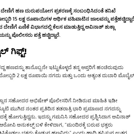
ದೇಣಿಗೆ ಹಣ ದುರುಪಯೋಗ ಪ್ರಕರಣಕ್ಕೆ ಸಂಬಂಧಿಸಿದಂತೆ ತನಿಖೆ
 15 ಲಕ್ಷ ರೂಪಾಯಿಗಳ ಆರ್ಥಿಕ ವಹಿವಾಟಿನ ಜಾಲವನ್ನು ಪತ್ತೆಹಚ್ಚಿದ್ದಾರೆ
ಿಗೆ ಎಣಿಕೆ ವಿಭಾಗದಲ್ಲಿ ಕೆಲಸ ಮಾಡುತ್ತಿದ್ದ ಅವಿನಾಶ್ ಶುಕ್ಲಾ
ನು ಪೊಲೀಸರು ಪತ್ತೆ ಹಚ್ಚಿದ್ದಾರೆ.
 ಗಿಫ್ಟ್!
ದ ಹಣವನ್ನು ತಾನೊಬ್ಬನೇ ಇಟ್ಟುಕೊಳ್ಳದೆ ತನ್ನ ಆಪ್ತರಿಗೆ ಹಂಚಿರುವುದು
ೆ ಬರೋಬ್ಬರಿ 2 ಲಕ್ಷ ರೂಪಾಯಿ ನಗದು ಮತ್ತು ಒಂದು ಅತ್ಯಂತ ದುಬಾರಿ ಮೊಬೈಲ
್ಲಾನ ಸಹೋದರ ಅಭಿಷೇಕ್ ಪೊಲೀಸರಿಗೆ ನೀಡಿರುವ ಮಾಹಿತಿ ಇಡೀ
ರದ ಡ್ಯೂಟಿ ಮುಗಿದ ನಂತರ ಪ್ರತಿದಿನ ತಡರಾತ್ರಿ ಭಾರಿ ಪ್ರಮಾಣದ ನಗದನ್ನು
ಕೆ ಹೋಗುತ್ತಿದ್ದನು. ಇದನ್ನು ಗಮನಿಸಿ ಸಹೋದರ ಪ್ರಶ್ನಿಸಿದಾಗ ಅವಿನಾಶ್
 ಆರೋಪಿ ಅನುಕಲ್ಪ್ ಬಳಿ ಕೇಳಿದಾಗ, “ಮಂದಿರಕ್ಕೆ ಬರುವ ಭಕ್ತರು
ಿಸಿಕೊಡಲು ಭಕ್ತರು ಕೊಡುವ ಹಣವಿದು” ಎಂದು ಹಾದಿ ತಪ್ಪಿಸುವ ಉತ್ತರ