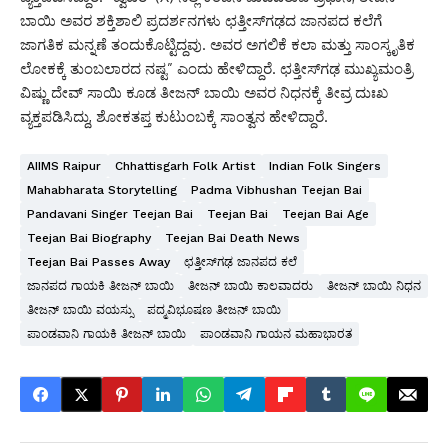
ಬಾಯಿ ಅವರ ಶಕ್ತಿಶಾಲಿ ಪ್ರದರ್ಶನಗಳು ಛತ್ತೀಸ್‌ಗಢದ ಜಾನಪದ ಕಲೆಗೆ
ಜಾಗತಿಕ ಮನ್ನಣೆ ತಂದುಕೊಟ್ಟಿದ್ದವು. ಅವರ ಅಗಲಿಕೆ ಕಲಾ ಮತ್ತು ಸಾಂಸ್ಕೃತಿಕ
ಲೋಕಕ್ಕೆ ತುಂಬಲಾರದ ನಷ್ಟ” ಎಂದು ಹೇಳಿದ್ದಾರೆ. ಛತ್ತೀಸ್‌ಗಢ ಮುಖ್ಯಮಂತ್ರಿ
ವಿಷ್ಣು ದೇವ್ ಸಾಯಿ ಕೂಡ ತೀಜನ್ ಬಾಯಿ ಅವರ ನಿಧನಕ್ಕೆ ತೀವ್ರ ದುಃಖ
ವ್ಯಕ್ತಪಡಿಸಿದ್ದು, ಶೋಕತಪ್ತ ಕುಟುಂಬಕ್ಕೆ ಸಾಂತ್ವನ ಹೇಳಿದ್ದಾರೆ.
AIIMS Raipur
Chhattisgarh Folk Artist
Indian Folk Singers
Mahabharata Storytelling
Padma Vibhushan Teejan Bai
Pandavani Singer Teejan Bai
Teejan Bai
Teejan Bai Age
Teejan Bai Biography
Teejan Bai Death News
Teejan Bai Passes Away
ಛತ್ತೀಸ್‌ಗಢ ಜಾನಪದ ಕಲೆ
ಜಾನಪದ ಗಾಯಕಿ ತೀಜನ್ ಬಾಯಿ
ತೀಜನ್ ಬಾಯಿ ಕಾಲವಾದರು
ತೀಜನ್ ಬಾಯಿ ನಿಧನ
ತೀಜನ್ ಬಾಯಿ ವಯಸ್ಸು
ಪದ್ಮವಿಭೂಷಣ ತೀಜನ್ ಬಾಯಿ
ಪಾಂಡವಾನಿ ಗಾಯಕಿ ತೀಜನ್ ಬಾಯಿ
ಪಾಂಡವಾನಿ ಗಾಯನ ಮಹಾಭಾರತ