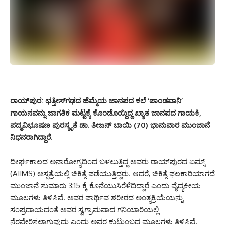
ರಾಯ್‌ಪುರ: ಛತ್ತೀಸ್‌ಗಢದ ಹೆಮ್ಮೆಯ ಜಾನಪದ ಕಲೆ ‘ಪಾಂಡವಾನಿ’
ಗಾಯನವನ್ನು ಜಾಗತಿಕ ಮಟ್ಟಕ್ಕೆ ಕೊಂಡೊಯ್ದಿದ್ದ ಖ್ಯಾತ ಜಾನಪದ ಗಾಯಕಿ,
ಪದ್ಮವಿಭೂಷಣ ಪುರಸ್ಕೃತೆ ಡಾ. ತೀಜನ್ ಬಾಯಿ (70) ಭಾನುವಾರ ಮುಂಜಾನೆ
ನಿಧನರಾಗಿದ್ದಾರೆ.
ದೀರ್ಘಕಾಲದ ಅನಾರೋಗ್ಯದಿಂದ ಬಳಲುತ್ತಿದ್ದ ಅವರು ರಾಯ್‌ಪುರದ ಏಮ್ಸ್
(AIIMS) ಆಸ್ಪತ್ರೆಯಲ್ಲಿ ಚಿಕಿತ್ಸೆ ಪಡೆಯುತ್ತಿದ್ದರು. ಆದರೆ, ಚಿಕಿತ್ಸೆ ಫಲಕಾರಿಯಾಗದೆ
ಮುಂಜಾನೆ ಸುಮಾರು 3:15 ಕ್ಕೆ ಕೊನೆಯುಸಿರೆಳೆದಿದ್ದಾರೆ ಎಂದು ವೈದ್ಯಕೀಯ
ಮೂಲಗಳು ತಿಳಿಸಿವೆ. ಅವರ ಪಾರ್ಥಿವ ಶರೀರದ ಅಂತ್ಯಕ್ರಿಯೆಯನ್ನು
ಸಂಪ್ರದಾಯದಂತೆ ಅವರ ಸ್ವಗ್ರಾಮವಾದ ಗನಿಯಾರಿಯಲ್ಲಿ
ನೆರವೇರಿಸಲಾಗುವುದು ಎಂದು ಅವರ ಕುಟುಂಬದ ಮೂಲಗಳು ತಿಳಿಸಿವೆ.