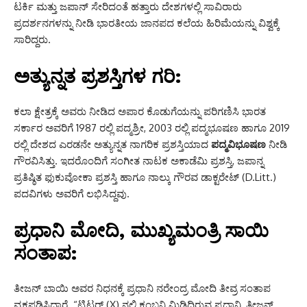
ಟರ್ಕಿ ಮತ್ತು ಜಪಾನ್ ಸೇರಿದಂತೆ ಹತ್ತಾರು ದೇಶಗಳಲ್ಲಿ ಸಾವಿರಾರು
ಪ್ರದರ್ಶನಗಳನ್ನು ನೀಡಿ ಭಾರತೀಯ ಜಾನಪದ ಕಲೆಯ ಹಿರಿಮೆಯನ್ನು ವಿಶ್ವಕ್ಕೆ
ಸಾರಿದ್ದರು.
ಅತ್ಯುನ್ನತ ಪ್ರಶಸ್ತಿಗಳ ಗರಿ:
ಕಲಾ ಕ್ಷೇತ್ರಕ್ಕೆ ಅವರು ನೀಡಿದ ಅಪಾರ ಕೊಡುಗೆಯನ್ನು ಪರಿಗಣಿಸಿ ಭಾರತ
ಸರ್ಕಾರ ಅವರಿಗೆ 1987 ರಲ್ಲಿ ಪದ್ಮಶ್ರೀ, 2003 ರಲ್ಲಿ ಪದ್ಮಭೂಷಣ ಹಾಗೂ 2019
ರಲ್ಲಿ ದೇಶದ ಎರಡನೇ ಅತ್ಯುನ್ನತ ನಾಗರಿಕ ಪ್ರಶಸ್ತಿಯಾದ
ಪದ್ಮವಿಭೂಷಣ
ನೀಡಿ
ಗೌರವಿಸಿತ್ತು. ಇದರೊಂದಿಗೆ ಸಂಗೀತ ನಾಟಕ ಅಕಾಡೆಮಿ ಪ್ರಶಸ್ತಿ, ಜಪಾನ್ನ
ಪ್ರತಿಷ್ಠಿತ ಫುಕುವೋಕಾ ಪ್ರಶಸ್ತಿ ಹಾಗೂ ನಾಲ್ಕು ಗೌರವ ಡಾಕ್ಟರೇಟ್ (D.Litt.)
ಪದವಿಗಳು ಅವರಿಗೆ ಲಭಿಸಿದ್ದವು.
ಪ್ರಧಾನಿ ಮೋದಿ, ಮುಖ್ಯಮಂತ್ರಿ ಸಾಯಿ
ಸಂತಾಪ:
ತೀಜನ್ ಬಾಯಿ ಅವರ ನಿಧನಕ್ಕೆ ಪ್ರಧಾನಿ ನರೇಂದ್ರ ಮೋದಿ ತೀವ್ರ ಸಂತಾಪ
ವ್ಯಕ್ತಪಡಿಸಿದ್ದಾರೆ. “ಟ್ವಿಟರ್ (X) ನಲ್ಲಿ ಕಂಬನಿ ಮಿಡಿದಿರುವ ಪ್ರಧಾನಿ, ತೀಜನ್