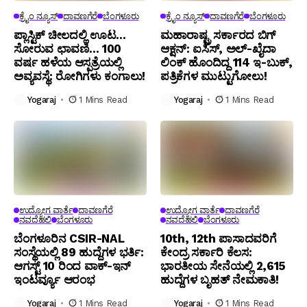
ಕ್ರೈಂ ನ್ಯೂಸ್
ದಾವಣಗೆರೆ
ಬೆಂಗಳೂರು
ಕ್ರೈಂ ನ್ಯೂಸ್
ದಾವಣಗೆರೆ
ಬೆಂಗಳೂರು
ಪ್ಲಾಸ್ಟಿಕ್ ಚೀಲದಲ್ಲಿ ಊಟ…
ಮಹಾರಾಷ್ಟ್ರ ಸರ್ಕಾರದ ಬಿಗ್
ಸೋರುವ ಛಾವಣಿ… 100
ಆಕ್ಷನ್: ಐಸಿಸ್, ಅಲ್-ಖೈದಾ
ವರ್ಷ ಹಳೆಯ ಆಸ್ಪತ್ರೆಯಲ್ಲಿ
ಲಿಂಕ್ ಹೊಂದಿದ್ದ 114 ಇ-ಬುಕ್,
ಅವ್ಯವಸ್ಥೆ: ರೋಗಿಗಳು ಕಂಗಾಲು!
ಪತ್ರಿಕೆಗಳ ಮುಟ್ಟುಗೋಲು!
Yogaraj
1 Mins Read
Yogaraj
1 Mins Read
ಉದ್ಯೋಗ ವಾರ್ತೆ
ದಾವಣಗೆರೆ
ಉದ್ಯೋಗ ವಾರ್ತೆ
ದಾವಣಗೆರೆ
ನವದೆಹಲಿ
ಬೆಂಗಳೂರು
ನವದೆಹಲಿ
ಬೆಂಗಳೂರು
ಬೆಂಗ‌ಳೂರಿನ CSIR-NAL
10th, 12th ಪಾಸಾದವರಿಗೆ
ಸಂಸ್ಥೆಯಲ್ಲಿ 89 ಹುದ್ದೆಗಳ ಭರ್ತಿ:
ಕೇಂದ್ರ ಸರ್ಕಾರಿ ಕೆಲಸ:
ಆಗಸ್ಟ್ 10 ರಿಂದ ವಾಕ್-ಇನ್
ಭಾರತೀಯ ಸೇನೆಯಲ್ಲಿ 2,615
ಇಂಟರ್ವ್ಯೂ ಆರಂಭ
ಹುದ್ದೆಗಳ ಬೃಹತ್ ನೇಮಕಾತಿ!
Yogaraj
1 Mins Read
Yogaraj
1 Mins Read