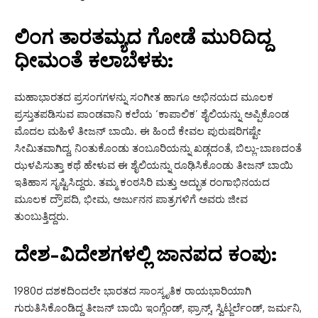
ಲಿಂಗ ತಾರತಮ್ಯದ ಗೋಡೆ ಮುರಿದಿದ್ದ
ಧೀಮಂತೆ ಕಲಾಬೆಳಕು:
ಮಹಾಭಾರತದ ಪ್ರಸಂಗಗಳನ್ನು ಸಂಗೀತ ಹಾಗೂ ಅಭಿನಯದ ಮೂಲಕ
ಪ್ರಸ್ತುತಪಡಿಸುವ ಪಾಂಡವಾನಿ ಕಲೆಯ ‘ಕಾಪಾಲಿಕ’ ಶೈಲಿಯನ್ನು ಅಪ್ಪಿಕೊಂಡ
ಮೊದಲ ಮಹಿಳೆ ತೀಜನ್ ಬಾಯಿ. ಈ ಹಿಂದೆ ಕೇವಲ ಪುರುಷರಿಗಷ್ಟೇ
ಸೀಮಿತವಾಗಿದ್ದ, ನಿಂತುಕೊಂಡು ತಂಬೂರಿಯನ್ನು ಖಡ್ಗದಂತೆ, ಬಿಲ್ಲು-ಬಾಣದಂತೆ
ಝಳಪಿಸುತ್ತಾ ಕಥೆ ಹೇಳುವ ಈ ಶೈಲಿಯನ್ನು ರೂಢಿಸಿಕೊಂಡು ತೀಜನ್ ಬಾಯಿ
ಇತಿಹಾಸ ಸೃಷ್ಟಿಸಿದ್ದರು. ತಮ್ಮ ಕಂಠಸಿರಿ ಮತ್ತು ಅದ್ಭುತ ರಂಗಾಭಿನಯದ
ಮೂಲಕ ದ್ರೌಪದಿ, ಭೀಮ, ಅರ್ಜುನನ ಪಾತ್ರಗಳಿಗೆ ಅವರು ಜೀವ
ತುಂಬುತ್ತಿದ್ದರು.
ದೇಶ-ವಿದೇಶಗಳಲ್ಲಿ ಜಾನಪದ ಕಂಪು:
1980ರ ದಶಕದಿಂದಲೇ ಭಾರತದ ಸಾಂಸ್ಕೃತಿಕ ರಾಯಭಾರಿಯಾಗಿ
ಗುರುತಿಸಿಕೊಂಡಿದ್ದ ತೀಜನ್ ಬಾಯಿ ಇಂಗ್ಲೆಂಡ್, ಫ್ರಾನ್ಸ್, ಸ್ವಿಟ್ಜರ್ಲೆಂಡ್, ಜರ್ಮನಿ,