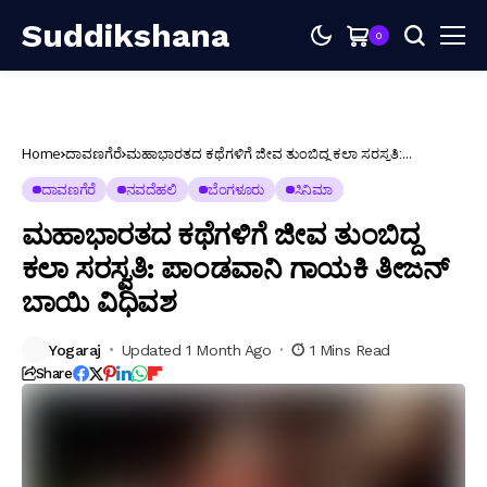
Suddikshana
0
Home
ದಾವಣಗೆರೆ
ಮಹಾಭಾರತದ ಕಥೆಗಳಿಗೆ ಜೀವ ತುಂಬಿದ್ದ ಕಲಾ ಸರಸ್ವತಿ:
ಪಾಂಡವಾನಿ ಗಾಯಕಿ ತೀಜನ್ ಬಾಯಿ ವಿಧಿವಶ
ದಾವಣಗೆರೆ
ನವದೆಹಲಿ
ಬೆಂಗಳೂರು
ಸಿನಿಮಾ
ಮಹಾಭಾರತದ ಕಥೆಗಳಿಗೆ ಜೀವ ತುಂಬಿದ್ದ
ಕಲಾ ಸರಸ್ವತಿ: ಪಾಂಡವಾನಿ ಗಾಯಕಿ ತೀಜನ್
ಬಾಯಿ ವಿಧಿವಶ
Yogaraj
Updated 1 Month Ago
1 Mins Read
Share