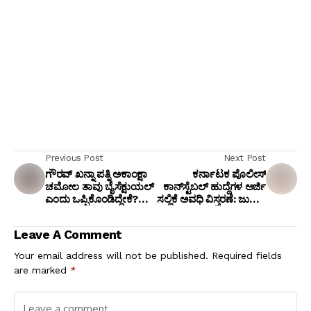
Previous Post
Next Post
ಗೌರವ್ ಖನ್ನಾ ಪತ್ನಿ ಅಕಾಂಕ್ಷಾ
ಕರ್ನಾಟಕ ಪೊಲೀಸ್
ಚಮೋಲ ತಾವು ಬೈಸೆಕ್ಷುಯಲ್
ಕಾನ್‌ಸ್ಟೆಬಲ್ ಹುದ್ದೆಗಳ ಅರ್ಜಿ
ಎಂದು ಒಪ್ಪಿಕೊಂಡಿದ್ದೇಕೆ?
ಸಲ್ಲಿಕೆ ಅವಧಿ ವಿಸ್ತರಣೆ: ಜುಲೈ 8
ಲಾಕ್ ಅಪ್ ರಿಯಾಲಿಟಿ
ಕೊನೆಯ ದಿನ!
ಶೋನಲ್ಲಿ ಹೈಡ್ರಾಮಾ!
Leave A Comment
Your email address will not be published.
Required fields
are marked
*