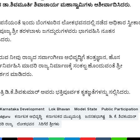
108 ಡಾ.ಶಿವಮೂರ್ತಿ ಶಿವಾಚಾರ್ಯ ಮಹಾಸ್ವಾಮಿಗಳು ಆಶೀರ್ವಾದಿಸಿದರು.
ಿಜ್ಞಾಪನೆಯಂತೆ ಇಂದು ಬೆಂಗಳೂರಿನ ಲೋಕಭವನದಲ್ಲಿ ನಡೆದ ಅಧಿಕಾರ ಸ್ವೀಕಾ
 ಪೂಜ್ಯ ಶ್ರೀ ತರಳಬಾಳು ಜಗದ್ಗುರುಗಳವರು ಭಾಗವಹಿಸಿ ನೂತನ
ಿದರು.
ರುವ ನೀವು ರಾಜ್ಯದ ಸರ್ವಾಂಗೀಣ ಅಭಿವೃದ್ಧಿಗೆ ತಂತ್ರಜ್ಞಾನ, ಹೊಸ
ವಹಿಸಿ ಮಾದರಿ ರಾಜ್ಯ ನಿರ್ಮಾಣಕ್ಕೆ ಸಂಕಲ್ಪ ಹೊಂದುವಂತೆ ಶ್ರೀ
ದರ್ಶನ ಮಾಡಿದರು.
ಡಿ.ಕೆ.ಶಿವಕುಮಾರ್ ಅವರು ಭಕ್ತಿಪೂರ್ವಕ ಕೃತಜ್ಞತೆಗಳನ್ನು ಸಲ್ಲಿಸಿದರು.
Karnataka Development
Lok Bhavan
Model State
Public Participation
adguru
ಕರ್ನಾಟಕ ಅಭಿವೃದ್ಧಿ
ಕರ್ನಾಟಕದ ಮುಖ್ಯಮಂತ್ರಿ
ಜನಸಹಭಾಗಿತ್ವ
ಡಿ. ಕೆ. ಶಿವಕುಮಾರ್
ರಿ ರಾಜ್ಯ
ಲೋಕಭವನ
ಸಿರಿಗೆರೆ ಶ್ರೀಗಳು