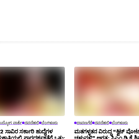
ದ್ಯೋಗ ವಾರ್ತೆ
ನವದೆಹಲಿ
ಬೆಂಗಳೂರು
ದಾವಣಗೆರೆ
ನವದೆಹಲಿ
ಬೆಂಗಳೂರು
 72 ಸಾವಿರ ಸರ್ಕಾರಿ ಹುದ್ದೆಗಳ
ಮತಗಳ್ಳತನ ವಿರುದ್ಧ “ಕ್ವಿಟ್ ವೋ
ಕಾತಿಯಲ್ಲಿ ಪಾರದರ್ಶಕತೆಗೆ ಒತ್ತು:
ಚಳುವಳಿ” ಅಗತ್ಯ: ಸಿಎಂ ಡಿ ಕೆ 