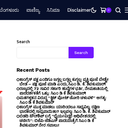
ಬೆಂಗಳೂರು
ವಾಣಿಜ್ಯ
ಸಿನಿಮಾ
Disclaimer
0
Search
Search
Recent Posts
ಕಾಂಗ್ರೆಸ್ ಪಕ್ಷ ಎಂದಿಗೂ ಜಗ್ಗಲ್ಲ ಬಗ್ಗಲ್ಲ ಕುಗ್ಗಲ್ಲ: ವ್ಯಕ್ತಿ ಪೂಜೆ ಬೇಡ್ವೇ
ಬೇಡ – ಪಕ್ಷ ಪೂಜೆ ಮಾಡಿ ಎಂದ್ರು ಸಿಎಂ ಡಿ. ಕೆ. ಶಿವಕುಮಾರ್!
ರಾಜ್ಯದಲ್ಲಿ 72 ಸಾವಿರ ಸರ್ಕಾರಿ ಹುದ್ದೆಗಳ ಭರ್ತಿ, ನೇಮಕಾತಿಯಲ್ಲಿ
ಪಾರದರ್ಶಕತೆಗೆ ಒತ್ತು: ಸಿಎಂ ಡಿ ಕೆ ಶಿವಕುಮಾರ್!
ಮತಗಳ್ಳತನ ವಿರುದ್ಧ “ಕ್ವಿಟ್ ವೋಟ್ ಚೋರಿ ಚಳುವಳಿ” ಅಗತ್ಯ:
ಸಿಎಂ ಡಿ ಕೆ ಶಿವಕುಮಾರ್
ಕಾಂಗ್ರೆಸ್ ಮುಕ್ತ ಮಾಡಲು ಯಾರಿಂದಲೂ ಸಾಧ್ಯವಿಲ್ಲ. ದಕ್ಷಿಣ
ಭಾರತದಲ್ಲಿ ಸಾಧ್ಯವಾಯಿತಾ? ಇಲ್ಲವಲ್ವ: ಸಿಎಂ ಡಿ. ಕೆ. ಶಿವಕುಮಾರ್
ಬಿಡದಿ ಟೌನ್‌ಶಿಪ್ ಬಗ್ಗೆ “ಧೈರ್ಯವಿದ್ದರೆ ಅಧಿವೇಶನದಲ್ಲಿ
ಚರ್ಚಿಸಿ”: ಬಿಜೆಪಿ-ಜೆಡಿಎಸ್ ಪಾದಯಾತ್ರೆಗೆ ಸಿಎಂ ಡಿ ಕೆ
ಶಿವಕುಮಾರ್ ನೇರ ಸವಾಲು!