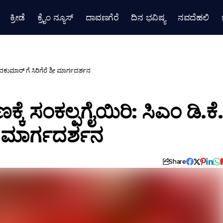
ಕ್ರೀಡೆ
ಕ್ರೈಂ ನ್ಯೂಸ್
ದಾವಣಗೆರೆ
ದಿನ ಭವಿಷ್ಯ
ನವದೆಹಲಿ
ವಕುಮಾರ್ ಗೆ ಸಿರಿಗೆರೆ ಶ್ರೀ ಮಾರ್ಗದರ್ಶನ
ಕೆ ಸಂಕಲ್ಪಗೈಯಿರಿ: ಸಿಎಂ ಡಿ.ಕೆ.
ರೀ ಮಾರ್ಗದರ್ಶನ
Share