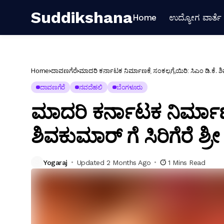
Suddikshana
Home
ಉದ್ಯೋಗ ವಾರ್ತೆ
Home
ದಾವಣಗೆರೆ
ಮಾದರಿ ಕರ್ನಾಟಕ ನಿರ್ಮಾಣಕ್ಕೆ ಸಂಕಲ್ಪಗೈಯಿರಿ: ಸಿಎಂ ಡಿ.ಕೆ. ಶಿ
ದಾವಣಗೆರೆ
ನವದೆಹಲಿ
ಬೆಂಗಳೂರು
ಮಾದರಿ ಕರ್ನಾಟಕ ನಿರ್ಮಾಣಕ್
ಶಿವಕುಮಾರ್ ಗೆ ಸಿರಿಗೆರೆ ಶ್
Yogaraj
Updated 2 Months Ago
1 Mins Read