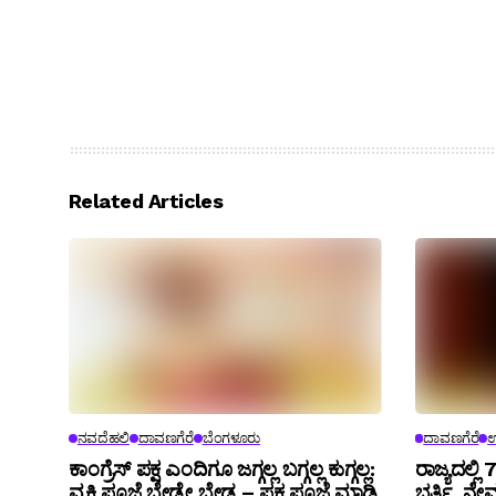
Related Articles
ನವದೆಹಲಿ
ದಾವಣಗೆರೆ
ಬೆಂಗಳೂರು
ದಾವಣಗೆರೆ
ಉ
ಕಾಂಗ್ರೆಸ್ ಪಕ್ಷ ಎಂದಿಗೂ ಜಗ್ಗಲ್ಲ ಬಗ್ಗಲ್ಲ ಕುಗ್ಗಲ್ಲ:
ರಾಜ್ಯದಲ್ಲಿ
ವ್ಯಕ್ತಿ ಪೂಜೆ ಬೇಡ್ವೇ ಬೇಡ – ಪಕ್ಷ ಪೂಜೆ ಮಾಡಿ
ಭರ್ತಿ, ನೇಮ