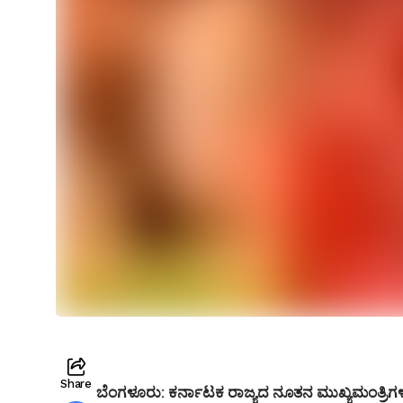
Share
ಬೆಂಗಳೂರು: ಕರ್ನಾಟಕ ರಾಜ್ಯದ ನೂತನ ಮುಖ್ಯಮಂತ್ರಿಗಳಾ