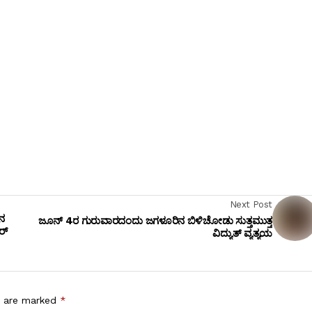
Next Post
ದನ
ಜೂನ್ 4ರ ಗುರುವಾರದಂದು ಜಗಳೂರಿನ ಬಿಳಿಚೋಡು ಸುತ್ತಮುತ್ತ
ರ್
ವಿದ್ಯುತ್ ವ್ಯತ್ಯಯ
s are marked
*