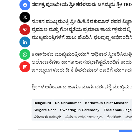
ಸರ್ವತ್ರ ಪೂಜನೀಯ ಶ್ರೀ ತರಳಬಾಳು ಜಗದ್ಗುರು ಶ್ರೀ 1
ನೂತನ ಮುಖ್ಯಮಂತ್ರಿ ಶ್ರೀ ಡಿ.ಕೆ.ಶಿವಕುಮಾರ್ ರವರ ವ
ಪ್ರಮಾಣ ಮತ್ತು ಗೋಪ್ಯತೆಯ ಪ್ರಮಾಣ ಕಾರ್ಯಕ್ರಮದಲ್ಲಿ
ಮುಖ್ಯಮಂತ್ರಿಗಳಿಗೆ ಶಾಲು ಹೊದಿಸಿ ಫಲಪುಷ್ಪ ಅಭಿನಂದಿಸ
ಕರ್ನಾಟಕದ ಮುಖ್ಯಮಂತ್ರಿಯಾಗಿ ಅಧಿಕಾರ ಸ್ವೀಕರಿಸಿರುತ್ತಿ
ಆಲೋಚನೆಗಳು ಹಾಗೂ ಜನಸಹಭಾಗಿತ್ವದೊಂದಿಗೆ ಕಾರ್ಯನಿರ್
ಜಗದ್ಗುರುಗಳವರು ಡಿ ಕೆ ಶಿವಕುಮಾರ್ ರವರಿಗೆ ಮಾರ್ಗ
ಶ್ರೀಗಳ ಆಶೀರ್ವಾದ ಹಾಗೂ ಮಾರ್ಗದರ್ಶನಕ್ಕೆ ಮುಖ್ಯಮಂತ್ರಿ 
Bengaluru
DK Shivakumar
Karnataka Chief Minister
Sirigere Seer
Swearing-In Ceremony
Taralabalu Jag
ತರಳಬಾಳು ಜಗದ್ಗುರು
ಪ್ರಮಾಣ ವಚನ ಕಾರ್ಯಕ್ರಮ
ಬೆಂಗಳೂರು
ಮಾದ