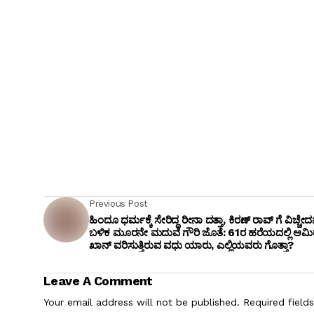
Previous Post
ಹಿಂದೂ ಧರ್ಮಕ್ಕೆ ಸೇರಿದ್ದ ರೀನಾ ದತ್ತಾ, ಕಿರಣ್ ರಾವ್ ಗೆ ವಿಚ್ಚೇ
ಬಳಿಕ ಮೂರನೇ ಮದುವೆ ಗೌರಿ ಜೊತೆ: 61ರ ಹರೆಯದಲ್ಲಿ ಆಮಿ
ಖಾನ್ ವರಿಸುತ್ತಿರುವ ವಧು ಯಾರು, ಎಲ್ಲಿಯವರು ಗೊತ್ತಾ?
Leave A Comment
Your email address will not be published.
Required field