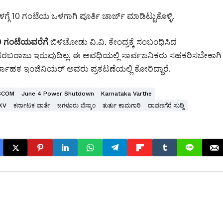
ಗ್ಗೆ 10 ಗಂಟೆಯ ಒಳಗಾಗಿ ಪೂರ್ತಿ ಚಾರ್ಜ್ ಮಾಡಿಟ್ಟುಕೊಳ್ಳಿ.
00 ಗಂಟೆಯವರೆಗೆ
ಬಿಳಿಚೋಡು ವಿ.ವಿ. ಕೇಂದ್ರಕ್ಕೆ ಸಂಬಂಧಿಸಿದ
ುತ್‌ ಸರಬರಾಜು ಇರುವುದಿಲ್ಲ. ಈ ಅವಧಿಯಲ್ಲಿ ಸಾರ್ವಜನಿಕರು ಸಹಕರಿಸಬೇಕಾಗಿ
ಹಕ ಇಂಜಿನಿಯರ್ ಅವರು ಪ್ರಕಟಣೆಯಲ್ಲಿ ಕೋರಿದ್ದಾರೆ.
ESCOM
June 4 Power Shutdown
Karnataka Varthe
KV
ಕರ್ನಾಟಕ ವಾರ್ತೆ
ಜಗಳೂರು ಬೆಸ್ಕಾಂ
ತುರ್ತು ಕಾಮಗಾರಿ
ದಾವಣಗೆರೆ ಸುದ್ದಿ