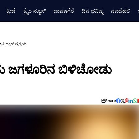
ಕ್ರೀಡೆ
ಕ್ರೈಂ ನ್ಯೂಸ್
ದಾವಣಗೆರೆ
ದಿನ ಭವಿಷ್ಯ
ನವದೆಹಲಿ
ಿದ್ಯುತ್ ವ್ಯತ್ಯಯ
ು ಜಗಳೂರಿನ ಬಿಳಿಚೋಡು
Share