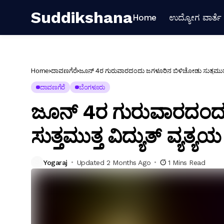
Suddikshana
Home
ಉದ್ಯೋಗ ವಾರ್ತೆ
Home
ದಾವಣಗೆರೆ
ಜೂನ್ 4ರ ಗುರುವಾರದಂದು ಜಗಳೂರಿನ ಬಿಳಿಚೋಡು ಸುತ್ತಮುತ್ತ ವ
ದಾವಣಗೆರೆ
ಬೆಂಗಳೂರು
ಜೂನ್ 4ರ ಗುರುವಾರದಂದ
ಸುತ್ತಮುತ್ತ ವಿದ್ಯುತ್ ವ್ಯತ್ಯಯ
Yogaraj
Updated 2 Months Ago
1 Mins Read