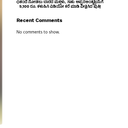
ತಂದೆ ನೋಡಲು ಬಾರದ ಮಕ್ಕಳು, ಸಾಕು ಅಪ್ಪನಅಂತ್ಯಕ್ರಿಯೆಗೆ
5,100 ರೂ. ಕಳುಹಿಸಿ ವಿಡಿಯೋ ಕರೆ ಮಾಡಿ ವೀಕ್ಷಿಸಿದ ಪುತ್ರಿ!
Recent Comments
No comments to show.