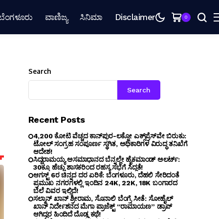
ಬೆಂಗಳೂರು
ವಾಣಿಜ್ಯ
ಸಿನಿಮಾ
Disclaimer
0
Search
Search
Recent Posts
₹4,200 ಕೋಟಿ ವೆಚ್ಚದ ಕಾನ್‌ಪುರ-ಲಕ್ನೋ ಎಕ್ಸ್‌ಪ್ರೆಸ್‌ವೇ ಬಿರುಕು:
ಟೋಲ್ ಸಂಗ್ರಹ ಸಂಪೂರ್ಣ ಸ್ಥಗಿತ, ಅಧಿಕಾರಿಗಳ ವಿರುದ್ಧ ತನಿಖೆಗೆ
ಆದೇಶ!
ಸಿದ್ದರಾಮಯ್ಯ ಅಸಮಾಧಾನದ ಬೆನ್ನಲ್ಲೇ ಹೈಕಮಾಂಡ್ ಅಲರ್ಟ್:
30ಕ್ಕೂ ಹೆಚ್ಚು ಶಾಸಕರಿಂದ ರಹಸ್ಯ ಸಭೆಗೆ ಸಿದ್ಧತೆ!
ಆಗಸ್ಟ್ 6ರ ಚಿನ್ನದ ದರ ಏರಿಕೆ: ಬೆಂಗಳೂರು, ದೆಹಲಿ ಸೇರಿದಂತೆ
ಪ್ರಮುಖ ನಗರಗಳಲ್ಲಿ ಇಂದಿನ 24K, 22K, 18K ಬಂಗಾರದ
ಬೆಲೆ ವಿವರ ಇಲ್ಲಿದೆ!
ಸಲ್ಮಾನ್ ಖಾನ್ ಶ್ರೀರಾಮ, ಸೊನಾಲಿ ಬೆಂಗ್ರೆ ಸೀತೆ: ಸೋಹೈಲ್
ಖಾನ್ ನಿರ್ದೇಶನದ ಮೆಗಾ ಪ್ರಾಜೆಕ್ಟ್ “ರಾಮಾಯಣ” ಡ್ರಾಪ್
ಆಗಿದ್ದರ ಹಿಂದಿದೆ ದೊಡ್ಡ ಕಥೆ!