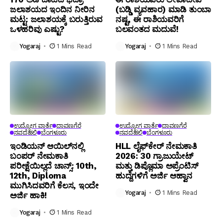
ಜಲಾಶಯದ ಇಂದಿನ ನೀರಿನ
(ಬಡ್ಡಿ ವ್ಯವಹಾರ) ಮಾಡಿ ತುಂಬಾ
ಮಟ್ಟ: ಜಲಾಶಯಕ್ಕೆ ಬರುತ್ತಿರುವ
ನಷ್ಟ, ಈ ರಾಶಿಯವರಿಗೆ
ಒಳಹರಿವು ಎಷ್ಟು?
ಬಲವಂತದ ಮದುವೆ!
Yogaraj
1 Mins Read
Yogaraj
1 Mins Read
ಉದ್ಯೋಗ ವಾರ್ತೆ
ದಾವಣಗೆರೆ
ಉದ್ಯೋಗ ವಾರ್ತೆ
ದಾವಣಗೆರೆ
ನವದೆಹಲಿ
ಬೆಂಗಳೂರು
ನವದೆಹಲಿ
ಬೆಂಗಳೂರು
ಇಂಡಿಯನ್ ಆಯಿಲ್‌ನಲ್ಲಿ
HLL ಲೈಫ್‌ಕೇರ್ ನೇಮಕಾತಿ
ಬಂಪರ್ ನೇಮಕಾತಿ
2026: 30 ಗ್ರಾಜುಯೇಟ್
ಪರೀಕ್ಷೆಯಿಲ್ಲದೆ ಚಾನ್ಸ್: 10th,
ಮತ್ತು ಡಿಪ್ಲೊಮಾ ಅಪ್ರೆಂಟಿಸ್
12th, Diploma
ಹುದ್ದೆಗಳಿಗೆ ಅರ್ಜಿ ಆಹ್ವಾನ
ಮುಗಿಸಿದವರಿಗೆ ಕೆಲಸ, ಇಂದೇ
Yogaraj
1 Mins Read
ಅರ್ಜಿ ಹಾಕಿ!
Yogaraj
1 Mins Read