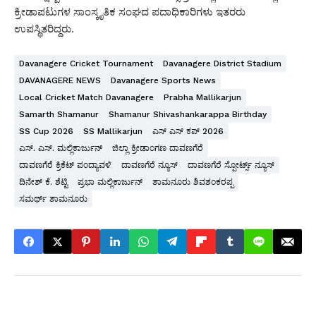
ಕ್ರೀಡಾಪಟುಗಳ ಸಾಂಸ್ಕೃತಿಕ ಸಂಘದ ಪದಾಧಿಕಾರಿಗಳು ಇತರರು
ಉಪಸ್ಥಿತರಿದ್ದರು.
Davanagere Cricket Tournament
Davanagere District Stadium
DAVANAGERE NEWS
Davanagere Sports News
Local Cricket Match Davanagere
Prabha Mallikarjun
Samarth Shamanur
Shamanur Shivashankarappa Birthday
SS Cup 2026
SS Mallikarjun
ಎಸ್ ಎಸ್ ಕಪ್ 2026
ಎಸ್. ಎಸ್. ಮಲ್ಲಿಕಾರ್ಜುನ್
ಜಿಲ್ಲಾ ಕ್ರೀಡಾಂಗಣ ದಾವಣಗೆರೆ
ದಾವಣಗೆರೆ ಕ್ರಿಕೆಟ್ ಪಂದ್ಯಾವಳಿ
ದಾವಣಗೆರೆ ನ್ಯೂಸ್
ದಾವಣಗೆರೆ ಸ್ಪೋರ್ಟ್ಸ್ ನ್ಯೂಸ್
ದಿನೇಶ್ ಕೆ. ಶೆಟ್ಟಿ
ಪ್ರಭಾ ಮಲ್ಲಿಕಾರ್ಜುನ್
ಶಾಮನೂರು ಶಿವಶಂಕರಪ್ಪ
ಸಮರ್ಥ್ ಶಾಮನೂರು