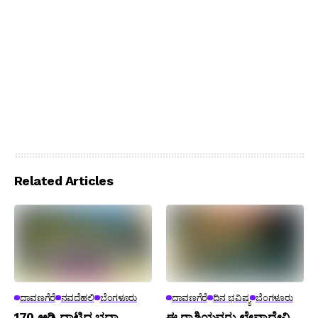
Related Articles
ದಾವಣಗೆರೆ
ನವದೆಹಲಿ
ಬೆಂಗಳೂರು
ದಾವಣಗೆರೆ
ದಿನ ಭವಿಷ್ಯ
ಬೆಂಗಳೂರು
170 ಅಡಿ ದಾಟಿದ ಭದ್ರಾ
ಈ ರಾಶಿಯವರು ಲೇವಾದೇವಿ