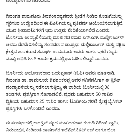
ಪಂದ್ಯಾವಳಿಗಳು ನಡೆಯಲಿವೆ.
ದಿವಂಗತ ಶಾಮನೂರು ಶಿವಶಂಕರಪ್ಪನವರು ಕ್ರೀಡೆಗೆ ನೀಡಿದ ಕೊಡುಗೆಯನ್ನು
ಸ್ಮರಿಸುವ ಉದ್ದೇಶದಿಂದ ಈ ಟೂರ್ನಿಯನ್ನು ಪ್ರತಿವರ್ಷ ಆಯೋಜಿಸಲಾಗುತ್ತಿದೆ.
ಯುವ ಕ್ರೀಡಾಪಟುಗಳಿಗೆ ಇದು ಉತ್ತಮ ವೇದಿಕೆಯಾಗಲಿದೆ ಎಂದರು.
ಟೂರ್ನಿಯ ಉದ್ಘಾಟನೆಯನ್ನು ಮಾಜಿ ಸಚಿವರಾದ ಎಸ್.ಎಸ್. ಮಲ್ಲಿಕಾರ್ಜುನ್
ಅವರು ನೆರವೇರಿಸಲಿದ್ದು, ಸಂಸದರಾದ ಡಾ.ಪ್ರಭಾ ಮಲ್ಲಿಕಾರ್ಜುನ್ ಮತ್ತು ದಕ್ಷಿಣ
ಕ್ಷೇತ್ರದ ಶಾಸಕರಾದ ಸಮರ್ಥ್ ಶಾಮನೂರು ಅವರು ಹಾಗೂ ಇತರೆ ಗಣ್ಯರು
ಮುಖ್ಯ ಅಥಿತಿಗಳಾಗಿ ಕಾರ್ಯಕ್ರಮದಲ್ಲಿ ಭಾಗವಹಿಸಲಿದ್ದಾರೆ ಎಂದರು.
ಟೂರ್ನಿಯ ಆಯೋಜಕರಾದ ಜಯಪ್ರಕಾಶ್ (ಜೆ.ಪಿ) ಅವರು ಮಾತನಾಡಿ,
ದಿವಂಗತ ಡಾ. ಶಾಮನೂರು ಶಿವಶಂಕರಪ್ಪ ಅವರ ಸವಿನೆನಪಿಗಾಗಿ ಈ ಕ್ರಿಕೆಟ್
ಪಂದ್ಯಾವಳಿಯನ್ನು ನಡೆಸಲಾಗುತ್ತಿದ್ದು, ಈ ಬಾರಿಯ ಟೂರ್ನಿಯಲ್ಲಿ 36
ತಂಡಗಳು ಪ್ರಶಸ್ತಿಗಾಗಿ ಸೆಣಸಾಡಲಿವೆ. ಪ್ರಥಮ ಬಹುಮಾನ 50 ಸಾವಿರ,
ದ್ವಿತೀಯ ಬಹುಮಾನ 25 ಸಾವಿರ ಹಾಗೂ ಟೂರ್ನಿಯ ಸರಣಿ ಶ್ರೇಷ್ಠ ಬೈಸಿಕಲ್
ಪ್ರಶಸ್ತಿಗಳು ಒಳಗೊಂಡಿದೆ ಎಂದರು.
ಈ ಸಂದರ್ಭದಲ್ಲಿ ಕಾಂಗ್ರೆಸ್ ಪಕ್ಷದ ಮುಖಂಡರಾದ ಕುರುಡಿ ಗಿರೀಶ್ ಸ್ವಾಮಿ,
ವಿರುಪಾಕ್ಷಪ್ಪ ಸೇರಿದಂತೆ ದಾವಣಗೆರೆ ಇಲೆವೆನ್ಸ್ ಕ್ರಿಕೆಟ್ ಕ್ಲಬ್ ಹಾಗೂ ಜಿಲ್ಲಾ