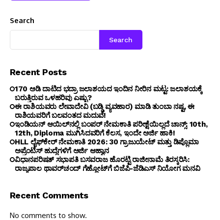
Search
Search
Recent Posts
170 ಅಡಿ ದಾಟಿದ ಭದ್ರಾ ಜಲಾಶಯದ ಇಂದಿನ ನೀರಿನ ಮಟ್ಟ: ಜಲಾಶಯಕ್ಕೆ
ಬರುತ್ತಿರುವ ಒಳಹರಿವು ಎಷ್ಟು?
ಈ ರಾಶಿಯವರು ಲೇವಾದೇವಿ (ಬಡ್ಡಿ ವ್ಯವಹಾರ) ಮಾಡಿ ತುಂಬಾ ನಷ್ಟ, ಈ
ರಾಶಿಯವರಿಗೆ ಬಲವಂತದ ಮದುವೆ!
ಇಂಡಿಯನ್ ಆಯಿಲ್‌ನಲ್ಲಿ ಬಂಪರ್ ನೇಮಕಾತಿ ಪರೀಕ್ಷೆಯಿಲ್ಲದೆ ಚಾನ್ಸ್: 10th,
12th, Diploma ಮುಗಿಸಿದವರಿಗೆ ಕೆಲಸ, ಇಂದೇ ಅರ್ಜಿ ಹಾಕಿ!
HLL ಲೈಫ್‌ಕೇರ್ ನೇಮಕಾತಿ 2026: 30 ಗ್ರಾಜುಯೇಟ್ ಮತ್ತು ಡಿಪ್ಲೊಮಾ
ಅಪ್ರೆಂಟಿಸ್ ಹುದ್ದೆಗಳಿಗೆ ಅರ್ಜಿ ಆಹ್ವಾನ
ವಿಧಾನಪರಿಷತ್ ಸಭಾಪತಿ ಬಸವರಾಜ ಹೊರಟ್ಟಿ ರಾಜೀನಾಮೆ ತಿರಸ್ಕರಿಸಿ:
ರಾಜ್ಯಪಾಲ ಥಾವರ್‌ಚಂದ್ ಗೆಹ್ಲೋಟ್‌ಗೆ ಬಿಜೆಪಿ-ಜೆಡಿಎಸ್ ನಿಯೋಗ ಮನವಿ
Recent Comments
No comments to show.