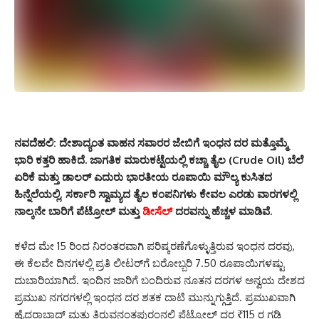
ನವದೆಹಲಿ:
ದೇಶಾದ್ಯಂತ ವಾಹನ ಸವಾರರ ಜೇಬಿಗೆ ಇಂಧನ ದರ ಮತ್ತೊಮ್ಮೆ
ಭಾರಿ ಕತ್ತರಿ ಹಾಕಿದೆ. ಜಾಗತಿಕ ಮಾರುಕಟ್ಟೆಯಲ್ಲಿ ಕಚ್ಚಾ ತೈಲ (Crude Oil) ಬೆಲೆ
ಏರಿಕೆ ಮತ್ತು ಡಾಲರ್ ಎದುರು ಭಾರತೀಯ ರೂಪಾಯಿ ಮೌಲ್ಯ ಕುಸಿತದ
ಹಿನ್ನೆಲೆಯಲ್ಲಿ, ಸರ್ಕಾರಿ ಸ್ವಾಮ್ಯದ ತೈಲ ಕಂಪನಿಗಳು ಕೇವಲ ಎರಡು ವಾರಗಳಲ್ಲಿ
ನಾಲ್ಕನೇ ಬಾರಿಗೆ ಪೆಟ್ರೋಲ್ ಮತ್ತು
ಡೀಸೆಲ್
ದರವನ್ನು ಹೆಚ್ಚಳ ಮಾಡಿವೆ.
ಕಳೆದ ಮೇ 15 ರಿಂದ ನಿರಂತರವಾಗಿ ಪರಿಷ್ಕರಣೆಗೊಳ್ಳುತ್ತಿರುವ ಇಂಧನ ದರವು,
ಈ ಕೆಲವೇ ದಿನಗಳಲ್ಲಿ ಪ್ರತಿ ಲೀಟರ್‌ಗೆ ಬರೋಬ್ಬರಿ 7.50 ರೂಪಾಯಿಗಳಷ್ಟು
ದುಬಾರಿಯಾಗಿದೆ. ಇಂದಿನ ಜಾರಿಗೆ ಬಂದಿರುವ ನೂತನ ದರಗಳ ಅನ್ವಯ ದೇಶದ
ಪ್ರಮುಖ ನಗರಗಳಲ್ಲಿ ಇಂಧನ ದರ ಶತಕ ದಾಟಿ ಮುನ್ನುಗ್ಗುತ್ತಿದೆ. ಪ್ರಮುಖವಾಗಿ
ಹೈದರಾಬಾದ್ ಮತ್ತು ತಿರುವನಂತಪುರಂನಲ್ಲಿ ಪೆಟ್ರೋಲ್ ದರ ₹115 ರ ಗಡಿ