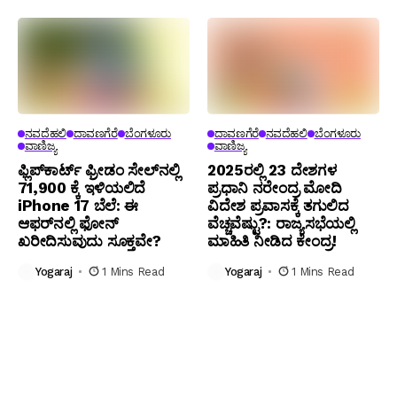
ನವದೆಹಲಿ
ದಾವಣಗೆರೆ
ಬೆಂಗಳೂರು
ದಾವಣಗೆರೆ
ನವದೆಹಲಿ
ಬೆಂಗಳೂರು
ವಾಣಿಜ್ಯ
ವಾಣಿಜ್ಯ
ಫ್ಲಿಪ್‌ಕಾರ್ಟ್ ಫ್ರೀಡಂ ಸೇಲ್‌ನಲ್ಲಿ
2025ರಲ್ಲಿ 23 ದೇಶಗಳ
₹71,900 ಕ್ಕೆ ಇಳಿಯಲಿದೆ
ಪ್ರಧಾನಿ ನರೇಂದ್ರ ಮೋದಿ
iPhone 17 ಬೆಲೆ: ಈ
ವಿದೇಶ ಪ್ರವಾಸಕ್ಕೆ ತಗುಲಿದ
ಆಫರ್‌ನಲ್ಲಿ ಫೋನ್
ವೆಚ್ಚವೆಷ್ಟು?: ರಾಜ್ಯಸಭೆಯಲ್ಲಿ
ಖರೀದಿಸುವುದು ಸೂಕ್ತವೇ?
ಮಾಹಿತಿ ನೀಡಿದ ಕೇಂದ್ರ!
Yogaraj
1 Mins Read
Yogaraj
1 Mins Read