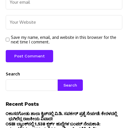
Save my name, email, and website in this browser for the
next time I comment.
Search
Search
Recent Posts
ಕಾಸರಗೋಡು ಶಾಲಾ ಕ್ವಿಜ್‌ನಲ್ಲಿ ವಿ.ಡಿ. ಸವರ್ಕರ್ ಪ್ರಶ್ನೆ ಸೇರ್ಪಡೆ: ಕೇರಳದಲ್ಲಿ
ಭುಗಿಲೆದ್ದ ರಾಜಕೀಯ ವಿವಾದ!
SBI ಬ್ಯಾಂಕ್‌ನಲ್ಲಿ 1,538 ಕ್ಲರ್ಕ್ ಹುದ್ದೆಗಳ ಬಂಪರ್ ನೇಮಕಾತಿ: