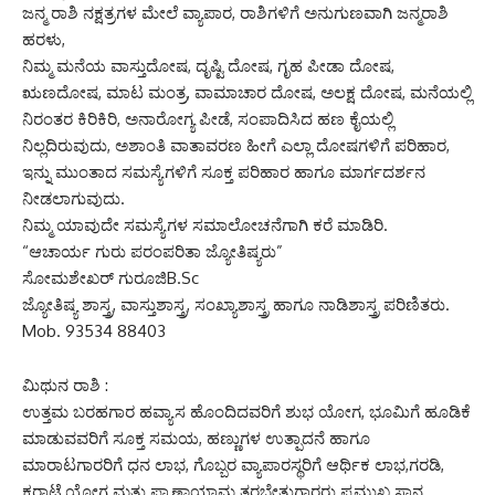
ಜನ್ಮ ರಾಶಿ ನಕ್ಷತ್ರಗಳ ಮೇಲೆ ವ್ಯಾಪಾರ, ರಾಶಿಗಳಿಗೆ ಅನುಗುಣವಾಗಿ ಜನ್ಮರಾಶಿ
ಹರಳು,
ನಿಮ್ಮ ಮನೆಯ ವಾಸ್ತುದೋಷ, ದೃಷ್ಟಿ ದೋಷ, ಗೃಹ ಪೀಡಾ ದೋಷ,
ಋಣದೋಷ, ಮಾಟ ಮಂತ್ರ, ವಾಮಾಚಾರ ದೋಷ, ಅಲಕ್ಷ ದೋಷ, ಮನೆಯಲ್ಲಿ
ನಿರಂತರ ಕಿರಿಕಿರಿ, ಅನಾರೋಗ್ಯ ಪೀಡೆ, ಸಂಪಾದಿಸಿದ ಹಣ ಕೈಯಲ್ಲಿ
ನಿಲ್ಲದಿರುವುದು, ಅಶಾಂತಿ ವಾತಾವರಣ ಹೀಗೆ ಎಲ್ಲಾ ದೋಷಗಳಿಗೆ ಪರಿಹಾರ,
ಇನ್ನು ಮುಂತಾದ ಸಮಸ್ಯೆಗಳಿಗೆ ಸೂಕ್ತ ಪರಿಹಾರ ಹಾಗೂ ಮಾರ್ಗದರ್ಶನ
ನೀಡಲಾಗುವುದು.
ನಿಮ್ಮ ಯಾವುದೇ ಸಮಸ್ಯೆಗಳ ಸಮಾಲೋಚನೆಗಾಗಿ ಕರೆ ಮಾಡಿರಿ.
“ಆಚಾರ್ಯ ಗುರು ಪರಂಪರಿತಾ ಜ್ಯೋತಿಷ್ಯರು”
ಸೋಮಶೇಖರ್ ಗುರೂಜಿB.Sc
ಜ್ಯೋತಿಷ್ಯ ಶಾಸ್ತ್ರ, ವಾಸ್ತುಶಾಸ್ತ್ರ, ಸಂಖ್ಯಾಶಾಸ್ತ್ರ ಹಾಗೂ ನಾಡಿಶಾಸ್ತ್ರ ಪರಿಣಿತರು.
Mob. 93534 88403
ಮಿಥುನ ರಾಶಿ :
ಉತ್ತಮ ಬರಹಗಾರ ಹವ್ಯಾಸ ಹೊಂದಿದವರಿಗೆ ಶುಭ ಯೋಗ, ಭೂಮಿಗೆ ಹೂಡಿಕೆ
ಮಾಡುವವರಿಗೆ ಸೂಕ್ತ ಸಮಯ, ಹಣ್ಣುಗಳ ಉತ್ಪಾದನೆ ಹಾಗೂ
ಮಾರಾಟಗಾರರಿಗೆ ಧನ ಲಾಭ, ಗೊಬ್ಬರ ವ್ಯಾಪಾರಸ್ಥರಿಗೆ ಆರ್ಥಿಕ ಲಾಭ,ಗರಡಿ,
ಕರಾಟೆ,ಯೋಗ ಮತ್ತು ಪ್ರಾಣಾಯಾಮ ತರಬೇತುಗಾರರು ಪ್ರಮುಖ ಸ್ಥಾನ