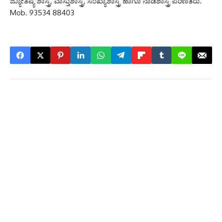
ಜ್ಯೋತಿಷ್ಯ ಶಾಸ್ತ್ರ, ವಾಸ್ತುಶಾಸ್ತ್ರ, ಸಂಖ್ಯಾಶಾಸ್ತ್ರ ಹಾಗೂ ನಾಡಿಶಾಸ್ತ್ರ ಪರಿಣಿತರು.
Mob. 93534 88403