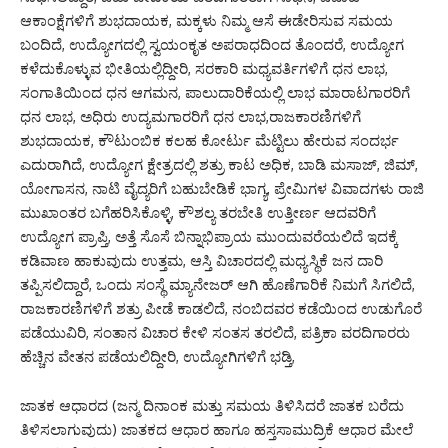
ಆಕಾಂಕ್ಷೆಗಳಿಗೆ ಶುಭದಾಯಕ, ಮಕ್ಕಳು ನಿಮ್ಮ ಆಸೆ ಈಡೇರಿಸುವ ಸಮಯ
ಬಂದಿದೆ, ಉದ್ಯೋಗದಲ್ಲಿ ಸ್ವಯಂಕೃತ ಅಪರಾಧದಿಂದ ತೊಂದರೆ, ಉದ್ಯೋಗ
ಕಳೆದುಕೊಳ್ಳುವ ಭೀತಿಯಲ್ಲಿದ್ದೀರಿ, ಸರಕಾರಿ ಮಧ್ಯವರ್ತಿಗಳಿಗೆ ಧನ ಲಾಭ,
ಸಂಗಾತಿಯಿಂದ ಧನ ಆಗಮನ, ಪಾಲುದಾರಿಕೆಯಲ್ಲಿ ಲಾಭ ಮಾರಾಟಗಾರರಿಗೆ
ಧನ ಲಾಭ, ಅಧಿರು ಉದ್ಯಮಗಾರರಿಗೆ ಧನ ಲಾಭ,ರಾಜಕಾರಣಿಗಳಿಗೆ
ಶುಭದಾಯಕ, ಕೌಟುಂಬಿಕ ಕಲಹ ಕೋರ್ಟು ಮೆಟ್ಟಿಲು ಹೇರುವ ಸಂದರ್ಭ
ಎದುರಾಗಿದೆ, ಉದ್ಯೋಗ ಕ್ಷೇತ್ರದಲ್ಲಿ ಶತ್ರು ಕಾಟ ಅಧಿಕ, ಬಾಡಿ ಮಸಾಜ್, ಜಿಮ್,
ಯೋಗಾಸನ, ನಾಟಿ ವೈದ್ಯರಿಗೆ ಬಹುಬೇಡಿಕೆ ಭಾಗ್ಯ, ಪ್ರೇಮಿಗಳ ವಿವಾದಗಳು ರಾಜಿ
ಮುಖಾಂತರ ಬಗೆಹರಿಸಿಕೊಳ್ಳಿ, ಕೌಶಲ್ಯ ತರಬೇತಿ ಉತ್ತೀರ್ಣ ಆದವರಿಗೆ
ಉದ್ಯೋಗ ಪ್ರಾಪ್ತಿ, ಅತ್ತೆ ಸೊಸೆ ಬಿನ್ನಾಭಿಪ್ರಾಯ ಮುಂದುವರೆಯಲಿದೆ ಇದಕ್ಕೆ
ಕಡಿವಾಣ ಹಾಕುವುದು ಉತ್ತಮ, ಆಸ್ತಿ ವಿಚಾರದಲ್ಲಿ ಮಧ್ಯಸ್ಥಿಕೆ ಜನ ದಾರಿ
ತಪ್ಪಿಸಲಿದ್ದಾರೆ, ಒಂದು ಸಂಸ್ಥೆ ಮ್ಯಾನೇಜರ್ ಆಗಿ ಹೊಣೆಗಾರಿಕೆ ನಿಮಗೆ ಸಿಗಲಿದೆ,
ರಾಜಕಾರಣಿಗಳಿಗೆ ಶತ್ರು ಪೀಡೆ ಕಾಡಲಿದೆ, ನಂಬಿದವರ ಕಡೆಯಿಂದ ಉಡುಗೊರೆ
ಪಡೆಯುವಿರಿ, ಸಂತಾನ ವಿಚಾರ ಕೇಳಿ ಸಂತಸ ತರಲಿದೆ, ಪತ್ರಿಕಾ ವರದಿಗಾರರು
ಹೆಚ್ಚಿನ ವೇತನ ಪಡೆಯಲಿದ್ದೀರಿ, ಉದ್ಯೋಗಿಗಳಿಗೆ ಭಡ್ತಿ,
ಜಾತಕ ಆಧಾರದ (ಜನ್ಮ ದಿನಾಂಕ ಮತ್ತು ಸಮಯ ತಿಳಿಸಿದರೆ ಜಾತಕ ಬರೆದು
ತಿಳಿಸಲಾಗುವುದು) ಜಾತಕದ ಆಧಾರ ಹಾಗೂ ಹಸ್ತಸಾಮುದ್ರಿಕೆ ಆಧಾರ ಮೇಲೆ