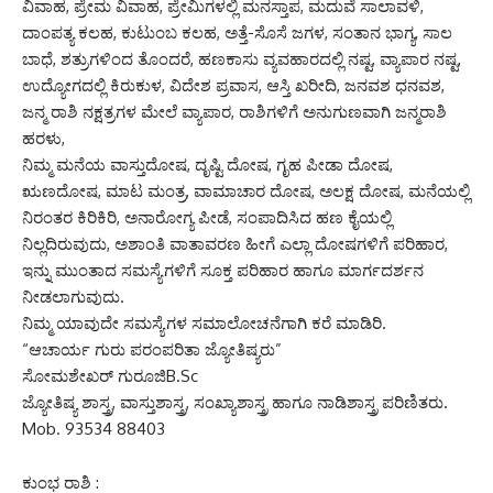
ವಿವಾಹ, ಪ್ರೇಮ ವಿವಾಹ, ಪ್ರೇಮಿಗಳಲ್ಲಿ ಮನಸ್ತಾಪ, ಮದುವೆ ಸಾಲಾವಳಿ,
ದಾಂಪತ್ಯ ಕಲಹ, ಕುಟುಂಬ ಕಲಹ, ಅತ್ತೆ-ಸೊಸೆ ಜಗಳ, ಸಂತಾನ ಭಾಗ್ಯ, ಸಾಲ
ಬಾಧೆ, ಶತ್ರುಗಳಿಂದ ತೊಂದರೆ, ಹಣಕಾಸು ವ್ಯವಹಾರದಲ್ಲಿ ನಷ್ಟ, ವ್ಯಾಪಾರ ನಷ್ಟ,
ಉದ್ಯೋಗದಲ್ಲಿ ಕಿರುಕುಳ, ವಿದೇಶ ಪ್ರವಾಸ, ಆಸ್ತಿ ಖರೀದಿ, ಜನವಶ ಧನವಶ,
ಜನ್ಮ ರಾಶಿ ನಕ್ಷತ್ರಗಳ ಮೇಲೆ ವ್ಯಾಪಾರ, ರಾಶಿಗಳಿಗೆ ಅನುಗುಣವಾಗಿ ಜನ್ಮರಾಶಿ
ಹರಳು,
ನಿಮ್ಮ ಮನೆಯ ವಾಸ್ತುದೋಷ, ದೃಷ್ಟಿ ದೋಷ, ಗೃಹ ಪೀಡಾ ದೋಷ,
ಋಣದೋಷ, ಮಾಟ ಮಂತ್ರ, ವಾಮಾಚಾರ ದೋಷ, ಅಲಕ್ಷ ದೋಷ, ಮನೆಯಲ್ಲಿ
ನಿರಂತರ ಕಿರಿಕಿರಿ, ಅನಾರೋಗ್ಯ ಪೀಡೆ, ಸಂಪಾದಿಸಿದ ಹಣ ಕೈಯಲ್ಲಿ
ನಿಲ್ಲದಿರುವುದು, ಅಶಾಂತಿ ವಾತಾವರಣ ಹೀಗೆ ಎಲ್ಲಾ ದೋಷಗಳಿಗೆ ಪರಿಹಾರ,
ಇನ್ನು ಮುಂತಾದ ಸಮಸ್ಯೆಗಳಿಗೆ ಸೂಕ್ತ ಪರಿಹಾರ ಹಾಗೂ ಮಾರ್ಗದರ್ಶನ
ನೀಡಲಾಗುವುದು.
ನಿಮ್ಮ ಯಾವುದೇ ಸಮಸ್ಯೆಗಳ ಸಮಾಲೋಚನೆಗಾಗಿ ಕರೆ ಮಾಡಿರಿ.
“ಆಚಾರ್ಯ ಗುರು ಪರಂಪರಿತಾ ಜ್ಯೋತಿಷ್ಯರು”
ಸೋಮಶೇಖರ್ ಗುರೂಜಿB.Sc
ಜ್ಯೋತಿಷ್ಯ ಶಾಸ್ತ್ರ, ವಾಸ್ತುಶಾಸ್ತ್ರ, ಸಂಖ್ಯಾಶಾಸ್ತ್ರ ಹಾಗೂ ನಾಡಿಶಾಸ್ತ್ರ ಪರಿಣಿತರು.
Mob. 93534 88403
ಕುಂಭ ರಾಶಿ :