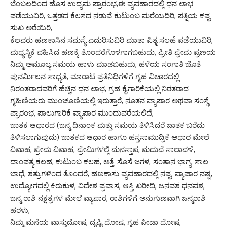
ಬೆಂಬಲದಿಂದ ಹೊಸ ಉದ್ಯಮ ಪ್ರಾರಂಭ,ಈ ವ್ಯವಹಾರದಲ್ಲಿ ಧನ ಲಾಭ
ಪಡೆಯುವಿರಿ, ಒತ್ತಡದ ಕೆಲಸದ ನಡುವೆ ಕುಟುಂಬ ಮರೆಯದಿರಿ, ಪತ್ನಿಯ ಕಷ್ಟ
ಸುಖ ಅರೆಯಿರಿ,
ಕೆಲವರು ಹಣಕಾಸಿನ ಸಮಸ್ಯೆ ಎದುರಿಸುವಿರಿ ಮಾತಾ ಪಿತೃ ಸಲಹೆ ಪಡೆಯುವಿರಿ,
ಮಧ್ಯಸ್ಥಿಕೆ ವಹಿಸಿದ ಹಣಕ್ಕೆ ತೊಂದರೆಗೊಳಗಾಗಬಹುದು, ಪ್ರೀತಿ ಪ್ರೇಮ ಪ್ರಣಯ
ನಿಮ್ಮ ಅಮೂಲ್ಯ ಸಮಯ ಹಾಳು ಮಾಡಬಹುದು, ಹಳೆಯ ಸಂಗಾತಿ ಜೊತೆ
ಪುನರ್ಮಿಲನ ಸಾಧ್ಯತೆ, ಮಾರಾಟ ಪ್ರತಿನಿಧಿಗಳಿಗೆ ಗೃಹ ವಿಚಾರದಲ್ಲಿ
ನಿರಂತರಾದವರಿಗೆ ಹೆಚ್ಚಿನ ಧನ ಲಾಭ, ಗ್ರಹ ಕೈಗಾರಿಕೆಯಲ್ಲಿ ನಿರತರಾದ
ಗೃಹಿಣಿಯರು ಮುಂಚೂಣಿಯಲ್ಲಿ ಇರುತ್ತಾರೆ, ನೂತನ ವ್ಯಾಪಾರ ಅಥವಾ ಸಂಸ್ಥೆ
ಪ್ರಾರಂಭ, ಪಾಲುಗಾರಿಕೆ ವ್ಯಾಪಾರ ಮುಂದುವರೆಯಲಿದೆ,
ಜಾತಕ ಆಧಾರದ (ಜನ್ಮ ದಿನಾಂಕ ಮತ್ತು ಸಮಯ ತಿಳಿಸಿದರೆ ಜಾತಕ ಬರೆದು
ತಿಳಿಸಲಾಗುವುದು) ಜಾತಕದ ಆಧಾರ ಹಾಗೂ ಹಸ್ತಸಾಮುದ್ರಿಕೆ ಆಧಾರ ಮೇಲೆ
ವಿವಾಹ, ಪ್ರೇಮ ವಿವಾಹ, ಪ್ರೇಮಿಗಳಲ್ಲಿ ಮನಸ್ತಾಪ, ಮದುವೆ ಸಾಲಾವಳಿ,
ದಾಂಪತ್ಯ ಕಲಹ, ಕುಟುಂಬ ಕಲಹ, ಅತ್ತೆ-ಸೊಸೆ ಜಗಳ, ಸಂತಾನ ಭಾಗ್ಯ, ಸಾಲ
ಬಾಧೆ, ಶತ್ರುಗಳಿಂದ ತೊಂದರೆ, ಹಣಕಾಸು ವ್ಯವಹಾರದಲ್ಲಿ ನಷ್ಟ, ವ್ಯಾಪಾರ ನಷ್ಟ,
ಉದ್ಯೋಗದಲ್ಲಿ ಕಿರುಕುಳ, ವಿದೇಶ ಪ್ರವಾಸ, ಆಸ್ತಿ ಖರೀದಿ, ಜನವಶ ಧನವಶ,
ಜನ್ಮ ರಾಶಿ ನಕ್ಷತ್ರಗಳ ಮೇಲೆ ವ್ಯಾಪಾರ, ರಾಶಿಗಳಿಗೆ ಅನುಗುಣವಾಗಿ ಜನ್ಮರಾಶಿ
ಹರಳು,
ನಿಮ್ಮ ಮನೆಯ ವಾಸ್ತುದೋಷ, ದೃಷ್ಟಿ ದೋಷ, ಗೃಹ ಪೀಡಾ ದೋಷ,