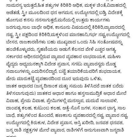
ಸಾಮರಸ್ಯ ಇರುತ್ತದೆ,ಹಿತ ಶತ್ರುಗಳ ಕಿರಿಕಿರಿ ಅಧಿಕ, ಮಕ್ಕಳ ಚಿಂತೆ,ವಿವಾಹದಲ್ಲಿ
ಅಡೆತಡೆ, ಸ್ತ್ರೀ ಮೂಲದಿಂದ ಧನ ಆಗಮನ, ಉದ್ಯೋಗದಲ್ಲಿ ಬಡ್ತಿ, ವಿದೇಶಕ್ಕೆ
ಹೋಗುವ ಕನಸು ನನಸಾಗುತ್ತದೆ,ಮನೆಯಲ್ಲಿ ಉತ್ತಮ ಕಾರ್ಯಗಳು
ಜರಗುವು,ಸಾಲ ಬಾಧೇ ಅಧಿಕ, ಕಾನೂನು ವಿಷಯದಲ್ಲಿ ಕಿರಿಕಿರಿ,ವ್ಯಾಪಾರದಲ್ಲಿ
ನಷ್ಟ, ಸ್ತ್ರೀ ಪಕ್ಷದಿಂದ ಕಿರಿಕಿರಿ,ಮಕ್ಕಳಿಂದ ಮಾನಹಾನಿ,ಗರ್ಭ ನಷ್ಟ,ಉದ್ಯೋಗದಲ್ಲಿ
ಬೇಸರ, ರಾಜಕಾರಣಿಗಳು ಬಹು ಮುಖ್ಯವಾದ ಒಂದು ಸಿಹಿ ಸಂತೋಷವನ್ನು
ಹಂಚಿಕೊಳ್ಳುವರು, ಗೃಹಣಿಯರು ಅಡುಗೆ ಕೆಲಸದ ವೇಳೆ ಎಚ್ಚರ ಅಗತ್ಯ,
ಸರ್ಕಾರದ ಅಧೀನದಲ್ಲಿರುವ ವ್ಯಾಪಾರ ವ್ಯವಹಾರ ಲಾಭದಾಯಕ, ಮಹಿಳಾ
ವೈದ್ಯರು ಅಧ್ಯಯನಕ್ಕಾಗಿ ವಿದೇಶ ಪ್ರವಾಸ, ಸಗಟು ವ್ಯಾಪಾರಸ್ಥರು ದೊಡ್ಡ
ಸವಾಲುಗಳನ್ನು ಎದುರಿಸಲಿದ್ದಾರೆ, ಬಟ್ಟೆ ತಯಾರಿಕೆಯವರಿಗೆ ಶುಭದಾಯಕ,
ಷೇರು ಮಾರುಕಟ್ಟೆ ವ್ಯವಹಾರದಿಂದ ದೂರ ಇರುವುದು ಒಳಿತು,
ಜಾತಕ ಆಧಾರದ (ಜನ್ಮ ದಿನಾಂಕ ಮತ್ತು ಸಮಯ ತಿಳಿಸಿದರೆ ಜಾತಕ ಬರೆದು
ತಿಳಿಸಲಾಗುವುದು) ಜಾತಕದ ಆಧಾರ ಹಾಗೂ ಹಸ್ತಸಾಮುದ್ರಿಕೆ ಆಧಾರ ಮೇಲೆ
ವಿವಾಹ, ಪ್ರೇಮ ವಿವಾಹ, ಪ್ರೇಮಿಗಳಲ್ಲಿ ಮನಸ್ತಾಪ, ಮದುವೆ ಸಾಲಾವಳಿ,
ದಾಂಪತ್ಯ ಕಲಹ, ಕುಟುಂಬ ಕಲಹ, ಅತ್ತೆ-ಸೊಸೆ ಜಗಳ, ಸಂತಾನ ಭಾಗ್ಯ, ಸಾಲ
ಬಾಧೆ, ಶತ್ರುಗಳಿಂದ ತೊಂದರೆ, ಹಣಕಾಸು ವ್ಯವಹಾರದಲ್ಲಿ ನಷ್ಟ, ವ್ಯಾಪಾರ ನಷ್ಟ,
ಉದ್ಯೋಗದಲ್ಲಿ ಕಿರುಕುಳ, ವಿದೇಶ ಪ್ರವಾಸ, ಆಸ್ತಿ ಖರೀದಿ, ಜನವಶ ಧನವಶ,
ಜನ್ಮ ರಾಶಿ ನಕ್ಷತ್ರಗಳ ಮೇಲೆ ವ್ಯಾಪಾರ, ರಾಶಿಗಳಿಗೆ ಅನುಗುಣವಾಗಿ ಜನ್ಮರಾಶಿ