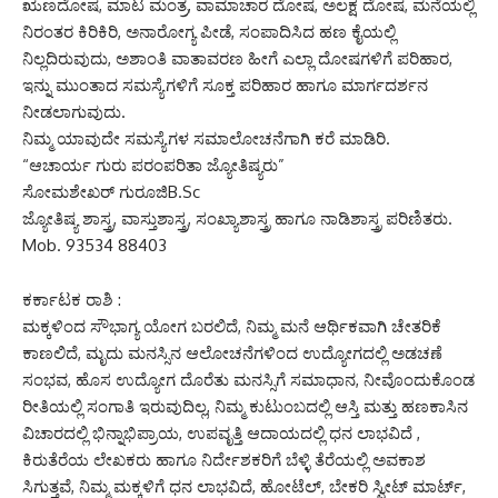
ಋಣದೋಷ, ಮಾಟ ಮಂತ್ರ, ವಾಮಾಚಾರ ದೋಷ, ಅಲಕ್ಷ ದೋಷ, ಮನೆಯಲ್ಲಿ
ನಿರಂತರ ಕಿರಿಕಿರಿ, ಅನಾರೋಗ್ಯ ಪೀಡೆ, ಸಂಪಾದಿಸಿದ ಹಣ ಕೈಯಲ್ಲಿ
ನಿಲ್ಲದಿರುವುದು, ಅಶಾಂತಿ ವಾತಾವರಣ ಹೀಗೆ ಎಲ್ಲಾ ದೋಷಗಳಿಗೆ ಪರಿಹಾರ,
ಇನ್ನು ಮುಂತಾದ ಸಮಸ್ಯೆಗಳಿಗೆ ಸೂಕ್ತ ಪರಿಹಾರ ಹಾಗೂ ಮಾರ್ಗದರ್ಶನ
ನೀಡಲಾಗುವುದು.
ನಿಮ್ಮ ಯಾವುದೇ ಸಮಸ್ಯೆಗಳ ಸಮಾಲೋಚನೆಗಾಗಿ ಕರೆ ಮಾಡಿರಿ.
“ಆಚಾರ್ಯ ಗುರು ಪರಂಪರಿತಾ ಜ್ಯೋತಿಷ್ಯರು”
ಸೋಮಶೇಖರ್ ಗುರೂಜಿB.Sc
ಜ್ಯೋತಿಷ್ಯ ಶಾಸ್ತ್ರ, ವಾಸ್ತುಶಾಸ್ತ್ರ, ಸಂಖ್ಯಾಶಾಸ್ತ್ರ ಹಾಗೂ ನಾಡಿಶಾಸ್ತ್ರ ಪರಿಣಿತರು.
Mob. 93534 88403
ಕರ್ಕಾಟಕ ರಾಶಿ :
ಮಕ್ಕಳಿಂದ ಸೌಭಾಗ್ಯ ಯೋಗ ಬರಲಿದೆ, ನಿಮ್ಮ ಮನೆ ಆರ್ಥಿಕವಾಗಿ ಚೇತರಿಕೆ
ಕಾಣಲಿದೆ, ಮೃದು ಮನಸ್ಸಿನ ಆಲೋಚನೆಗಳಿಂದ ಉದ್ಯೋಗದಲ್ಲಿ ಅಡಚಣೆ
ಸಂಭವ, ಹೊಸ ಉದ್ಯೋಗ ದೊರೆತು ಮನಸ್ಸಿಗೆ ಸಮಾಧಾನ, ನೀವೊಂದುಕೊಂಡ
ರೀತಿಯಲ್ಲಿ ಸಂಗಾತಿ ಇರುವುದಿಲ್ಲ, ನಿಮ್ಮ ಕುಟುಂಬದಲ್ಲಿ ಆಸ್ತಿ ಮತ್ತು ಹಣಕಾಸಿನ
ವಿಚಾರದಲ್ಲಿ ಭಿನ್ನಾಭಿಪ್ರಾಯ, ಉಪವೃತ್ತಿ ಆದಾಯದಲ್ಲಿ ಧನ ಲಾಭವಿದೆ ,
ಕಿರುತೆರೆಯ ಲೇಖಕರು ಹಾಗೂ ನಿರ್ದೇಶಕರಿಗೆ ಬೆಳ್ಳಿ ತೆರೆಯಲ್ಲಿ ಅವಕಾಶ
ಸಿಗುತ್ತವೆ, ನಿಮ್ಮ ಮಕ್ಕಳಿಗೆ ಧನ ಲಾಭವಿದೆ, ಹೋಟೆಲ್, ಬೇಕರಿ ಸ್ವೀಟ್ ಮಾರ್ಟ್,