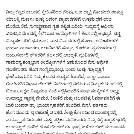
ನಿಮ್ಮ ಕಷ್ಟದ ಕಾಲದಲ್ಲಿ ಸ್ನೇಹಿತರಿಂದ ನೆರವು, ಒಣ ದ್ರಾಕ್ಷಿ ಗೋಡಂಬಿ ಉತ್ತುತ್ತೆ
ಯಾಲಕ್ಕಿ ಮೆಣಸು ಮತ್ತು ಲವಂಗ ವ್ಯಾಪಾರಗಳಿಗೆ ಉತ್ತಮ ಧನ ಲಾಭ
ದೊರೆಯಲಿದೆ, ಸುಸಜ್ಜಿತವಾದ ಗೃಹ ಕಟ್ಟಡ ಖರೀದಿ, ಸುವ್ಯವಸ್ಥೆ ಆಫೀಸು
ಖರೀದಿ,ವಿದೇಶದಲ್ಲಿ ನೆಲೆಸಿರುವ ಉದ್ಯೋಗಿಗಳಿಗೆ ಕೆಲಸದಲ್ಲಿ ಆಭದ್ರತೆ, ವಸ್ತ್ರ
ವಿನ್ಯಾಸಕಾರರಿಗೆ ಧನ ಲಾಭ, ವಾದ ವಿವಾದಗಳಲ್ಲಿ ಸೋಲು, ಅಧಿಕಾರಿಗಳಿಗೆ
ಭಯದ ವಾತಾವರಣ, ಕಲಾವಿದರಿಗೆ ಸನ್ಮಾನ, ಕೋರ್ಟು ವ್ಯವಹಾರಗಳಲ್ಲಿ
ಜಯ,ಸರ್ಕಾರಿ ನೌಕರರಿಗೆ ಕೆಲಸದಲ್ಲಿ ಅಭದ್ರತೆ, ಪ್ರೇಮಿಗಳಲ್ಲಿ
ಸಾಮರಸ್ಯ,ತಂತ್ರಜ್ಞಾನ ಉದ್ಯೋಗಿಗಳಿಗೆ ಅನುಕೂಲದ ದಿನ, ಆರ್ಥಿಕ
ಸಲಹೆಗಾರರು ಹೊಸ ಸಂಸ್ಥೆ ಪ್ರಾರಂಭ, ಇಂದು ನೀವು ಗಣ್ಯ ವ್ಯಕ್ತಿಗೆ
ಭೇಟಿಯಾಗುವಿರಿ ನಿಮ್ಮ ಕೆಲಸದ ಸಂಸ್ಥೆ ಬಗೆಯಲಿದೆ, ಪಾರ್ಶ್ವ ವಾಯು
ರೋಗಿಗಳಿಗೆ ನಿಧಾನ ಚೇತರಿಕೆ, ವಿದೇಶದಲ್ಲಿ ನೆಲೆಸಿರುವ ನಿಮ್ಮ ಕುಟುಂಬದಲ್ಲಿ
ಬಿರುಕು, ಪಕ್ಷದ ನಿಷ್ಠಾವಂತ ಸೇವೆ ಸಲ್ಲಿಸಿದವರಿಗೆ ಸಂಘ ಸಂಸ್ಥೆಗಳಿಗೆ ಅಧ್ಯಕ್ಷ
ಉಪಾಧ್ಯಕ್ಷ ಸ್ಥಾನಕ್ಕೆ ನೇಮಕ, ಕಿರುತೆರೆ ಮತ್ತು ಚಲನಚಿತ್ರ ನಿರ್ಮಾಪಕರಿಗೆ ಈ
ಬಾರಿ ಬಂಪರ್ ಡ್ರಾ, ಛಾಯಾಗ್ರಹಕರಿಗೆ ಶುಭದಿನ, ದಿನಸಿ ವರ್ತಕರು
ಹೊಸದೊಂದು ವ್ಯವಹಾರಕ್ಕೆ ಚಿಂತನೆ, ಶೀಘ್ರ ಕೋಪದಿಂದ ದಾಂಪತ್ಯದಲ್ಲಿ
ಮನಸ್ಸ್ತಾಪ, ನಿರೂಪಣೆ ಮತ್ತು ಪತ್ರಿಕಾ ವರದಿಗಾರರು ನಿಮ್ಮ ಬಗ್ಗೆ ಜಾಗ್ರತೆ ಇರಲಿ,
ಕಾಂಟ್ರಾಕ್ಟರ್ ನವರಿಗೆ ಹೊಸ ಟೆಂಡರ್ ಗಳ ಭಾಗ್ಯ, ಹಳೆಯ ಬಿಲ್ ಮರುಪಾವತಿ
ವಿಳಂಬ, ಪ್ರತಿಷ್ಠಿತ ಕಂಪನಿಯಲ್ಲಿ ಕೆಲಸ ನಿರ್ವಹಿಸುವರು ಅಲ್ಲಿಯೇ