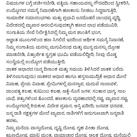
ವಿಷಯಗಳ ಬಗ್ಗೆ ಚರ್ಚಿಸಬೇಡಿ, ಪತ್ನಿಯ ಸಹಾಯವನ್ನು ಗೌರವದಿಂದ ಸ್ವೀಕರಿಸಿ,
ಉದ್ಯೋಗದ ಸಮಸ್ಯೆ ನಿವಾರಣೆಗಾಗಿ ಹಣಕಾಸು ನೀಡಲು ಸಿದ್ದರಾಗುತ್ತಿರಿ,
ಸಾಮಾಜಿಕ ಸಮಾರಂಭಗಳು ಮತ್ತು ಪ್ರಭಾವಿ ಜನರೊಡನೆ ಬಾಂಧವ್ಯ ವೃದ್ಧಿ,
ವಿದೇಶದಲ್ಲಿ ವ್ಯಾಪಾರ ಆರಂಭಿಸುವುದಕ್ಕಾಗಿ ಹಣದ ಲಾಭ ಪಡೆಯುವಿರಿ,
ಸಂಗಾತಿಯ ಸೇವೆ ನಿರ್ಲಿಕ್ಷಿಸಿದಲ್ಲಿ ನಿಮ್ಮ ಮನ ಶಾಂತಿಗೆ ಭಂಗ,
ಅಜ್ಞಾತ ಮೂಲಗಳಿಂದ ಹಣ ಸಿಗಲಿದೆ ಇದರಿಂದ ಆರ್ಥಿಕ ಸಮಸ್ಯೆ ನಿವಾರಣೆ,
ನಿಮ್ಮ ಸಂಗಾತಿಯ ಮನಸ್ಸು ಮಗುವಿನಂಥ ಮತ್ತು ಮುಗ್ಧ ಮನಸ್ಸು ದ್ರೋಹ
ಮಾಡಬೇಡಿ, ಪಿತ್ರಾರ್ಜಿತ ಸ್ವಗ್ರಹ ಭೂಮಿ ಪಡೆಯಲಿದ್ದೀರಿ, ನೀವು ದೊಡ್ಡ
ಸಂಸ್ಥೆಯಲ್ಲಿ ಉದ್ಯೋಗ ಪಡೆಯುತ್ತೀರಿ,
ಜಾತಕ ಆಧಾರದ (ಜನ್ಮ ದಿನಾಂಕ ಮತ್ತು ಸಮಯ ತಿಳಿಸಿದರೆ ಜಾತಕ ಬರೆದು
ತಿಳಿಸಲಾಗುವುದು) ಜಾತಕದ ಆಧಾರ ಹಾಗೂ ಹಸ್ತಸಾಮುದ್ರಿಕೆ ಆಧಾರ ಮೇಲೆ
ವಿವಾಹ, ಪ್ರೇಮ ವಿವಾಹ, ಪ್ರೇಮಿಗಳಲ್ಲಿ ಮನಸ್ತಾಪ, ಮದುವೆ ಸಾಲಾವಳಿ,
ದಾಂಪತ್ಯ ಕಲಹ, ಕುಟುಂಬ ಕಲಹ, ಅತ್ತೆ-ಸೊಸೆ ಜಗಳ, ಸಂತಾನ ಭಾಗ್ಯ, ಸಾಲ
ಬಾಧೆ, ಶತ್ರುಗಳಿಂದ ತೊಂದರೆ, ಹಣಕಾಸು ವ್ಯವಹಾರದಲ್ಲಿ ನಷ್ಟ, ವ್ಯಾಪಾರ ನಷ್ಟ,
ಉದ್ಯೋಗದಲ್ಲಿ ಕಿರುಕುಳ, ವಿದೇಶ ಪ್ರವಾಸ, ಆಸ್ತಿ ಖರೀದಿ, ಜನವಶ ಧನವಶ,
ಜನ್ಮ ರಾಶಿ ನಕ್ಷತ್ರಗಳ ಮೇಲೆ ವ್ಯಾಪಾರ, ರಾಶಿಗಳಿಗೆ ಅನುಗುಣವಾಗಿ ಜನ್ಮರಾಶಿ
ಹರಳು,
ನಿಮ್ಮ ಮನೆಯ ವಾಸ್ತುದೋಷ, ದೃಷ್ಟಿ ದೋಷ, ಗೃಹ ಪೀಡಾ ದೋಷ,
ಋಣದೋಷ, ಮಾಟ ಮಂತ್ರ, ವಾಮಾಚಾರ ದೋಷ, ಅಲಕ್ಷ ದೋಷ, ಮನೆಯಲ್ಲಿ