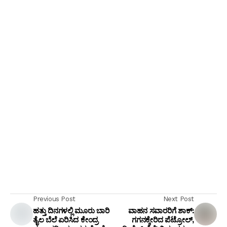
Previous Post
Next Post
ಹತ್ತು ದಿನಗಳಲ್ಲಿ ಮೂರು ಬಾರಿ
ವಾಹನ ಸವಾರರಿಗೆ ಶಾಕ್:
ತೈಲ ಬೆಲೆ ಏರಿಸಿದ ಕೇಂದ್ರ
ಗಗನಕ್ಕೇರಿದ ಪೆಟ್ರೋಲ್,