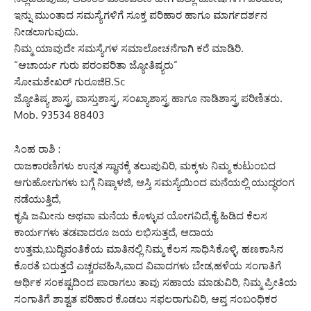
ಇನ್ನು ಮುಂತಾದ ಸಮಸ್ಯೆಗಳಿಗೆ ಸೂಕ್ತ ಪರಿಹಾರ ಹಾಗೂ ಮಾರ್ಗದರ್ಶನ
ನೀಡಲಾಗುವುದು.
ನಿಮ್ಮ ಯಾವುದೇ ಸಮಸ್ಯೆಗಳ ಸಮಾಲೋಚನೆಗಾಗಿ ಕರೆ ಮಾಡಿರಿ.
“ಆಚಾರ್ಯ ಗುರು ಪರಂಪರಿತಾ ಜ್ಯೋತಿಷ್ಯರು”
ಸೋಮಶೇಖರ್ ಗುರೂಜಿB.Sc
ಜ್ಯೋತಿಷ್ಯ ಶಾಸ್ತ್ರ, ವಾಸ್ತುಶಾಸ್ತ್ರ, ಸಂಖ್ಯಾಶಾಸ್ತ್ರ ಹಾಗೂ ನಾಡಿಶಾಸ್ತ್ರ ಪರಿಣಿತರು.
Mob. 93534 88403
ಸಿಂಹ ರಾಶಿ :
ರಾಜಕಾರಣಿಗಳು ಉನ್ನತ ಸ್ಥಾನಕ್ಕೆ ತಲುಪುವಿರಿ, ಮಕ್ಕಳು ನಿಮ್ಮ ಕುಟುಂಬದ
ಆಗುಹೋಗುಗಳು ಬಗ್ಗೆ ನಿಷ್ಕಾಳಜಿ, ಆಸ್ತಿ ಸಮಸ್ಯೆಯಿಂದ ಮನೆಯಲ್ಲಿ ಯುದ್ಧರಂಗ
ನಡೆಯುತ್ತಿದೆ,
ಕೃಷಿ ಜಮೀನು ಅಥವಾ ಮನೆಯ ಕೊಳ್ಳುವ ಯೋಗವಿದೆ,ಕೈ ಹಿಡಿದ ಕೆಲಸ
ಕಾರ್ಯಗಳು ತಡವಾದರೂ ಜಯ ಲಭಿಸುತ್ತದೆ, ಆದಾಯ
ಉತ್ತಮ,ಬುದ್ಧಿವಂತಿಕೆಯ ಮಾತಿನಲ್ಲಿ ನಿಮ್ಮ ಕೆಲಸ ಸಾಧಿಸಿಕೊಳ್ಳಿ, ಹಣಕಾಸಿನ
ಕೊರತೆ ಬರುತ್ತದೆ ಎಚ್ಚರವಹಿಸಿ,ವಾದ ವಿವಾದಗಳು ಬೇಡ,ಹಳೆಯ ಸಂಗಾತಿಗೆ
ಆರ್ಥಿಕ ಸಂಕಷ್ಟದಿಂದ ಪಾರಾಗಲು ತಾವು ಸಹಾಯ ಮಾಡುವಿರಿ, ನಿಮ್ಮ ಪ್ರೀತಿಯ
ಸಂಗಾತಿಗೆ ಶಾಶ್ವತ ಪರಿಹಾರ ಕೊಡಲು ಸಫಲರಾಗುವಿರಿ, ಆಪ್ತ ಸಂಬಂಧಿಕರ