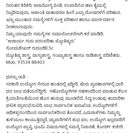
ನಿರಂತರ ಕಿರಿಕಿರಿ, ಅನಾರೋಗ್ಯ ಪೀಡೆ, ಸಂಪಾದಿಸಿದ ಹಣ ಕೈಯಲ್ಲಿ
ನಿಲ್ಲದಿರುವುದು, ಅಶಾಂತಿ ವಾತಾವರಣ ಹೀಗೆ ಎಲ್ಲಾ ದೋಷಗಳಿಗೆ ಪರಿಹಾರ,
ಇನ್ನು ಮುಂತಾದ ಸಮಸ್ಯೆಗಳಿಗೆ ಸೂಕ್ತ ಪರಿಹಾರ ಹಾಗೂ ಮಾರ್ಗದರ್ಶನ
ನೀಡಲಾಗುವುದು.
ನಿಮ್ಮ ಯಾವುದೇ ಸಮಸ್ಯೆಗಳ ಸಮಾಲೋಚನೆಗಾಗಿ ಕರೆ ಮಾಡಿರಿ.
“ಆಚಾರ್ಯ ಗುರು ಪರಂಪರಿತಾ ಜ್ಯೋತಿಷ್ಯರು”
ಸೋಮಶೇಖರ್ ಗುರೂಜಿB.Sc
ಜ್ಯೋತಿಷ್ಯ ಶಾಸ್ತ್ರ, ವಾಸ್ತುಶಾಸ್ತ್ರ, ಸಂಖ್ಯಾಶಾಸ್ತ್ರ ಹಾಗೂ ನಾಡಿಶಾಸ್ತ್ರ ಪರಿಣಿತರು.
Mob. 93534 88403
ಧನಸ್ಸು ರಾಶಿ :
ಸರಕಾರಿ ಉದ್ಯೋಗ ಸೇರುವ ಹಂತದಲ್ಲಿ ಇದ್ದೀರಿ, ಷೇರು ವ್ಯವಹಾರಗಳಲ್ಲಿ ಭಾರಿ
ಧನ ಲಾಭ ಪಡೆಯಲಿದ್ದೀರಿ, ಸಹೋದ್ಯೋಗಿಗಳ ಸಹಕಾರದಿಂದ ಮಾಡುವ ಕೆಲಸ
ಕ್ರಿಯಾಶೀಲತೆಯಿಂದ ಹೊಸ ಹುರುಪು ಮೂಡಲಿದೆ, ಸಿದ್ಧ ಉಡುಪು ತಯಾರಿಕಾ
ಘಟಕ ಪ್ರಾರಂಭಿಸುವಿರಿ, ಲಾಭ ಸಾರ್ವಜನಿಕ ಇಲಾಖೆಯ ಉದ್ಯೋಗಿಗಳಿಗೆ
ಅಧಿಕಪ್ರಸಂಗದಿಂದ ಸಾರ್ವಜನಿಕರಿಂದ ತೊಂದರೆ, ಎದುರಾಳಿಗಳು ನಿಮ್ಮನ್ನು
ತುಳಿಯಲು ಕಾಯುತ್ತಿದ್ದಾರೆ, ವ್ಯಾಪಾರಿಗಳಿಗೆ ಶುಭ ಫಲ, ಉದ್ಯೋಗ ಇಲ್ಲದವರಿಗೆ
ಉದ್ಯೋಗ ಪ್ರಾಪ್ತಿ, ಭೂಮಿ ವಿಷಯಗಳಲ್ಲಿ ಸಮಸ್ಯೆ ನಿವಾರಣೆ, ಕೋರ್ಟ್ ಕಚೇರಿ