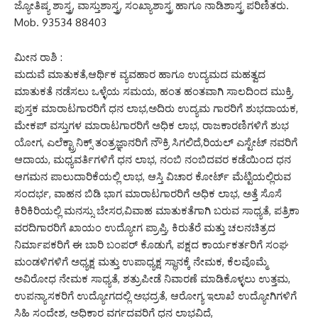
ಜ್ಯೋತಿಷ್ಯ ಶಾಸ್ತ್ರ, ವಾಸ್ತುಶಾಸ್ತ್ರ, ಸಂಖ್ಯಾಶಾಸ್ತ್ರ ಹಾಗೂ ನಾಡಿಶಾಸ್ತ್ರ ಪರಿಣಿತರು.
Mob. 93534 88403
ಮೀನ ರಾಶಿ :
ಮದುವೆ ಮಾತುಕತೆ,ಆರ್ಥಿಕ ವ್ಯವಹಾರ ಹಾಗೂ ಉದ್ಯಮದ ಮಹತ್ವದ
ಮಾತುಕತೆ ನಡೆಸಲು ಒಳ್ಳೆಯ ಸಮಯ, ಹಂತ ಹಂತವಾಗಿ ಸಾಲದಿಂದ ಮುಕ್ತಿ,
ಪುಸ್ತಕ ಮಾರಾಟಗಾರರಿಗೆ ಧನ ಲಾಭ,ಅದಿರು ಉದ್ಯಮ ಗಾರರಿಗೆ ಶುಭದಾಯಕ,
ಮೇಕಪ್ ವಸ್ತುಗಳ ಮಾರಾಟಗಾರರಿಗೆ ಅಧಿಕ ಲಾಭ, ರಾಜಕಾರಣಿಗಳಿಗೆ ಶುಭ
ಯೋಗ, ಎಲೆಕ್ಟ್ರಾನಿಕ್ಸ್ ತಂತ್ರಜ್ಞಾನರಿಗೆ ನೌಕ್ರಿ ಸಿಗಲಿದೆ,ರಿಯಲ್ ಎಸ್ಟೇಟ್ ನವರಿಗೆ
ಆದಾಯ, ಮಧ್ಯವರ್ತಿಗಳಿಗೆ ಧನ ಲಾಭ, ನಂಬಿ ನಂಬಿದವರ ಕಡೆಯಿಂದ ಧನ
ಆಗಮನ ಪಾಲುದಾರಿಕೆಯಲ್ಲಿ ಲಾಭ, ಆಸ್ತಿ ವಿಚಾರ ಕೋರ್ಟ್ ಮೆಟ್ಟಿಯಲ್ಲಿರುವ
ಸಂದರ್ಭ, ವಾಹನ ಬಿಡಿ ಭಾಗ ಮಾರಾಟಗಾರರಿಗೆ ಅಧಿಕ ಲಾಭ, ಅತ್ತೆ ಸೊಸೆ
ಕಿರಿಕಿರಿಯಲ್ಲಿ ಮನಸ್ಸು ಬೇಸರ,ವಿವಾಹ ಮಾತುಕತೆಗಾಗಿ ಬರುವ ಸಾಧ್ಯತೆ, ಪತ್ರಿಕಾ
ವರದಿಗಾರರಿಗೆ ಖಾಯಂ ಉದ್ಯೋಗ ಪ್ರಾಪ್ತಿ, ಕಿರುತೆರೆ ಮತ್ತು ಚಲನಚಿತ್ರದ
ನಿರ್ಮಾಪಕರಿಗೆ ಈ ಬಾರಿ ಬಂಪರ್ ಕೊಡುಗೆ, ಪಕ್ಷದ ಕಾರ್ಯಕರ್ತರಿಗೆ ಸಂಘ
ಮಂಡಳಿಗಳಿಗೆ ಅಧ್ಯಕ್ಷ ಮತ್ತು ಉಪಾಧ್ಯಕ್ಷ ಸ್ಥಾನಕ್ಕೆ ನೇಮಕ, ಕೆಲವೊಮ್ಮೆ
ಅವಿರೋಧ ನೇಮಕ ಸಾಧ್ಯತೆ, ಶತ್ರುಪೀಡೆ ನಿವಾರಣೆ ಮಾಡಿಕೊಳ್ಳಲು ಉತ್ತಮ,
ಉಪನ್ಯಾಸಕರಿಗೆ ಉದ್ಯೋಗದಲ್ಲಿ ಅಭದ್ರತೆ, ಆರೋಗ್ಯ ಇಲಾಖೆ ಉದ್ಯೋಗಿಗಳಿಗೆ
ಸಿಹಿ ಸಂದೇಶ, ಅಧಿಕಾರ ವರ್ಗದವರಿಗೆ ಧನ ಲಾಭವಿದೆ,