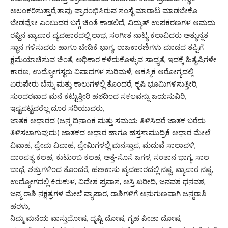
ಅಲಂಕರಿಸುತ್ತಾರೆ,ತಾವು ಪ್ರಾರಂಭಿಸಿರುವ ಸಂಸ್ಥೆ ಮಾರಾಟ ಮಾಡಬೇಕೊ
ಬೇಡವೋ ಎಂಬುದರ ಬಗ್ಗೆ ಚಿಂತೆ ಕಾಡಲಿದೆ, ವಿದ್ಯುತ್ ಉಪಕರಣಗಳ ಆಮದು
ರಫ್ದಿನ ವ್ಯಾಪಾರ ವ್ಯವಹಾರದಲ್ಲಿ ಲಾಭ, ಸಂಗೀತ ನಾಟ್ಯ ಕಲಾವಿದರು ಅತ್ಯುನ್ನತ
ಸ್ಥಾನ ಗಳಿಸುವರು ಹಾಗೂ ಬೇಡಿಕೆ ಭಾಗ್ಯ, ರಾಜಕಾರಣಿಗಳು ಮಾಡದ ತಪ್ಪಿಗೆ
ಕ್ಷಮೆಯಾಚಿಸುವ ಚಿಂತೆ, ಅಧಿಕಾರ ಕಳೆದುಕೊಳ್ಳುವ ಸಾಧ್ಯತೆ, ಇದಕ್ಕೆ ಹಿತೈಷಿಗಳೇ
ಕಾರಣ, ಉದ್ಯೋಗಸ್ಥರು ವಿವಾದಗಳ ಸುರಿಮಳೆ, ಆಕಸ್ಮಿಕ ಆರೋಗ್ಯದಲ್ಲಿ
ಏರುಪೇರು ಬೆನ್ನು ಮತ್ತು ಕಾಲುಗಳಲ್ಲಿ ತೊಂದರೆ, ಕೃಷಿ ಭೂಮಿಗಳಿಸುತ್ತೀರಿ,
ಸುಂದರವಾದ ಮನೆ ಕಟ್ಟುತ್ತೀರಿ ಹಠದಿಂದ ಸಕಲವನ್ನು ಜಯಸುವಿರಿ,
ಇಷ್ಟಪಟ್ಟವರೆಲ್ಲ ದೂರ ಸರಿಯುವರು,
ಜಾತಕ ಆಧಾರದ (ಜನ್ಮ ದಿನಾಂಕ ಮತ್ತು ಸಮಯ ತಿಳಿಸಿದರೆ ಜಾತಕ ಬರೆದು
ತಿಳಿಸಲಾಗುವುದು) ಜಾತಕದ ಆಧಾರ ಹಾಗೂ ಹಸ್ತಸಾಮುದ್ರಿಕೆ ಆಧಾರ ಮೇಲೆ
ವಿವಾಹ, ಪ್ರೇಮ ವಿವಾಹ, ಪ್ರೇಮಿಗಳಲ್ಲಿ ಮನಸ್ತಾಪ, ಮದುವೆ ಸಾಲಾವಳಿ,
ದಾಂಪತ್ಯ ಕಲಹ, ಕುಟುಂಬ ಕಲಹ, ಅತ್ತೆ-ಸೊಸೆ ಜಗಳ, ಸಂತಾನ ಭಾಗ್ಯ, ಸಾಲ
ಬಾಧೆ, ಶತ್ರುಗಳಿಂದ ತೊಂದರೆ, ಹಣಕಾಸು ವ್ಯವಹಾರದಲ್ಲಿ ನಷ್ಟ, ವ್ಯಾಪಾರ ನಷ್ಟ,
ಉದ್ಯೋಗದಲ್ಲಿ ಕಿರುಕುಳ, ವಿದೇಶ ಪ್ರವಾಸ, ಆಸ್ತಿ ಖರೀದಿ, ಜನವಶ ಧನವಶ,
ಜನ್ಮ ರಾಶಿ ನಕ್ಷತ್ರಗಳ ಮೇಲೆ ವ್ಯಾಪಾರ, ರಾಶಿಗಳಿಗೆ ಅನುಗುಣವಾಗಿ ಜನ್ಮರಾಶಿ
ಹರಳು,
ನಿಮ್ಮ ಮನೆಯ ವಾಸ್ತುದೋಷ, ದೃಷ್ಟಿ ದೋಷ, ಗೃಹ ಪೀಡಾ ದೋಷ,