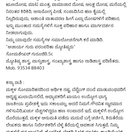
ಋಣದೋಷ, ಮಾಟ ಮಂತ್ರ, ವಾಮಾಚಾರ ದೋಷ, ಅಲಕ್ಷ ದೋಷ, ಮನೆಯಲ್ಲಿ
ನಿರಂತರ ಕಿರಿಕಿರಿ, ಅನಾರೋಗ್ಯ ಪೀಡೆ, ಸಂಪಾದಿಸಿದ ಹಣ ಕೈಯಲ್ಲಿ
ನಿಲ್ಲದಿರುವುದು, ಅಶಾಂತಿ ವಾತಾವರಣ ಹೀಗೆ ಎಲ್ಲಾ ದೋಷಗಳಿಗೆ ಪರಿಹಾರ,
ಇನ್ನು ಮುಂತಾದ ಸಮಸ್ಯೆಗಳಿಗೆ ಸೂಕ್ತ ಪರಿಹಾರ ಹಾಗೂ ಮಾರ್ಗದರ್ಶನ
ನೀಡಲಾಗುವುದು.
ನಿಮ್ಮ ಯಾವುದೇ ಸಮಸ್ಯೆಗಳ ಸಮಾಲೋಚನೆಗಾಗಿ ಕರೆ ಮಾಡಿರಿ.
“ಆಚಾರ್ಯ ಗುರು ಪರಂಪರಿತಾ ಜ್ಯೋತಿಷ್ಯರು”
ಸೋಮಶೇಖರ್ ಗುರೂಜಿB.Sc
ಜ್ಯೋತಿಷ್ಯ ಶಾಸ್ತ್ರ, ವಾಸ್ತುಶಾಸ್ತ್ರ, ಸಂಖ್ಯಾಶಾಸ್ತ್ರ ಹಾಗೂ ನಾಡಿಶಾಸ್ತ್ರ ಪರಿಣಿತರು.
Mob. 93534 88403
ಕನ್ಯಾ ರಾಶಿ :
ಮಕ್ಕಳ ಸೋಮಾರಿತನದಿಂದ ಆರ್ಥಿಕ ನಷ್ಟ, ಬೆಟ್ಟಿಂಗ್ ದಂದೆ ಮಾಡುವಂಥವರಿಗೆ
ಅದೃಷ್ಟ ಖುಲಾಯಿಸಲಿದೆ, ಅಧ್ಯಾಪಕರಿಗೆ ಖಾಯಂ ಉದ್ಯೋಗ ಭಾಗ್ಯ,
ರಾಜಕೀಯ ಪ್ರವೇಶಕ್ಕೆ ಇದು ಸಕಾಲವಲ್ಲ, ಆದರೆ ನಿಮಗೆ ಗೌರವಿತ ಸ್ಥಾನಮಾನ
ಗಳಿಸುವಿರಿ,ಖರ್ಚು ವೆಚ್ಚಗಳಿದ್ದರೂ ಹಣ ಸಂಪಾದನೆ ಇದೆ, ಮಕ್ಕಳಿಗೆ ಉದ್ಯೋಗ
ದೊರೆಯುತ್ತವೆ, ಮಕ್ಕಳ ಅನುಮತಿ ಪಡೆದು ಮದುವೆ ಬಗ್ಗೆ ಚರ್ಚಿಸಿ, ಕಿರುತೆರೆಯ
ಲೇಖಕರು ಹಾಗೂ ನಿರ್ದೇಶಕರಿಗೆ ಬೆಳ್ಳಿ ತೆರೆಯಲ್ಲಿ ಅವಕಾಶ ಸಿಗುತ್ತವೆ, ನಿಮ್ಮ
ಮಕ್ಕಳಿಗೆ ಧನ ಲಾಭವಿದೆ, ಹೋಟೆಲ್, ಬೇಕರಿ ಸ್ವೀಟ್ ಮಾರ್ಟ್, ಕಾಂಡಿಮೆಂಟ್ಸ್