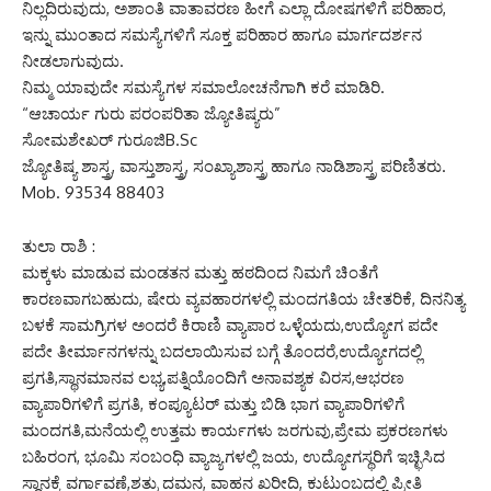
ನಿಲ್ಲದಿರುವುದು, ಅಶಾಂತಿ ವಾತಾವರಣ ಹೀಗೆ ಎಲ್ಲಾ ದೋಷಗಳಿಗೆ ಪರಿಹಾರ,
ಇನ್ನು ಮುಂತಾದ ಸಮಸ್ಯೆಗಳಿಗೆ ಸೂಕ್ತ ಪರಿಹಾರ ಹಾಗೂ ಮಾರ್ಗದರ್ಶನ
ನೀಡಲಾಗುವುದು.
ನಿಮ್ಮ ಯಾವುದೇ ಸಮಸ್ಯೆಗಳ ಸಮಾಲೋಚನೆಗಾಗಿ ಕರೆ ಮಾಡಿರಿ.
“ಆಚಾರ್ಯ ಗುರು ಪರಂಪರಿತಾ ಜ್ಯೋತಿಷ್ಯರು”
ಸೋಮಶೇಖರ್ ಗುರೂಜಿB.Sc
ಜ್ಯೋತಿಷ್ಯ ಶಾಸ್ತ್ರ, ವಾಸ್ತುಶಾಸ್ತ್ರ, ಸಂಖ್ಯಾಶಾಸ್ತ್ರ ಹಾಗೂ ನಾಡಿಶಾಸ್ತ್ರ ಪರಿಣಿತರು.
Mob. 93534 88403
ತುಲಾ ರಾಶಿ :
ಮಕ್ಕಳು ಮಾಡುವ ಮಂಡತನ ಮತ್ತು ಹಠದಿಂದ ನಿಮಗೆ ಚಿಂತೆಗೆ
ಕಾರಣವಾಗಬಹುದು, ಷೇರು ವ್ಯವಹಾರಗಳಲ್ಲಿ ಮಂದಗತಿಯ ಚೇತರಿಕೆ, ದಿನನಿತ್ಯ
ಬಳಕೆ ಸಾಮಗ್ರಿಗಳ ಅಂದರೆ ಕಿರಾಣಿ ವ್ಯಾಪಾರ ಒಳ್ಳೆಯದು,ಉದ್ಯೋಗ ಪದೇ
ಪದೇ ತೀರ್ಮಾನಗಳನ್ನು ಬದಲಾಯಿಸುವ ಬಗ್ಗೆ ತೊಂದರೆ,ಉದ್ಯೋಗದಲ್ಲಿ
ಪ್ರಗತಿ,ಸ್ಥಾನಮಾನವ ಲಭ್ಯ,ಪತ್ನಿಯೊಂದಿಗೆ ಅನಾವಶ್ಯಕ ವಿರಸ,ಆಭರಣ
ವ್ಯಾಪಾರಿಗಳಿಗೆ ಪ್ರಗತಿ, ಕಂಪ್ಯೂಟರ್ ಮತ್ತು ಬಿಡಿ ಭಾಗ ವ್ಯಾಪಾರಿಗಳಿಗೆ
ಮಂದಗತಿ,ಮನೆಯಲ್ಲಿ ಉತ್ತಮ ಕಾರ್ಯಗಳು ಜರಗುವು,ಪ್ರೇಮ ಪ್ರಕರಣಗಳು
ಬಹಿರಂಗ, ಭೂಮಿ ಸಂಬಂಧಿ ವ್ಯಾಜ್ಯಗಳಲ್ಲಿ ಜಯ, ಉದ್ಯೋಗಸ್ಥರಿಗೆ ಇಚ್ಛಿಸಿದ
ಸ್ಥಾನಕ್ಕೆ ವರ್ಗಾವಣೆ,ಶತ್ರು ದಮನ, ವಾಹನ ಖರೀದಿ, ಕುಟುಂಬದಲ್ಲಿ ಪ್ರೀತಿ