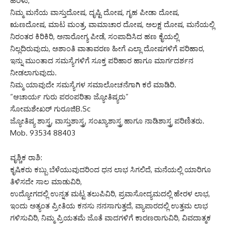
ಹರಳು,
ನಿಮ್ಮ ಮನೆಯ ವಾಸ್ತುದೋಷ, ದೃಷ್ಟಿ ದೋಷ, ಗೃಹ ಪೀಡಾ ದೋಷ,
ಋಣದೋಷ, ಮಾಟ ಮಂತ್ರ, ವಾಮಾಚಾರ ದೋಷ, ಅಲಕ್ಷ ದೋಷ, ಮನೆಯಲ್ಲಿ
ನಿರಂತರ ಕಿರಿಕಿರಿ, ಅನಾರೋಗ್ಯ ಪೀಡೆ, ಸಂಪಾದಿಸಿದ ಹಣ ಕೈಯಲ್ಲಿ
ನಿಲ್ಲದಿರುವುದು, ಅಶಾಂತಿ ವಾತಾವರಣ ಹೀಗೆ ಎಲ್ಲಾ ದೋಷಗಳಿಗೆ ಪರಿಹಾರ,
ಇನ್ನು ಮುಂತಾದ ಸಮಸ್ಯೆಗಳಿಗೆ ಸೂಕ್ತ ಪರಿಹಾರ ಹಾಗೂ ಮಾರ್ಗದರ್ಶನ
ನೀಡಲಾಗುವುದು.
ನಿಮ್ಮ ಯಾವುದೇ ಸಮಸ್ಯೆಗಳ ಸಮಾಲೋಚನೆಗಾಗಿ ಕರೆ ಮಾಡಿರಿ.
“ಆಚಾರ್ಯ ಗುರು ಪರಂಪರಿತಾ ಜ್ಯೋತಿಷ್ಯರು”
ಸೋಮಶೇಖರ್ ಗುರೂಜಿB.Sc
ಜ್ಯೋತಿಷ್ಯ ಶಾಸ್ತ್ರ, ವಾಸ್ತುಶಾಸ್ತ್ರ, ಸಂಖ್ಯಾಶಾಸ್ತ್ರ ಹಾಗೂ ನಾಡಿಶಾಸ್ತ್ರ ಪರಿಣಿತರು.
Mob. 93534 88403
ವೃಶ್ಚಿಕ ರಾಶಿ:
ಕೃಷಿಕರು ಕಬ್ಬು ಬೆಳೆಯುವುದರಿಂದ ಧನ ಲಾಭ ಸಿಗಲಿದೆ, ಮನೆಯಲ್ಲಿ ಯಾರಿಗೂ
ತಿಳಿಸದೇ ಸಾಲ ಮಾಡುವಿರಿ,
ಉದ್ಯೋಗದಲ್ಲಿ ಉನ್ನತ ಮಟ್ಟ ತಲುಪಿವಿರಿ, ಪ್ರವಾಸೋದ್ಯಮದಲ್ಲಿ ಹೇರಳ ಲಾಭ,
ಇಂದು ಅತ್ಯಂತ ಪ್ರೀತಿಯ ಕನಸು ನನಸಾಗುತ್ತದೆ, ವ್ಯಾಪಾರದಲ್ಲಿ ಉತ್ತಮ ಲಾಭ
ಗಳಿಸುವಿರಿ, ನಿಮ್ಮ ಪ್ರಿಯತಮೆ ಜೊತೆ ವಾದಗಳಿಗೆ ಕಾರಣರಾಗುವಿರಿ, ವಿವದಾತ್ಮಕ