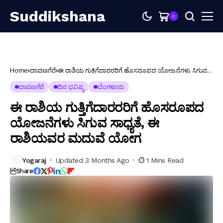
Suddikshana
0
Home
ದಾವಣಗೆರೆ
ಈ ರಾಶಿಯ ಗುತ್ತಿಗೆದಾರರರಿಗೆ ಹೊಸರೂಪದ ಯೋಜನೆಗಳು ಸಿಗುವ
ಸಾಧ್ಯತೆ, ಈ ರಾಶಿಯವರ ಮದುವೆ ಯೋಗ
ದಾವಣಗೆರೆ
ದಿನ ಭವಿಷ್ಯ
ಬೆಂಗಳೂರು
ಈ ರಾಶಿಯ ಗುತ್ತಿಗೆದಾರರರಿಗೆ ಹೊಸರೂಪದ
ಯೋಜನೆಗಳು ಸಿಗುವ ಸಾಧ್ಯತೆ, ಈ
ರಾಶಿಯವರ ಮದುವೆ ಯೋಗ
Yogaraj
Updated 3 Months Ago
1 Mins Read
Share