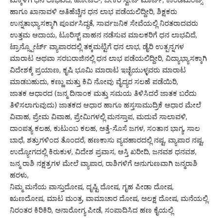
ಹಾಗೂ ಖಾನಾವಳಿ ಅತಿಹೆಚ್ಚಿನ ಧನ ಲಾಭ ಪಡೆಯಲಿದ್ದೀರಿ, ಶಿಕ್ಷಕರು
ಉನ್ನತಾಭ್ಯಾಸಕ್ಕಾಗಿ ಪೂರ್ವಸಿದ್ಧತೆ, ಸಾರ್ವಜನಿಕ ಸೇವೆಯಲ್ಲಿ ನಿರತರಾದವರು
ಉತ್ತಮ ಆದಾಯ, ಟೂರಿಸ್ಟ್ ವಾಹನ ನಡೆಸುವ ಮಾಲಕರಿಗೆ ಧನ ಲಾಭವಿದೆ,
ಟ್ರಾನ್ಸ್ಪೋರ್ಟ್ ವ್ಯಾಪಾರದಲ್ಲಿ ತಕ್ಕಮಟ್ಟಿಗೆ ಧನ ಲಾಭ, ಡೈರಿ ಉತ್ಪನ್ನಗಳ
ಮಾರಾಟ ಅಥವಾ ಸರಬರಾಜಿನಲ್ಲಿ ಧನ ಲಾಭ ಪಡೆಯಲಿದ್ದೀರಿ, ವಿದ್ಯಾಭ್ಯಾಸಕ್ಕಾಗಿ
ವಿದೇಶಕ್ಕೆ ಪ್ರಯಾಣ, ಕೃಷಿ ಭೂಮಿ ಮಾರಾಟ ಇಚ್ಛೆಯುಳ್ಳವರು ಮಾರಾಟ
ಮಾಡಬಹುದು, ಕಣ್ಣು ಮತ್ತು ಕಿವಿ ನೋವು ವೈದ್ಯರ ಸಲಹೆ ಪಡೆಯಿರಿ,
ಜಾತಕ ಆಧಾರದ (ಜನ್ಮ ದಿನಾಂಕ ಮತ್ತು ಸಮಯ ತಿಳಿಸಿದರೆ ಜಾತಕ ಬರೆದು
ತಿಳಿಸಲಾಗುವುದು) ಜಾತಕದ ಆಧಾರ ಹಾಗೂ ಹಸ್ತಸಾಮುದ್ರಿಕೆ ಆಧಾರ ಮೇಲೆ
ವಿವಾಹ, ಪ್ರೇಮ ವಿವಾಹ, ಪ್ರೇಮಿಗಳಲ್ಲಿ ಮನಸ್ತಾಪ, ಮದುವೆ ಸಾಲಾವಳಿ,
ದಾಂಪತ್ಯ ಕಲಹ, ಕುಟುಂಬ ಕಲಹ, ಅತ್ತೆ-ಸೊಸೆ ಜಗಳ, ಸಂತಾನ ಭಾಗ್ಯ, ಸಾಲ
ಬಾಧೆ, ಶತ್ರುಗಳಿಂದ ತೊಂದರೆ, ಹಣಕಾಸು ವ್ಯವಹಾರದಲ್ಲಿ ನಷ್ಟ, ವ್ಯಾಪಾರ ನಷ್ಟ,
ಉದ್ಯೋಗದಲ್ಲಿ ಕಿರುಕುಳ, ವಿದೇಶ ಪ್ರವಾಸ, ಆಸ್ತಿ ಖರೀದಿ, ಜನವಶ ಧನವಶ,
ಜನ್ಮ ರಾಶಿ ನಕ್ಷತ್ರಗಳ ಮೇಲೆ ವ್ಯಾಪಾರ, ರಾಶಿಗಳಿಗೆ ಅನುಗುಣವಾಗಿ ಜನ್ಮರಾಶಿ
ಹರಳು,
ನಿಮ್ಮ ಮನೆಯ ವಾಸ್ತುದೋಷ, ದೃಷ್ಟಿ ದೋಷ, ಗೃಹ ಪೀಡಾ ದೋಷ,
ಋಣದೋಷ, ಮಾಟ ಮಂತ್ರ, ವಾಮಾಚಾರ ದೋಷ, ಅಲಕ್ಷ ದೋಷ, ಮನೆಯಲ್ಲಿ
ನಿರಂತರ ಕಿರಿಕಿರಿ, ಅನಾರೋಗ್ಯ ಪೀಡೆ, ಸಂಪಾದಿಸಿದ ಹಣ ಕೈಯಲ್ಲಿ