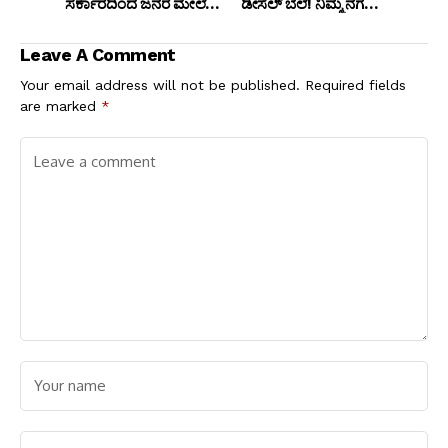
ಸರ್ಕಾರದಿಂದ ಜನರ ಮೇಲೆ
ಡೀಸೆಲ್ ಬೆಲೆ! ನಿಮ್ಮ ನಗರದ
ಗದಾಪ್ರಹಾರ: ಬಿ. ಎನ್.
ಇಂದಿನ ದರ ಪರಿಶೀಲಿಸಿ
ವಿನಾಯಕ್ ಕಿಡಿ
Leave A Comment
Your email address will not be published.
Required fields
are marked
*