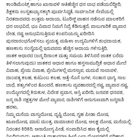
ಕಾಂಡಿಮೆಂಟ್ಸ್ ಹಾಗೂ ಖಾನಾವಳಿ ಅತಿಹೆಚ್ಚಿನ ಧನ ಲಾಭ ಪಡೆಯಲಿದ್ದೀರಿ,
ಶಿಕ್ಷಕರು ಉನ್ನತಾಭ್ಯಾಸಕ್ಕಾಗಿ ಪೂರ್ವಸಿದ್ಧತೆ, ಸಾರ್ವಜನಿಕ ಸೇವೆಯಲ್ಲಿ
ನಿರತರಾದವರು ಉತ್ತಮ ಆದಾಯ, ಟೂರಿಸ್ಟ್ ವಾಹನ ನಡೆಸುವ ಮಾಲಕರಿಗೆ
ಧನ ಲಾಭವಿದೆ, ಭೂ ವಿವಾದ ನಿಮಗೆ ನಿದ್ರೆ ಕೆಡಿಸುತ್ತದೆ, ಪಾಲುಗಾರಿಕೆ ವ್ಯಾಪಾರ
ಬೇಡ, ನಷ್ಟ ಅನುಭವಿಸುತ್ತಿರುವ ಕಂಪನಿಯನ್ನು ಖರೀದಿಸಿ
ಪುನರಾರಂಭಗೊಳಿಸಲು ಪ್ರಯತ್ನ, ಮಹಿಳಾ ಉದ್ಯಮಿಗಳಿಗೆ ಶುಭದಾಯಕ,
ಹಣಕಾಸು ಸಂಸ್ಥೆಯಲ್ಲಿ ಇರುವವರು ಹೆಚ್ಚಿನ ಆದಾಯ ಗಳಿಸುತ್ತಿರಿ,
ಜಾತಕ ಆಧಾರದ (ಜನ್ಮ ದಿನಾಂಕ ಮತ್ತು ಸಮಯ ತಿಳಿಸಿದರೆ ಜಾತಕ ಬರೆದು
ತಿಳಿಸಲಾಗುವುದು) ಜಾತಕದ ಆಧಾರ ಹಾಗೂ ಹಸ್ತಸಾಮುದ್ರಿಕೆ ಆಧಾರ ಮೇಲೆ
ವಿವಾಹ, ಪ್ರೇಮ ವಿವಾಹ, ಪ್ರೇಮಿಗಳಲ್ಲಿ ಮನಸ್ತಾಪ, ಮದುವೆ ಸಾಲಾವಳಿ,
ದಾಂಪತ್ಯ ಕಲಹ, ಕುಟುಂಬ ಕಲಹ, ಅತ್ತೆ-ಸೊಸೆ ಜಗಳ, ಸಂತಾನ ಭಾಗ್ಯ, ಸಾಲ
ಬಾಧೆ, ಶತ್ರುಗಳಿಂದ ತೊಂದರೆ, ಹಣಕಾಸು ವ್ಯವಹಾರದಲ್ಲಿ ನಷ್ಟ, ವ್ಯಾಪಾರ ನಷ್ಟ,
ಉದ್ಯೋಗದಲ್ಲಿ ಕಿರುಕುಳ, ವಿದೇಶ ಪ್ರವಾಸ, ಆಸ್ತಿ ಖರೀದಿ, ಜನವಶ ಧನವಶ,
ಜನ್ಮ ರಾಶಿ ನಕ್ಷತ್ರಗಳ ಮೇಲೆ ವ್ಯಾಪಾರ, ರಾಶಿಗಳಿಗೆ ಅನುಗುಣವಾಗಿ ಜನ್ಮರಾಶಿ
ಹರಳು,
ನಿಮ್ಮ ಮನೆಯ ವಾಸ್ತುದೋಷ, ದೃಷ್ಟಿ ದೋಷ, ಗೃಹ ಪೀಡಾ ದೋಷ,
ಋಣದೋಷ, ಮಾಟ ಮಂತ್ರ, ವಾಮಾಚಾರ ದೋಷ, ಅಲಕ್ಷ ದೋಷ, ಮನೆಯಲ್ಲಿ
ನಿರಂತರ ಕಿರಿಕಿರಿ, ಅನಾರೋಗ್ಯ ಪೀಡೆ, ಸಂಪಾದಿಸಿದ ಹಣ ಕೈಯಲ್ಲಿ
ನಿಲ್ಲದಿರುವುದು, ಅಶಾಂತಿ ವಾತಾವರಣ ಹೀಗೆ ಎಲ್ಲಾ ದೋಷಗಳಿಗೆ ಪರಿಹಾರ,