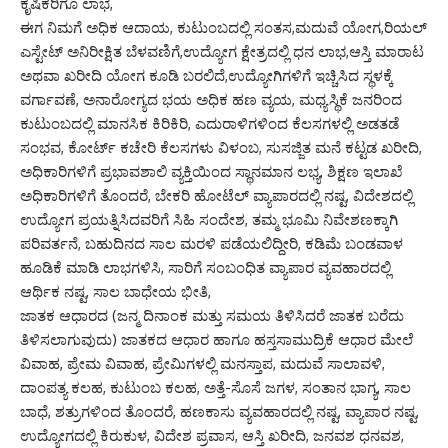
ಕೃಷಿಕರಿಗೂ ಲಾಭ,
ಈಗ ನಿಮಗೆ ಅಧಿಕ ಆದಾಯ, ಕುಟುಂಬದಲ್ಲಿ ಸಂತಸ,ಮದುವೆ ಯೋಗ,ರಿಯಲ್
ಎಸ್ಟೇಟ್ ಅನಿರೀಕ್ಷಿತ ಬೆಳವಣಿಗೆ,ಉದ್ಯೋಗ ಕ್ಷೇತ್ರದಲ್ಲಿ ಧನ ಲಾಭ,ಆಸ್ತಿ ಮಾರಾಟ
ಅಥವಾ ಖರೀದಿ ಯೋಗ ಕೂಡಿ ಬರಲಿದೆ,ಉದ್ಯೋಗಿಗಳಿಗೆ ಇಚ್ಚಿಸಿದ ಸ್ಥಳಕ್ಕೆ
ವರ್ಗಾವಣೆ, ಅನಾರೋಗ್ಯದ ಭಯ ಅಧಿಕ ಹಣ ವ್ಯಯ, ಮಧ್ಯಸ್ಥಿಕೆ ಜನರಿಂದ
ಕುಟುಂಬದಲ್ಲಿ ಮಾನಸಿಕ ಕಿರಿಕಿರಿ, ಎದುರಾಳಿಗಳಿಂದ ಕೆಲಸಗಳಲ್ಲಿ ಅಡತಡೆ
ಸಂಭವ, ಕೋರ್ಟ್ ಕಚೇರಿ ಕೆಲಸಗಳು ವಿಳಂಬ, ಸುಸಜ್ಜಿತ ಮನೆ ಕಟ್ಟಡ ಖರೀದಿ,
ಅಧಿಕಾರಿಗಳಿಗೆ ಪ್ರಭಾವಶಾಲಿ ವ್ಯಕ್ತಿಯಿಂದ ಸ್ಥಾನಮಾನ ಲಭ್ಯ, ಶಿಕ್ಷಣ ಇಲಾಖೆ
ಅಧಿಕಾರಿಗಳಿಗೆ ತೊಂದರೆ, ಬೇಕರಿ ಹೋಟೆಲ್ ವ್ಯಾಪಾರದಲ್ಲಿ ನಷ್ಟ, ವಿದೇಶದಲ್ಲಿ
ಉದ್ಯೋಗ ಪ್ರಯತ್ನಿಸಿದವರಿಗೆ ಸಿಹಿ ಸಂದೇಶ, ತಮ್ಮ ಭೂಮಿ ನಿವೇಶಣಕ್ಕಾಗಿ
ಪರಿವರ್ತನೆ, ಬಹುದಿನದ ಸಾಲ ಮರಳಿ ಪಡೆಯಲಿದ್ದೀರಿ, ಕಡಿಮೆ ಬಂಡವಾಳ
ಹೂಡಿಕೆ ಮಾಡಿ ಲಾಭಗಳಿಸಿ, ಸಾರಿಗೆ ಸಂಬಂಧಿತ ವ್ಯಾಪಾರ ವ್ಯವಹಾರದಲ್ಲಿ
ಆರ್ಥಿಕ ನಷ್ಟ, ಸಾಲ ಬಾಧೇಯ ಭೀತಿ,
ಜಾತಕ ಆಧಾರದ (ಜನ್ಮ ದಿನಾಂಕ ಮತ್ತು ಸಮಯ ತಿಳಿಸಿದರೆ ಜಾತಕ ಬರೆದು
ತಿಳಿಸಲಾಗುವುದು) ಜಾತಕದ ಆಧಾರ ಹಾಗೂ ಹಸ್ತಸಾಮುದ್ರಿಕೆ ಆಧಾರ ಮೇಲೆ
ವಿವಾಹ, ಪ್ರೇಮ ವಿವಾಹ, ಪ್ರೇಮಿಗಳಲ್ಲಿ ಮನಸ್ತಾಪ, ಮದುವೆ ಸಾಲಾವಳಿ,
ದಾಂಪತ್ಯ ಕಲಹ, ಕುಟುಂಬ ಕಲಹ, ಅತ್ತೆ-ಸೊಸೆ ಜಗಳ, ಸಂತಾನ ಭಾಗ್ಯ, ಸಾಲ
ಬಾಧೆ, ಶತ್ರುಗಳಿಂದ ತೊಂದರೆ, ಹಣಕಾಸು ವ್ಯವಹಾರದಲ್ಲಿ ನಷ್ಟ, ವ್ಯಾಪಾರ ನಷ್ಟ,
ಉದ್ಯೋಗದಲ್ಲಿ ಕಿರುಕುಳ, ವಿದೇಶ ಪ್ರವಾಸ, ಆಸ್ತಿ ಖರೀದಿ, ಜನವಶ ಧನವಶ,