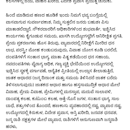
ಕೆಲಸಗಳಲ್ಲಿ ಜಯ, ವಾಹನ ಖರೀದಿ, ವಿದೇಶ ಪ್ರವಾಸ ಪ್ರಯತ್ನ ಚುರುಕು.
ಹಿಂದೆ ಮಾಡಿರುವ ಹಣದ ಹೂಡಿಕೆ ಇಂದು ನಿಮಗೆ ಭವ್ಯ ಬಂಗ್ಲೆಯಲ್ಲಿ
ವಾಸವಾಗುವ ಸುವರ್ಣವಕಾಶ, ನಿಮ್ಮ ಸುತ್ತಲಿನ ಜನರು ಬಹುಶಃ ಪಿಸು
ಮಾತಾಡಲಿದ್ದಾರೆ, ನೌಕರದಾರರಿಗೆ ಅಧಿಕಾರಿಗಳಿಂದ ಶುಭವಾರ್ತೆ, ಇಚ್ಚಿಸಿದ
ಕಾರ್ಯಗಳು ಕೈಗೂಡುವ ಸಮಯ, ಖಾಸಗಿ ಉದ್ಯೋಗಸ್ಥರಿಗೆ ಅನಿರೀಕ್ಷಿತ ಪ್ರಗತಿ,
ಪ್ರೇಮ ಪ್ರಕರಣಗಳು ಹೊಸ ತಿರುವು, ವ್ಯಾಪಾರದಲ್ಲಿ ನಿರೀಕ್ಷೆಗೆ ಮೀರಿದ ಧನ
ಲಾಭ, ಪರಸ್ತ್ರೀ ಮೋಹ ಕಂಡುಬರುವುದು, ವಿವಾಹ ಯೋಗ ಕೂಡಿ ಬರಲಿದೆ,
ದಂಪತಿಗಳಿಗೆ ಸಂತಾನ ಭಾಗ್ಯ, ಮಾತಾ ಪಿತೃ ಕಡೆಯಿಂದ ಧನ ಸಹಾಯ,
ನವದಂಪತಿಗಳು ವೈರಾಗ್ಯ ಅಧಿಕ, ಗಣ್ಯ ವ್ಯಕ್ತಿ ಭೇಟಿಯಿಂದ ಉದ್ಯೋಗದಲ್ಲಿ
ಇಚ್ಚಿಸಿದ ಸ್ಥಳಕ್ಕೆ ವರ್ಗಾವಣೆ, ಅನೈತಿಕ ಪ್ರೀತಿಯಲ್ಲಿ ಉಲ್ಲಾಸ ತೇಲಾಡುತ್ತಿದೆ,
ಜಾತಕ ಆಧಾರದ (ಜನ್ಮ ದಿನಾಂಕ ಮತ್ತು ಸಮಯ ತಿಳಿಸಿದರೆ ಜಾತಕ ಬರೆದು
ತಿಳಿಸಲಾಗುವುದು) ಜಾತಕದ ಆಧಾರ ಹಾಗೂ ಹಸ್ತಸಾಮುದ್ರಿಕೆ ಆಧಾರ ಮೇಲೆ
ವಿವಾಹ, ಪ್ರೇಮ ವಿವಾಹ, ಪ್ರೇಮಿಗಳಲ್ಲಿ ಮನಸ್ತಾಪ, ಮದುವೆ ಸಾಲಾವಳಿ,
ದಾಂಪತ್ಯ ಕಲಹ, ಕುಟುಂಬ ಕಲಹ, ಅತ್ತೆ-ಸೊಸೆ ಜಗಳ, ಸಂತಾನ ಭಾಗ್ಯ, ಸಾಲ
ಬಾಧೆ, ಶತ್ರುಗಳಿಂದ ತೊಂದರೆ, ಹಣಕಾಸು ವ್ಯವಹಾರದಲ್ಲಿ ನಷ್ಟ, ವ್ಯಾಪಾರ ನಷ್ಟ,
ಉದ್ಯೋಗದಲ್ಲಿ ಕಿರುಕುಳ, ವಿದೇಶ ಪ್ರವಾಸ, ಆಸ್ತಿ ಖರೀದಿ, ಜನವಶ ಧನವಶ,
ಜನ್ಮ ರಾಶಿ ನಕ್ಷತ್ರಗಳ ಮೇಲೆ ವ್ಯಾಪಾರ, ರಾಶಿಗಳಿಗೆ ಅನುಗುಣವಾಗಿ ಜನ್ಮರಾಶಿ
ಹರಳು,