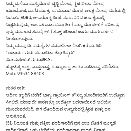
ನಿಮ್ಮ ಮನೆಯ ವಾಸ್ತುದೋಷ, ದೃಷ್ಟಿ ದೋಷ, ಗೃಹ ಪೀಡಾ ದೋಷ,
ಋಣದೋಷ, ಮಾಟ ಮಂತ್ರ, ವಾಮಾಚಾರ ದೋಷ, ಅಲಕ್ಷ ದೋಷ, ಮನೆಯಲ್ಲಿ
ನಿರಂತರ ಕಿರಿಕಿರಿ, ಅನಾರೋಗ್ಯ ಪೀಡೆ, ಸಂಪಾದಿಸಿದ ಹಣ ಕೈಯಲ್ಲಿ
ನಿಲ್ಲದಿರುವುದು, ಅಶಾಂತಿ ವಾತಾವರಣ ಹೀಗೆ ಎಲ್ಲಾ ದೋಷಗಳಿಗೆ ಪರಿಹಾರ,
ಇನ್ನು ಮುಂತಾದ ಸಮಸ್ಯೆಗಳಿಗೆ ಸೂಕ್ತ ಪರಿಹಾರ ಹಾಗೂ ಮಾರ್ಗದರ್ಶನ
ನೀಡಲಾಗುವುದು.
ನಿಮ್ಮ ಯಾವುದೇ ಸಮಸ್ಯೆಗಳ ಸಮಾಲೋಚನೆಗಾಗಿ ಕರೆ ಮಾಡಿರಿ.
“ಆಚಾರ್ಯ ಗುರು ಪರಂಪರಿತಾ ಜ್ಯೋತಿಷ್ಯರು”
ಸೋಮಶೇಖರ್ ಗುರೂಜಿB.Sc
ಜ್ಯೋತಿಷ್ಯ ಶಾಸ್ತ್ರ, ವಾಸ್ತುಶಾಸ್ತ್ರ, ಸಂಖ್ಯಾಶಾಸ್ತ್ರ ಹಾಗೂ ನಾಡಿಶಾಸ್ತ್ರ ಪರಿಣಿತರು.
Mob. 93534 88403
ಮಕರ ರಾಶಿ:
ಆರ್ಥಿಕ ತಜ್ಞರಿಗೆ ಬೇಡಿಕೆ ಭಾಗ್ಯ, ಡ್ರಾಯಿಂಗ್ ಕೌಸಲ್ಯ ಹೊಂದಿದವರಿಗೆ ಉದ್ಯೋಗ
ಸಿಗಲಿದೆ, ಯಾವುದೇ ಕಾರಣಕ್ಕೂ ಉದ್ಯೋಗ ಬದಲಾಯಿಸದೆ ಅಲ್ಲಿಯೇ
ಮುಂದುವರೆಯಿರಿ, ಈಗ ಹೊಂದಿರುವ ಉದ್ಯಮದಲ್ಲಿ ಸ್ಥಿರತೆ ಮತ್ತು ಧನ
ಅನುಕೂಲತೆ,
ಟಿವಿ ನಿರೂಪಣೆ ಮತ್ತು ಪತ್ರಿಕಾ ವರದಿಗಾರರಿಗೆ ಧನ ಲಾಭ ಜೊತೆಗೆ ಮುನ್ನಡೆ
ಸಾಧಿಸಲಿದ್ದಾರೆ, ಬಹು ಬೇಡಿಕೆಯ ವರದಿಗಾರರಾಗಿ ಸಾಧನೆ, ವಿವಾಹ