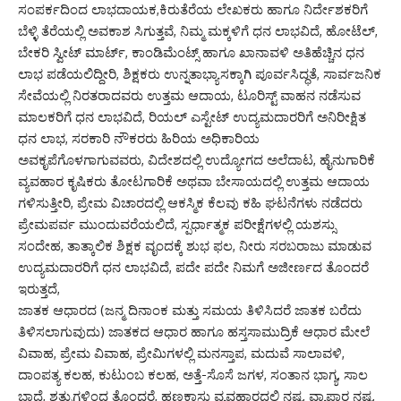
ಸಂಪರ್ಕದಿಂದ ಲಾಭದಾಯಕ,ಕಿರುತೆರೆಯ ಲೇಖಕರು ಹಾಗೂ ನಿರ್ದೇಶಕರಿಗೆ
ಬೆಳ್ಳಿ ತೆರೆಯಲ್ಲಿ ಅವಕಾಶ ಸಿಗುತ್ತವೆ, ನಿಮ್ಮ ಮಕ್ಕಳಿಗೆ ಧನ ಲಾಭವಿದೆ, ಹೋಟೆಲ್,
ಬೇಕರಿ ಸ್ವೀಟ್ ಮಾರ್ಟ್, ಕಾಂಡಿಮೆಂಟ್ಸ್ ಹಾಗೂ ಖಾನಾವಳಿ ಅತಿಹೆಚ್ಚಿನ ಧನ
ಲಾಭ ಪಡೆಯಲಿದ್ದೀರಿ, ಶಿಕ್ಷಕರು ಉನ್ನತಾಭ್ಯಾಸಕ್ಕಾಗಿ ಪೂರ್ವಸಿದ್ಧತೆ, ಸಾರ್ವಜನಿಕ
ಸೇವೆಯಲ್ಲಿ ನಿರತರಾದವರು ಉತ್ತಮ ಆದಾಯ, ಟೂರಿಸ್ಟ್ ವಾಹನ ನಡೆಸುವ
ಮಾಲಕರಿಗೆ ಧನ ಲಾಭವಿದೆ, ರಿಯಲ್ ಎಸ್ಟೇಟ್ ಉದ್ಯಮದಾರರಿಗೆ ಅನಿರೀಕ್ಷಿತ
ಧನ ಲಾಭ, ಸರಕಾರಿ ನೌಕರರು ಹಿರಿಯ ಅಧಿಕಾರಿಯ
ಅವಕೃಪೆಗೊಳಗಾಗುವವರು, ವಿದೇಶದಲ್ಲಿ ಉದ್ಯೋಗದ ಅಲೆದಾಟ, ಹೈನುಗಾರಿಕೆ
ವ್ಯವಹಾರ ಕೃಷಿಕರು ತೋಟಗಾರಿಕೆ ಅಥವಾ ಬೇಸಾಯದಲ್ಲಿ ಉತ್ತಮ ಆದಾಯ
ಗಳಿಸುತ್ತೀರಿ, ಪ್ರೇಮ ವಿಚಾರದಲ್ಲಿ ಆಕಸ್ಮಿಕ ಕೆಲವು ಕಹಿ ಘಟನೆಗಳು ನಡೆದರು
ಪ್ರೇಮಪರ್ವ ಮುಂದುವರೆಯಲಿದೆ, ಸ್ಪರ್ಧಾತ್ಮಕ ಪರೀಕ್ಷೆಗಳಲ್ಲಿ ಯಶಸ್ಸು
ಸಂದೇಹ, ತಾತ್ಕಾಲಿಕ ಶಿಕ್ಷಕ ವೃಂದಕ್ಕೆ ಶುಭ ಫಲ, ನೀರು ಸರಬರಾಜು ಮಾಡುವ
ಉದ್ಯಮದಾರರಿಗೆ ಧನ ಲಾಭವಿದೆ, ಪದೇ ಪದೇ ನಿಮಗೆ ಅಜೀರ್ಣದ ತೊಂದರೆ
ಇರುತ್ತದೆ,
ಜಾತಕ ಆಧಾರದ (ಜನ್ಮ ದಿನಾಂಕ ಮತ್ತು ಸಮಯ ತಿಳಿಸಿದರೆ ಜಾತಕ ಬರೆದು
ತಿಳಿಸಲಾಗುವುದು) ಜಾತಕದ ಆಧಾರ ಹಾಗೂ ಹಸ್ತಸಾಮುದ್ರಿಕೆ ಆಧಾರ ಮೇಲೆ
ವಿವಾಹ, ಪ್ರೇಮ ವಿವಾಹ, ಪ್ರೇಮಿಗಳಲ್ಲಿ ಮನಸ್ತಾಪ, ಮದುವೆ ಸಾಲಾವಳಿ,
ದಾಂಪತ್ಯ ಕಲಹ, ಕುಟುಂಬ ಕಲಹ, ಅತ್ತೆ-ಸೊಸೆ ಜಗಳ, ಸಂತಾನ ಭಾಗ್ಯ, ಸಾಲ
ಬಾಧೆ, ಶತ್ರುಗಳಿಂದ ತೊಂದರೆ, ಹಣಕಾಸು ವ್ಯವಹಾರದಲ್ಲಿ ನಷ್ಟ, ವ್ಯಾಪಾರ ನಷ್ಟ,