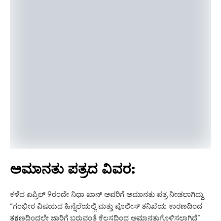
ಅಮಾನತು ಪತ್ರದ ವಿವರ:
ಕಳೆದ ಏಪ್ರಿಲ್ 9ರಂದೇ ನಿಧಾ ಖಾನ್ ಅವರಿಗೆ ಅಮಾನತು ಪತ್ರ ನೀಡಲಾಗಿದ್ದು,
“ಗಂಭೀರ ವಿಷಯದ ಹಿನ್ನೆಲೆಯಲ್ಲಿ ಮತ್ತು ಪೊಲೀಸ್ ತನಿಖೆಯ ಕಾರಣದಿಂದ
ತಕ್ಷಣದಿಂದಲೇ ಜಾರಿಗೆ ಬರುವಂತೆ ಕೆಲಸದಿಂದ ಅಮಾನತುಗೊಳಿಸಲಾಗಿದೆ”