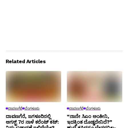
Related Articles
ದಾವಣಗೆರೆ
ಬೆಂಗಳೂರು
ದಾವಣಗೆರೆ
ಬೆಂಗಳೂರು
ದಾವಣಗೆರೆ, ಜಗಳೂರಿನಲ್ಲಿ
“ನಾನೇ ಸಿಎಂ ಅಂತೀನಿ,
ಆಗಸ್ಟ್ 7ರ ನಾಳೆ ಕರೆಂಟ್ ಕಟ್:
ಇದಕ್ಕಿಂತ ದೊಡ್ಡದೇನಿದೆ?”
ನಿಮ್ಮ ಬಡಾವಣೆ ಇಲ್ಲಿದೆಯೇ?
ಹುದ್ದೆ ತಪ್ಪಿದ್ದರೂ ಬೇಸರವಿಲ್ಲ-