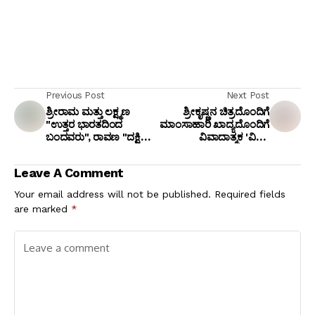
Previous Post
Next Post
ಶ್ರೀರಾಮ ಮತ್ತು ಲಕ್ಷ್ಮಣ
ಶ್ರೀಕೃಷ್ಣನ ಚಿತ್ರದೊಂದಿಗೆ
"ಉತ್ತರ ಭಾರತದಿಂದ
ಮಾಂಸಾಹಾರಿ ಖಾದ್ಯದೊಂದಿಗೆ
ಬಂದವರು", ರಾವಣ "ದಕ್ಷಿಣ
ವಿವಾದಾತ್ಮಕ 'ವಿಷು'
ಭಾರತದ ತೋಟದ ಮಾಲೀಕ"
ಶುಭಾಶಯ: ಹೋಟೆಲ್
ಹೇಳಿಕೆ: ನಟ ಪ್ರಕಾಶ್ ರಾಜ್
ಮಾಲೀಕನ ಬಂಧನ!
Leave A Comment
ವಿರುದ್ಧ ಕ್ರಿಮಿನಲ್ ಕೇಸ್!
Your email address will not be published.
Required fields
are marked
*