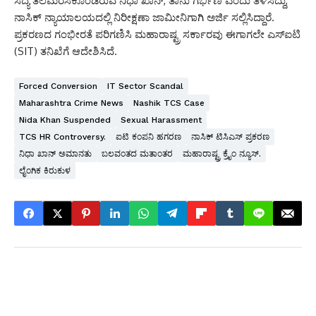
ಸದ್ಯ ತಲೆಮರೆಸಿಕೊಂಡಿರುವ ನಿಧಾ ಖಾನ್, ತಾನು ಗರ್ಭಿಣಿ ಎಂದು ತಿಳಿಸಿದ್ದು,
ನಾಸಿಕ್ ನ್ಯಾಯಾಲಯದಲ್ಲಿ ನಿರೀಕ್ಷಣಾ ಜಾಮೀನಿಗಾಗಿ ಅರ್ಜಿ ಸಲ್ಲಿಸಿದ್ದಾರೆ.
ಪ್ರಕರಣದ ಗಂಭೀರತೆ ಪರಿಗಣಿಸಿ ಮಹಾರಾಷ್ಟ್ರ ಸರ್ಕಾರವು ಈಗಾಗಲೇ ಎಸ್‌ಐಟಿ
(SIT) ತನಿಖೆಗೆ ಆದೇಶಿಸಿದೆ.
Forced Conversion
IT Sector Scandal
Maharashtra Crime News
Nashik TCS Case
Nida Khan Suspended
Sexual Harassment
TCS HR Controversy.
ಐಟಿ ಕಂಪನಿ ಹಗರಣ
ನಾಸಿಕ್ ಟಿಸಿಎಸ್ ಪ್ರಕರಣ
ನಿಧಾ ಖಾನ್ ಅಮಾನತು
ಬಲವಂತದ ಮತಾಂತರ
ಮಹಾರಾಷ್ಟ್ರ ಕ್ರೈಂ ನ್ಯೂಸ್.
ಲೈಂಗಿಕ ಕಿರುಕುಳ