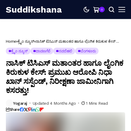
Suddikshana
0
Home
ಕ್ರೈಂ ನ್ಯೂಸ್
ನಾಸಿಕ್ ಟಿಸಿಎಸ್ ಮತಾಂತರ ಹಾಗೂ ಲೈಂಗಿಕ ಕಿರುಕುಳ ಕೇಸ್:
ಪ್ರಮುಖ ಆರೋಪಿ ನಿಧಾ ಖಾನ್ ಸಸ್ಪೆಂಡ್, ನಿರೀಕ್ಷಣಾ ಜಾಮೀನಿಗಾಗಿ
ಕಸರತ್ತು!
ಕ್ರೈಂ ನ್ಯೂಸ್
ದಾವಣಗೆರೆ
ನವದೆಹಲಿ
ಬೆಂಗಳೂರು
ನಾಸಿಕ್ ಟಿಸಿಎಸ್ ಮತಾಂತರ ಹಾಗೂ ಲೈಂಗಿಕ
ಕಿರುಕುಳ ಕೇಸ್: ಪ್ರಮುಖ ಆರೋಪಿ ನಿಧಾ
ಖಾನ್ ಸಸ್ಪೆಂಡ್, ನಿರೀಕ್ಷಣಾ ಜಾಮೀನಿಗಾಗಿ
ಕಸರತ್ತು!
Yogaraj
Updated 4 Months Ago
1 Mins Read
Share