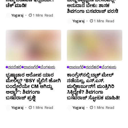
ಚೆಕ್ ಮಾಡಿ!
ಅನುದಾನ ಬೇಕು: ಶಾಸಕ
ಶಿವಗಂಗಾ ಬಸವರಾಜ್ ವರಸೆ!
Yogaraj
1 Mins Read
Yogaraj
1 Mins Read
ನವದೆಹಲಿ
ದಾವಣಗೆರೆ
ಬೆಂಗಳೂರು
ದಾವಣಗೆರೆ
ನವದೆಹಲಿ
ಬೆಂಗಳೂರು
ಭ್ರಷ್ಟಾಚಾರ ಆರೋಪ ಯಾರ
ಕಾಂಗ್ರೆಸ್‌ನಲ್ಲಿ ಬ್ಲಾಕ್ ಮೇಲ್
ಮೇಲಿಲ್ಲ? ‘BSY ಜೈಲಿಗೆ ಹೋಗಿ
ನಡೆಯಲ್ಲ, ಎಸ್.ಎಸ್.
ಬಂದ್ಮೇಲೆಯೇ CM ಆಗಿದ್ದು
ಮಲ್ಲಿಕಾರ್ಜುನ್‌ಗೆ ಮಂತ್ರಿಗಿರಿ
ಅಲ್ವಾ?’: ಶಿವಗಂಗಾ
ಸಿಕ್ಕಿದ್ದೇಕೆ? ಶಿವಗಂಗಾ
ಬಸವರಾಜ್ ಪ್ರಶ್ನೆ!
ಬಸವರಾಜ್ ಸ್ಫೋಟಕ ಮಾಹಿತಿ!
Yogaraj
1 Mins Read
Yogaraj
1 Mins Read