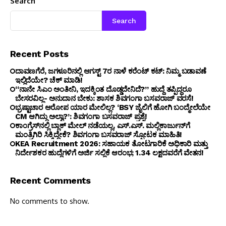
Search
Search
Recent Posts
ದಾವಣಗೆರೆ, ಜಗಳೂರಿನಲ್ಲಿ ಆಗಸ್ಟ್ 7ರ ನಾಳೆ ಕರೆಂಟ್ ಕಟ್: ನಿಮ್ಮ ಬಡಾವಣೆ
ಇಲ್ಲಿದೆಯೇ? ಚೆಕ್ ಮಾಡಿ!
“ನಾನೇ ಸಿಎಂ ಅಂತೀನಿ, ಇದಕ್ಕಿಂತ ದೊಡ್ಡದೇನಿದೆ?” ಹುದ್ದೆ ತಪ್ಪಿದ್ದರೂ
ಬೇಸರವಿಲ್ಲ- ಅನುದಾನ ಬೇಕು: ಶಾಸಕ ಶಿವಗಂಗಾ ಬಸವರಾಜ್ ವರಸೆ!
ಭ್ರಷ್ಟಾಚಾರ ಆರೋಪ ಯಾರ ಮೇಲಿಲ್ಲ? ‘BSY ಜೈಲಿಗೆ ಹೋಗಿ ಬಂದ್ಮೇಲೆಯೇ
CM ಆಗಿದ್ದು ಅಲ್ವಾ?’: ಶಿವಗಂಗಾ ಬಸವರಾಜ್ ಪ್ರಶ್ನೆ!
ಕಾಂಗ್ರೆಸ್‌ನಲ್ಲಿ ಬ್ಲಾಕ್ ಮೇಲ್ ನಡೆಯಲ್ಲ, ಎಸ್.ಎಸ್. ಮಲ್ಲಿಕಾರ್ಜುನ್‌ಗೆ
ಮಂತ್ರಿಗಿರಿ ಸಿಕ್ಕಿದ್ದೇಕೆ? ಶಿವಗಂಗಾ ಬಸವರಾಜ್ ಸ್ಫೋಟಕ ಮಾಹಿತಿ!
KEA Recruitment 2026: ಸಹಾಯಕ ತೋಟಗಾರಿಕೆ ಅಧಿಕಾರಿ ಮತ್ತು
ನಿರ್ದೇಶಕರ ಹುದ್ದೆಗಳಿಗೆ ಅರ್ಜಿ ಸಲ್ಲಿಕೆ ಆರಂಭ; ₹1.34 ಲಕ್ಷದವರೆಗೆ ವೇತನ!
Recent Comments
No comments to show.