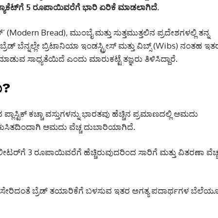
 ಪ್ಯಾಕೆಟ್‌ಗೆ 5 ರೂಪಾಯಿವರೆಗೆ ಭಾರಿ ಏರಿಕೆ ಮಾಡಲಾಗಿದೆ.
’ (Modern Bread), ಮುಂಬೈ ಮತ್ತು ಸುತ್ತಮುತ್ತಲಿನ ಪ್ರದೇಶಗಳಲ್ಲಿ ತನ್ನ
 ಬ್ರೆಡ್ ಬೆನ್ನಲ್ಲೇ ಬ್ರಿಟಾನಿಯಾ ಇಂಡಸ್ಟ್ರೀಸ್ ಮತ್ತು ವಿಬ್ಸ್ (Wibs) ನಂತಹ ಇತ
ಮಾಡುವ ಸಾಧ್ಯತೆಯಿದೆ ಎಂದು ಮಾರುಕಟ್ಟೆ ತಜ್ಞರು ತಿಳಿಸಿದ್ದಾರೆ.
ು?
ವ ಪ್ಲಾಸ್ಟಿಕ್ ಕಚ್ಚಾ ವಸ್ತುಗಳನ್ನು ಭಾರತವು ಹೆಚ್ಚಿನ ಪ್ರಮಾಣದಲ್ಲಿ ಆಮದು
 ಕುಸಿತದಿಂದಾಗಿ ಆಮದು ವೆಚ್ಚ ದುಬಾರಿಯಾಗಿದೆ.
ಟರ್‌ಗೆ 3 ರೂಪಾಯಿವರೆಗೆ ಹೆಚ್ಚಿರುವುದರಿಂದ ಸಾರಿಗೆ ಮತ್ತು ವಿತರಣಾ ವೆಚ್
ಪು ಸೇರಿದಂತೆ ಬ್ರೆಡ್ ತಯಾರಿಕೆಗೆ ಬಳಸುವ ಇತರ ಅಗತ್ಯ ಪದಾರ್ಥಗಳ ಬೆಲೆಯ