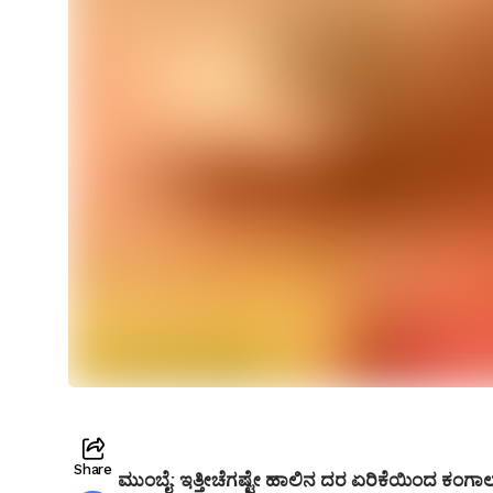
Share
ಮುಂಬೈ:
ಇತ್ತೀಚೆಗಷ್ಟೇ ಹಾಲಿನ ದರ ಏರಿಕೆಯಿಂದ ಕಂಗಾ