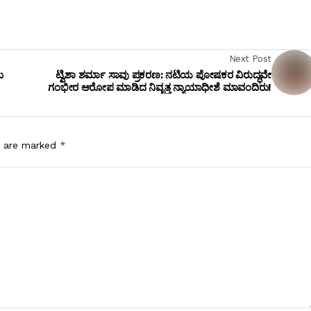
Next Post
ಮ
ಟ್ವಿಶಾ ಶರ್ಮಾ ಸಾವು ಪ್ರಕರಣ: ನಟಿಯ ಪೋಷಕರ ವಿರುದ್ಧವೇ
ಗಂಭೀರ ಆರೋಪ ಮಾಡಿದ ನಿವೃತ್ತ ನ್ಯಾಯಾಧೀಶೆ ಮಾವಂದಿರು!
s are marked
*