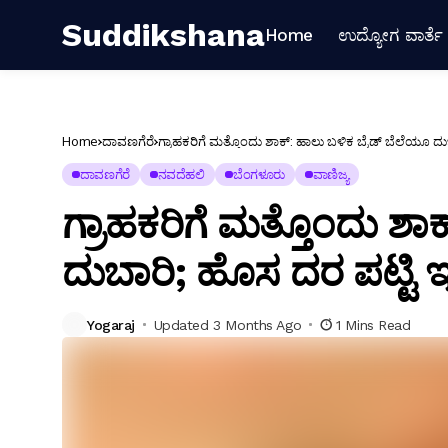
Suddikshana
Home
ಉದ್ಯೋಗ ವಾರ್ತೆ
Home
ದಾವಣಗೆರೆ
ಗ್ರಾಹಕರಿಗೆ ಮತ್ತೊಂದು ಶಾಕ್: ಹಾಲು ಬಳಿಕ ಬ್ರೆಡ್ ಬೆಲೆಯೂ ದುಬ
ದಾವಣಗೆರೆ
ನವದೆಹಲಿ
ಬೆಂಗಳೂರು
ವಾಣಿಜ್ಯ
ಗ್ರಾಹಕರಿಗೆ ಮತ್ತೊಂದು ಶಾ
ದುಬಾರಿ; ಹೊಸ ದರ ಪಟ್ಟಿ ಇಲ್
Yogaraj
Updated 3 Months Ago
1 Mins Read