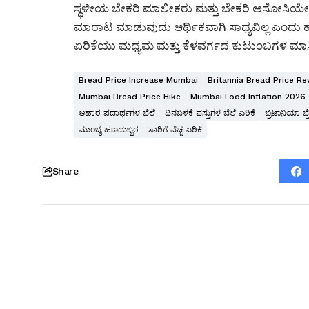
ಸ್ಥಳೀಯ ಬೇಕರಿ ಮಾಲೀಕರು ಮತ್ತು ಬೇಕರಿ ಅಸೋಸಿಯೇಷನ್‌ಗ
ಮಾರಾಟ ಮಾಡುವುದು ಆರ್ಥಿಕವಾಗಿ ಸಾಧ್ಯವಿಲ್ಲ ಎಂದು ಹೇಳಿ
ಏರಿಕೆಯು ಮಧ್ಯಮ ಮತ್ತು ಕೆಳವರ್ಗದ ಕುಟುಂಬಗಳ ಮಾಸಿ
Bread Price Increase Mumbai
Britannia Bread Price Re
Mumbai Bread Price Hike
Mumbai Food Inflation 2026
ಆಹಾರ ಪದಾರ್ಥಗಳ ಬೆಲೆ
ದಿನಬಳಕೆ ವಸ್ತುಗಳ ಬೆಲೆ ಏರಿಕೆ
ಬ್ರಿಟಾನಿಯಾ ಬ್
ಮುಂಬೈ ಹಣದುಬ್ಬರ
ಸಾರಿಗೆ ವೆಚ್ಚ ಏರಿಕೆ
Share