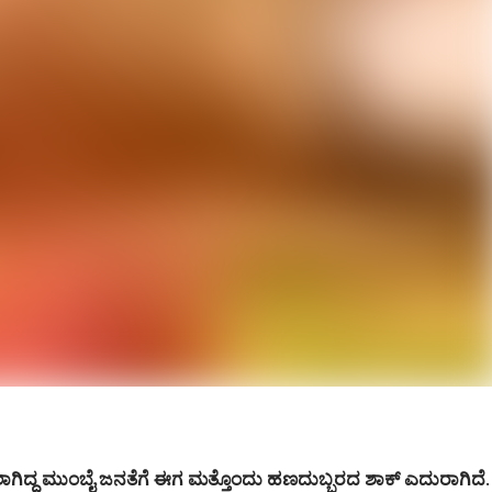
ಲಾಗಿದ್ದ ಮುಂಬೈ ಜನತೆಗೆ ಈಗ ಮತ್ತೊಂದು ಹಣದುಬ್ಬರದ ಶಾಕ್ ಎದುರಾಗಿದೆ.