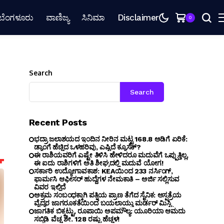
ಬೆಂಗಳೂರು
ವಾಣಿಜ್ಯ
ಸಿನಿಮಾ
Disclaimer
0
Search
Search
Recent Posts
ಭದ್ರಾ ಜಲಾಶಯದ ಇಂದಿನ ನೀರಿನ ಮಟ್ಟ 168.8 ಅಡಿಗೆ ಏರಿಕೆ:
ಡ್ಯಾಂಗೆ ಹೆಚ್ಚಿದ ಒಳಹರಿವು, ಎಷ್ಟಿದೆ ಕ್ಯೂಸೆಕ್?
ಈ ರಾಶಿಯವರಿಗೆ ಎಷ್ಟೇ ತಿಳಿಸಿ ಹೇಳಿದರೂ ಮದುವೆಗೆ ಒಪ್ಪುತ್ತಿಲ್ಲ,
ಈ ಐದು ರಾಶಿಗಳಿಗೆ ಅತಿ ಶೀಘ್ರದಲ್ಲಿ ಮದುವೆ ಯೋಗ!
ಸರ್ಕಾರಿ ಉದ್ಯೋಗಾವಕಾಶ: KEAಯಿಂದ 233 ನರ್ಸಿಂಗ್,
ಫಾರ್ಮಸಿ ಆಫೀಸರ್ ಹುದ್ದೆಗಳ ನೇಮಕಾತಿ – ಅರ್ಜಿ ಸಲ್ಲಿಸುವ
ವಿವರ ಇಲ್ಲಿದೆ
ಅಕ್ರಮ ಸಂಬಂಧಕ್ಕಾಗಿ ಪತ್ನಿಯ ಪ್ರಾಣ ತೆಗೆದ ಸೈನಿಕ: ಆಸ್ಪತ್ರೆಯ
ವೈದ್ಯರ ಜಾಗರೂಕತೆಯಿಂದ ಬಯಲಾಯ್ತು ಮರ್ಡರ್ ಮಿಸ್ಟ್ರಿ
ಜಾಗತಿಕ ಬಿಕ್ಕಟ್ಟು, ರೂಪಾಯಿ ಅಪಮೌಲ್ಯ: ಯೂರಿಯಾ ಆಮದು
ಸಬ್ಸಿಡಿ ವೆಚ್ಚ ಶೇ. 128 ರಷ್ಟು ಹೆಚ್ಚಳ!