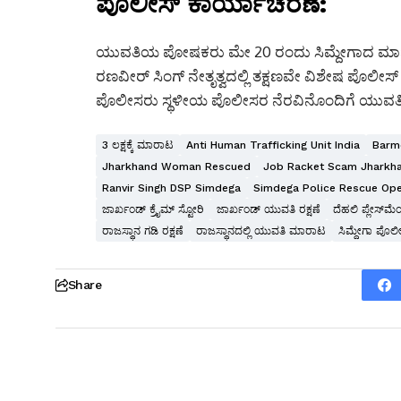
ಪೊಲೀಸ್ ಕಾರ್ಯಾಚರಣೆ:
ಯುವತಿಯ ಪೋಷಕರು ಮೇ 20 ರಂದು ಸಿಮ್ದೇಗಾದ ಮಾನವ ಕಳ
ರಣವೀರ್ ಸಿಂಗ್ ನೇತೃತ್ವದಲ್ಲಿ ತಕ್ಷಣವೇ ವಿಶೇಷ ಪೊಲೀಸ
ಪೊಲೀಸರು ಸ್ಥಳೀಯ ಪೊಲೀಸರ ನೆರವಿನೊಂದಿಗೆ ಯುವತಿಯನ್ನು ಸು
3 ಲಕ್ಷಕ್ಕೆ ಮಾರಾಟ
Anti Human Trafficking Unit India
Barm
Jharkhand Woman Rescued
Job Racket Scam Jharkh
Ranvir Singh DSP Simdega
Simdega Police Rescue Ope
ಜಾರ್ಖಂಡ್ ಕ್ರೈಮ್ ಸ್ಟೋರಿ
ಜಾರ್ಖಂಡ್ ಯುವತಿ ರಕ್ಷಣೆ
ದೆಹಲಿ ಪ್ಲೇಸ್‌ಮೆಂ
ರಾಜಸ್ಥಾನ ಗಡಿ ರಕ್ಷಣೆ
ರಾಜಸ್ಥಾನದಲ್ಲಿ ಯುವತಿ ಮಾರಾಟ
ಸಿಮ್ದೇಗಾ ಪೊ
Share