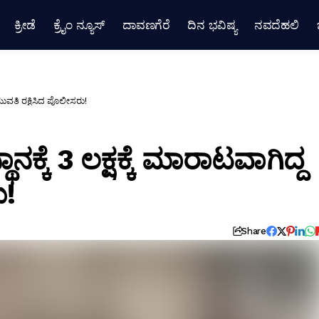
ಕ್ರೀಡೆ
ಕ್ರೈಂ ನ್ಯೂಸ್
ದಾವಣಗೆರೆ
ದಿನ ಭವಿಷ್ಯ
ನವದೆಹಲಿ
 ಯುವತಿ ರಕ್ಷಿಸಿದ ಪೊಲೀಸರು!
ಕ್ಕೆ 3 ಲಕ್ಷಕ್ಕೆ ಮಾರಾಟವಾಗಿದ್ದ
ು!
Share