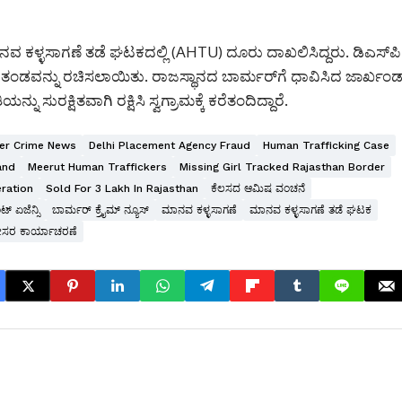
್ಳಸಾಗಣೆ ತಡೆ ಘಟಕದಲ್ಲಿ (AHTU) ದೂರು ದಾಖಲಿಸಿದ್ದರು. ಡಿಎಸ್‌ಪಿ
್ ತಂಡವನ್ನು ರಚಿಸಲಾಯಿತು. ರಾಜಸ್ಥಾನದ ಬಾರ್ಮರ್‌ಗೆ ಧಾವಿಸಿದ ಜಾರ್ಖಂಡ
ರಕ್ಷಿತವಾಗಿ ರಕ್ಷಿಸಿ ಸ್ವಗ್ರಾಮಕ್ಕೆ ಕರೆತಂದಿದ್ದಾರೆ.
er Crime News
Delhi Placement Agency Fraud
Human Trafficking Case
and
Meerut Human Traffickers
Missing Girl Tracked Rajasthan Border
ration
Sold For 3 Lakh In Rajasthan
ಕೆಲಸದ ಆಮಿಷ ವಂಚನೆ
ಟ್ ಏಜೆನ್ಸಿ
ಬಾರ್ಮರ್ ಕ್ರೈಮ್ ನ್ಯೂಸ್
ಮಾನವ ಕಳ್ಳಸಾಗಣೆ
ಮಾನವ ಕಳ್ಳಸಾಗಣೆ ತಡೆ ಘಟಕ
ಲೀಸರ ಕಾರ್ಯಾಚರಣೆ