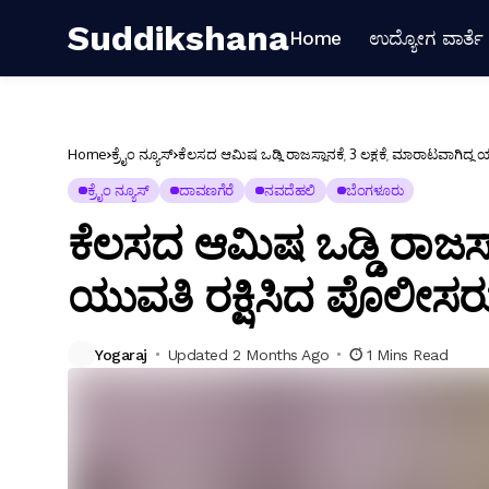
Suddikshana
Home
ಉದ್ಯೋಗ ವಾರ್ತೆ
Home
ಕ್ರೈಂ ನ್ಯೂಸ್
ಕೆಲಸದ ಆಮಿಷ ಒಡ್ಡಿ ರಾಜಸ್ಥಾನಕ್ಕೆ 3 ಲಕ್ಷಕ್ಕೆ ಮಾರಾಟವಾಗಿದ್ದ
ಕ್ರೈಂ ನ್ಯೂಸ್
ದಾವಣಗೆರೆ
ನವದೆಹಲಿ
ಬೆಂಗಳೂರು
ಕೆಲಸದ ಆಮಿಷ ಒಡ್ಡಿ ರಾಜಸ್ಥಾನ
ಯುವತಿ ರಕ್ಷಿಸಿದ ಪೊಲೀಸರ
Yogaraj
Updated 2 Months Ago
1 Mins Read