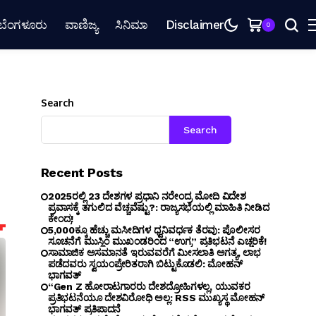
ಬೆಂಗಳೂರು
ವಾಣಿಜ್ಯ
ಸಿನಿಮಾ
Disclaimer
0
Search
Search
Recent Posts
2025ರಲ್ಲಿ 23 ದೇಶಗಳ ಪ್ರಧಾನಿ ನರೇಂದ್ರ ಮೋದಿ ವಿದೇಶ
ಪ್ರವಾಸಕ್ಕೆ ತಗುಲಿದ ವೆಚ್ಚವೆಷ್ಟು?: ರಾಜ್ಯಸಭೆಯಲ್ಲಿ ಮಾಹಿತಿ ನೀಡಿದ
ಕೇಂದ್ರ!
5,000ಕ್ಕೂ ಹೆಚ್ಚು ಮಸೀದಿಗಳ ಧ್ವನಿವರ್ಧಕ ತೆರವು: ಪೊಲೀಸರ
ಸೂಚನೆಗೆ ಮುಸ್ಲಿಂ ಮುಖಂಡರಿಂದ “ಉಗ್ರ” ಪ್ರತಿಭಟನೆ ಎಚ್ಚರಿಕೆ!
ಸಾಮಾಜಿಕ ಅಸಮಾನತೆ ಇರುವವರೆಗೆ ಮೀಸಲಾತಿ ಅಗತ್ಯ, ಲಾಭ
ಪಡೆದವರು ಸ್ವಯಂಪ್ರೇರಿತರಾಗಿ ಬಿಟ್ಟುಕೊಡಲಿ: ಮೋಹನ್
ಭಾಗವತ್
“Gen Z ಹೋರಾಟಗಾರರು ದೇಶದ್ರೋಹಿಗಳಲ್ಲ, ಯುವಕರ
ಪ್ರತಿಭಟನೆಯೂ ದೇಶವಿರೋಧಿ ಅಲ್ಲ: RSS ಮುಖ್ಯಸ್ಥ ಮೋಹನ್
ಭಾಗವತ್ ಪ್ರತಿಪಾದನೆ