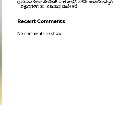
ಮಾನವಕುಲದ ಸೇವೆಗಾಗಿ ಸಂಶೋಧನೆ ನಡೆಸಿ: ಉದಯೋನ್ಮುಖ
ವಿಜ್ಞಾನಿಗಳಿಗೆ ಡಾ. ಬದ್ರಿನಾಥ ದುಬೇ ಕರೆ
Recent Comments
No comments to show.