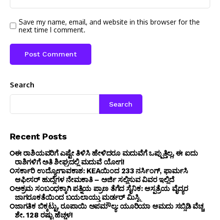
Save my name, email, and website in this browser for the
next time I comment.
Search
Search
Recent Posts
ಈ ರಾಶಿಯವರಿಗೆ ಎಷ್ಟೇ ತಿಳಿಸಿ ಹೇಳಿದರೂ ಮದುವೆಗೆ ಒಪ್ಪುತ್ತಿಲ್ಲ, ಈ ಐದು
ರಾಶಿಗಳಿಗೆ ಅತಿ ಶೀಘ್ರದಲ್ಲಿ ಮದುವೆ ಯೋಗ!
ಸರ್ಕಾರಿ ಉದ್ಯೋಗಾವಕಾಶ: KEAಯಿಂದ 233 ನರ್ಸಿಂಗ್, ಫಾರ್ಮಸಿ
ಆಫೀಸರ್ ಹುದ್ದೆಗಳ ನೇಮಕಾತಿ – ಅರ್ಜಿ ಸಲ್ಲಿಸುವ ವಿವರ ಇಲ್ಲಿದೆ
ಅಕ್ರಮ ಸಂಬಂಧಕ್ಕಾಗಿ ಪತ್ನಿಯ ಪ್ರಾಣ ತೆಗೆದ ಸೈನಿಕ: ಆಸ್ಪತ್ರೆಯ ವೈದ್ಯರ
ಜಾಗರೂಕತೆಯಿಂದ ಬಯಲಾಯ್ತು ಮರ್ಡರ್ ಮಿಸ್ಟ್ರಿ
ಜಾಗತಿಕ ಬಿಕ್ಕಟ್ಟು, ರೂಪಾಯಿ ಅಪಮೌಲ್ಯ: ಯೂರಿಯಾ ಆಮದು ಸಬ್ಸಿಡಿ ವೆಚ್ಚ
ಶೇ. 128 ರಷ್ಟು ಹೆಚ್ಚಳ!