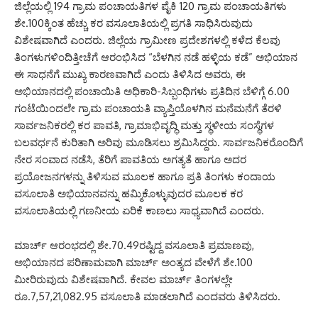
ಜಿಲ್ಲೆಯಲ್ಲಿ 194 ಗ್ರಾಮ ಪಂಚಾಯತಿಗಳ ಪೈಕಿ 120 ಗ್ರಾಮ ಪಂಚಾಯತಿಗಳು
ಶೇ.100ಕ್ಕಿಂತ ಹೆಚ್ಚು ಕರ ವಸೂಲಾತಿಯಲ್ಲಿ ಪ್ರಗತಿ ಸಾಧಿಸಿರುವುದು
ವಿಶೇಷವಾಗಿದೆ ಎಂದರು. ಜಿಲ್ಲೆಯ ಗ್ರಾಮೀಣ ಪ್ರದೇಶಗಳಲ್ಲಿ ಕಳೆದ ಕೆಲವು
ತಿಂಗಳುಗಳಿಂದಿತ್ತೀಚೆಗೆ ಆರಂಭಿಸಿದ “ಬೆಳಗಿನ ನಡೆ ಹಳ್ಳಿಯ ಕಡೆ” ಅಭಿಯಾನ
ಈ ಸಾಧನೆಗೆ ಮುಖ್ಯ ಕಾರಣವಾಗಿದೆ ಎಂದು ತಿಳಿಸಿದ ಅವರು, ಈ
ಅಭಿಯಾನದಲ್ಲಿ ಪಂಚಾಯಿತಿ ಅಧಿಕಾರಿ-ಸಿಬ್ಬಂಧಿಗಳು ಪ್ರತಿದಿನ ಬೆಳಿಗ್ಗೆ 6.00
ಗಂಟೆಯಿಂದಲೇ ಗ್ರಾಮ ಪಂಚಾಯತಿ ವ್ಯಾಪ್ತಿಯೊಳಗಿನ ಮನೆಮನೆಗೆ ತೆರಳಿ
ಸಾರ್ವಜನಿಕರಲ್ಲಿ ಕರ ಪಾವತಿ, ಗ್ರಾಮಾಭಿವೃದ್ಧಿ ಮತ್ತು ಸ್ಥಳೀಯ ಸಂಸ್ಥೆಗಳ
ಬಲವರ್ಧನೆ ಕುರಿತಾಗಿ ಅರಿವು ಮೂಡಿಸಲು ಶ್ರಮಿಸಿದ್ದರು. ಸಾರ್ವಜನಿಕರೊಂದಿಗೆ
ನೇರ ಸಂವಾದ ನಡೆಸಿ, ತೆರಿಗೆ ಪಾವತಿಯ ಅಗತ್ಯತೆ ಹಾಗೂ ಅದರ
ಪ್ರಯೋಜನಗಳನ್ನು ತಿಳಿಸುವ ಮೂಲಕ ಹಾಗೂ ಪ್ರತಿ ತಿಂಗಳು ಕಂದಾಯ
ವಸೂಲಾತಿ ಅಭಿಯಾನವನ್ನು ಹಮ್ಮಿಕೊಳ್ಳುವುದರ ಮೂಲಕ ಕರ
ವಸೂಲಾತಿಯಲ್ಲಿ ಗಣನೀಯ ಏರಿಕೆ ಕಾಣಲು ಸಾಧ್ಯವಾಗಿದೆ ಎಂದರು.
ಮಾರ್ಚ್ ಆರಂಭದಲ್ಲಿ ಶೇ.70.49ರಷ್ಟಿದ್ದ ವಸೂಲಾತಿ ಪ್ರಮಾಣವು,
ಅಭಿಯಾನದ ಪರಿಣಾಮವಾಗಿ ಮಾರ್ಚ್ ಅಂತ್ಯದ ವೇಳೆಗೆ ಶೇ.100
ಮೀರಿರುವುದು ವಿಶೇಷವಾಗಿದೆ. ಕೇವಲ ಮಾರ್ಚ್ ತಿಂಗಳಲ್ಲೇ
ರೂ.7,57,21,082.95 ವಸೂಲಾತಿ ಮಾಡಲಾಗಿದೆ ಎಂದವರು ತಿಳಿಸಿದರು.