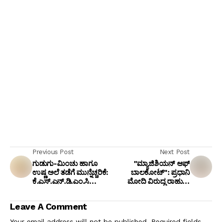
Previous Post
Next Post
ಗುಡುಗು-ಮಿಂಚು ಹಾಗೂ
"ಮ್ಯಾಜಿಶಿಯನ್ ಆಫ್
ಉಷ್ಣ ಅಲೆ ತಡೆಗೆ ಮುನ್ನೆಚ್ಚರಿಕೆ:
ಬಾಲಕೋಟ್": ಪ್ರಧಾನಿ
ಕೆ.ಎಸ್.ಎನ್.ಡಿ.ಎಂ.ಸಿ
ಮೋದಿ ವಿರುದ್ಧ ರಾಹುಲ್
ಆಯುಕ್ತೆ ಎಸ್. ಹೊನ್ನಾಂಭ
ಗಾಂಧಿ ವ್ಯಂಗ್ಯ, ಬಿಜೆಪಿ
ಕೊಟ್ಟ ಪ್ರಮುಖ
ಕೆಂಡಾಮಂಡಲ!
Leave A Comment
ಸೂಚನೆಗಳೇನು?
Your email address will not be published.
Required fields