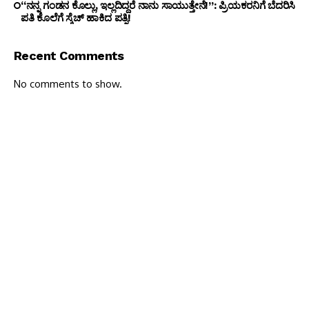
“ನನ್ನ ಗಂಡನ ಕೊಲ್ಲು, ಇಲ್ಲದಿದ್ದರೆ ನಾನು ಸಾಯುತ್ತೇನೆ!”: ಪ್ರಿಯಕರನಿಗೆ ಬೆದರಿಸಿ
ಪತಿ ಕೊಲೆಗೆ ಸ್ಕೆಚ್ ಹಾಕಿದ ಪತ್ನಿ!
Recent Comments
No comments to show.