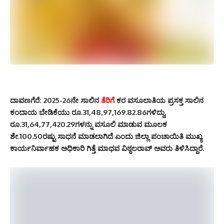
ದಾವಣಗೆರೆ: 2025-26ನೇ ಸಾಲಿನ
ತೆರಿಗೆ
ಕರ ವಸೂಲಾತಿಯ ಪ್ರಸಕ್ತ ಸಾಲಿನ
ಕಂದಾಯ ಬೇಡಿಕೆಯು ರೂ.31,48,97,169.82.86ಗಳಿದ್ದು,
ರೂ.31,64,77,420.29ಗಳನ್ನು ವಸೂಲಿ ಮಾಡುವ ಮೂಲಕ
ಶೇ.100.50ರಷ್ಟು ಸಾಧನೆ ಮಾಡಲಾಗಿದೆ ಎಂದು ಜಿಲ್ಲಾ ಪಂಚಾಯಿತಿ ಮುಖ್ಯ
ಕಾರ್ಯನಿರ್ವಾಹಕ ಅಧಿಕಾರಿ ಗಿತ್ತೆ ಮಾಧವ ವಿಠ್ಠಲರಾವ್‌ ಅವರು ತಿಳಿಸಿದ್ದಾರೆ.