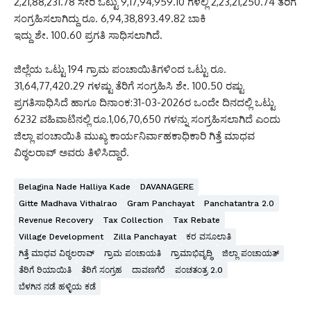
2,21,88,231.78 ಸೇರಿ ಒಟ್ಟು 9,17,94,959.10 ಗಳಲ್ಲಿ 2,23,21,250.74 ತೆರಿಗೆ
ಸಂಗ್ರಹಿಸಲಾಗಿದ್ದು ರೂ. 6,94,38,893.49.82 ಬಾಕಿ
ಇದ್ದು ಶೇ. 100.60 ಪ್ರಗತಿ ಸಾಧಿಸಲಾಗಿದೆ.
ಜಿಲ್ಲೆಯ ಒಟ್ಟು 194 ಗ್ರಾಮ ಪಂಚಾಯಿತಿಗಳಿಂದ ಒಟ್ಟು ರೂ.
31,64,77,420.29 ಗಳಷ್ಟು ತೆರಿಗೆ ಸಂಗ್ರಹಿಸಿ ಶೇ. 100.50 ರಷ್ಟು
ಪ್ರಗತಿಸಾಧಿಸಿದೆ ಹಾಗೂ ದಿನಾಂಕ:31-03-2026ರ ಒಂದೇ ದಿನದಲ್ಲಿ ಒಟ್ಟು
6232 ವಹಿವಾಟಿನಲ್ಲಿ ರೂ.1,06,70,650 ಗಳನ್ನು ಸಂಗ್ರಹಿಸಲಾಗಿದೆ ಎಂದು
ಜಿಲ್ಲಾ ಪಂಚಾಯಿತಿ ಮುಖ್ಯ ಕಾರ್ಯನಿರ್ವಾಹಕಾಧಿಕಾರಿ ಗಿತ್ತೆ ಮಾಧವ
ವಿಠ್ಠಲರಾವ್ ಅವರು ತಿಳಿಸಿದ್ದಾರೆ.
Belagina Nade Halliya Kade
DAVANAGERE
Gitte Madhava Vithalrao
Gram Panchayat
Panchatantra 2.0
Revenue Recovery
Tax Collection
Tax Rebate
Village Development
Zilla Panchayat
ಕರ ವಸೂಲಾತಿ
ಗಿತ್ತೆ ಮಾಧವ ವಿಠ್ಠಲರಾವ್
ಗ್ರಾಮ ಪಂಚಾಯತಿ
ಗ್ರಾಮಾಭಿವೃದ್ಧಿ
ಜಿಲ್ಲಾ ಪಂಚಾಯತ್
ತೆರಿಗೆ ರಿಯಾಯಿತಿ
ತೆರಿಗೆ ಸಂಗ್ರಹ
ದಾವಣಗೆರೆ
ಪಂಚತಂತ್ರ 2.0
ಬೆಳಗಿನ ನಡೆ ಹಳ್ಳಿಯ ಕಡೆ