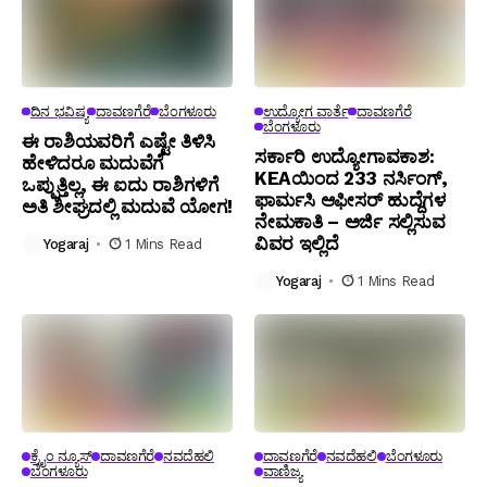
ದಿನ ಭವಿಷ್ಯ
ದಾವಣಗೆರೆ
ಬೆಂಗಳೂರು
ಉದ್ಯೋಗ ವಾರ್ತೆ
ದಾವಣಗೆರೆ
ಬೆಂಗಳೂರು
ಈ ರಾಶಿಯವರಿಗೆ ಎಷ್ಟೇ ತಿಳಿಸಿ
ಸರ್ಕಾರಿ ಉದ್ಯೋಗಾವಕಾಶ:
ಹೇಳಿದರೂ ಮದುವೆಗೆ
KEAಯಿಂದ 233 ನರ್ಸಿಂಗ್,
ಒಪ್ಪುತ್ತಿಲ್ಲ, ಈ ಐದು ರಾಶಿಗಳಿಗೆ
ಫಾರ್ಮಸಿ ಆಫೀಸರ್ ಹುದ್ದೆಗಳ
ಅತಿ ಶೀಘ್ರದಲ್ಲಿ ಮದುವೆ ಯೋಗ!
ನೇಮಕಾತಿ – ಅರ್ಜಿ ಸಲ್ಲಿಸುವ
ವಿವರ ಇಲ್ಲಿದೆ
Yogaraj
1 Mins Read
Yogaraj
1 Mins Read
ಕ್ರೈಂ ನ್ಯೂಸ್
ದಾವಣಗೆರೆ
ನವದೆಹಲಿ
ದಾವಣಗೆರೆ
ನವದೆಹಲಿ
ಬೆಂಗಳೂರು
ಬೆಂಗಳೂರು
ವಾಣಿಜ್ಯ