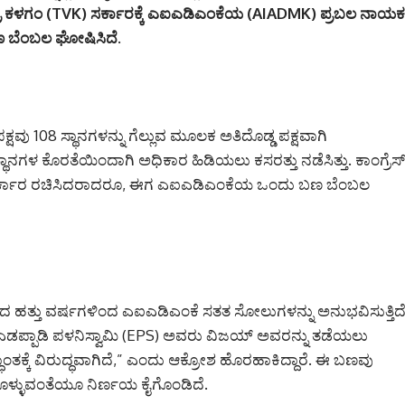
ಟ್ರಿ ಕಳಗಂ (TVK) ಸರ್ಕಾರಕ್ಕೆ ಎಐಎಡಿಎಂಕೆಯ (AIADMK) ಪ್ರಬಲ ನಾಯಕ
 ಬಣ ಬೆಂಬಲ ಘೋಷಿಸಿದೆ.
ವು 108 ಸ್ಥಾನಗಳನ್ನು ಗೆಲ್ಲುವ ಮೂಲಕ ಅತಿದೊಡ್ಡ ಪಕ್ಷವಾಗಿ
ಥಾನಗಳ ಕೊರತೆಯಿಂದಾಗಿ ಅಧಿಕಾರ ಹಿಡಿಯಲು ಕಸರತ್ತು ನಡೆಸಿತ್ತು. ಕಾಂಗ್ರೆಸ್
್ ಸರ್ಕಾರ ರಚಿಸಿದರಾದರೂ, ಈಗ ಎಐಎಡಿಎಂಕೆಯ ಒಂದು ಬಣ ಬೆಂಬಲ
ೆದ ಹತ್ತು ವರ್ಷಗಳಿಂದ ಎಐಎಡಿಎಂಕೆ ಸತತ ಸೋಲುಗಳನ್ನು ಅನುಭವಿಸುತ್ತಿದೆ
ಯ. ಎಡಪ್ಪಾಡಿ ಪಳನಿಸ್ವಾಮಿ (EPS) ಅವರು ವಿಜಯ್ ಅವರನ್ನು ತಡೆಯಲು
್ಧಾಂತಕ್ಕೆ ವಿರುದ್ಧವಾಗಿದೆ,” ಎಂದು ಆಕ್ರೋಶ ಹೊರಹಾಕಿದ್ದಾರೆ. ಈ ಬಣವು
ೊಳ್ಳುವಂತೆಯೂ ನಿರ್ಣಯ ಕೈಗೊಂಡಿದೆ.