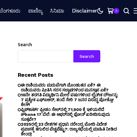
ಬೆಂಗಳೂರು
ವಾಣಿಜ್ಯ
ಸಿನಿಮಾ
Disclaimer
0
Search
Search
Recent Posts
ಈ ರಾಶಿಯವರು ಮದುವೆಗಾಗಿ ಮೊಂಡುತನ ಏಕೆ? ಈ
ರಾಶಿಯವರು ಪ್ರೀತಿಸಿ ಸರಸ ಸಲ್ಲಾಪಗಳಿಂದ ಮನಸ್ತಾಪ ಏಕೆ?
10ನೇ ತರಗತಿ ವಿದ್ಯಾರ್ಥಿನಿ ಮೇಲೆ ವರ್ಷಗಳಿಂದ ಲೈಂಗಿಕ ದೌರ್ಜನ್ಯ:
7 ಪ್ರತ್ಯೇಕ ಎಫ್ಐಆರ್, ತಂದೆ ಸೇರಿ 7 ಜನರ ವಿರುದ್ಧ ಪೋಕ್ಸೋ
ಕೇಸ್!
ಫ್ಲಿಪ್‌ಕಾರ್ಟ್ ಫ್ರೀಡಂ ಸೇಲ್‌ನಲ್ಲಿ ₹71,900 ಕ್ಕೆ ಇಳಿಯಲಿದೆ
iPhone 17 ಬೆಲೆ: ಈ ಆಫರ್‌ನಲ್ಲಿ ಫೋನ್ ಖರೀದಿಸುವುದು
ಸೂಕ್ತವೇ?
2025ರಲ್ಲಿ 23 ದೇಶಗಳ ಪ್ರಧಾನಿ ನರೇಂದ್ರ ಮೋದಿ ವಿದೇಶ
ಪ್ರವಾಸಕ್ಕೆ ತಗುಲಿದ ವೆಚ್ಚವೆಷ್ಟು?: ರಾಜ್ಯಸಭೆಯಲ್ಲಿ ಮಾಹಿತಿ ನೀಡಿದ
ಕೇಂದ್ರ!