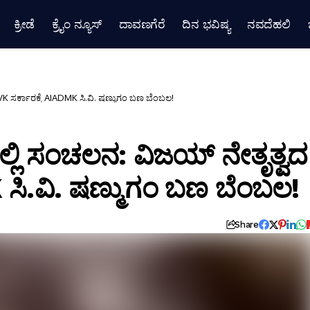
ಕ್ರೀಡೆ
ಕ್ರೈಂ ನ್ಯೂಸ್
ದಾವಣಗೆರೆ
ದಿನ ಭವಿಷ್ಯ
ನವದೆಹಲಿ
ಸರ್ಕಾರಕ್ಕೆ AIADMK ಸಿ.ವಿ. ಷಣ್ಮುಗಂ ಬಣ ಬೆಂಬಲ!
ಲಿ ಸಂಚಲನ: ವಿಜಯ್ ನೇತೃತ್ವದ
 ಸಿ.ವಿ. ಷಣ್ಮುಗಂ ಬಣ ಬೆಂಬಲ!
Share