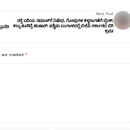
Next Post
ರಸ್ತೆ ಬದಿಯ ನಮಾಜ್‌ಗೆ ನಿಷೇಧ, ಗೋವುಗಳ ಕಳ್ಳಸಾಗಣೆಗೆ ಬ್ರೇಕ್,
ಕಲ್ಲು ತೂರಿದ್ರೆ ಹುಷಾರ್: ಪಶ್ಚಿಮ ಬಂಗಾಳದಲ್ಲಿ ಬಿಜೆಪಿ ಸರ್ಕಾರದ ಬಿಗಿ
್ಬಂದಿ!
ಕ್ರಮ!
s are marked
*