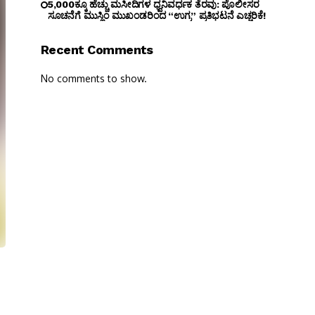
5,000ಕ್ಕೂ ಹೆಚ್ಚು ಮಸೀದಿಗಳ ಧ್ವನಿವರ್ಧಕ ತೆರವು: ಪೊಲೀಸರ
ಸೂಚನೆಗೆ ಮುಸ್ಲಿಂ ಮುಖಂಡರಿಂದ “ಉಗ್ರ” ಪ್ರತಿಭಟನೆ ಎಚ್ಚರಿಕೆ!
Recent Comments
No comments to show.