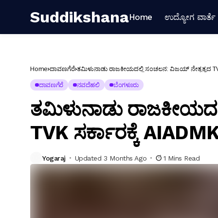
Suddikshana
Home
ಉದ್ಯೋಗ ವಾರ್ತೆ
Home
ದಾವಣಗೆರೆ
ತಮಿಳುನಾಡು ರಾಜಕೀಯದಲ್ಲಿ ಸಂಚಲನ: ವಿಜಯ್ ನೇತೃತ್ವದ TVK 
ದಾವಣಗೆರೆ
ನವದೆಹಲಿ
ಬೆಂಗಳೂರು
ತಮಿಳುನಾಡು ರಾಜಕೀಯದಲ್
TVK ಸರ್ಕಾರಕ್ಕೆ AIADMK
Yogaraj
Updated 3 Months Ago
1 Mins Read