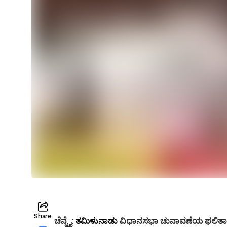
Share
ಚೆನ್ನೈ:
ತಮಿಳುನಾಡು
ವಿಧಾನಸಭಾ ಚುನಾವಣೆಯ ಫಲಿತಾಂಶದ 