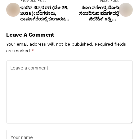
Previous Post
Next Post
ಇಂದಿನ ಚಿನ್ನದ ದರ (ಮೇ 25,
ಪಿಎಂ ನರೇಂದ್ರ ಮೋದಿ
2026): ಬೆಂಗಳೂರು,
ಸಂಚರಿಸುವ ಮಾರ್ಗದಲ್ಲಿ
ದಾವಣಗೆರೆಯಲ್ಲಿ ಬಂಗಾರದ
ಜಿಲೆಟಿನ್ ಕಡ್ಡಿ ಪತ್ತೆ:
ಬೆಲೆ ಏರಿಕೆ! ಇಲ್ಲಿದೆ ಕಂಪ್ಲೀಟ್
ಬೆಂಗಳೂರಿನ 6 ಪೊಲೀಸರ
ಡಿಟೇಲ್ಸ್
ಅಮಾನತು!
Leave A Comment
Your email address will not be published.
Required fields
are marked
*