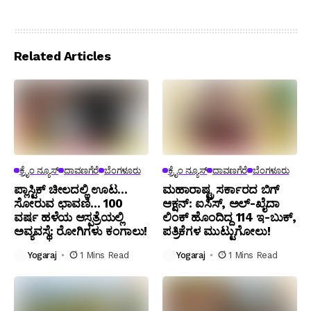
Related Articles
ಕ್ರೈಂ ನ್ಯೂಸ್
ದಾವಣಗೆರೆ
ಬೆಂಗಳೂರು
ಕ್ರೈಂ ನ್ಯೂಸ್
ದಾವಣಗೆರೆ
ಬೆಂಗಳೂರು
ಪ್ಲಾಸ್ಟಿಕ್ ಚೀಲದಲ್ಲಿ ಊಟ…
ಮಹಾರಾಷ್ಟ್ರ ಸರ್ಕಾರದ ಬಿಗ್
ಸೋರುವ ಛಾವಣಿ… 100
ಆಕ್ಷನ್: ಐಸಿಸ್, ಅಲ್-ಖೈದಾ
ವರ್ಷ ಹಳೆಯ ಆಸ್ಪತ್ರೆಯಲ್ಲಿ
ಲಿಂಕ್ ಹೊಂದಿದ್ದ 114 ಇ-ಬುಕ್,
ಅವ್ಯವಸ್ಥೆ: ರೋಗಿಗಳು ಕಂಗಾಲು!
ಪತ್ರಿಕೆಗಳ ಮುಟ್ಟುಗೋಲು!
Yogaraj
1 Mins Read
Yogaraj
1 Mins Read