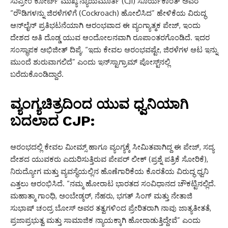
ಸುಪ್ರೀಂ ಕೋರ್ಟ್ ಮುಖ್ಯ ನ್ಯಾಯಮೂರ್ತಿ (CJI) ಸೂರ್ಯಕಾಂತ್ ಅವರ
“ರೌಡಿಗಳನ್ನು ಜಿರಳೆಗಳಿಗೆ (Cockroach) ಹೋಲಿಸಿದ” ಹೇಳಿಕೆಯ ವಿರುದ್ಧ
ಆನ್‌ಲೈನ್ ಪ್ರತಿಭಟನೆಯಾಗಿ ಆರಂಭವಾದ ಈ ವ್ಯಂಗ್ಯಾತ್ಮಕ ಪೇಜ್, ಇಂದು
ದೇಶದ ಅತಿ ದೊಡ್ಡ ಯುವ ಆಂದೋಲನವಾಗಿ ರೂಪಾಂತರಗೊಂಡಿದೆ. ಇದರ
ಸಂಸ್ಥಾಪಕ ಅಭಿಜೀತ್ ದಿಪ್ಕೆ, “ಇದು ಕೇವಲ ಆರಂಭವಷ್ಟೇ, ಜಿರಳೆಗಳ ಆಟ ಇನ್ನು
ಮುಂದೆ ಶುರುವಾಗಲಿದೆ” ಎಂದು ಇನ್‌ಸ್ಟಾಗ್ರಾಮ್ ಪೋಸ್ಟ್‌ನಲ್ಲಿ
ಬರೆದುಕೊಂಡಿದ್ದಾರೆ.
ವ್ಯಂಗ್ಯಚಿತ್ರದಿಂದ ಯುವ ಧ್ವನಿಯಾಗಿ
ಬದಲಾದ CJP:
ಆರಂಭದಲ್ಲಿ ಕೇವಲ ಮೀಮ್ಸ್ ಹಾಗೂ ವ್ಯಂಗ್ಯಕ್ಕೆ ಸೀಮಿತವಾಗಿದ್ದ ಈ ಪೇಜ್, ಸದ್ಯ
ದೇಶದ ಯುವಕರು ಎದುರಿಸುತ್ತಿರುವ ಪೇಪರ್ ಲೀಕ್ (ಪ್ರಶ್ನೆ ಪತ್ರಿಕೆ ಸೋರಿಕೆ),
ನಿರುದ್ಯೋಗ ಮತ್ತು ವ್ಯವಸ್ಥೆಯಲ್ಲಿನ ಹೊಣೆಗಾರಿಕೆಯ ಕೊರತೆಯ ವಿರುದ್ಧ ಧ್ವನಿ
ಎತ್ತಲು ಆರಂಭಿಸಿದೆ. “ನಮ್ಮ ಹೋರಾಟ ಭಾರತದ ಸಂವಿಧಾನದ ಚೌಕಟ್ಟಿನಲ್ಲಿದೆ.
ಮಹಾತ್ಮಾ ಗಾಂಧಿ, ಅಂಬೇಡ್ಕರ್, ನೆಹರು, ಭಗತ್ ಸಿಂಗ್ ಮತ್ತು ನೇತಾಜಿ
ಸುಭಾಷ್ ಚಂದ್ರ ಬೋಸ್ ಅವರ ತತ್ವಗಳಿಂದ ಪ್ರೇರಿತರಾಗಿ ನಾವು ಜಾತ್ಯತೀತತೆ,
ಪ್ರಜಾಪ್ರಭುತ್ವ ಮತ್ತು ಸಾಮಾಜಿಕ ನ್ಯಾಯಕ್ಕಾಗಿ ಹೋರಾಡುತ್ತಿದ್ದೇವೆ” ಎಂದು