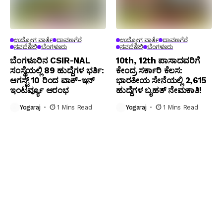
ಉದ್ಯೋಗ ವಾರ್ತೆ
ದಾವಣಗೆರೆ
ಉದ್ಯೋಗ ವಾರ್ತೆ
ದಾವಣಗೆರೆ
ನವದೆಹಲಿ
ಬೆಂಗಳೂರು
ನವದೆಹಲಿ
ಬೆಂಗಳೂರು
ಬೆಂಗ‌ಳೂರಿನ CSIR-NAL
10th, 12th ಪಾಸಾದವರಿಗೆ
ಸಂಸ್ಥೆಯಲ್ಲಿ 89 ಹುದ್ದೆಗಳ ಭರ್ತಿ:
ಕೇಂದ್ರ ಸರ್ಕಾರಿ ಕೆಲಸ:
ಆಗಸ್ಟ್ 10 ರಿಂದ ವಾಕ್-ಇನ್
ಭಾರತೀಯ ಸೇನೆಯಲ್ಲಿ 2,615
ಇಂಟರ್ವ್ಯೂ ಆರಂಭ
ಹುದ್ದೆಗಳ ಬೃಹತ್ ನೇಮಕಾತಿ!
Yogaraj
1 Mins Read
Yogaraj
1 Mins Read