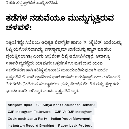
ಸಿಜೆಪಿ ತನ್ನ ಪ್ರಕಟಣೆಯಲ್ಲಿ ತಿಳಿಸಿದೆ.
ತಡೆಗಳ ನಡುವೆಯೂ ಮುನ್ನುಗ್ಗುತ್ತಿರುವ
ಚಳವಳಿ:
ಇತ್ತೀಚೆಗಷ್ಟೇ ಸಿಜೆಪಿಯ ಅಧಿಕೃತ ವೆಬ್‌ಸೈಟ್ ಹಾಗೂ ‘X’ (ಟ್ವಿಟರ್) ಖಾತೆಯನ್ನು
ನಿಷ್ಕ್ರಿಯಗೊಳಿಸಲಾಗಿದ್ದು, ಇನ್‌ಸ್ಟಾಗ್ರಾಮ್ ಖಾತೆಯನ್ನು ಹ್ಯಾಕ್ ಮಾಡಲು
ಪ್ರಯತ್ನಿಸಲಾಗಿತ್ತು ಎಂದು ಅಭಿಜೀತ್ ದಿಪ್ಕೆ ಆರೋಪಿಸಿದ್ದಾರೆ. ಆದಾಗ್ಯೂ,
ಸರ್ಕಾರಿ ವ್ಯವಸ್ಥೆಯ ಯಾವುದೇ ಒತ್ತಡಗಳಿಗೂ ಮಣಿಯದೆ ಯುವ
ಸಬಲೀಕರಣಕ್ಕಾಗಿ ತಟಸ್ಥ ಹೋರಾಟ ಮುಂದುವರಿಸುವುದಾಗಿ ಪಾರ್ಟಿ
ಸ್ಪಷ್ಟಪಡಿಸಿದೆ. ಪಾಕಿಸ್ತಾನದಿಂದ ಫಾಲೋವರ್ಸ್ ಬರುತ್ತಿದ್ದಾರೆ ಎಂಬ ಆರೋಪಕ್ಕೆ
ತಿರುಗೇಟು ನೀಡಿರುವ ಸಂಸ್ಥಾಪಕರು, ನಮ್ಮ ಪೇಜ್‌ನ ಶೇ. 94 ರಷ್ಟು ಪ್ರೇಕ್ಷಕರು
ಭಾರತೀಯರೇ ಆಗಿದ್ದಾರೆ ಎಂದು ಸ್ಪಷ್ಟಪಡಿಸಿದ್ದಾರೆ.
Abhijeet Dipke
CJI Surya Kant Cockroach Remark
CJP Instagram Followers
CJP Vs BJP Instagram
Cockroach Janta Party
Indian Youth Movement
Instagram Record Breaking
Paper Leak Protest