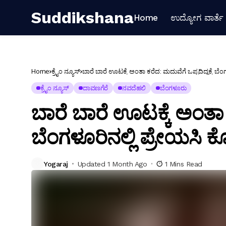
Suddikshana
Home
ಉದ್ಯೋಗ ವಾರ್ತೆ
Home
ಕ್ರೈಂ ನ್ಯೂಸ್
ಬಾರೆ ಬಾರೆ ಊಟಕ್ಕೆ ಅಂತಾ ಕರೆದ: ಮದುವೆಗೆ ಒಪ್ಪದಿದ್ದಕ್ಕೆ ಬ
ಕ್ರೈಂ ನ್ಯೂಸ್
ದಾವಣಗೆರೆ
ನವದೆಹಲಿ
ಬೆಂಗಳೂರು
ಬಾರೆ ಬಾರೆ ಊಟಕ್ಕೆ ಅಂತಾ ಕರ
ಬೆಂಗಳೂರಿನಲ್ಲಿ ಪ್ರೇಯಸಿ
Yogaraj
Updated 1 Month Ago
1 Mins Read