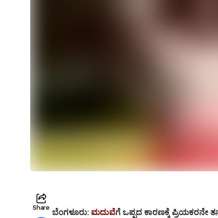
Share
ಬೆಂಗಳೂರು:
ಮದುವೆ
ಗೆ ಒಪ್ಪದ ಕಾರಣಕ್ಕೆ ಪ್ರಿಯಕರನೇ 