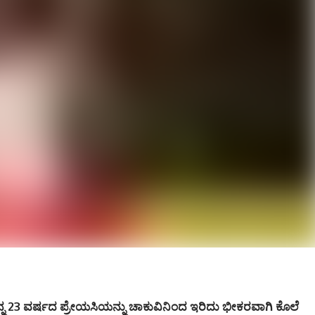
ತನ್ನ 23 ವರ್ಷದ ಪ್ರೇಯಸಿಯನ್ನು ಚಾಕುವಿನಿಂದ ಇರಿದು ಭೀಕರವಾಗಿ ಕೊಲೆ