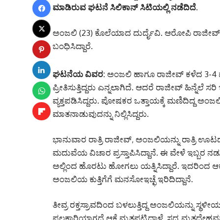
ಮಾಡಿರುವ ಘಟನೆ ಸಿಲಿಕಾನ್ ಸಿಟಿಯಲ್ಲಿ ನಡೆದಿದೆ.
ಅಂಜಲಿ (23) ಕೊಲೆಯಾದ ದುರ್ದೈವಿ. ಆರೋಪಿ ರಾಜೀವ್‌
ಬಂಧಿಸಿದ್ದಾರೆ.
ಘಟನೆಯ ವಿವರ:
ಅಂಜಲಿ ಹಾಗೂ ರಾಜೀವ್ ಕಳೆದ 3-4 ವರ್
ಪ್ರೀತಿಸುತ್ತಿದ್ದರು ಎನ್ನಲಾಗಿದೆ. ಆದರೆ ರಾಜೀವ್ ಹಿನ್
ವ್ಯಕ್ತಪಡಿಸಿದ್ದರು. ಪೋಷಕರ ಒತ್ತಾಯಕ್ಕೆ ಮಣಿದಿದ್ದ ಅಂ
ಮಾತನಾಡುವುದನ್ನು ನಿಲ್ಲಿಸಿದ್ದರು.
ಭಾನುವಾರ ರಾತ್ರಿ ರಾಜೀವ್, ಅಂಜಲಿಯನ್ನು ರಾತ್ರಿ ಊಟದ
ಮದುವೆಯ ವಿಚಾರ ಪ್ರಸ್ತಾಪಿಸಿದ್ದಾನೆ. ಈ ವೇಳೆ ಇಬ್ಬರ ನಡ
ಅಲ್ಲಿಂದ ಹೊರಟು ಹೋಗಲು ಯತ್ನಿಸಿದ್ದಾರೆ. ಇದರಿಂದ 
ಅಂಜಲಿಯ ಕುತ್ತಿಗೆಗೆ ಮನಸೋಇಚ್ಛೆ ಇರಿದಿದ್ದಾನೆ.
ತೀವ್ರ ರಕ್ತಸ್ರಾವದಿಂದ ಬಳಲುತ್ತಿದ್ದ ಅಂಜಲಿಯನ್ನು ಸ್ಥಳೀಯರ
ಫಲಕಾರಿಯಾಗದೆ ಆಕೆ ಮೃತಪಟ್ಟಿದ್ದಾಳೆ. ಸದ್ಯ ಮೃತದೇಹವನ್ನ