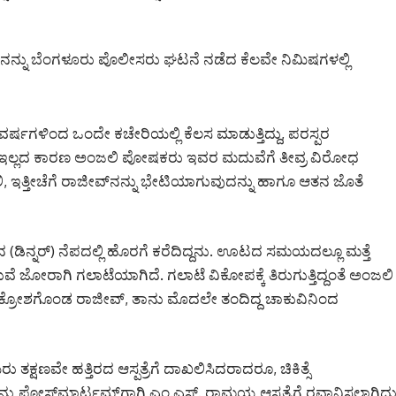
ನನ್ನು ಬೆಂಗಳೂರು ಪೊಲೀಸರು ಘಟನೆ ನಡೆದ ಕೆಲವೇ ನಿಮಿಷಗಳಲ್ಲಿ
ಷಗಳಿಂದ ಒಂದೇ ಕಚೇರಿಯಲ್ಲಿ ಕೆಲಸ ಮಾಡುತ್ತಿದ್ದು, ಪರಸ್ಪರ
ನೆಲೆ ಸರಿ ಇಲ್ಲದ ಕಾರಣ ಅಂಜಲಿ ಪೋಷಕರು ಇವರ ಮದುವೆಗೆ ತೀವ್ರ ವಿರೋಧ
ಜಲಿ, ಇತ್ತೀಚೆಗೆ ರಾಜೀವ್‌ನನ್ನು ಭೇಟಿಯಾಗುವುದನ್ನು ಹಾಗೂ ಆತನ ಜೊತೆ
 (ಡಿನ್ನರ್) ನೆಪದಲ್ಲಿ ಹೊರಗೆ ಕರೆದಿದ್ದನು. ಊಟದ ಸಮಯದಲ್ಲೂ ಮತ್ತೆ
ುವೆ ಜೋರಾಗಿ ಗಲಾಟೆಯಾಗಿದೆ. ಗಲಾಟೆ ವಿಕೋಪಕ್ಕೆ ತಿರುಗುತ್ತಿದ್ದಂತೆ ಅಂಜಲಿ
ಆಕ್ರೋಶಗೊಂಡ ರಾಜೀವ್, ತಾನು ಮೊದಲೇ ತಂದಿದ್ದ ಚಾಕುವಿನಿಂದ
ು ತಕ್ಷಣವೇ ಹತ್ತಿರದ ಆಸ್ಪತ್ರೆಗೆ ದಾಖಲಿಸಿದರಾದರೂ, ಚಿಕಿತ್ಸೆ
ು ಪೋಸ್ಟ್‌ಮಾರ್ಟಮ್‌ಗಾಗಿ ಎಂ.ಎಸ್. ರಾಮಯ್ಯ ಆಸ್ಪತ್ರೆಗೆ ರವಾನಿಸಲಾಗಿದ್ದು