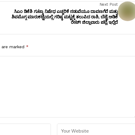
Next Post
ಸಿಎಂ ಡಿಕೆಶಿ ಗುಟ್ಕಾ ನಿಷೇಧ ಎಚ್ಚರಿಕೆ ನಡುವೆಯೂ ದಾವಣಗೆರೆ ಮತ್ತು
ಶಿವಮೊಗ್ಗ ಮಾರುಕಟ್ಟೆಯಲ್ಲಿ ಗರಿಷ್ಠ ಮಟ್ಟಕ್ಕೆ ತಲುಪಿದ ರಾಶಿ, ಬೆಟ್ಟೆ ಅಡಿಕೆ
ರೇಟ್! ಜಿಲ್ಲಾವಾರು ಪಟ್ಟಿ ಇಲ್ಲಿದೆ
s are marked
*