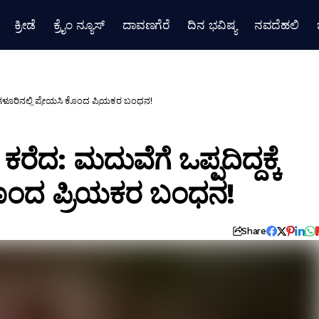
ಕ್ರೀಡೆ
ಕ್ರೈಂ ನ್ಯೂಸ್
ದಾವಣಗೆರೆ
ದಿನ ಭವಿಷ್ಯ
ನವದೆಹಲಿ
ೆಂಗಳೂರಿನಲ್ಲಿ ಪ್ರೇಯಸಿ ಕೊಂದ ಪ್ರಿಯಕರ ಬಂಧನ!
ೆದ: ಮದುವೆಗೆ ಒಪ್ಪದಿದ್ದಕ್ಕೆ
 ಕೊಂದ ಪ್ರಿಯಕರ ಬಂಧನ!
Share