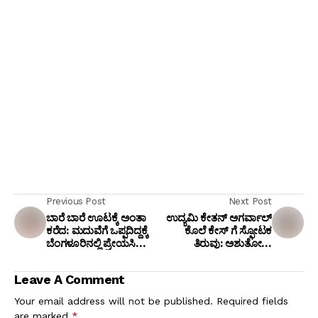
Previous Post
Next Post
ಬಾರೆ ಬಾರೆ ಊಟಕ್ಕೆ ಅಂತಾ
ಉದ್ಯಮಿ ಕೇತನ್ ಅಗರ್ವಾಲ್
ಕರೆದ: ಮದುವೆಗೆ ಒಪ್ಪದಿದ್ದಕ್ಕೆ
ಕೊಲೆ ಕೇಸ್ ಗೆ ಸ್ಫೋಟಕ
ಬೆಂಗಳೂರಿನಲ್ಲಿ ಪ್ರೇಯಸಿ
ತಿರುವು: ಅಶುತೋಷ್
ಕೊಂದ ಪ್ರಿಯಕರ ಬಂಧನ!
ಶ್ರೀವಾಸ್ತವ ನಮ್ಮ ವಕೀಲರೇ
ಅಲ್ಲ ಎಂದ ಸಿಯಾ ಗೋಯಲ್
Leave A Comment
ಕುಟುಂಬ; ಬೆದರಿಕೆ ಆರೋಪ!
Your email address will not be published.
Required fields
are marked
*