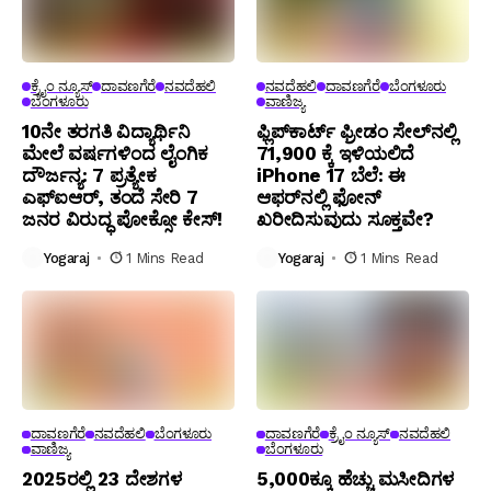
ಕ್ರೈಂ ನ್ಯೂಸ್
ದಾವಣಗೆರೆ
ನವದೆಹಲಿ
ನವದೆಹಲಿ
ದಾವಣಗೆರೆ
ಬೆಂಗಳೂರು
ಬೆಂಗಳೂರು
ವಾಣಿಜ್ಯ
10ನೇ ತರಗತಿ ವಿದ್ಯಾರ್ಥಿನಿ
ಫ್ಲಿಪ್‌ಕಾರ್ಟ್ ಫ್ರೀಡಂ ಸೇಲ್‌ನಲ್ಲಿ
ಮೇಲೆ ವರ್ಷಗಳಿಂದ ಲೈಂಗಿಕ
₹71,900 ಕ್ಕೆ ಇಳಿಯಲಿದೆ
ದೌರ್ಜನ್ಯ: 7 ಪ್ರತ್ಯೇಕ
iPhone 17 ಬೆಲೆ: ಈ
ಎಫ್ಐಆರ್, ತಂದೆ ಸೇರಿ 7
ಆಫರ್‌ನಲ್ಲಿ ಫೋನ್
ಜನರ ವಿರುದ್ಧ ಪೋಕ್ಸೋ ಕೇಸ್!
ಖರೀದಿಸುವುದು ಸೂಕ್ತವೇ?
Yogaraj
1 Mins Read
Yogaraj
1 Mins Read
ದಾವಣಗೆರೆ
ನವದೆಹಲಿ
ಬೆಂಗಳೂರು
ದಾವಣಗೆರೆ
ಕ್ರೈಂ ನ್ಯೂಸ್
ನವದೆಹಲಿ
ವಾಣಿಜ್ಯ
ಬೆಂಗಳೂರು
2025ರಲ್ಲಿ 23 ದೇಶಗಳ
5,000ಕ್ಕೂ ಹೆಚ್ಚು ಮಸೀದಿಗಳ