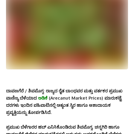
ದಾವಣಗೆರೆ / ಶಿವಮೊಗ್ಗ:
ರಾಜ್ಯದ ರೈತ ಬಾಂಧವರ ಮತ್ತು ವರ್ತಕರ ಪ್ರಮುಖ
ವಾಣಿಜ್ಯ ಬೆಳೆಯಾದ
ಅಡಿಕೆ
(Arecanut Market Prices) ಮಾರುಕಟ್ಟೆ
ದರಗಳು ಇಂದಿನ ವಹಿವಾಟಿನಲ್ಲಿ ಅತ್ಯಂತ ಸ್ಥಿರ ಹಾಗೂ ಆಶಾದಾಯಕ
ಪ್ರವೃತ್ತಿಯನ್ನು ತೋರ್ಪಡಿಸಿದೆ.
ಪ್ರಮುಖ ಬೆಳೆಗಾರರ ಹಬ್ ಎನಿಸಿಕೊಂಡಿರುವ ಶಿವಮೊಗ್ಗ, ಚನ್ನಗಿರಿ ಹಾಗೂ