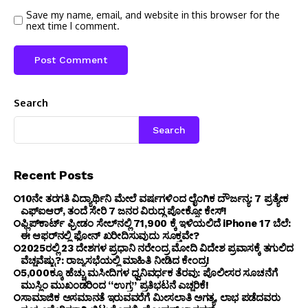
Save my name, email, and website in this browser for the
next time I comment.
Search
Search
Recent Posts
10ನೇ ತರಗತಿ ವಿದ್ಯಾರ್ಥಿನಿ ಮೇಲೆ ವರ್ಷಗಳಿಂದ ಲೈಂಗಿಕ ದೌರ್ಜನ್ಯ: 7 ಪ್ರತ್ಯೇಕ
ಎಫ್ಐಆರ್, ತಂದೆ ಸೇರಿ 7 ಜನರ ವಿರುದ್ಧ ಪೋಕ್ಸೋ ಕೇಸ್!
ಫ್ಲಿಪ್‌ಕಾರ್ಟ್ ಫ್ರೀಡಂ ಸೇಲ್‌ನಲ್ಲಿ ₹71,900 ಕ್ಕೆ ಇಳಿಯಲಿದೆ iPhone 17 ಬೆಲೆ:
ಈ ಆಫರ್‌ನಲ್ಲಿ ಫೋನ್ ಖರೀದಿಸುವುದು ಸೂಕ್ತವೇ?
2025ರಲ್ಲಿ 23 ದೇಶಗಳ ಪ್ರಧಾನಿ ನರೇಂದ್ರ ಮೋದಿ ವಿದೇಶ ಪ್ರವಾಸಕ್ಕೆ ತಗುಲಿದ
ವೆಚ್ಚವೆಷ್ಟು?: ರಾಜ್ಯಸಭೆಯಲ್ಲಿ ಮಾಹಿತಿ ನೀಡಿದ ಕೇಂದ್ರ!
5,000ಕ್ಕೂ ಹೆಚ್ಚು ಮಸೀದಿಗಳ ಧ್ವನಿವರ್ಧಕ ತೆರವು: ಪೊಲೀಸರ ಸೂಚನೆಗೆ
ಮುಸ್ಲಿಂ ಮುಖಂಡರಿಂದ “ಉಗ್ರ” ಪ್ರತಿಭಟನೆ ಎಚ್ಚರಿಕೆ!
ಸಾಮಾಜಿಕ ಅಸಮಾನತೆ ಇರುವವರೆಗೆ ಮೀಸಲಾತಿ ಅಗತ್ಯ, ಲಾಭ ಪಡೆದವರು