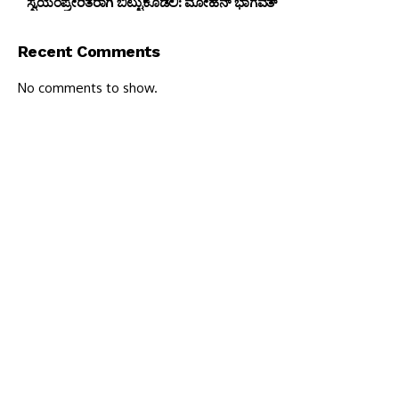
ಸ್ವಯಂಪ್ರೇರಿತರಾಗಿ ಬಿಟ್ಟುಕೊಡಲಿ: ಮೋಹನ್ ಭಾಗವತ್
Recent Comments
No comments to show.