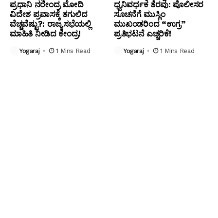
ಪ್ರಧಾನಿ ನರೇಂದ್ರ ಮೋದಿ
ಧ್ವನಿವರ್ಧಕ ತೆರವು: ಪೊಲೀಸರ
ವಿದೇಶ ಪ್ರವಾಸಕ್ಕೆ ತಗುಲಿದ
ಸೂಚನೆಗೆ ಮುಸ್ಲಿಂ
ವೆಚ್ಚವೆಷ್ಟು?: ರಾಜ್ಯಸಭೆಯಲ್ಲಿ
ಮುಖಂಡರಿಂದ “ಉಗ್ರ”
ಮಾಹಿತಿ ನೀಡಿದ ಕೇಂದ್ರ!
ಪ್ರತಿಭಟನೆ ಎಚ್ಚರಿಕೆ!
Yogaraj
1 Mins Read
Yogaraj
1 Mins Read