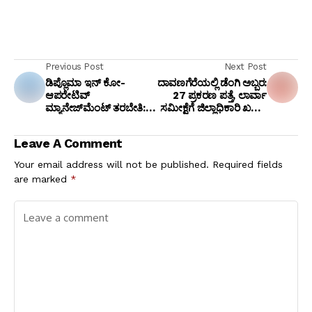
Previous Post
Next Post
ಡಿಪ್ಲೊಮಾ ಇನ್ ಕೋ-
ದಾವಣಗೆರೆಯಲ್ಲಿ ಡೆಂಗಿ ಅಬ್ಬರ:
ಆಪರೇಟಿವ್
27 ಪ್ರಕರಣ ಪತ್ತೆ, ಲಾರ್ವಾ
ಮ್ಯಾನೇಜ್‌ಮೆಂಟ್ ತರಬೇತಿ:
ಸಮೀಕ್ಷೆಗೆ ಜಿಲ್ಲಾಧಿಕಾರಿ ಖಡಕ್
ಜೂನ್ 30ರೊಳಗೆ ಅರ್ಜಿ
ಸೂಚನೆ!
ಸಲ್ಲಿಸಿ
Leave A Comment
Your email address will not be published.
Required fields
are marked
*