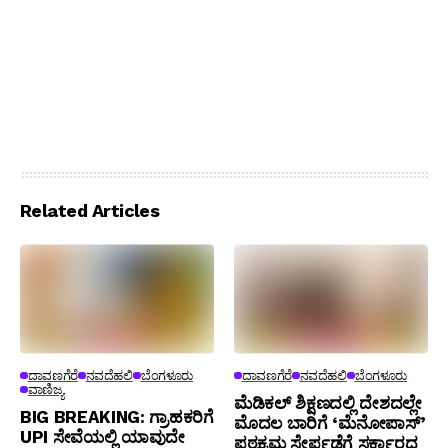
Related Articles
ದಾವಣಗೆರೆ
ನವದೆಹಲಿ
ಬೆಂಗಳೂರು
ದಾವಣಗೆರೆ
ನವದೆಹಲಿ
ಬೆಂಗಳೂರು
ವಾಣಿಜ್ಯ
ಮೆಡಿಕಲ್ ಶಿಕ್ಷಣದಲ್ಲಿ ದೇಶದಲ್ಲೇ
BIG BREAKING: ಗ್ರಾಹಕರಿಗೆ
ಮೊದಲ ಬಾರಿಗೆ ‘ಮೆನೋಪಾಸ್’
UPI ಸೇವೆಯಲ್ಲಿ ಯಾವುದೇ
ಪಠ್ಯಕ್ರಮ ಸೇರ್ಪಡೆಗೆ ಸರ್ಕಾರದ