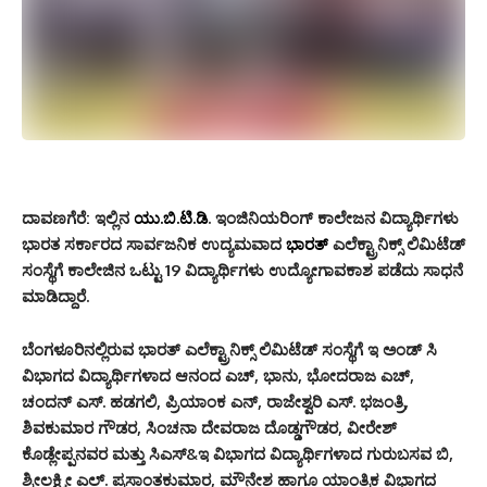
ದಾವಣಗೆರೆ: ಇಲ್ಲಿನ
ಯು.ಬಿ.ಟಿ.ಡಿ
. ಇಂಜಿನಿಯರಿಂಗ್ ಕಾಲೇಜನ ವಿದ್ಯಾರ್ಥಿಗಳು
ಭಾರತ ಸರ್ಕಾರದ ಸಾರ್ವಜನಿಕ ಉದ್ಯಮವಾದ
ಭಾರತ್
ಎಲೆಕ್ಟ್ರಾನಿಕ್ಸ್ ಲಿಮಿಟೆಡ್
ಸಂಸ್ಥೆಗೆ ಕಾಲೇಜಿನ ಒಟ್ಟು 19 ವಿದ್ಯಾರ್ಥಿಗಳು ಉದ್ಯೋಗಾವಕಾಶ ಪಡೆದು ಸಾಧನೆ
ಮಾಡಿದ್ದಾರೆ.
ಬೆಂಗಳೂರಿನಲ್ಲಿರುವ ಭಾರತ್ ಎಲೆಕ್ಟ್ರಾನಿಕ್ಸ್ ಲಿಮಿಟೆಡ್ ಸಂಸ್ಥೆಗೆ ಇ ಅಂಡ್ ಸಿ
ವಿಭಾಗದ ವಿದ್ಯಾರ್ಥಿಗಳಾದ ಆನಂದ ಎಚ್, ಭಾನು, ಭೋದರಾಜ ಎಚ್,
ಚಂದನ್ ಎಸ್. ಹಡಗಲಿ, ಪ್ರಿಯಾಂಕ ಎನ್, ರಾಜೇಶ್ವರಿ ಎಸ್. ಭಜಂತ್ರಿ,
ಶಿವಕುಮಾರ ಗೌಡರ, ಸಿಂಚನಾ ದೇವರಾಜ ದೊಡ್ಡಗೌಡರ, ವೀರೇಶ್
ಕೊಡ್ಲೇಪ್ಪನವರ ಮತ್ತು ಸಿಎಸ್&ಇ ವಿಭಾಗದ ವಿದ್ಯಾರ್ಥಿಗಳಾದ ಗುರುಬಸವ ಬಿ,
ಶ್ರೀಲಕ್ಷ್ಮೀ ಎಲ್. ಪ್ರಸಾಂತಕುಮಾರ, ಮೌನೇಶ ಹಾಗೂ ಯಾಂತ್ರಿಕ ವಿಭಾಗದ