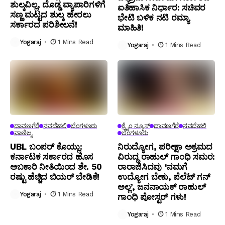
ಶುಲ್ಕವಿಲ್ಲ, ದೊಡ್ಡ ವ್ಯಾಪಾರಿಗಳಿಗೆ
ಐತಿಹಾಸಿಕ ನಿರ್ಧಾರ: ಸಚಿವರ
ಸಣ್ಣ ಮಟ್ಟದ ಶುಲ್ಕ ಹೇರಲು
ಭೇಟಿ ಬಳಿಕ ನಟಿ ರಮ್ಯಾ
ಸರ್ಕಾರದ ಪರಿಶೀಲನೆ!
ಮಾಹಿತಿ!
Yogaraj
1 Mins Read
Yogaraj
1 Mins Read
ದಾವಣಗೆರೆ
ನವದೆಹಲಿ
ಬೆಂಗಳೂರು
ಕ್ರೈಂ ನ್ಯೂಸ್
ದಾವಣಗೆರೆ
ನವದೆಹಲಿ
ವಾಣಿಜ್ಯ
ಬೆಂಗಳೂರು
UBL ಬಂಪರ್ ಕೊಯ್ಲು:
ನಿರುದ್ಯೋಗ, ಪರೀಕ್ಷಾ ಅಕ್ರಮದ
ಕರ್ನಾಟಕ ಸರ್ಕಾರದ ಹೊಸ
ವಿರುದ್ಧ ರಾಹುಲ್ ಗಾಂಧಿ ಸಮರ:
ಅಬಕಾರಿ ನೀತಿಯಿಂದ ಶೇ. 50
ರಾರಾಜಿಸಿದವು ‘ನಮಗೆ
ರಷ್ಟು ಹೆಚ್ಚಿದ ಬಿಯರ್ ಬೇಡಿಕೆ!
ಉದ್ಯೋಗ ಬೇಕು, ಪೆಲೆಟ್ ಗನ್
ಅಲ್ಲ’, ಜನನಾಯಕ್ ರಾಹುಲ್
Yogaraj
1 Mins Read
ಗಾಂಧಿ ಪೋಸ್ಟರ್ ಗಳು!
Yogaraj
1 Mins Read