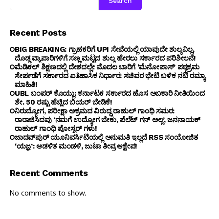
Search
Recent Posts
BIG BREAKING: ಗ್ರಾಹಕರಿಗೆ UPI ಸೇವೆಯಲ್ಲಿ ಯಾವುದೇ ಶುಲ್ಕವಿಲ್ಲ,
ದೊಡ್ಡ ವ್ಯಾಪಾರಿಗಳಿಗೆ ಸಣ್ಣ ಮಟ್ಟದ ಶುಲ್ಕ ಹೇರಲು ಸರ್ಕಾರದ ಪರಿಶೀಲನೆ!
ಮೆಡಿಕಲ್ ಶಿಕ್ಷಣದಲ್ಲಿ ದೇಶದಲ್ಲೇ ಮೊದಲ ಬಾರಿಗೆ ‘ಮೆನೋಪಾಸ್’ ಪಠ್ಯಕ್ರಮ
ಸೇರ್ಪಡೆಗೆ ಸರ್ಕಾರದ ಐತಿಹಾಸಿಕ ನಿರ್ಧಾರ: ಸಚಿವರ ಭೇಟಿ ಬಳಿಕ ನಟಿ ರಮ್ಯಾ
ಮಾಹಿತಿ!
UBL ಬಂಪರ್ ಕೊಯ್ಲು: ಕರ್ನಾಟಕ ಸರ್ಕಾರದ ಹೊಸ ಅಬಕಾರಿ ನೀತಿಯಿಂದ
ಶೇ. 50 ರಷ್ಟು ಹೆಚ್ಚಿದ ಬಿಯರ್ ಬೇಡಿಕೆ!
ನಿರುದ್ಯೋಗ, ಪರೀಕ್ಷಾ ಅಕ್ರಮದ ವಿರುದ್ಧ ರಾಹುಲ್ ಗಾಂಧಿ ಸಮರ:
ರಾರಾಜಿಸಿದವು ‘ನಮಗೆ ಉದ್ಯೋಗ ಬೇಕು, ಪೆಲೆಟ್ ಗನ್ ಅಲ್ಲ’, ಜನನಾಯಕ್
ರಾಹುಲ್ ಗಾಂಧಿ ಪೋಸ್ಟರ್ ಗಳು!
ಜಾದವ್‌ಪುರ್ ಯೂನಿವರ್ಸಿಟಿಯಲ್ಲಿ ಅನುಮತಿ ಇಲ್ಲದೆ RSS ಸಂಯೋಜಿತ
‘ಯಜ್ಞ’: ಆಡಳಿತ ಮಂಡಳಿ, ಜುಟಾ ತೀವ್ರ ಆಕ್ಷೇಪ!
Recent Comments
No comments to show.