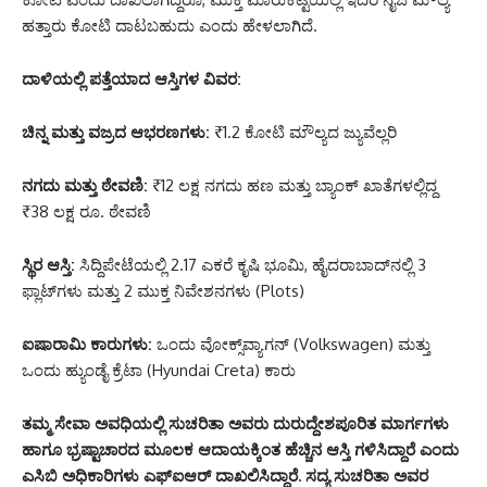
ಹತ್ತಾರು ಕೋಟಿ ದಾಟಬಹುದು ಎಂದು ಹೇಳಲಾಗಿದೆ.
ದಾಳಿಯಲ್ಲಿ ಪತ್ತೆಯಾದ ಆಸ್ತಿಗಳ ವಿವರ:
ಚಿನ್ನ ಮತ್ತು ವಜ್ರದ ಆಭರಣಗಳು:
₹1.2 ಕೋಟಿ ಮೌಲ್ಯದ ಜ್ಯುವೆಲ್ಲರಿ
ನಗದು ಮತ್ತು ಠೇವಣಿ:
₹12 ಲಕ್ಷ ನಗದು ಹಣ ಮತ್ತು ಬ್ಯಾಂಕ್ ಖಾತೆಗಳಲ್ಲಿದ್ದ
₹38 ಲಕ್ಷ ರೂ. ಠೇವಣಿ
ಸ್ಥಿರ ಆಸ್ತಿ:
ಸಿದ್ದಿಪೇಟೆಯಲ್ಲಿ 2.17 ಎಕರೆ ಕೃಷಿ ಭೂಮಿ, ಹೈದರಾಬಾದ್‌ನಲ್ಲಿ 3
ಫ್ಲಾಟ್‌ಗಳು ಮತ್ತು 2 ಮುಕ್ತ ನಿವೇಶನಗಳು (Plots)
ಐಷಾರಾಮಿ ಕಾರುಗಳು:
ಒಂದು ವೋಕ್ಸ್‌ವ್ಯಾಗನ್ (Volkswagen) ಮತ್ತು
ಒಂದು ಹ್ಯುಂಡೈ ಕ್ರೆಟಾ (Hyundai Creta) ಕಾರು
ತಮ್ಮ ಸೇವಾ ಅವಧಿಯಲ್ಲಿ ಸುಚರಿತಾ ಅವರು ದುರುದ್ದೇಶಪೂರಿತ ಮಾರ್ಗಗಳು
ಹಾಗೂ ಭ್ರಷ್ಟಾಚಾರದ ಮೂಲಕ ಆದಾಯಕ್ಕಿಂತ ಹೆಚ್ಚಿನ ಆಸ್ತಿ ಗಳಿಸಿದ್ದಾರೆ ಎಂದು
ಎಸಿಬಿ ಅಧಿಕಾರಿಗಳು ಎಫ್‌ಐಆರ್ ದಾಖಲಿಸಿದ್ದಾರೆ. ಸದ್ಯ ಸುಚರಿತಾ ಅವರ