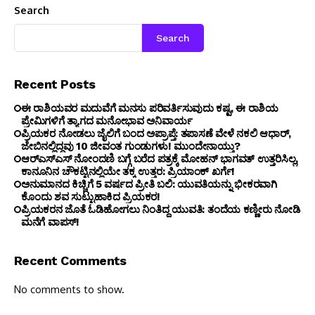
Search
Search
Recent Posts
ಈ ರಾಶಿಯವರ ಮದುವೆಗೆ ಮನಸು ಪರಿವರ್ತಿಸುವುದು ಕಷ್ಟ, ಈ ರಾಶಿಯ
ಪ್ರೇಮಿಗಳಿಗೆ ತ್ಯಾಗದ ಮನೋಭಾವ ಅನಿವಾರ್ಯ
ಪ್ರಿಯಕರ ನೋಡಲು ಜೈಲಿಗೆ ಬಂದ ಅಪ್ರಾಪ್ತೆ: ತಪಾಸಣೆ ವೇಳೆ ನಕಲಿ ಆಧಾರ್,
ಜೇಬಿನಲ್ಲಿದ್ದವು 10 ಜೀವಂತ ಗುಂಡುಗಳು! ಮುಂದೇನಾಯ್ತು?
ಆರ್‌ಎಸ್‌ಎಸ್‌ ನೋಂದಣಿ ಬಗ್ಗೆ ಬರೆದ ಪತ್ರಕ್ಕೆ ಮೋಹನ್ ಭಾಗವತ್ ಉತ್ತರಿಸಿಲ್ಲ,
ಕಾನೂನಿನ ಚೌಕಟ್ಟಿನಲ್ಲಿಯೇ ತಕ್ಕ ಉತ್ತರ: ಪ್ರಿಯಾಂಕ್ ಖರ್ಗೆ!
ಅನುಮಾನದ ಕಿಚ್ಚಿಗೆ 5 ವರ್ಷದ ಪ್ರೀತಿ ಬಲಿ: ಯುವತಿಯನ್ನು ಭೀಕರವಾಗಿ
ಕೊಂದು ಶವ ಸುಟ್ಟುಹಾಕಿದ ಪ್ರಿಯಕರ!
ಪ್ರಿಯಕರನ ಜೊತೆ ಓಡಿಹೋಗಲು ನಿಂತಿದ್ದ ಯುವತಿ: ತಂದೆಯ ಕಣ್ಣೀರು ನೋಡಿ
ಮನೆಗೆ ವಾಪಸ್!
Recent Comments
No comments to show.