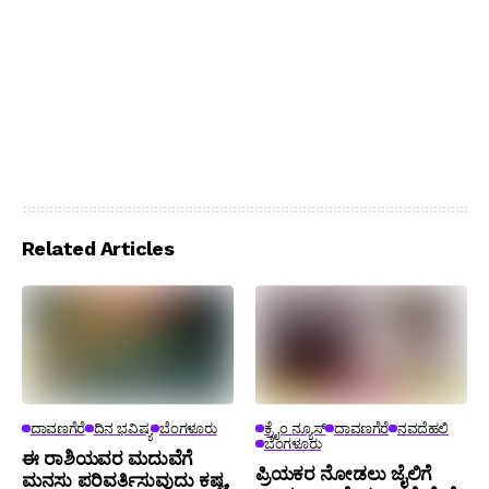
Related Articles
ದಾವಣಗೆರೆ
ದಿನ ಭವಿಷ್ಯ
ಬೆಂಗಳೂರು
ಕ್ರೈಂ ನ್ಯೂಸ್
ದಾವಣಗೆರೆ
ನವದೆಹಲಿ
ಬೆಂಗಳೂರು
ಈ ರಾಶಿಯವರ ಮದುವೆಗೆ
ಪ್ರಿಯಕರ ನೋಡಲು ಜೈಲಿಗೆ
ಮನಸು ಪರಿವರ್ತಿಸುವುದು ಕಷ್ಟ,