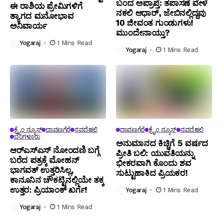
ಬಂದ ಅಪ್ರಾಪ್ತೆ: ತಪಾಸಣೆ ವೇಳೆ
ಈ ರಾಶಿಯ ಪ್ರೇಮಿಗಳಿಗೆ
ನಕಲಿ ಆಧಾರ್, ಜೇಬಿನಲ್ಲಿದ್ದವು
ತ್ಯಾಗದ ಮನೋಭಾವ
10 ಜೀವಂತ ಗುಂಡುಗಳು!
ಅನಿವಾರ್ಯ
ಮುಂದೇನಾಯ್ತು?
Yogaraj
1 Mins Read
Yogaraj
1 Mins Read
ಕ್ರೈಂ ನ್ಯೂಸ್
ದಾವಣಗೆರೆ
ನವದೆಹಲಿ
ದಾವಣಗೆರೆ
ಕ್ರೈಂ ನ್ಯೂಸ್
ನವದೆಹಲಿ
ಬೆಂಗಳೂರು
ಅನುಮಾನದ ಕಿಚ್ಚಿಗೆ 5 ವರ್ಷದ
ಆರ್‌ಎಸ್‌ಎಸ್‌ ನೋಂದಣಿ ಬಗ್ಗೆ
ಪ್ರೀತಿ ಬಲಿ: ಯುವತಿಯನ್ನು
ಬರೆದ ಪತ್ರಕ್ಕೆ ಮೋಹನ್
ಭೀಕರವಾಗಿ ಕೊಂದು ಶವ
ಭಾಗವತ್ ಉತ್ತರಿಸಿಲ್ಲ,
ಸುಟ್ಟುಹಾಕಿದ ಪ್ರಿಯಕರ!
ಕಾನೂನಿನ ಚೌಕಟ್ಟಿನಲ್ಲಿಯೇ ತಕ್ಕ
ಉತ್ತರ: ಪ್ರಿಯಾಂಕ್ ಖರ್ಗೆ!
Yogaraj
1 Mins Read
Yogaraj
1 Mins Read