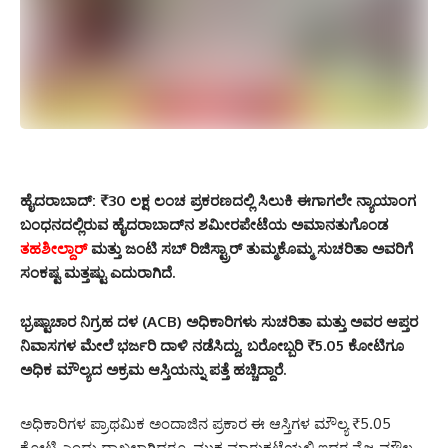
ಹೈದರಾಬಾದ್
: ₹30 ಲಕ್ಷ ಲಂಚ ಪ್ರಕರಣದಲ್ಲಿ ಸಿಲುಕಿ ಈಗಾಗಲೇ ನ್ಯಾಯಾಂಗ
ಬಂಧನದಲ್ಲಿರುವ ಹೈದರಾಬಾದ್‌ನ ಶಮೀರಪೇಟೆಯ ಅಮಾನತುಗೊಂಡ
ತಹಶೀಲ್ದಾರ್
ಮತ್ತು ಜಂಟಿ ಸಬ್ ರಿಜಿಸ್ಟ್ರಾರ್ ತುಮ್ಮಕೊಮ್ಮ ಸುಚರಿತಾ ಅವರಿಗೆ
ಸಂಕಷ್ಟ ಮತ್ತಷ್ಟು ಎದುರಾಗಿದೆ.
ಭ್ರಷ್ಟಾಚಾರ ನಿಗ್ರಹ ದಳ (ACB) ಅಧಿಕಾರಿಗಳು ಸುಚರಿತಾ ಮತ್ತು ಅವರ ಆಪ್ತರ
ನಿವಾಸಗಳ ಮೇಲೆ ಭರ್ಜರಿ ದಾಳಿ ನಡೆಸಿದ್ದು, ಬರೋಬ್ಬರಿ ₹5.05 ಕೋಟಿಗೂ
ಅಧಿಕ ಮೌಲ್ಯದ ಅಕ್ರಮ ಆಸ್ತಿಯನ್ನು ಪತ್ತೆ ಹಚ್ಚಿದ್ದಾರೆ.
ಅಧಿಕಾರಿಗಳ ಪ್ರಾಥಮಿಕ ಅಂದಾಜಿನ ಪ್ರಕಾರ ಈ ಆಸ್ತಿಗಳ ಮೌಲ್ಯ ₹5.05
ಕೋಟಿ ಎಂದು ದಾಖಲಾಗಿದ್ದರೂ, ಮುಕ್ತ ಮಾರುಕಟ್ಟೆಯಲ್ಲಿ ಇದರ ನೈಜ ಮೌಲ್ಯ