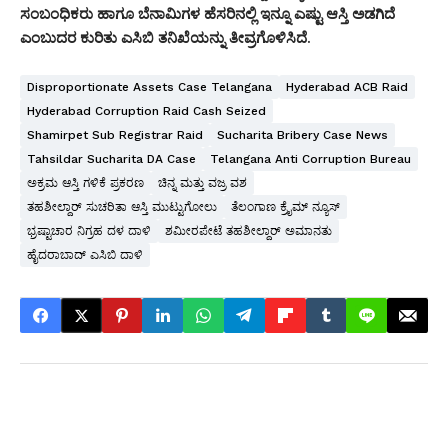
ಸಂಬಂಧಿಕರು ಹಾಗೂ ಬೆನಾಮಿಗಳ ಹೆಸರಿನಲ್ಲಿ ಇನ್ನೂ ಎಷ್ಟು ಆಸ್ತಿ ಅಡಗಿದೆ
ಎಂಬುದರ ಕುರಿತು ಎಸಿಬಿ ತನಿಖೆಯನ್ನು ತೀವ್ರಗೊಳಿಸಿದೆ.
Disproportionate Assets Case Telangana
Hyderabad ACB Raid
Hyderabad Corruption Raid Cash Seized
Shamirpet Sub Registrar Raid
Sucharita Bribery Case News
Tahsildar Sucharita DA Case
Telangana Anti Corruption Bureau
ಅಕ್ರಮ ಆಸ್ತಿ ಗಳಿಕೆ ಪ್ರಕರಣ
ಚಿನ್ನ ಮತ್ತು ವಜ್ರ ವಶ
ತಹಶೀಲ್ದಾರ್ ಸುಚರಿತಾ ಆಸ್ತಿ ಮುಟ್ಟುಗೋಲು
ತೆಲಂಗಾಣ ಕ್ರೈಮ್ ನ್ಯೂಸ್
ಭ್ರಷ್ಟಾಚಾರ ನಿಗ್ರಹ ದಳ ದಾಳಿ
ಶಮೀರಪೇಟೆ ತಹಶೀಲ್ದಾರ್ ಅಮಾನತು
ಹೈದರಾಬಾದ್ ಎಸಿಬಿ ದಾಳಿ