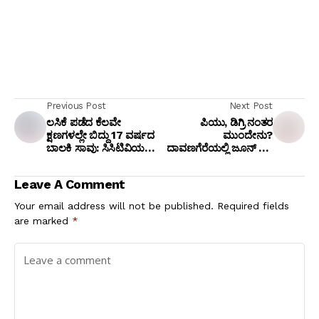
Previous Post
Next Post
ಲಸಿಕೆ ಪಡೆದ ಕೆಲವೇ
ಪಿಯು, ಡಿಗ್ರಿ ನಂತರ
ಕ್ಷಣಗಳಲ್ಲೇ ಬಿದ್ದು 17 ವರ್ಷದ
ಮುಂದೇನು?
ಬಾಲಕಿ ಸಾವು: ಸಿಸಿಟಿವಿಯಲ್ಲಿ
ದಾವಣಗೆರೆಯಲ್ಲಿ ಜೂನ್ 27,
ಭಯಾನಕ ದೃಶ್ಯ ಸೆರೆ!
28 ಕ್ಕೆ "ನ್ಯೂಸ್ ಫಸ್ಟ್" ಬೃಹತ್
ಶಿಕ್ಷಣ ಮೇಳ, ಉಚಿತ ಪ್ರವೇಶ!
Leave A Comment
Your email address will not be published.
Required fields
are marked
*