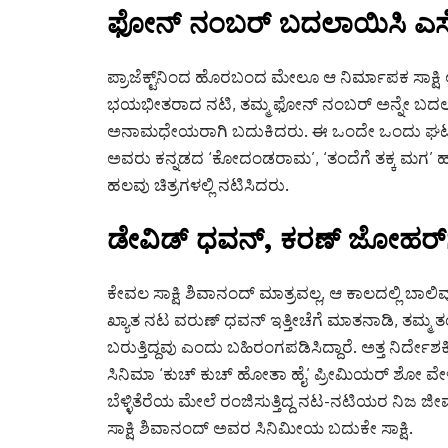
ಫೋನ್ ನಂಬರ್ ಬದಲಾಯಿಸಿ ಎಸ್
ಪ್ರಾಜೆಕ್ಟ್‌ನಿಂದ ಹೊರಬಂದ ಮೇಲೂ ಆ ನಿರ್ಮಾಪಕ ಸಾಕ್ಷಿ ಅ
ಭಯಭೀತರಾದ ನಟಿ, ತಮ್ಮ ಫೋನ್ ನಂಬರ್ ಅನ್ನೇ ಬದಲಾ
ಅನಾಮಧೇಯರಾಗಿ ಬದುಕಿದರು. ಈ ಒಂದೇ ಒಂದು ಘಟನೆ ಅ
ಅವರು ಕನ್ನಡದ ‘ಕೋದಂಡರಾಮ’, ‘ತಂದೆಗೆ ತಕ್ಕ ಮಗ’ ಹ
ಹಲವು ಚಿತ್ರಗಳಲ್ಲಿ ನಟಿಸಿದರು.
ಡೇವಿಡ್ ಧವನ್, ಕರಣ್ ಜೋಹರ್‌
ಕೇವಲ ಸಾಕ್ಷಿ ಶಿವಾನಂದ್ ಮಾತ್ರವಲ್ಲ, ಆ ಕಾಲದಲ್ಲಿ ಬಾಲಿವುಡ
ಖ್ಯಾತ ನಟ ವರುಣ್ ಧವನ್ ಇತ್ತೀಚೆಗೆ ಮಾತನಾಡಿ, ತಮ್ಮ ತಂ
ಬರುತ್ತಿದ್ದವು ಎಂದು ಬಹಿರಂಗಪಡಿಸಿದ್ದಾರೆ.
ಅತ್ತ ನಿರ್ದ
ಸಿನಿಮಾ ‘ಕುಚ್ ಕುಚ್ ಹೋತಾ ಹೈ’ ಪ್ರೀಮಿಯರ್ ಶೋ ವೇಳೆಗ
ಬೆಳ್ಳಿತೆರೆಯ ಮೇಲೆ ರಂಜಿಸುತ್ತಿದ್ದ ನಟ-ನಟಿಯರ ನಿಜ 
ಸಾಕ್ಷಿ ಶಿವಾನಂದ್ ಅವರ ಸಿನಿಮೀಯ ಬದುಕೇ ಸಾಕ್ಷಿ.