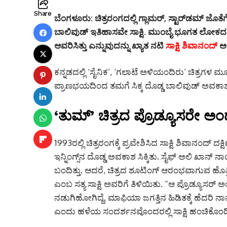
Share
ಬೆಂಗಳೂರು:
ಚಿತ್ರರಂಗದಲ್ಲಿ ಗ್ಲಾಮರ್, ಸ್ಟಾರ್‌ಡಮ್ ಜ
ಬಾಲಿವುಡ್ ಇತಿಹಾಸವೇ ಸಾಕ್ಷಿ. ಮುಂಬೈ ಭೂಗತ ಲೋಕದ
ಆವರಿಸಿತ್ತು ಎನ್ನುವುದನ್ನು ಖ್ಯಾತ ನಟಿ
ಸಾಕ್ಷಿ ಶಿವಾನಂದ್
ಅವ
ಕನ್ನಡದಲ್ಲಿ ‘ಸೈನಿಕ’, ‘ಗಲಾಟೆ ಅಳಿಯಂದಿರು’ ಚಿತ್ರಗಳ 
ಪ್ರಾಣಭಯದಿಂದ ತಮಗೆ ಸಿಕ್ಕ ದೊಡ್ಡ ಬಾಲಿವುಡ್ ಅವಕಾಶವನ್ನ
‘ತುಮ್’ ಚಿತ್ರದ ಪ್ರೊಡ್ಯೂಸರೇ ಅಂಡ
1993ರಲ್ಲಿ ಚಿತ್ರರಂಗಕ್ಕೆ ಪ್ರವೇಶಿಸಿದ ಸಾಕ್ಷಿ ಶಿವಾನಂದ್ ದ
ಇನ್ನಿಂಗ್ಸ್‌ನ ದೊಡ್ಡ ಅವಕಾಶ ಸಿಕ್ಕಿತು.
ಸೈಫ್ ಅಲಿ ಖಾನ್ ನಾಯಕ
ಬಂದಿತ್ತು. ಆದರೆ, ಚಿತ್ರದ ಶೂಟಿಂಗ್ ಆರಂಭವಾಗುವ ಹೊತ
ಎಂಬ ಸತ್ಯ ಸಾಕ್ಷಿ ಅವರಿಗೆ ತಿಳಿಯಿತು. “ಆ ಪ್ರೊಡ್ಯೂಸರ್ 
ನಡುಗಿಹೋಗಿದ್ದೆ. ಮಾಫಿಯಾ ಜಗತ್ತಿನ ಹಿಡಿತಕ್ಕೆ ಹೆದರಿ ನಾ
ಎಂದು ಹಳೆಯ ಸಂದರ್ಶನವೊಂದರಲ್ಲಿ ಸಾಕ್ಷಿ ಹಂಚಿಕೊಂಡಿದ