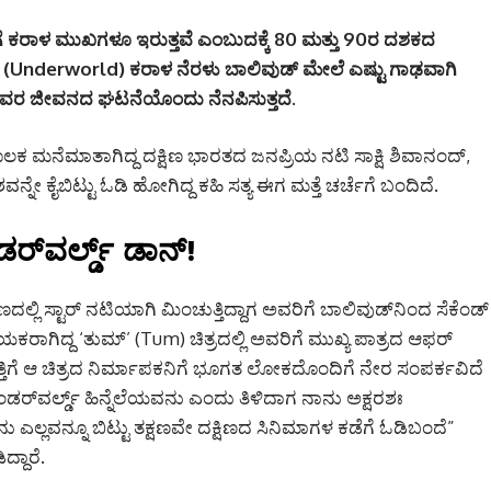
ೊತೆಗೆ ಕರಾಳ ಮುಖಗಳೂ ಇರುತ್ತವೆ ಎಂಬುದಕ್ಕೆ 80 ಮತ್ತು 90ರ ದಶಕದ
 (Underworld) ಕರಾಳ ನೆರಳು ಬಾಲಿವುಡ್ ಮೇಲೆ ಎಷ್ಟು ಗಾಢವಾಗಿ
ರ ಜೀವನದ ಘಟನೆಯೊಂದು ನೆನಪಿಸುತ್ತದೆ.
ಮೂಲಕ ಮನೆಮಾತಾಗಿದ್ದ ದಕ್ಷಿಣ ಭಾರತದ ಜನಪ್ರಿಯ ನಟಿ ಸಾಕ್ಷಿ ಶಿವಾನಂದ್,
ೇ ಕೈಬಿಟ್ಟು ಓಡಿ ಹೋಗಿದ್ದ ಕಹಿ ಸತ್ಯ ಈಗ ಮತ್ತೆ ಚರ್ಚೆಗೆ ಬಂದಿದೆ.
ರ್‌ವರ್ಲ್ಡ್ ಡಾನ್!
ಕ್ಷಿಣದಲ್ಲಿ ಸ್ಟಾರ್ ನಟಿಯಾಗಿ ಮಿಂಚುತ್ತಿದ್ದಾಗ ಅವರಿಗೆ ಬಾಲಿವುಡ್‌ನಿಂದ ಸೆಕೆಂಡ್
ರಾಗಿದ್ದ ‘ತುಮ್’ (Tum) ಚಿತ್ರದಲ್ಲಿ ಅವರಿಗೆ ಮುಖ್ಯ ಪಾತ್ರದ ಆಫರ್
್ತಿಗೆ ಆ ಚಿತ್ರದ ನಿರ್ಮಾಪಕನಿಗೆ ಭೂಗತ ಲೋಕದೊಂದಿಗೆ ನೇರ ಸಂಪರ್ಕವಿದೆ
ಅಂಡರ್‌ವರ್ಲ್ಡ್ ಹಿನ್ನೆಲೆಯವನು ಎಂದು ತಿಳಿದಾಗ ನಾನು ಅಕ್ಷರಶಃ
ನು ಎಲ್ಲವನ್ನೂ ಬಿಟ್ಟು ತಕ್ಷಣವೇ ದಕ್ಷಿಣದ ಸಿನಿಮಾಗಳ ಕಡೆಗೆ ಓಡಿಬಂದೆ”
್ದಾರೆ.