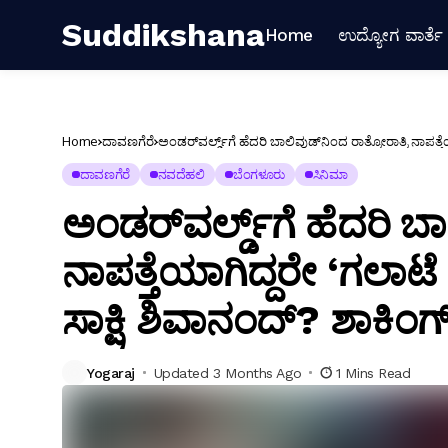
Suddikshana
Home
ಉದ್ಯೋಗ ವಾರ್ತೆ
Home
ದಾವಣಗೆರೆ
ಅಂಡರ್‌ವರ್ಲ್ಡ್‌ಗೆ ಹೆದರಿ ಬಾಲಿವುಡ್‌ನಿಂದ ರಾತ್ರೋರಾತ್ರಿ ನಾಪತ್ತ
ದಾವಣಗೆರೆ
ನವದೆಹಲಿ
ಬೆಂಗಳೂರು
ಸಿನಿಮಾ
ಅಂಡರ್‌ವರ್ಲ್ಡ್‌ಗೆ ಹೆದರಿ ಬಾ
ನಾಪತ್ತೆಯಾಗಿದ್ದರೇ ‘ಗಲಾಟೆ
ಸಾಕ್ಷಿ ಶಿವಾನಂದ್? ಶಾಕಿಂಗ್ ಕ
Yogaraj
Updated 3 Months Ago
1 Mins Read