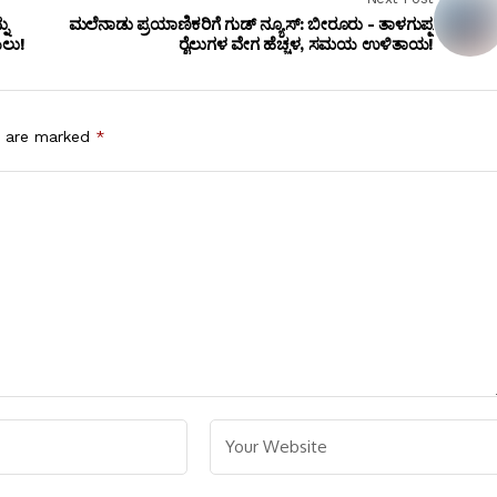
ನು
ಮಲೆನಾಡು ಪ್ರಯಾಣಿಕರಿಗೆ ಗುಡ್ ನ್ಯೂಸ್: ಬೀರೂರು - ತಾಳಗುಪ್ಪ
ಲು!
ರೈಲುಗಳ ವೇಗ ಹೆಚ್ಚಳ, ಸಮಯ ಉಳಿತಾಯ!
s are marked
*