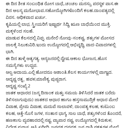
ಈ ದಿನ ಶೀತ ಸಂಬಂಧಿತ ರೋಗ ಬಾಧೆ,.ಚಂಚಲ ಮನಸ್ಸು, ಪರಸ್ಥಳ ವಾಸ.ಈ
ದಿನ ಆಲಸ್ಯ ಮನೋಭಾವ.ಸಹೋದ್ಯೋಗಿಗಳೊಂದಿಗೆ ಕಲಹ.ದಾಂಪತ್ಯದಲ್ಲಿ
ವಿರಸ. ಅಧಿಕವಾದ ಖರ್ಚು.
ಕೃಷಿಯಲ್ಲಿ ಲಾಭ, ಸ್ತ್ರೀಯರಿಗೆ ಇಷ್ಟಾರ್ಥ ಸಿದ್ಧಿ, ಋಣ ಬಾಧೆಯಿಂದ ಮುಕ್ತಿ.
ಮಕ್ಕಳಿಂದ ಸಲಹೆ.
ಮಾಡುವ ಕೆಲಸದಲ್ಲಿ ವಿಘ್ನ. ಮನೇಲಿ ನೋವು-ಸಂಕಷ್ಟ. ಶತ್ರುಗಳ ಮೋಸದ
ಜಾಲಕ್ಕೆ ಸಿಲುಕುವಿರಿ.ಇಂದು ಉದ್ಯೋಗದಲ್ಲಿ ಅಭಿವೃದ್ಧಿ. ವಾದ-ವಿವಾದಗಳಲ್ಲಿ
ಭಾಗಿ.
ಈ ದಿನ ತಾಳ್ಮೆ ಅತ್ಯಗತ್ಯ. ಅನ್ಯಜನರಲ್ಲಿ ದ್ವೇಷ.ಅಕಾಲ ಭೋಜನ,.ಹೊಸ
ಸಮಸ್ಯೆಗಳು ಉದ್ಭವ.
ಅಲ್ಪ ಆದಾಯ.ಎಲ್ಲಿ ಹೋದರೂ ಅಶಾಂತಿ.ಕೆಲಸ ಕಾರ್ಯಗಳಲ್ಲಿ ವಾಗ್ವಾದ.
ಅದೃಷ್ಟ ರತ್ನ_ ಹವಳ,ಮಾಣಿಕ್ಯ, ಪುಷ್ಪರಾಗ.
ಅದೃಷ್ಟ ಸಂಖ್ಯೆ 2
ಜಾತಕ ಆಧಾರದ (ಜನ್ಮ ದಿನಾಂಕ ಮತ್ತು ಸಮಯ ತಿಳಿಸಿದರೆ ಜಾತಕ ಬರೆದು
ತಿಳಿಸಲಾಗುವುದು) ಜಾತಕದ ಆಧಾರ ಹಾಗೂ ಹಸ್ತಸಾಮುದ್ರಿಕೆ ಆಧಾರ ಮೇಲೆ
ವಿವಾಹ, ಪ್ರೇಮ ವಿವಾಹ, ಮದುವೆ ಸಾಲಾವಳಿ, ದಾಂಪತ್ಯ ಕಲಹ, ಕುಟುಂಬ
ಕಲಹ, ಅತ್ತೆ-ಸೊಸೆ ಜಗಳ, ಸಂತಾನ ಭಾಗ್ಯ, ಸಾಲ ಬಾಧೆ, ಶತ್ರುಗಳಿಂದ ತೊಂದರೆ,
ಹಣಕಾಸು ವ್ಯವಹಾರದಲ್ಲಿ ನಷ್ಟ, ವ್ಯಾಪಾರ ನಷ್ಟ, ಉದ್ಯೋಗದಲ್ಲಿ ಕಿರುಕುಳ,
ವಿದೇಶ ಪ್ರವಾಸ, ಆಸ್ತಿ ಖರೀದಿ, ಜನವಶ ಧನವಶ, ಜನ್ಮ ರಾಶಿ ನಕ್ಷತ್ರಗಳ ಮೇಲೆ