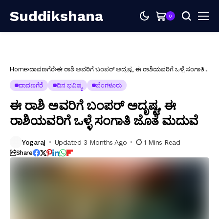
Suddikshana
0
Home
ದಾವಣಗೆರೆ
ಈ ರಾಶಿ ಅವರಿಗೆ ಬಂಪರ್ ಅದೃಷ್ಟ, ಈ ರಾಶಿಯವರಿಗೆ ಒಳ್ಳೆ ಸಂಗಾತಿ
ಜೊತೆ ಮದುವೆ
ದಾವಣಗೆರೆ
ದಿನ ಭವಿಷ್ಯ
ಬೆಂಗಳೂರು
ಈ ರಾಶಿ ಅವರಿಗೆ ಬಂಪರ್ ಅದೃಷ್ಟ, ಈ
ರಾಶಿಯವರಿಗೆ ಒಳ್ಳೆ ಸಂಗಾತಿ ಜೊತೆ ಮದುವೆ
Yogaraj
Updated 3 Months Ago
1 Mins Read
Share