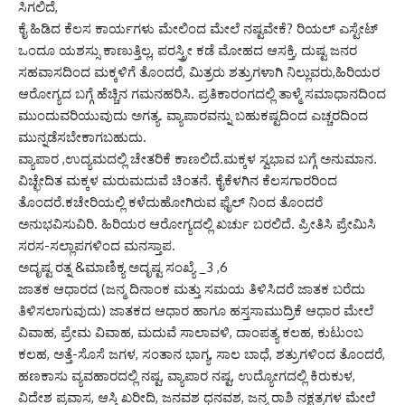
ಸಿಗಲಿದೆ,
ಕೈ ಹಿಡಿದ ಕೆಲಸ ಕಾರ್ಯಗಳು ಮೇಲಿಂದ ಮೇಲೆ ನಷ್ಟವೇಕೆ? ರಿಯಲ್ ಎಸ್ಟೇಟ್
ಒಂದೂ ಯಶಸ್ಸು ಕಾಣುತ್ತಿಲ್ಲ, ಪರಸ್ತ್ರೀ ಕಡೆ ಮೋಹದ ಆಸಕ್ತಿ, ದುಷ್ಟ ಜನರ
ಸಹವಾಸದಿಂದ ಮಕ್ಕಳಿಗೆ ತೊಂದರೆ, ಮಿತ್ರರು ಶತ್ರುಗಳಾಗಿ ನಿಲ್ಲುವರು,ಹಿರಿಯರ
ಆರೋಗ್ಯದ ಬಗ್ಗೆ ಹೆಚ್ಚಿನ ಗಮನಹರಿಸಿ. ಪ್ರತಿಕಾರಂಗದಲ್ಲಿ ತಾಳ್ಮೆ ಸಮಾಧಾನದಿಂದ
ಮುಂದುವರಿಯುವುದು ಅಗತ್ಯ. ವ್ಯಾಪಾರವನ್ನು ಬಹುಕಷ್ಟದಿಂದ ಎಚ್ಚರದಿಂದ
ಮುನ್ನಡೆಸಬೇಕಾಗಬಹುದು.
ವ್ಯಾಪಾರ ,ಉದ್ಯಮದಲ್ಲಿ ಚೇತರಿಕೆ ಕಾಣಲಿದೆ.ಮಕ್ಕಳ ಸ್ವಭಾವ ಬಗ್ಗೆ ಅನುಮಾನ.
ವಿಚ್ಛೇದಿತ ಮಕ್ಕಳ ಮರುಮದುವೆ ಚಿಂತನೆ. ಕೈಕೆಳಗಿನ ಕೆಲಸಗಾರರಿಂದ
ತೊಂದರೆ.ಕಚೇರಿಯಲ್ಲಿ ಕಳೆದುಹೋಗಿರುವ ಫೈಲ್ ನಿಂದ ತೊಂದರೆ
ಅನುಭವಿಸುವಿರಿ. ಹಿರಿಯರ ಆರೋಗ್ಯದಲ್ಲಿ ಖರ್ಚು ಬರಲಿದೆ. ಪ್ರೀತಿಸಿ ಪ್ರೇಮಿಸಿ
ಸರಸ-ಸಲ್ಲಾಪಗಳಿಂದ ಮನಸ್ತಾಪ.
ಅದೃಷ್ಟ ರತ್ನ &ಮಾಣಿಕ್ಯ ಅದೃಷ್ಟ ಸಂಖ್ಯೆ _3 ,6
ಜಾತಕ ಆಧಾರದ (ಜನ್ಮ ದಿನಾಂಕ ಮತ್ತು ಸಮಯ ತಿಳಿಸಿದರೆ ಜಾತಕ ಬರೆದು
ತಿಳಿಸಲಾಗುವುದು) ಜಾತಕದ ಆಧಾರ ಹಾಗೂ ಹಸ್ತಸಾಮುದ್ರಿಕೆ ಆಧಾರ ಮೇಲೆ
ವಿವಾಹ, ಪ್ರೇಮ ವಿವಾಹ, ಮದುವೆ ಸಾಲಾವಳಿ, ದಾಂಪತ್ಯ ಕಲಹ, ಕುಟುಂಬ
ಕಲಹ, ಅತ್ತೆ-ಸೊಸೆ ಜಗಳ, ಸಂತಾನ ಭಾಗ್ಯ, ಸಾಲ ಬಾಧೆ, ಶತ್ರುಗಳಿಂದ ತೊಂದರೆ,
ಹಣಕಾಸು ವ್ಯವಹಾರದಲ್ಲಿ ನಷ್ಟ, ವ್ಯಾಪಾರ ನಷ್ಟ, ಉದ್ಯೋಗದಲ್ಲಿ ಕಿರುಕುಳ,
ವಿದೇಶ ಪ್ರವಾಸ, ಆಸ್ತಿ ಖರೀದಿ, ಜನವಶ ಧನವಶ, ಜನ್ಮ ರಾಶಿ ನಕ್ಷತ್ರಗಳ ಮೇಲೆ