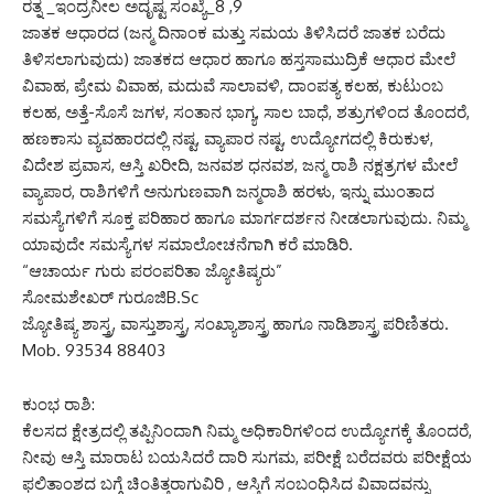
ರತ್ನ _ಇಂದ್ರನೀಲ ಅದೃಷ್ಟ ಸಂಖ್ಯೆ_8 ,9
ಜಾತಕ ಆಧಾರದ (ಜನ್ಮ ದಿನಾಂಕ ಮತ್ತು ಸಮಯ ತಿಳಿಸಿದರೆ ಜಾತಕ ಬರೆದು
ತಿಳಿಸಲಾಗುವುದು) ಜಾತಕದ ಆಧಾರ ಹಾಗೂ ಹಸ್ತಸಾಮುದ್ರಿಕೆ ಆಧಾರ ಮೇಲೆ
ವಿವಾಹ, ಪ್ರೇಮ ವಿವಾಹ, ಮದುವೆ ಸಾಲಾವಳಿ, ದಾಂಪತ್ಯ ಕಲಹ, ಕುಟುಂಬ
ಕಲಹ, ಅತ್ತೆ-ಸೊಸೆ ಜಗಳ, ಸಂತಾನ ಭಾಗ್ಯ, ಸಾಲ ಬಾಧೆ, ಶತ್ರುಗಳಿಂದ ತೊಂದರೆ,
ಹಣಕಾಸು ವ್ಯವಹಾರದಲ್ಲಿ ನಷ್ಟ, ವ್ಯಾಪಾರ ನಷ್ಟ, ಉದ್ಯೋಗದಲ್ಲಿ ಕಿರುಕುಳ,
ವಿದೇಶ ಪ್ರವಾಸ, ಆಸ್ತಿ ಖರೀದಿ, ಜನವಶ ಧನವಶ, ಜನ್ಮ ರಾಶಿ ನಕ್ಷತ್ರಗಳ ಮೇಲೆ
ವ್ಯಾಪಾರ, ರಾಶಿಗಳಿಗೆ ಅನುಗುಣವಾಗಿ ಜನ್ಮರಾಶಿ ಹರಳು, ಇನ್ನು ಮುಂತಾದ
ಸಮಸ್ಯೆಗಳಿಗೆ ಸೂಕ್ತ ಪರಿಹಾರ ಹಾಗೂ ಮಾರ್ಗದರ್ಶನ ನೀಡಲಾಗುವುದು. ನಿಮ್ಮ
ಯಾವುದೇ ಸಮಸ್ಯೆಗಳ ಸಮಾಲೋಚನೆಗಾಗಿ ಕರೆ ಮಾಡಿರಿ.
“ಆಚಾರ್ಯ ಗುರು ಪರಂಪರಿತಾ ಜ್ಯೋತಿಷ್ಯರು”
ಸೋಮಶೇಖರ್ ಗುರೂಜಿB.Sc
ಜ್ಯೋತಿಷ್ಯ ಶಾಸ್ತ್ರ, ವಾಸ್ತುಶಾಸ್ತ್ರ, ಸಂಖ್ಯಾಶಾಸ್ತ್ರ ಹಾಗೂ ನಾಡಿಶಾಸ್ತ್ರ ಪರಿಣಿತರು.
Mob. 93534 88403
ಕುಂಭ ರಾಶಿ:
ಕೆಲಸದ ಕ್ಷೇತ್ರದಲ್ಲಿ ತಪ್ಪಿನಿಂದಾಗಿ ನಿಮ್ಮ ಅಧಿಕಾರಿಗಳಿಂದ ಉದ್ಯೋಗಕ್ಕೆ ತೊಂದರೆ,
ನೀವು ಆಸ್ತಿ ಮಾರಾಟ ಬಯಸಿದರೆ ದಾರಿ ಸುಗಮ, ಪರೀಕ್ಷೆ ಬರೆದವರು ಪರೀಕ್ಷೆಯ
ಫಲಿತಾಂಶದ ಬಗ್ಗೆ ಚಿಂತಿತ್ತರಾಗುವಿರಿ , ಆಸ್ತಿಗೆ ಸಂಬಂಧಿಸಿದ ವಿವಾದವನ್ನು