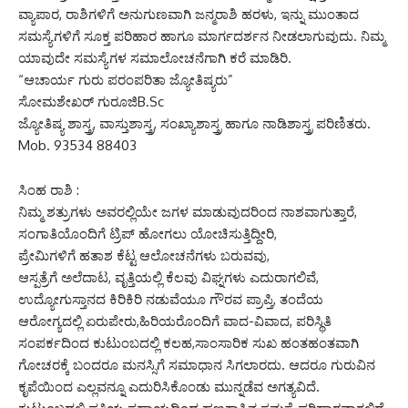
ವ್ಯಾಪಾರ, ರಾಶಿಗಳಿಗೆ ಅನುಗುಣವಾಗಿ ಜನ್ಮರಾಶಿ ಹರಳು, ಇನ್ನು ಮುಂತಾದ
ಸಮಸ್ಯೆಗಳಿಗೆ ಸೂಕ್ತ ಪರಿಹಾರ ಹಾಗೂ ಮಾರ್ಗದರ್ಶನ ನೀಡಲಾಗುವುದು. ನಿಮ್ಮ
ಯಾವುದೇ ಸಮಸ್ಯೆಗಳ ಸಮಾಲೋಚನೆಗಾಗಿ ಕರೆ ಮಾಡಿರಿ.
“ಆಚಾರ್ಯ ಗುರು ಪರಂಪರಿತಾ ಜ್ಯೋತಿಷ್ಯರು”
ಸೋಮಶೇಖರ್ ಗುರೂಜಿB.Sc
ಜ್ಯೋತಿಷ್ಯ ಶಾಸ್ತ್ರ, ವಾಸ್ತುಶಾಸ್ತ್ರ, ಸಂಖ್ಯಾಶಾಸ್ತ್ರ ಹಾಗೂ ನಾಡಿಶಾಸ್ತ್ರ ಪರಿಣಿತರು.
Mob. 93534 88403
ಸಿಂಹ ರಾಶಿ :
ನಿಮ್ಮ ಶತ್ರುಗಳು ಅವರಲ್ಲಿಯೇ ಜಗಳ ಮಾಡುವುದರಿಂದ ನಾಶವಾಗುತ್ತಾರೆ,
ಸಂಗಾತಿಯೊಂದಿಗೆ ಟ್ರಿಪ್ ಹೋಗಲು ಯೋಚಿಸುತ್ತಿದ್ದೀರಿ,
ಪ್ರೇಮಿಗಳಿಗೆ ಹತಾಶ ಕೆಟ್ಟ ಆಲೋಚನೆಗಳು ಬರುವವು,
ಆಸ್ಪತ್ರೆಗೆ ಅಲೆದಾಟ, ವೃತ್ತಿಯಲ್ಲಿ ಕೆಲವು ವಿಘ್ನಗಳು ಎದುರಾಗಲಿವೆ,
ಉದ್ಯೋಗುಸ್ತಾನದ ಕಿರಿಕಿರಿ ನಡುವೆಯೂ ಗೌರವ ಪ್ರಾಪ್ತಿ, ತಂದೆಯ
ಆರೋಗ್ಯದಲ್ಲಿ ಏರುಪೇರು,ಹಿರಿಯರೊಂದಿಗೆ ವಾದ-ವಿವಾದ, ಪರಿಸ್ಥಿತಿ
ಸಂಪರ್ಕದಿಂದ ಕುಟುಂಬದಲ್ಲಿ ಕಲಹ,ಸಾಂಸಾರಿಕ ಸುಖ ಹಂತಹಂತವಾಗಿ
ಗೋಚರಕ್ಕೆ ಬಂದರೂ ಮನಸ್ಸಿಗೆ ಸಮಾಧಾನ ಸಿಗಲಾರದು. ಆದರೂ ಗುರುವಿನ
ಕೃಪೆಯಿಂದ ಎಲ್ಲವನ್ನೂ ಎದುರಿಸಿಕೊಂಡು ಮುನ್ನಡೆವ ಅಗತ್ಯವಿದೆ.