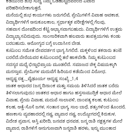
ಕಡೆಯಿಂದ ಶುಭ ಸುದ್ದಿ, ನಿಮ್ಮ ಒಡಹುಟ್ಟಿದವರಿಂದ ವಿವಾದ
ಪರಿಹರಿಸಬೇಕಾಗುತ್ತದೆ,
ಮನೆಯಲ್ಲಿ ಶುಭ ಕಾರ್ಯಗಳು ಜರುಗಲಿವೆ, ಪ್ರೇಮಿಗಳಿಗೆ ವಿವಾಹ ಅವಕಾಶ,
ವಿದ್ಯಾರ್ಥಿಗಳಿಗೆ ಅನುಕೂಲಕಾಲ, ಸ್ಪರ್ಧಾತ್ಮಕ ಪರೀಕ್ಷೆಗಳಲ್ಲಿ ಗೆಲವು,
ಸಹವಾಸ ದೋಷದಿಂದ ಕೆಟ್ಟ ಅಭ್ಯಾಸವಾಗಬಹುದು. ವಿದ್ಯಾರ್ಥಿಗಳಿಗೆ ಉತ್ತಮ
ವಿದ್ಯಾಭ್ಯಾಸವಿರುವುದು. ಸಾಂಸಾರಿಕವಾಗಿ ಹಲವಾರು ತಾಪತ್ರಯಗಳು ಕಂಡು
ಬರಬಹುದು. ಆರೋಗ್ಯದ ಬಗ್ಗೆ ಉದಾಸೀನ ಬೇಡ.
ಕುಟುಂಬ ಸಮೇತ ದೇವದರ್ಶನ ಭಾಗ್ಯ ಸಿಗಲಿದೆ. ಮಕ್ಕಳಿಂದ ತಕರಾರು ತಂಟೆ
ಬರಲಿದೆ.ಬೇರೆಯವರ ಕುಟುಂಬದಲ್ಲಿ ತಲೆ ಹಾಕಬೇಡಿ. ನಿಮ್ಮ ಕುಟುಂಬದ
ಸದಸ್ಯರ ಮಧ್ಯೆ ಭಿನ್ನಾಭಿಪ್ರಾಯ ಮೂಡಲಿದೆ. ಸಮಾಜದ ಚಿಕ್ಕ ವಿಷಯಕ್ಕಾಗಿ
ಮನಸ್ತಾಪ. ಪ್ರೇಮಿಗಳ ಮದುವೆಗೆ ಹಿರಿಯರ ಕಡೆಯಿಂದ ವಿರೋಧ.
ಅದೃಷ್ಟ ರತ್ನ ,_ವೈಢೂರ್ಯ ಅದೃಷ್ಟ ಸಂಖ್ಯೆ _1 ,4
ಜಾತಕ ಆಧಾರದ (ಜನ್ಮ ದಿನಾಂಕ ಮತ್ತು ಸಮಯ ತಿಳಿಸಿದರೆ ಜಾತಕ ಬರೆದು
ತಿಳಿಸಲಾಗುವುದು) ಜಾತಕದ ಆಧಾರ ಹಾಗೂ ಹಸ್ತಸಾಮುದ್ರಿಕೆ ಆಧಾರ ಮೇಲೆ
ವಿವಾಹ, ಪ್ರೇಮ ವಿವಾಹ, ಮದುವೆ ಸಾಲಾವಳಿ, ದಾಂಪತ್ಯ ಕಲಹ, ಕುಟುಂಬ
ಕಲಹ, ಅತ್ತೆ-ಸೊಸೆ ಜಗಳ, ಸಂತಾನ ಭಾಗ್ಯ, ಸಾಲ ಬಾಧೆ, ಶತ್ರುಗಳಿಂದ ತೊಂದರೆ,
ಹಣಕಾಸು ವ್ಯವಹಾರದಲ್ಲಿ ನಷ್ಟ, ವ್ಯಾಪಾರ ನಷ್ಟ, ಉದ್ಯೋಗದಲ್ಲಿ ಕಿರುಕುಳ,
ವಿದೇಶ ಪ್ರವಾಸ, ಆಸ್ತಿ ಖರೀದಿ, ಜನವಶ ಧನವಶ, ಜನ್ಮ ರಾಶಿ ನಕ್ಷತ್ರಗಳ ಮೇಲೆ
ವ್ಯಾಪಾರ, ರಾಶಿಗಳಿಗೆ ಅನುಗುಣವಾಗಿ ಜನ್ಮರಾಶಿ ಹರಳು, ಇನ್ನು ಮುಂತಾದ