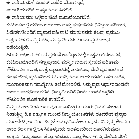
ಈ ರಾಶಿಯವರಿಗೆ ಬಂಪರ್ ಲಾಟರಿ ಯೋಗ ಇದೆ,
ಈ ರಾಶಿಯವರಿಗೆ ಉನ್ನತ ಕೆಲಸ ಸಿಗಲಿದೆ,
ಈ ರಾಶಿಯವರು ಒಳ್ಳೆವರ ಜೊತೆ ಮದುವೆಯಾಗಲಿದೆ,
ಕುಟುಂಬದಲ್ಲಿ ಹಳೆಯ ಜಗಳಗಳು ಮತ್ತು ಘರ್ಷಣೆಗಳು ನಿಮ್ಮಿಂದ ಪರಿಹಾರ,
ವಿದೇಶಗಳೊಂದಿಗೆ ವ್ಯಾಪಾರ ವಹಿವಾಟ ಮಾಡುವವರು ಕೆಲವು ಪ್ರಮುಖ
ಒಪ್ಪಂದಗಳಿಗೆ ಒಪ್ಪಿಗೆ ಸಹಿ, ಮಧ್ಯವರ್ತಿಗಳು ತುಂಬಾ ಪ್ರಯೋಜನ
ಪಡೆಯುತ್ತೀರಿ,
ಹಿರಿಯ ಅಧಿಕಾರಿಗಳಿಂದ ಪ್ರಶಂಸೆ ಉದ್ಯೋಗದಲ್ಲಿ ಉತ್ತಮ ಬದಲಾವಣೆ,
ಕುಟುಂಬದೊಂದಿಗೆ ಸಣ್ಣ ಪ್ರವಾಸ, ಪರಸ್ತ್ರೀ ಪುರುಷ ಸ್ನೇಹದ ಪರಿಣಾಮ
ಕೌಟುಂಬಿಕ ಕಲಹ, ಪಾತ್ರೆ ವ್ಯಾಪಾರದಲ್ಲಿ ಅನುಕೂಲ, ಬೇರೆ ವ್ಯವಹಾರ ಕಡೆ
ಗಮನ ಬೇಡ, ಸ್ನೇಹಿತರಿಂದ ಸಿಹಿ ಸುದ್ದಿ, ಕೆಲಸ ಕಾರ್ಯಗಳಲ್ಲಿ ಒತ್ತಡ ಅಧಿಕ,
ಸಾಂಸಾರಿಕವಾಗಿ ಸಮಸ್ಯೆಗಳು ತಲೆ ದೋರಲಿವೆ. ನಿಮ್ಮ ದೃಢ ನಿರ್ಧಾರದಿಂದಲೇ
ಕಾರ್ಯ ಸಾಧನೆಯಾಗಲಿದೆ. ನಿಮ್ಮ ನಿಲುವಿಗೆ ನೀವೇ ಅಂಟಿಕೊಳ್ಳದಿರಿ.
ಕೌಟುಂಬಿಕ ಹೊಣೆಗಾರಿಕೆ ಕಾಡಲಿದೆ.
ನಿಮ್ಮ ಯೋಜನೆಗಳು ಅರ್ಥಪೂರ್ಣವಾಗಿದ್ದರೂ ಯಾರು ನಿಮಗೆ ಸಹಕಾರ
ನೀಡುತ್ತಿಲ್ಲ. ಹಿತ ಶತ್ರುಗಳ ಮುಂದೆ ನಿಮ್ಮ ಯೋಜನೆಗಳು ರೂಪರೇಷ ಪ್ರಸ್ತಾಪ
ಮಾಡಬೇಡಿ ,ಅದರಿಂದ ಹಿನ್ನಡೆ ಅನುಭವಿಸಬೇಕಾಗುವುದು. ನಿಮ್ಮನ್ನು ಕೆಲವರು
ಅವರ ಕೆಲಸಗಳಲ್ಲಿ ಬಳಸಿಕೊಳ್ಳುವರು ಅಂತಹವರಿಂದ ದೂರವಿರುವುದು
ಉತ್ತಮ. ನಿಮ್ಮ ಖರ್ಚು ಹೆಚ್ಚಾಗಬಹುದು. ಎಲ್ಲಾ ಕೆಲಸಗಳನ್ನು ಬೇರೆಯವರಿಗೆ