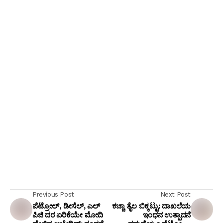
Previous Post
Next Post
ಪೆಟ್ರೋಲ್, ಡೀಸೆಲ್, ಎಲ್
ಕಚ್ಚಾ ತೈಲ ಬಿಕ್ಕಟ್ಟು: ದಾಖಲೆಯ
ಪಿಜಿ ದರ ಏರಿಕೆಯೇ ಮೋದಿ
ಇಂಧನ ಉತ್ಪಾದನೆ