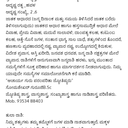
ಅದೃಷ್ಟ ರತ್ನ _ಹವಳ
ಅದೃಷ್ಟ ಸಂಖ್ಯೆ_ 2 ,6
ಜಾತಕ ಆಧಾರದ (ಜನ್ಮ ದಿನಾಂಕ ಮತ್ತು ಸಮಯ ತಿಳಿಸಿದರೆ ಜಾತಕ ಬರೆದು
ತಿಳಿಸಲಾಗುವುದು) ಜಾತಕದ ಆಧಾರ ಹಾಗೂ ಹಸ್ತಸಾಮುದ್ರಿಕೆ ಆಧಾರ ಮೇಲೆ
ವಿವಾಹ, ಪ್ರೇಮ ವಿವಾಹ, ಮದುವೆ ಸಾಲಾವಳಿ, ದಾಂಪತ್ಯ ಕಲಹ, ಕುಟುಂಬ
ಕಲಹ, ಅತ್ತೆ-ಸೊಸೆ ಜಗಳ, ಸಂತಾನ ಭಾಗ್ಯ, ಸಾಲ ಬಾಧೆ, ಶತ್ರುಗಳಿಂದ ತೊಂದರೆ,
ಹಣಕಾಸು ವ್ಯವಹಾರದಲ್ಲಿ ನಷ್ಟ, ವ್ಯಾಪಾರ ನಷ್ಟ, ಉದ್ಯೋಗದಲ್ಲಿ ಕಿರುಕುಳ,
ವಿದೇಶ ಪ್ರವಾಸ, ಆಸ್ತಿ ಖರೀದಿ, ಜನವಶ ಧನವಶ, ಜನ್ಮ ರಾಶಿ ನಕ್ಷತ್ರಗಳ ಮೇಲೆ
ವ್ಯಾಪಾರ, ರಾಶಿಗಳಿಗೆ ಅನುಗುಣವಾಗಿ ಜನ್ಮರಾಶಿ ಹರಳು, ಇನ್ನು ಮುಂತಾದ
ಸಮಸ್ಯೆಗಳಿಗೆ ಸೂಕ್ತ ಪರಿಹಾರ ಹಾಗೂ ಮಾರ್ಗದರ್ಶನ ನೀಡಲಾಗುವುದು. ನಿಮ್ಮ
ಯಾವುದೇ ಸಮಸ್ಯೆಗಳ ಸಮಾಲೋಚನೆಗಾಗಿ ಕರೆ ಮಾಡಿರಿ.
“ಆಚಾರ್ಯ ಗುರು ಪರಂಪರಿತಾ ಜ್ಯೋತಿಷ್ಯರು”
ಸೋಮಶೇಖರ್ ಗುರೂಜಿB.Sc
ಜ್ಯೋತಿಷ್ಯ ಶಾಸ್ತ್ರ, ವಾಸ್ತುಶಾಸ್ತ್ರ, ಸಂಖ್ಯಾಶಾಸ್ತ್ರ ಹಾಗೂ ನಾಡಿಶಾಸ್ತ್ರ ಪರಿಣಿತರು.
Mob. 93534 88403
ತುಲಾ ರಾಶಿ:
ನಿಮ್ಮ ಶತ್ರುಗಳು ತಮ್ಮ ತಮ್ಮೊಳಗೆ ಜಗಳ ಮಾಡಿ ನಾಶವಾಗುತ್ತಾರೆ, ಮಕ್ಕಳ