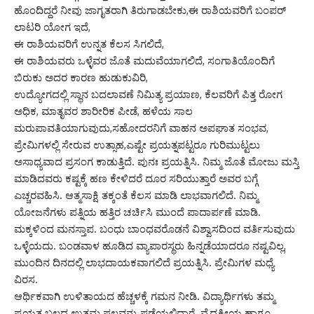
ಹೊಂದಿದ್ದರೆ ನೀವು ಜಾಗೃತರಾಗಿ ತಿರುಗಾಡಬೇಕು,ಈ ರಾಶಿಯವರಿಗೆ ಬಂಪರ್
ಲಾಟರಿ ಯೋಗ ಇದೆ,
ಈ ರಾಶಿಯವರಿಗೆ ಉನ್ನತ ಕೆಲಸ ಸಿಗಲಿದೆ,
ಈ ರಾಶಿಯವರು ಒಳ್ಳೆವರ ಜೊತೆ ಮದುವೆಯಾಗಲಿದೆ, ಸಂಗಾತಿಯೊಂದಿಗೆ
ಬಿರುಕು ಅದರ ಕಾರಣ ಹುಡುಕುವಿರಿ,
ಉದ್ಯೋಗದಲ್ಲಿ ಸ್ಥಾನ ಬದಲಾವಣೆ ನಿಮಿತ್ಯ ಪ್ರಯಾಣ, ಕೆಲವರಿಗೆ ಪಿತ್ತ ರೋಗ
ಅಧಿಕ, ಮಾತೃವರ ಶಾರೀರಿಕ ಪೀಡೆ, ಹಳೆಯ ಸಾಲ
ಮರುಪಾವತಿಯಾಗುವುದು,ಸಹೋದರನಿಗೆ ವಾಹನ ಅಪಘಾತ ಸಂಭವ,
ಪ್ರೇಮಿಗಳಲ್ಲಿ ಸೇರುವ ಉತ್ಸಾಹ,ಎಷ್ಟೇ ಪ್ರಯತ್ನಪಟ್ಟರೂ ಗುರಿಮುಟ್ಟಲು
ಅಸಾಧ್ಯವಾದ ಪ್ರಸಂಗ ಕಾಡುತ್ತಿದೆ. ಪುನಃ ಪ್ರಯತ್ನಿಸಿ. ನಿಮ್ಮ ಜೊತೆ ಮೋಜು ಮಸ್ತಿ
ಮಾಡಿದವರು ಕಷ್ಟಕ್ಕೆ ಹಣ ಕೇಳಿದರೆ ದೂರ ಸರಿಯುತ್ತಾರೆ ಅವರ ಬಗ್ಗೆ
ಎಚ್ಚರವಹಿಸಿ. ಆತ್ಮಸಾಕ್ಷಿ ತಕ್ಕಂತೆ ಕೆಲಸ ಮಾಡಿ ಲಾಭವಾಗಲಿದೆ. ನಿಮ್ಮ
ಯೋಜನೆಗಳು ಪತ್ನಿಯ ಹತ್ತಿರ ಚರ್ಚಿಸಿ ಮುಂದೆ ಪಾದಾರ್ಪಣೆ ಮಾಡಿ.
ಮಕ್ಕಳಿಂದ ಮನಸ್ತಾಪ. ಬಂಧು ಬಾಂಧವರೊಡನೆ ವಿಶ್ವಾಸದಿಂದ ವರ್ತಿಸುವುದು
ಒಳ್ಳೆಯದು. ಬಂಡವಾಳ ಹೂಡಿದ ವ್ಯಾಪಾರಸ್ಥರು ಹಿನ್ನಡೆಯಾದರೂ ನಷ್ಟವಿಲ್ಲ,
ಮುಂದಿನ ದಿನದಲ್ಲಿ ಲಾಭದಾಯಕವಾಗಲಿದೆ ಪ್ರಯತ್ನಿಸಿ. ಪ್ರೇಮಿಗಳ ಮಧ್ಯೆ
ವಿರಸ.
ಆರ್ಥಿಕವಾಗಿ ಉಳಿತಾಯದ ಹೆಚ್ಚಳಕ್ಕೆ ಗಮನ ನೀಡಿ. ವಿದ್ಯಾರ್ಥಿಗಳು ತಮ್ಮ
ಪ್ರಯತ್ನ ಬಲದ ಉತ್ತಮ ಫಲವನ್ನು ಪಡೆಯಲಿದ್ದಾರೆ. ವೈದ್ಯಕೀಯ ಹಾಗೂ