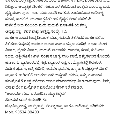
ಕುಟುಂಬದಲ್ಲಿ ಪತ್ನಿಯ ಸಹಾಯದಿಂದ ಹಣಕಾಸಿನ ಸಮಸ್ಯೆ ಪರಿಹಾರವಾಗಲಿದೆ.
ನಿಮ್ಮಿಂದ ಅಧ್ಯಾತ್ಮಿಕ ಚಿಂತನೆ. ಸಹೋದರ ಕಡೆಯಿಂದ ಉತ್ತಮ ಬಾಂಧವ್ಯ ಮರು
ಸೃಷ್ಟಿಯಾಗುವುದು .ಸಾಲ ಮರುಪಾವತಿ ಆಗಲಿದೆ. ತಾಯಿಯಿಂದ ಆರೋಗ್ಯ
ಸಮಸ್ಯೆ ಕಾಡಲಿದೆ. ಮುಂಜಾಗ್ರತೆಯಿಂದ ವೈದ್ಯರ ಸಲಹೆ ಪಡೆಯಿರಿ.
ಹಳಸಿಹೋದ ಸಂಬಂಧ ಮರು ಮದುವೆ ಮಾತುಕತೆ ಯಶಸ್ಸು.
ಅದೃಷ್ಟ ರತ್ನ_ ಕನಕ ಪುಷ್ಪ ಅದೃಷ್ಟ ಸಂಖ್ಯೆ _1 ,5
ಜಾತಕ ಆಧಾರದ (ಜನ್ಮ ದಿನಾಂಕ ಮತ್ತು ಸಮಯ ತಿಳಿಸಿದರೆ ಜಾತಕ ಬರೆದು
ತಿಳಿಸಲಾಗುವುದು) ಜಾತಕದ ಆಧಾರ ಹಾಗೂ ಹಸ್ತಸಾಮುದ್ರಿಕೆ ಆಧಾರ ಮೇಲೆ
ವಿವಾಹ, ಪ್ರೇಮ ವಿವಾಹ, ಮದುವೆ ಸಾಲಾವಳಿ, ದಾಂಪತ್ಯ ಕಲಹ, ಕುಟುಂಬ
ಕಲಹ, ಅತ್ತೆ-ಸೊಸೆ ಜಗಳ, ಸಂತಾನ ಭಾಗ್ಯ, ಸಾಲ ಬಾಧೆ, ಶತ್ರುಗಳಿಂದ ತೊಂದರೆ,
ಹಣಕಾಸು ವ್ಯವಹಾರದಲ್ಲಿ ನಷ್ಟ, ವ್ಯಾಪಾರ ನಷ್ಟ, ಉದ್ಯೋಗದಲ್ಲಿ ಕಿರುಕುಳ,
ವಿದೇಶ ಪ್ರವಾಸ, ಆಸ್ತಿ ಖರೀದಿ, ಜನವಶ ಧನವಶ, ಜನ್ಮ ರಾಶಿ ನಕ್ಷತ್ರಗಳ ಮೇಲೆ
ವ್ಯಾಪಾರ, ರಾಶಿಗಳಿಗೆ ಅನುಗುಣವಾಗಿ ಜನ್ಮರಾಶಿ ಹರಳು, ಇನ್ನು ಮುಂತಾದ
ಸಮಸ್ಯೆಗಳಿಗೆ ಸೂಕ್ತ ಪರಿಹಾರ ಹಾಗೂ ಮಾರ್ಗದರ್ಶನ ನೀಡಲಾಗುವುದು. ನಿಮ್ಮ
ಯಾವುದೇ ಸಮಸ್ಯೆಗಳ ಸಮಾಲೋಚನೆಗಾಗಿ ಕರೆ ಮಾಡಿರಿ.
“ಆಚಾರ್ಯ ಗುರು ಪರಂಪರಿತಾ ಜ್ಯೋತಿಷ್ಯರು”
ಸೋಮಶೇಖರ್ ಗುರೂಜಿB.Sc
ಜ್ಯೋತಿಷ್ಯ ಶಾಸ್ತ್ರ, ವಾಸ್ತುಶಾಸ್ತ್ರ, ಸಂಖ್ಯಾಶಾಸ್ತ್ರ ಹಾಗೂ ನಾಡಿಶಾಸ್ತ್ರ ಪರಿಣಿತರು.
Mob. 93534 88403