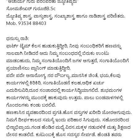
“ಆಚಾರ್ಯ ಗುರು ಪರಂಪರಿತಾ ಜ್ಯೋತಿಷ್ಯರು”
ಸೋಮಶೇಖರ್ ಗುರೂಜಿB.Sc
ಜ್ಯೋತಿಷ್ಯ ಶಾಸ್ತ್ರ, ವಾಸ್ತುಶಾಸ್ತ್ರ, ಸಂಖ್ಯಾಶಾಸ್ತ್ರ ಹಾಗೂ ನಾಡಿಶಾಸ್ತ್ರ ಪರಿಣಿತರು.
Mob. 93534 88403
ಧನುಸ್ಸು ರಾಶಿ:
ಫಾರ್ಟ್ ಟೈಮ್ ಕೆಲಸ ಹುಡುಕುತ್ತಿದ್ದೀರಿ, ನೀವು ಸಂಬಂಧಿಕರಿಗೆ ಹಣವನ್ನು
ಸಾಲವಾಗಿ ನೀಡಿದರೆ ಅದು ನಿಮ್ಮ ಸಂಬಂಧದಲ್ಲಿ ಬಿರುಕು ಉಂಟು
ಮಾಡಬಹುದು, ನಿಮ್ಮ ಸಂಗಾತಿಯೊಂದಿಗೆ ಜಗಳ ಆಗುತ್ತದೆ, ಸಂಗಾತಿಯೊಂದಿಗೆ
ಪ್ರಯಾಣಿಸಲು ಪ್ಲಾನಿಂಗ್ ಮಾಡುತ್ತಿದ್ದೀರಿ,
ಪದೇ ಪದೇ ಅನಾರೋಗ್ಯ, ನರ ದೌರ್ಬಲ್ಯ ,ಮಾನಸಿಕ ಚಿಂತೆ, ಭಯ,ಕೆಲವು
ಕಾರ್ಯಗಳಲ್ಲಿ ಕಿರಿಕಿರಿ, ಸಂಗಾತಿಯೊಡನೆ ಕಲಹ,ಅಧಿಕ ಖರ್ಚು
ಎದುರಿಸುವಿರಿ,ದೂರ ಸಂಚಾರದಲ್ಲಿ ಕಾರ್ಯಸಿದ್ಧಿಯಾಗಲಿದೆ. ಶುಭಮಂಗಳ
ಕಾರ್ಯಗಳನ್ನು ಮುಂದಕ್ಕೆ ಹಾಕುವುದು ಉತ್ತಮ. ಪಾಲು ಬಂಡವಾಳಗಳಲ್ಲಿ
ಗೊಂದಲಗಳು ಕಂಡು ಬರಲಿವೆ.
ಹಣಕಾಸಿನ ವ್ಯವಹಾರದಿಂದ ಪ್ರಗತಿ.ಹೊಸ ವಸ್ತುಗಳ ಖರೀದಿ ಜೋರಆಗುವುದು.
ನಿಮಗೆ ದೀರ್ಘಕಾಲದ ಸಮಸ್ಯೆ ಇಂದು ಪರಿಹಾರ ಸಿಗುವುದು. ಸಹೋದರರಿಂದ
ಭಿನ್ನಾಭಿಪ್ರಾಯ.ಗಂಡ ಹೆಂಡಿರ ಮಧ್ಯೆ ವಿರಸ.ಮಕ್ಕಳ ನಡುವಳಿಕೆ ಮತ್ತು ಶಿಕ್ಷಣದ
ಬೇಸರ ಕಾಡಲಿದೆ. ಕುಟುಂಬಕ್ಕೆ ಹೊಸ ಸದಸ್ಯರ ಸೇರ್ಪಡೆ. ಹೆಂಡತಿ ತವರು