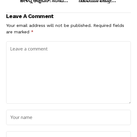
ಹೇಳಿದ್ದ ಅಚ್ಚೇದಿನ್: ಸಂಸದೆ
ನಡುವೆಯೂ ಪೆಟ್ರೋಲ್,
ಡಾ. ಪ್ರಭಾ ಮಲ್ಲಿಕಾರ್ಜುನ್
ಡೀಸೆಲ್ ಬೆಲೆ ಏರಿಕೆ ಭೀತಿ!
ಪ್ರಶ್ನೆ
ಒಎಂಸಿಗಳಿಗೆ ದಿನಕ್ಕೆ ₹1,000
Leave A Comment
ಕೋಟಿ ನಷ್ಟ!
Your email address will not be published.
Required fields
are marked
*