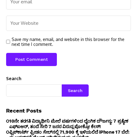
Save my name, email, and website in this browser for the
next time I comment.
Search
Search
Recent Posts
10ನೇ ತರಗತಿ ವಿದ್ಯಾರ್ಥಿನಿ ಮೇಲೆ ವರ್ಷಗಳಿಂದ ಲೈಂಗಿಕ ದೌರ್ಜನ್ಯ: 7 ಪ್ರತ್ಯೇಕ
ಎಫ್ಐಆರ್, ತಂದೆ ಸೇರಿ 7 ಜನರ ವಿರುದ್ಧ ಪೋಕ್ಸೋ ಕೇಸ್!
ಫ್ಲಿಪ್‌ಕಾರ್ಟ್ ಫ್ರೀಡಂ ಸೇಲ್‌ನಲ್ಲಿ ₹71,900 ಕ್ಕೆ ಇಳಿಯಲಿದೆ iPhone 17 ಬೆಲೆ: