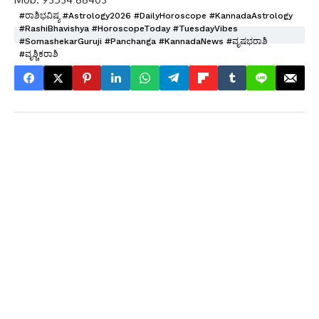
#ರಾಶಿಭವಿಷ್ಯ #Astrology2026 #DailyHoroscope #KannadaAstrology
#RashiBhavishya #HoroscopeToday #TuesdayVibes
#SomashekarGuruji #Panchanga #KannadaNews #ವೃಷಭರಾಶಿ
#ವೃಶ್ಚಿಕರಾಶಿ