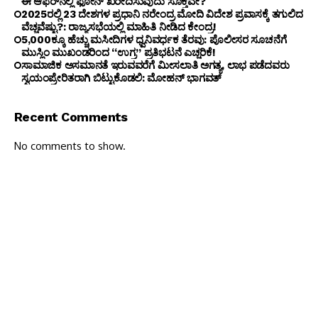
ಈ ಆಫರ್‌ನಲ್ಲಿ ಫೋನ್ ಖರೀದಿಸುವುದು ಸೂಕ್ತವೇ?
2025ರಲ್ಲಿ 23 ದೇಶಗಳ ಪ್ರಧಾನಿ ನರೇಂದ್ರ ಮೋದಿ ವಿದೇಶ ಪ್ರವಾಸಕ್ಕೆ ತಗುಲಿದ
ವೆಚ್ಚವೆಷ್ಟು?: ರಾಜ್ಯಸಭೆಯಲ್ಲಿ ಮಾಹಿತಿ ನೀಡಿದ ಕೇಂದ್ರ!
5,000ಕ್ಕೂ ಹೆಚ್ಚು ಮಸೀದಿಗಳ ಧ್ವನಿವರ್ಧಕ ತೆರವು: ಪೊಲೀಸರ ಸೂಚನೆಗೆ
ಮುಸ್ಲಿಂ ಮುಖಂಡರಿಂದ “ಉಗ್ರ” ಪ್ರತಿಭಟನೆ ಎಚ್ಚರಿಕೆ!
ಸಾಮಾಜಿಕ ಅಸಮಾನತೆ ಇರುವವರೆಗೆ ಮೀಸಲಾತಿ ಅಗತ್ಯ, ಲಾಭ ಪಡೆದವರು
ಸ್ವಯಂಪ್ರೇರಿತರಾಗಿ ಬಿಟ್ಟುಕೊಡಲಿ: ಮೋಹನ್ ಭಾಗವತ್
Recent Comments
No comments to show.