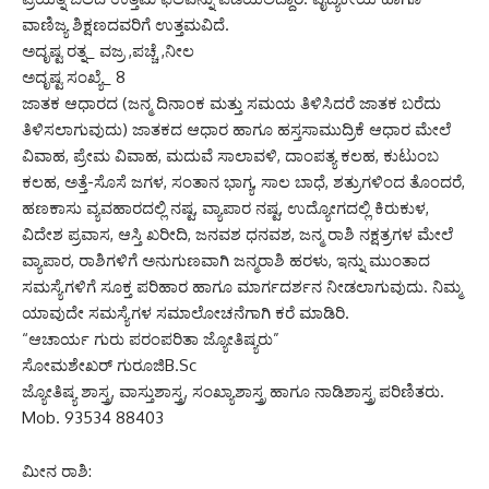
ವಾಣಿಜ್ಯ ಶಿಕ್ಷಣದವರಿಗೆ ಉತ್ತಮವಿದೆ.
ಅದೃಷ್ಟ ರತ್ನ_ ವಜ್ರ ,ಪಚ್ಚೆ ,ನೀಲ
ಅದೃಷ್ಟ ಸಂಖ್ಯೆ_ 8
ಜಾತಕ ಆಧಾರದ (ಜನ್ಮ ದಿನಾಂಕ ಮತ್ತು ಸಮಯ ತಿಳಿಸಿದರೆ ಜಾತಕ ಬರೆದು
ತಿಳಿಸಲಾಗುವುದು) ಜಾತಕದ ಆಧಾರ ಹಾಗೂ ಹಸ್ತಸಾಮುದ್ರಿಕೆ ಆಧಾರ ಮೇಲೆ
ವಿವಾಹ, ಪ್ರೇಮ ವಿವಾಹ, ಮದುವೆ ಸಾಲಾವಳಿ, ದಾಂಪತ್ಯ ಕಲಹ, ಕುಟುಂಬ
ಕಲಹ, ಅತ್ತೆ-ಸೊಸೆ ಜಗಳ, ಸಂತಾನ ಭಾಗ್ಯ, ಸಾಲ ಬಾಧೆ, ಶತ್ರುಗಳಿಂದ ತೊಂದರೆ,
ಹಣಕಾಸು ವ್ಯವಹಾರದಲ್ಲಿ ನಷ್ಟ, ವ್ಯಾಪಾರ ನಷ್ಟ, ಉದ್ಯೋಗದಲ್ಲಿ ಕಿರುಕುಳ,
ವಿದೇಶ ಪ್ರವಾಸ, ಆಸ್ತಿ ಖರೀದಿ, ಜನವಶ ಧನವಶ, ಜನ್ಮ ರಾಶಿ ನಕ್ಷತ್ರಗಳ ಮೇಲೆ
ವ್ಯಾಪಾರ, ರಾಶಿಗಳಿಗೆ ಅನುಗುಣವಾಗಿ ಜನ್ಮರಾಶಿ ಹರಳು, ಇನ್ನು ಮುಂತಾದ
ಸಮಸ್ಯೆಗಳಿಗೆ ಸೂಕ್ತ ಪರಿಹಾರ ಹಾಗೂ ಮಾರ್ಗದರ್ಶನ ನೀಡಲಾಗುವುದು. ನಿಮ್ಮ
ಯಾವುದೇ ಸಮಸ್ಯೆಗಳ ಸಮಾಲೋಚನೆಗಾಗಿ ಕರೆ ಮಾಡಿರಿ.
“ಆಚಾರ್ಯ ಗುರು ಪರಂಪರಿತಾ ಜ್ಯೋತಿಷ್ಯರು”
ಸೋಮಶೇಖರ್ ಗುರೂಜಿB.Sc
ಜ್ಯೋತಿಷ್ಯ ಶಾಸ್ತ್ರ, ವಾಸ್ತುಶಾಸ್ತ್ರ, ಸಂಖ್ಯಾಶಾಸ್ತ್ರ ಹಾಗೂ ನಾಡಿಶಾಸ್ತ್ರ ಪರಿಣಿತರು.
Mob. 93534 88403
ಮೀನ ರಾಶಿ: