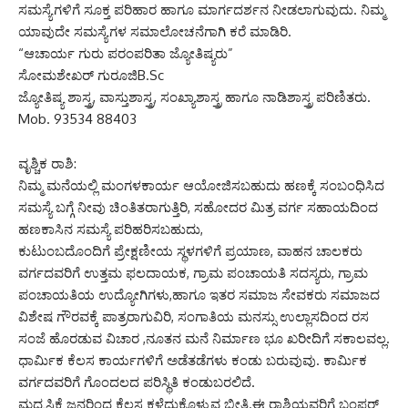
ಸಮಸ್ಯೆಗಳಿಗೆ ಸೂಕ್ತ ಪರಿಹಾರ ಹಾಗೂ ಮಾರ್ಗದರ್ಶನ ನೀಡಲಾಗುವುದು. ನಿಮ್ಮ
ಯಾವುದೇ ಸಮಸ್ಯೆಗಳ ಸಮಾಲೋಚನೆಗಾಗಿ ಕರೆ ಮಾಡಿರಿ.
“ಆಚಾರ್ಯ ಗುರು ಪರಂಪರಿತಾ ಜ್ಯೋತಿಷ್ಯರು”
ಸೋಮಶೇಖರ್ ಗುರೂಜಿB.Sc
ಜ್ಯೋತಿಷ್ಯ ಶಾಸ್ತ್ರ, ವಾಸ್ತುಶಾಸ್ತ್ರ, ಸಂಖ್ಯಾಶಾಸ್ತ್ರ ಹಾಗೂ ನಾಡಿಶಾಸ್ತ್ರ ಪರಿಣಿತರು.
Mob. 93534 88403
ವೃಶ್ಚಿಕ ರಾಶಿ:
ನಿಮ್ಮ ಮನೆಯಲ್ಲಿ ಮಂಗಳಕಾರ್ಯ ಆಯೋಜಿಸಬಹುದು ಹಣಕ್ಕೆ ಸಂಬಂಧಿಸಿದ
ಸಮಸ್ಯೆ ಬಗ್ಗೆ ನೀವು ಚಿಂತಿತರಾಗುತ್ತಿರಿ, ಸಹೋದರ ಮಿತ್ರ ವರ್ಗ ಸಹಾಯದಿಂದ
ಹಣಕಾಸಿನ ಸಮಸ್ಯೆ ಪರಿಹರಿಸಬಹುದು,
ಕುಟುಂಬದೊಂದಿಗೆ ಪ್ರೇಕ್ಷಣೀಯ ಸ್ಥಳಗಳಿಗೆ ಪ್ರಯಾಣ, ವಾಹನ ಚಾಲಕರು
ವರ್ಗದವರಿಗೆ ಉತ್ತಮ ಫಲದಾಯಕ, ಗ್ರಾಮ ಪಂಚಾಯತಿ ಸದಸ್ಯರು, ಗ್ರಾಮ
ಪಂಚಾಯತಿಯ ಉದ್ಯೋಗಿಗಳು,ಹಾಗೂ ಇತರ ಸಮಾಜ ಸೇವಕರು ಸಮಾಜದ
ವಿಶೇಷ ಗೌರವಕ್ಕೆ ಪಾತ್ರರಾಗುವಿರಿ, ಸಂಗಾತಿಯ ಮನಸ್ಸು ಉಲ್ಲಾಸದಿಂದ ರಸ
ಸಂಜೆ ಹೊರಡುವ ವಿಚಾರ ,ನೂತನ ಮನೆ ನಿರ್ಮಾಣ ಭೂ ಖರೀದಿಗೆ ಸಕಾಲವಲ್ಲ.
ಧಾರ್ಮಿಕ ಕೆಲಸ ಕಾರ್ಯಗಳಿಗೆ ಅಡೆತಡೆಗಳು ಕಂಡು ಬರುವುವು. ಕಾರ್ಮಿಕ
ವರ್ಗದವರಿಗೆ ಗೊಂದಲದ ಪರಿಸ್ಥಿತಿ ಕಂಡುಬರಲಿದೆ.
ಮಧ್ಯಸ್ಥಿಕೆ ಜನರಿಂದ ಕೆಲಸ ಕಳೆದುಕೊಳ್ಳುವ ಭೀತಿ.ಈ ರಾಶಿಯವರಿಗೆ ಬಂಪರ್