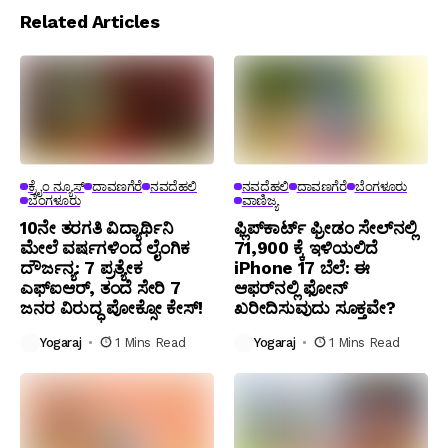
Related Articles
ಕ್ರೈಂ ನ್ಯೂಸ್
ದಾವಣಗೆರೆ
ನವದೆಹಲಿ
ನವದೆಹಲಿ
ದಾವಣಗೆರೆ
ಬೆಂಗಳೂರು
ಬೆಂಗಳೂರು
ವಾಣಿಜ್ಯ
10ನೇ ತರಗತಿ ವಿದ್ಯಾರ್ಥಿನಿ
ಫ್ಲಿಪ್‌ಕಾರ್ಟ್ ಫ್ರೀಡಂ ಸೇಲ್‌ನಲ್ಲಿ
ಮೇಲೆ ವರ್ಷಗಳಿಂದ ಲೈಂಗಿಕ
₹71,900 ಕ್ಕೆ ಇಳಿಯಲಿದೆ
ದೌರ್ಜನ್ಯ: 7 ಪ್ರತ್ಯೇಕ
iPhone 17 ಬೆಲೆ: ಈ
ಎಫ್ಐಆರ್, ತಂದೆ ಸೇರಿ 7
ಆಫರ್‌ನಲ್ಲಿ ಫೋನ್
ಜನರ ವಿರುದ್ಧ ಪೋಕ್ಸೋ ಕೇಸ್!
ಖರೀದಿಸುವುದು ಸೂಕ್ತವೇ?
Yogaraj
1 Mins Read
Yogaraj
1 Mins Read