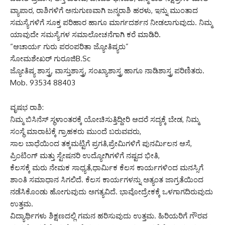
ವ್ಯಾಪಾರ, ರಾಶಿಗಳಿಗೆ ಅನುಗುಣವಾಗಿ ಜನ್ಮರಾಶಿ ಹರಳು, ಇನ್ನು ಮುಂತಾದ
ಸಮಸ್ಯೆಗಳಿಗೆ ಸೂಕ್ತ ಪರಿಹಾರ ಹಾಗೂ ಮಾರ್ಗದರ್ಶನ ನೀಡಲಾಗುವುದು. ನಿಮ್ಮ
ಯಾವುದೇ ಸಮಸ್ಯೆಗಳ ಸಮಾಲೋಚನೆಗಾಗಿ ಕರೆ ಮಾಡಿರಿ.
“ಆಚಾರ್ಯ ಗುರು ಪರಂಪರಿತಾ ಜ್ಯೋತಿಷ್ಯರು”
ಸೋಮಶೇಖರ್ ಗುರೂಜಿB.Sc
ಜ್ಯೋತಿಷ್ಯ ಶಾಸ್ತ್ರ, ವಾಸ್ತುಶಾಸ್ತ್ರ, ಸಂಖ್ಯಾಶಾಸ್ತ್ರ ಹಾಗೂ ನಾಡಿಶಾಸ್ತ್ರ ಪರಿಣಿತರು.
Mob. 93534 88403
ವೃಷಭ ರಾಶಿ:
ನಿಮ್ಮ ಬಿಸಿನೆಸ್ ಸ್ಥಳಾಂತರಕ್ಕೆ ಯೋಚಿಸುತ್ತಿದ್ದೀರಿ ಆದರೆ ಸದ್ಯಕ್ಕೆ ಬೇಡ, ನಿಮ್ಮ
ಸಂಸ್ಥೆ ಮಾರಾಟಕ್ಕೆ ಗ್ರಾಹಕರು ಮುಂದೆ ಬರುವವರು,
ಸಾಲ ಬಾಧೆಯಿಂದ ತಕ್ಕಮಟ್ಟಿಗೆ ಪ್ರಗತಿ,ಪ್ರೇಮಿಗಳಿಗೆ ಪುನರ್ಮಿಲನ ಆಸೆ,
ಪ್ರಿಂಟಿಂಗ್ ಮತ್ತು ಸ್ಟೇಷನರಿ ಉದ್ಯೋಗಿಗಳಿಗೆ ನಷ್ಟದ ಭೀತಿ,
ಕೆಲಸಕ್ಕೆ ಮರು ನೇಮಕ ಸಾಧ್ಯತೆ,ಧಾರ್ಮಿಕ ಕೆಲಸ ಕಾರ್ಯಗಳಿಂದ ಮನಸ್ಸಿಗೆ
ಶಾಂತಿ ಸಮಾಧಾನ ಸಿಗಲಿದೆ. ಕೆಲಸ ಕಾರ್ಯಗಳನ್ನು ಅತ್ಯಂತ ಜಾಗ್ರತೆಯಿಂದ
ನಡೆಸಿಕೊಂಡು ಹೋಗುವುದು ಅಗತ್ಯವಿದೆ. ಭಾವೋದ್ರೇಕಕ್ಕೆ ಒಳಗಾಗದಿರುವುದು
ಉತ್ತಮ.
ವಿದ್ಯಾರ್ಥಿಗಳು ಶಿಕ್ಷಣದಲ್ಲಿ ಗಮನ ಹರಿಸುವುದು ಉತ್ತಮ. ಹಿರಿಯರಿಗೆ ಗೌರವ