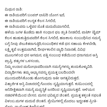
ಮಿಥುನ ರಾಶಿ:
ಈ ರಾಶಿಯವರಿಗೆ ಬಂಪರ್ ಲಾಟರಿ ಯೋಗ ಇದೆ,
ಈ ರಾಶಿಯವರಿಗೆ ಉನ್ನತ ಕೆಲಸ ಸಿಗಲಿದೆ,
ಈ ರಾಶಿಯವರು ಒಳ್ಳೆವರ ಜೊತೆ ಮದುವೆಯಾಗಲಿದೆ,
ಹಳೆಯ ಜಗಳ ತೊಡೆದು ಹಾಕಿ ಸಂಧಾನ ಫಲ ಶ್ರುತಿ ನೀಡಲಿದೆ, ಪಾರ್ಟ್ ಟೈಮ್
ಕೆಲಸ ಹುಡುಕುತ್ತಿರುವವರಿಗೆ ಕೆಲಸ ಸಿಗಲಿದೆ, ಹಣಕಾಸು ಸಂಬಂಧಿಸಿದ ಸಮಸ್ಯೆ
ಬಗ್ಗೆ ನೀವು ಚಿಲುಕಿತರಾಗುತ್ತಿರಿ,ಸಂಬಂಧಿಕರ ಕಡೆ ಧನ ಸಹಾಯ ಕೇಳಬೇಡಿ,
ಲಕ್ಷ್ಮಿ ಕೃಪೆ ಉತ್ತಮವಾಗಿದೆ, ದೀರ್ಘಕಾಲಿನ ವ್ಯಾಧಿ ನಿವಾರಣೆ, ವಿವಿಧ
ಮೂಲಗಳಿಂದ ಧನ ಆಗಮನ, ಪತ್ನಿ ಸಂಬಂಧ ಕಡೆಯಿಂದ ಧನಾಗಮನ ಆಸ್ತಿ
ಪ್ರಾಪ್ತಿ, ಶತ್ರುಗಳ ಒಳಸಂಚು,
ನಿಮ್ಮ ಉದಾರ ಮನೋಭಾವದಿಂದಾಗಿ ಸಮಸ್ಯೆಗಳನ್ನು ತಂದುಕೊಳ್ಳುವಿರಿ.
ವಿದ್ಯಾರ್ಥಿಗಳು ತಮ್ಮ ಅಭ್ಯಾಸವನ್ನು ಪ್ರಯತ್ನ ಬಲದಿಂದಲೇ
ಮುಂದುವರಿಸಿಕೊಂಡು ಹೋಗುವುದು ಅತೀ ಅಗತ್ಯವಿರುತ್ತದೆ.
ಪಿತ್ರಾರ್ಜಿತ ಆಸ್ತಿ ವಿಚಾರದಲ್ಲಿ ಗೊಂದಲ ಸೃಷ್ಟಿಯಾಗುತ್ತದೆ. ಕುಟುಂಬದಲ್ಲಿ
ಅನಿರೀಕ್ಷಿತವಾಗಿ ಸಮಸ್ಯೆ ಮಧ್ಯಸ್ಥಿಕೆ ಜನರಿಂದ ಸೃಷ್ಟಿಯಾಗುತ್ತದೆ. ಅಳಿಯನ
ನಡವಳಿಕೆಯಿಂದ ಬೇಸರ. ಮಗನ ಭವಿಷ್ಯದ ಚಿಂತನೆ. ಪ್ರಯತ್ನ ತಕ್ಕಂತೆ ಸಫಲತೆ
ವಿಳಂಬ.ಮಗಳ ಮದುವೆ ಚಿಂತನೆ. ಪ್ರೇಮಿಗಳಲ್ಲಿ ಮೊದಲು ಇದ್ದಂತಹ ಪ್ರೀತಿ-
ಪ್ರೇಮ, ವ್ಯಾಮೋಹ ಕ್ಷೀಣಿಸುತ್ತದೆ.