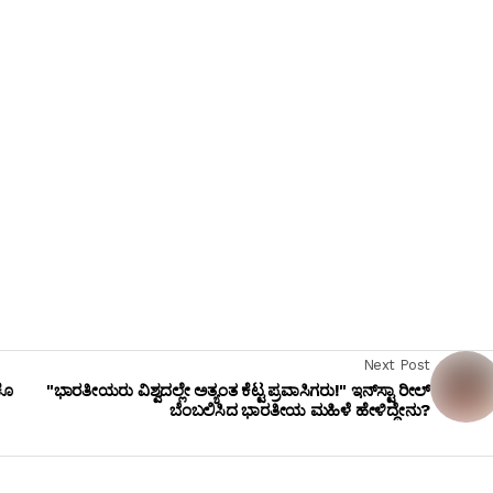
Next Post
ಕೊ
"ಭಾರತೀಯರು ವಿಶ್ವದಲ್ಲೇ ಅತ್ಯಂತ ಕೆಟ್ಟ ಪ್ರವಾಸಿಗರು!" ಇನ್‌ಸ್ಟಾ ರೀಲ್
ಬೆಂಬಲಿಸಿದ ಭಾರತೀಯ ಮಹಿಳೆ ಹೇಳಿದ್ದೇನು?