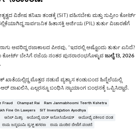
ತ್ವದ ವಿಶೇಷ ತನಿಖಾ ತಂಡಕ್ಕೆ (SIT) ವಹಿಸಬೇಕು ಮತ್ತು ಸುಪ್ರೀಂ ಕೋರ್ಟ್
ಕೆಯಾಗಿದ್ದ ಸಾರ್ವಜನಿಕ ಹಿತಾಸಕ್ತಿ ಅರ್ಜಿಯ (PIL) ತುರ್ತು ವಿಚಾರಣೆಗೆ
ನಾಗು ಅವರಿದ್ದ ರಜಾಕಾಲದ ಪೀಠವು, “ಇದರಲ್ಲಿ ಅಷ್ಟೊಂದು ತುರ್ತು ಏನಿದೆ?
ಪ್ರೀಂ ಕೋರ್ಟ್ ಬೇಸಿಗೆ ರಜೆಯ ನಂತರ ಪುನರಾರಂಭಗೊಳ್ಳುವ
ಜುಲೈ 13, 2026
.
ಂಕ್ ಖಾತೆಯಲ್ಲಿದ್ದ ಮೊತ್ತದ ನಡುವೆ ವ್ಯತ್ಯಾಸ ಕಂಡುಬಂದ ಹಿನ್ನೆಲೆಯಲ್ಲಿ
ಾಖಲಿಸಿ, ಎಲ್ಲರನ್ನೂ ಬಂಧಿಸಿ ನ್ಯಾಯಾಂಗ ಬಂಧನಕ್ಕೆ ಒಪ್ಪಿಸಿದ್ದಾರೆ.
e Fraud
Champat Rai
Ram Janmabhoomi Teerth Kshetra
akh Fine On Lawyers
SIT Investigation Ayodhya
ಅನಿಲ್ ಮಿಶ್ರಾ
ಅಯೋಧ್ಯೆ ಬಾರ್ ಅಸೋಸಿಯೇಷನ್
ಅಯೋಧ್ಯೆ ವಕೀಲರ ದಂಡ
ರಾಮ ಜನ್ಮಭೂಮಿ ಟ್ರಸ್ಟ್ ಹಗರಣ
ರಾಮ ಮಂದಿರ ದೇಣಿಗೆ ವಂಚನೆ