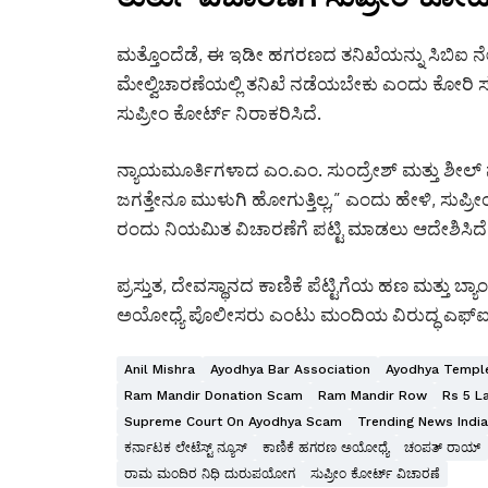
ಮತ್ತೊಂದೆಡೆ, ಈ ಇಡೀ ಹಗರಣದ ತನಿಖೆಯನ್ನು ಸಿಬಿಐ ನೇತೃ
ಮೇಲ್ವಿಚಾರಣೆಯಲ್ಲಿ ತನಿಖೆ ನಡೆಯಬೇಕು ಎಂದು ಕೋರಿ ಸಲ್ಲಿ
ಸುಪ್ರೀಂ ಕೋರ್ಟ್ ನಿರಾಕರಿಸಿದೆ.
ನ್ಯಾಯಮೂರ್ತಿಗಳಾದ ಎಂ.ಎಂ. ಸುಂದ್ರೇಶ್ ಮತ್ತು ಶೀಲ್ 
ಜಗತ್ತೇನೂ ಮುಳುಗಿ ಹೋಗುತ್ತಿಲ್ಲ,” ಎಂದು ಹೇಳಿ, ಸು
ರಂದು ನಿಯಮಿತ ವಿಚಾರಣೆಗೆ ಪಟ್ಟಿ ಮಾಡಲು ಆದೇಶಿಸಿದೆ
ಪ್ರಸ್ತುತ, ದೇವಸ್ಥಾನದ ಕಾಣಿಕೆ ಪೆಟ್ಟಿಗೆಯ ಹಣ ಮತ್ತು ಬ್ಯಾ
ಅಯೋಧ್ಯೆ ಪೊಲೀಸರು ಎಂಟು ಮಂದಿಯ ವಿರುದ್ಧ ಎಫ್‌ಐಆರ್ ದ
Anil Mishra
Ayodhya Bar Association
Ayodhya Templ
Ram Mandir Donation Scam
Ram Mandir Row
Rs 5 L
Supreme Court On Ayodhya Scam
Trending News India
ಕರ್ನಾಟಕ ಲೇಟೆಸ್ಟ್ ನ್ಯೂಸ್
ಕಾಣಿಕೆ ಹಗರಣ ಅಯೋಧ್ಯೆ
ಚಂಪತ್ ರಾಯ್
ರಾಮ ಮಂದಿರ ನಿಧಿ ದುರುಪಯೋಗ
ಸುಪ್ರೀಂ ಕೋರ್ಟ್ ವಿಚಾರಣೆ