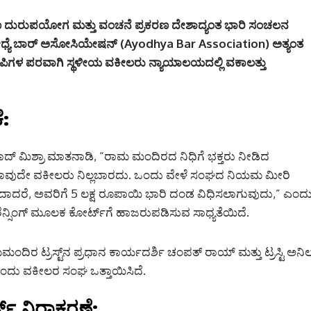
ದುರುಪಯೋಗ ಮತ್ತು ವಂಚನೆ ಪ್ರಕರಣ ದೇಶಾದ್ಯಂತ ಭಾರಿ ಸಂಚಲನ
ೋಧ್ಯೆ ಬಾರ್ ಅಸೋಸಿಯೇಷನ್ (Ayodhya Bar Association) ಅತ್ಯಂತ
ಪಿಗಳ ಪರವಾಗಿ ಸ್ಥಳೀಯ ವಕೀಲರು ನ್ಯಾಯಾಲಯದಲ್ಲಿ ವಕಾಲತ್ತು
ೆ:
ಾದ್ ಮಿಶ್ರಾ ಮಾತನಾಡಿ, “ರಾಮ ಮಂದಿರದ ನಿಧಿಗೆ ಭಕ್ತರು ನೀಡಿದ
ಾವುದೇ ವಕೀಲರು ನಿಲ್ಲಬಾರದು. ಒಂದು ವೇಳೆ ಸಂಘದ ನಿಯಮ ಮೀರಿ
, ಅವರಿಗೆ 5 ಲಕ್ಷ ರೂಪಾಯಿ ಭಾರಿ ದಂಡ ವಿಧಿಸಲಾಗುವುದು,” ಎಂದ
ಫರೆನ್ಸಿಂಗ್ ಮೂಲಕ ಕೋರ್ಟ್‌ಗೆ ಹಾಜರುಪಡಿಸುವ ಸಾಧ್ಯತೆಯಿದೆ.
ದಿರ ಟ್ರಸ್ಟ್‌ನ ಪ್ರಧಾನ ಕಾರ್ಯದರ್ಶಿ ಚಂಪತ್ ರಾಯ್ ಮತ್ತು ಟ್ರಸ್ಟಿ ಅನಿ
 ಎಂದು ವಕೀಲರ ಸಂಘ ಒತ್ತಾಯಿಸಿದೆ.
ಟ್ ನಿರಾಕರಣೆ: