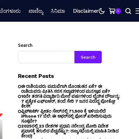
ಬೆಂಗಳೂರು
ವಾಣಿಜ್ಯ
ಸಿನಿಮಾ
Disclaimer
0
Search
Search
Recent Posts
ಈ ರಾಶಿಯವರು ಮದುವೆಗಾಗಿ ಮೊಂಡುತನ ಏಕೆ? ಈ
ರಾಶಿಯವರು ಪ್ರೀತಿಸಿ ಸರಸ ಸಲ್ಲಾಪಗಳಿಂದ ಮನಸ್ತಾಪ ಏಕೆ?
10ನೇ ತರಗತಿ ವಿದ್ಯಾರ್ಥಿನಿ ಮೇಲೆ ವರ್ಷಗಳಿಂದ ಲೈಂಗಿಕ ದೌರ್ಜನ್ಯ:
7 ಪ್ರತ್ಯೇಕ ಎಫ್ಐಆರ್, ತಂದೆ ಸೇರಿ 7 ಜನರ ವಿರುದ್ಧ ಪೋಕ್ಸೋ
ಕೇಸ್!
ಫ್ಲಿಪ್‌ಕಾರ್ಟ್ ಫ್ರೀಡಂ ಸೇಲ್‌ನಲ್ಲಿ ₹71,900 ಕ್ಕೆ ಇಳಿಯಲಿದೆ
iPhone 17 ಬೆಲೆ: ಈ ಆಫರ್‌ನಲ್ಲಿ ಫೋನ್ ಖರೀದಿಸುವುದು
ಸೂಕ್ತವೇ?
2025ರಲ್ಲಿ 23 ದೇಶಗಳ ಪ್ರಧಾನಿ ನರೇಂದ್ರ ಮೋದಿ ವಿದೇಶ
ಪ್ರವಾಸಕ್ಕೆ ತಗುಲಿದ ವೆಚ್ಚವೆಷ್ಟು?: ರಾಜ್ಯಸಭೆಯಲ್ಲಿ ಮಾಹಿತಿ ನೀಡಿದ
ಕೇಂದ್ರ!