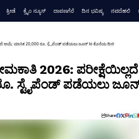
ಕ್ರೀಡೆ
ಕ್ರೈಂ ನ್ಯೂಸ್
ದಾವಣಗೆರೆ
ದಿನ ಭವಿಷ್ಯ
ನವದೆಹಲಿ
್ಲದೆ ಆಯ್ಕೆ: ಮಾಸಿಕ 20,000 ರೂ. ಸ್ಟೈಪೆಂಡ್ ಪಡೆಯಲು ಜೂನ್ 16 ಕೊನೆಯ ದಿನ!
ೇಮಕಾತಿ 2026: ಪರೀಕ್ಷೆಯಿಲ್ಲದೆ
ರೂ. ಸ್ಟೈಪೆಂಡ್ ಪಡೆಯಲು ಜೂನ
Share