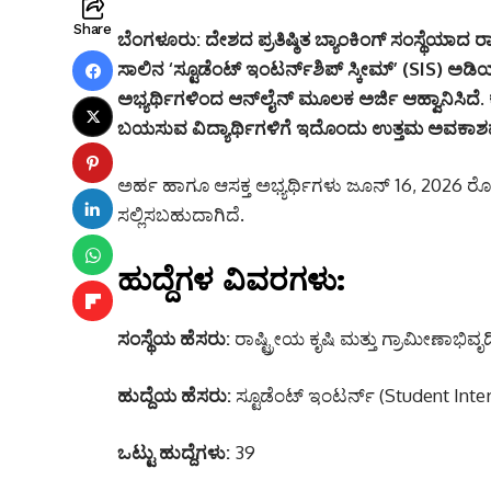
Share
ಬೆಂಗಳೂರು:
ದೇಶದ ಪ್ರತಿಷ್ಠಿತ ಬ್ಯಾಂಕಿಂಗ್ ಸಂಸ್ಥೆಯಾದ ರಾಷ
ಸಾಲಿನ ‘ಸ್ಟೂಡೆಂಟ್ ಇಂಟರ್ನ್‌ಶಿಪ್ ಸ್ಕೀಮ್’ (SIS) ಅಡಿಯ
ಅಭ್ಯರ್ಥಿಗಳಿಂದ ಆನ್‌ಲೈನ್ ಮೂಲಕ ಅರ್ಜಿ ಆಹ್ವಾನಿಸಿದೆ.
ಬಯಸುವ ವಿದ್ಯಾರ್ಥಿಗಳಿಗೆ ಇದೊಂದು ಉತ್ತಮ ಅವಕಾಶವ
ಅರ್ಹ ಹಾಗೂ ಆಸಕ್ತ ಅಭ್ಯರ್ಥಿಗಳು ಜೂನ್ 16, 2026 ರ
ಸಲ್ಲಿಸಬಹುದಾಗಿದೆ.
ಹುದ್ದೆಗಳ ವಿವರಗಳು:
ಸಂಸ್ಥೆಯ ಹೆಸರು:
ರಾಷ್ಟ್ರೀಯ ಕೃಷಿ ಮತ್ತು ಗ್ರಾಮೀಣಾಭಿವೃದ
ಹುದ್ದೆಯ ಹೆಸರು:
ಸ್ಟೂಡೆಂಟ್ ಇಂಟರ್ನ್ (Student Inte
ಒಟ್ಟು ಹುದ್ದೆಗಳು:
39