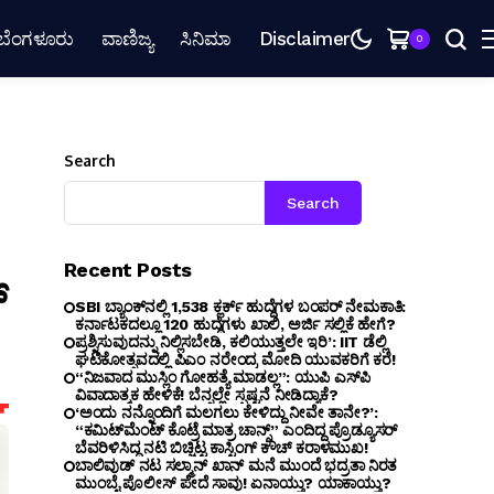
ಬೆಂಗಳೂರು
ವಾಣಿಜ್ಯ
ಸಿನಿಮಾ
Disclaimer
0
Search
Search
Recent Posts
್
SBI ಬ್ಯಾಂಕ್‌ನಲ್ಲಿ 1,538 ಕ್ಲರ್ಕ್ ಹುದ್ದೆಗಳ ಬಂಪರ್ ನೇಮಕಾತಿ:
ಕರ್ನಾಟಕದಲ್ಲೂ 120 ಹುದ್ದೆಗಳು ಖಾಲಿ, ಅರ್ಜಿ ಸಲ್ಲಿಕೆ ಹೇಗೆ?
ಪ್ರಶ್ನಿಸುವುದನ್ನು ನಿಲ್ಲಿಸಬೇಡಿ, ಕಲಿಯುತ್ತಲೇ ಇರಿ’: IIT ಡೆಲ್ಲಿ
ಘಟಿಕೋತ್ಸವದಲ್ಲಿ ಪಿಎಂ ನರೇಂದ್ರ ಮೋದಿ ಯುವಕರಿಗೆ ಕರೆ!
“ನಿಜವಾದ ಮುಸ್ಲಿಂ ಗೋಹತ್ಯೆ ಮಾಡಲ್ಲ”: ಯುಪಿ ಎಸ್‌ಪಿ
ವಿವಾದಾತ್ಮಕ ಹೇಳಿಕೆ! ಬೆನ್ನಲ್ಲೇ ಸ್ಪಷ್ಟನೆ ನೀಡಿದ್ಯಾಕೆ?
‘ಅಂದು ನನ್ನೊಂದಿಗೆ ಮಲಗಲು ಕೇಳಿದ್ದು ನೀವೇ ತಾನೇ?’:
“ಕಮಿಟ್‌ಮೆಂಟ್ ಕೊಟ್ರೆ ಮಾತ್ರ ಚಾನ್ಸ್” ಎಂದಿದ್ದ ಪ್ರೊಡ್ಯೂಸರ್
ಬೆವರಿಳಿಸಿದ್ದ ನಟಿ ಬಿಚ್ಚಿಟ್ಟ ಕಾಸ್ಟಿಂಗ್ ಕೌಚ್ ಕರಾಳಮುಖ!
ಬಾಲಿವುಡ್ ನಟ ಸಲ್ಮಾನ್ ಖಾನ್ ಮನೆ ಮುಂದೆ ಭದ್ರತಾ ನಿರತ
ಮುಂಬೈ ಪೊಲೀಸ್ ಪೇದೆ ಸಾವು! ಏನಾಯ್ತು? ಯಾಕಾಯ್ತು?