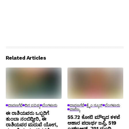
Related Articles
ದಾವಣಗೆರೆ
ದಿನ ಭವಿಷ್ಯ
ಬೆಂಗಳೂರು
ದಾವಣಗೆರೆ
ಕ್ರೈಂ ನ್ಯೂಸ್
ಬೆಂಗಳೂರು
ವಾಣಿಜ್ಯ
ಈ ರಾಶಿಯವರು ಒಬ್ಬರಿಗೆ
₹55.72 ಕೋಟಿ ಮೌಲ್ಯದ ಕಳಪೆ
ತುಂಬಾ ನಂಬಿದ್ದೀರಿ, ಈ
ಆಹಾರ ಪದಾರ್ಥ ಜಪ್ತಿ, 519
ರಾಶಿಯವರ ಮದುವೆ ಯೋಗ,
ಎಫ್‌ಐಆರ್, 701 ಮಂದಿ