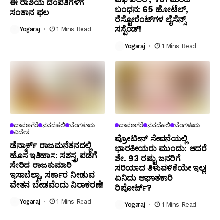
ಈ ರಾಶಿಯ ದಂಪತಿಗಳಿಗೆ
ಬಂಧನ: 65 ಹೋಟೆಲ್,
ಸಂತಾನ ಫಲ
ರೆಸ್ಟೋರೆಂಟ್‌ಗಳ ಲೈಸೆನ್ಸ್
ಸಸ್ಪೆಂಡ್!
Yogaraj
1 Mins Read
Yogaraj
1 Mins Read
ದಾವಣಗೆರೆ
ನವದೆಹಲಿ
ಬೆಂಗಳೂರು
ದಾವಣಗೆರೆ
ನವದೆಹಲಿ
ಬೆಂಗಳೂರು
ವಿದೇಶ
ಪ್ರೋಟೀನ್ ಸೇವನೆಯಲ್ಲಿ
ಡೆನ್ಮಾರ್ಕ್ ರಾಜಮನೆತನದಲ್ಲಿ
ಭಾರತೀಯರು ಮುಂದು: ಆದರೆ
ಹೊಸ ಇತಿಹಾಸ: ಸಶಸ್ತ್ರ ಪಡೆಗೆ
ಶೇ. 93 ರಷ್ಟು ಜನರಿಗೆ
ಸೇರಿದ ರಾಜಕುಮಾರಿ
ಸರಿಯಾದ ತಿಳುವಳಿಕೆಯೇ ಇಲ್ಲ!
ಇಸಾಬೆಲ್ಲಾ, ಸರ್ಕಾರ ನೀಡುವ
ಏನಿದು ಆಘಾತಕಾರಿ
ವೇತನ ಬೇಡವೆಂದು ನಿರಾಕರಣೆ!
ರಿಪೋರ್ಟ್?
Yogaraj
1 Mins Read
Yogaraj
1 Mins Read