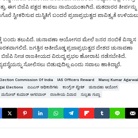
ತು, ಈಗ ಬಿಜೆಪಿ ಪಕ್ಷದ ಕಾವಲು ನಾಯಿಯಂತಾಗಿದೆ. ಮತದಾರರ ತೀರ್ಪನ್ನು
್ವೀಕರಿಸುವ ದುಸ್ಥಿತಿಗೆ ಬಂದರೆ ಪ್ರಜಾಪ್ರಭುತ್ವದ ಪಾವಿತ್ರ್ಯತೆ ಉಳಿಯಲ
್ಕೆ ಬಂದು ತಲುಪಿದೆ. ಚುನಾವಣಾ ಆಯೋಗದ ಮೇಲೆ ಜನರ ನಂಬಿಕೆ ವಿಸ್ವಾಸ
ಮಾರಕವಾಗಲಿದೆ. ಜಗತ್ತಿನ ಅತೀದೊಡ್ಡ ಪ್ರಜಾಪ್ರಭುತ್ವದ ದೇಶದ ಚುನಾವಣಾ
ಿದೆ. ಬಿಜೆಪಿ ನೀಚ ರಾಜಕೀಯದ ವಿರುದ್ಧ ಪ್ರಭಲ ಹೋರಾಟ ನಡೆಸಬೇಕಿದೆ‌.
ಯವಸ್ಥೆಯನ್ನು ಸೋಲಿಸಲು ಬಿಡುವುದಿಲ್ಲ ಎಂದು ಸವಾಲು ಹಾಕಿದ್ದಾರೆ.
Election Commission Of India
IAS Officers Reward
Manoj Kumar Agarwa
al Elections
ಐಎಎಸ್ ಅಧಿಕಾರಿಗಳು
ಕಾಂಗ್ರೆಸ್ ಟ್ವೀಟ್
ಚುನಾವಣಾ ಆಯೋಗ
ಮನೋಜ್ ಕುಮಾರ್ ಅಗರವಾಲ್
ರಾಜಕೀಯ ವಿವಾದ
ಸುಬ್ರತಾ ಗುಪ್ತಾ