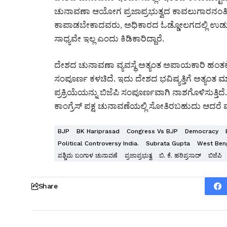
ಚುನಾವಣಾ ಆಯೋಗ ಪ್ರಜಾಪ್ರಭುತ್ವದ ಕಾವಲುಗಾರನಂತಿತ್
ಕಾಪಾಡಬೇಕಾದವರು, ಅಧಿಕಾರದ ಓಡ್ಡೋಲಗದಲ್ಲಿ ಉಡುಗೊರೆ ಸ
ಸಾಧ್ಯವೇ ಇಲ್ಲ ಎಂದು ಕಿಡಿಕಾರಿದ್ದಾರೆ.
ದೇಶದ ಚುನಾವಣಾ ವ್ಯವಸ್ಥೆ ಅತ್ಯಂತ ಅಪಾಯಕಾರಿ ಹಂತಕ
ಸಂಪೂರ್ಣ ಕಳಚಿದೆ. ಇದು ದೇಶದ ಭವಿಷ್ಯತ್ತಿಗೆ ಅತ್ಯಂತ 
ಪ್ರಕ್ರಿಯೆಯನ್ನು ಬಿಜೆಪಿ ಸಂಪೂರ್ಣವಾಗಿ ನಾಶಗೊಳಿಸುತ್ತ
ಕಾಂಗ್ರೆಸ್ ಪಕ್ಷ ಚುನಾವಣೆಯಲ್ಲಿ ಸೋತಿರಬಹುದು ಆದರೆ ವ್
BJP
BK Hariprasad
Congress Vs BJP
Democracy
Political Controversy India.
Subrata Gupta
West Beng
ಪಶ್ಚಿಮ ಬಂಗಾಳ ಚುನಾವಣೆ
ಪ್ರಜಾಪ್ರಭುತ್ವ
ಬಿ. ಕೆ. ಹರಿಪ್ರಸಾದ್
ಬಿಜೆಪಿ
Share