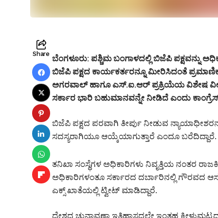
Share
ಬೆಂಗಳೂರು: ಪಶ್ಚಿಮ ಬಂಗಾಳದಲ್ಲಿ ಬಿಜೆಪಿ ಪಕ್ಷವನ್ನು ಅಧ
ಬಿಜೆಪಿ ಪಕ್ಷದ ಕಾರ್ಯಕರ್ತರನ್ನೂ ಮೀರಿಸಿದಂತೆ ಪ್ರಮ
ಅಗರವಾಲ್ ಹಾಗೂ ಎಸ್.ಐ.ಆರ್ ಪ್ರಕ್ರಿಯೆಯ ವಿಶೇಷ ವೀಕ್
ಸರ್ಕಾರ ಭಾರಿ ಬಹುಮಾನವನ್ನೇ ನೀಡಿದೆ ಎಂದು ಕಾಂಗ್ರ
ಬಿಜೆಪಿ ಪಕ್ಷದ ಪರವಾಗಿ ತೀರ್ಪು ನೀಡುವ ನ್ಯಾಯಾಧೀಶರ
ಸದಸ್ಯರಾಗಿಯೂ ಆಯ್ಕೆಯಾಗುತ್ತಾರೆ ಎಂದೂ ಬರೆದಿದ್ದಾರೆ.
ತನಿಖಾ ಸಂಸ್ಥೆಗಳ ಅಧಿಕಾರಿಗಳು ನಿವೃತ್ತಿಯ ನಂತರ ರಾಜಕೀಯ
ಅಧಿಕಾರಿಗಳಂತೂ ಸರ್ಕಾರದ ದರ್ಬಾರಿನಲ್ಲಿ ಗೌರವದ ಆಸನ 
ಎಕ್ಸ್ ಖಾತೆಯಲ್ಲಿ ಟ್ವೀಟ್ ಮಾಡಿದ್ದಾರೆ.
ದೇಶದ ಚುನಾವಣಾ ಇತಿಹಾಸದಲ್ಲೇ ಇಂತಹ ಕೀಳುಮಟ್ಟದ ಲಜ