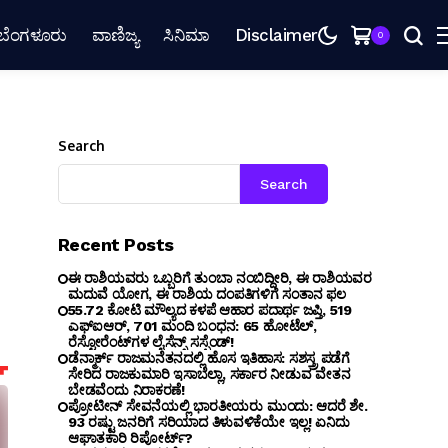
ಬೆಂಗಳೂರು
ವಾಣಿಜ್ಯ
ಸಿನಿಮಾ
Disclaimer
0
Search
Search
Recent Posts
ಈ ರಾಶಿಯವರು ಒಬ್ಬರಿಗೆ ತುಂಬಾ ನಂಬಿದ್ದೀರಿ, ಈ ರಾಶಿಯವರ
ಮದುವೆ ಯೋಗ, ಈ ರಾಶಿಯ ದಂಪತಿಗಳಿಗೆ ಸಂತಾನ ಫಲ
₹55.72 ಕೋಟಿ ಮೌಲ್ಯದ ಕಳಪೆ ಆಹಾರ ಪದಾರ್ಥ ಜಪ್ತಿ, 519
ಎಫ್‌ಐಆರ್, 701 ಮಂದಿ ಬಂಧನ: 65 ಹೋಟೆಲ್,
ರೆಸ್ಟೋರೆಂಟ್‌ಗಳ ಲೈಸೆನ್ಸ್ ಸಸ್ಪೆಂಡ್!
ಡೆನ್ಮಾರ್ಕ್ ರಾಜಮನೆತನದಲ್ಲಿ ಹೊಸ ಇತಿಹಾಸ: ಸಶಸ್ತ್ರ ಪಡೆಗೆ
ಸೇರಿದ ರಾಜಕುಮಾರಿ ಇಸಾಬೆಲ್ಲಾ, ಸರ್ಕಾರ ನೀಡುವ ವೇತನ
ಬೇಡವೆಂದು ನಿರಾಕರಣೆ!
ಪ್ರೋಟೀನ್ ಸೇವನೆಯಲ್ಲಿ ಭಾರತೀಯರು ಮುಂದು: ಆದರೆ ಶೇ.
93 ರಷ್ಟು ಜನರಿಗೆ ಸರಿಯಾದ ತಿಳುವಳಿಕೆಯೇ ಇಲ್ಲ! ಏನಿದು
ಆಘಾತಕಾರಿ ರಿಪೋರ್ಟ್?