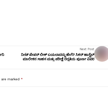
Next Post
ಿನಿ
ನೀಟ್ ಪೇಪರ್ ಲೀಕ್ ಬಯಲಾದದ್ದು ಹೇಗೆ? ಸಿಕರ್ ಹಾಸ್ಟೆಲ್
ಮಾಲೀಕನ ಸಾಹಸ ಮತ್ತು ಪರೀಕ್ಷೆ ರದ್ದತಿಯ ಪೂರ್ಣ ವಿವರ
s are marked
*