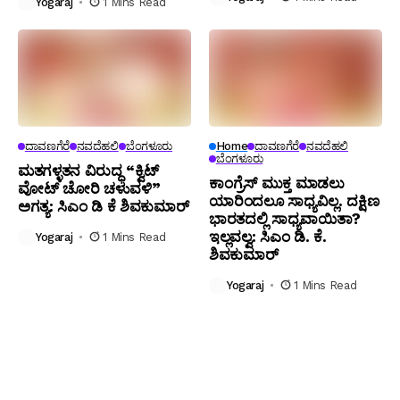
Yogaraj
1 Mins Read
ದಾವಣಗೆರೆ
ನವದೆಹಲಿ
ಬೆಂಗಳೂರು
Home
ದಾವಣಗೆರೆ
ನವದೆಹಲಿ
ಬೆಂಗಳೂರು
ಮತಗಳ್ಳತನ ವಿರುದ್ಧ “ಕ್ವಿಟ್
ಕಾಂಗ್ರೆಸ್ ಮುಕ್ತ ಮಾಡಲು
ವೋಟ್ ಚೋರಿ ಚಳುವಳಿ”
ಯಾರಿಂದಲೂ ಸಾಧ್ಯವಿಲ್ಲ. ದಕ್ಷಿಣ
ಅಗತ್ಯ: ಸಿಎಂ ಡಿ ಕೆ ಶಿವಕುಮಾರ್
ಭಾರತದಲ್ಲಿ ಸಾಧ್ಯವಾಯಿತಾ?
ಇಲ್ಲವಲ್ವ: ಸಿಎಂ ಡಿ. ಕೆ.
Yogaraj
1 Mins Read
ಶಿವಕುಮಾರ್
Yogaraj
1 Mins Read