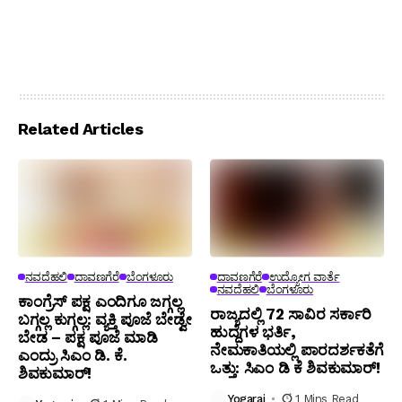
Related Articles
ನವದೆಹಲಿ
ದಾವಣಗೆರೆ
ಬೆಂಗಳೂರು
ದಾವಣಗೆರೆ
ಉದ್ಯೋಗ ವಾರ್ತೆ
ನವದೆಹಲಿ
ಬೆಂಗಳೂರು
ಕಾಂಗ್ರೆಸ್ ಪಕ್ಷ ಎಂದಿಗೂ ಜಗ್ಗಲ್ಲ
ರಾಜ್ಯದಲ್ಲಿ 72 ಸಾವಿರ ಸರ್ಕಾರಿ
ಬಗ್ಗಲ್ಲ ಕುಗ್ಗಲ್ಲ: ವ್ಯಕ್ತಿ ಪೂಜೆ ಬೇಡ್ವೇ
ಹುದ್ದೆಗಳ ಭರ್ತಿ,
ಬೇಡ – ಪಕ್ಷ ಪೂಜೆ ಮಾಡಿ
ನೇಮಕಾತಿಯಲ್ಲಿ ಪಾರದರ್ಶಕತೆಗೆ
ಎಂದ್ರು ಸಿಎಂ ಡಿ. ಕೆ.
ಒತ್ತು: ಸಿಎಂ ಡಿ ಕೆ ಶಿವಕುಮಾರ್!
ಶಿವಕುಮಾರ್!
Yogaraj
1 Mins Read