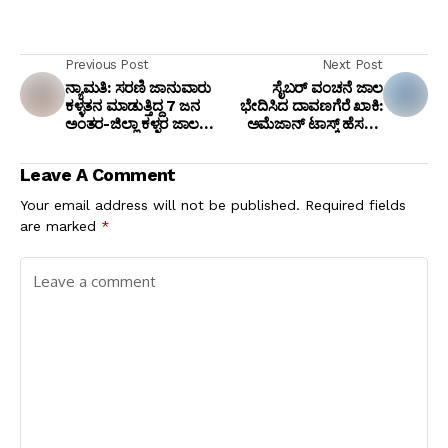
Previous Post
Next Post
ನ್ಯಾಮತಿ: ಸರಣಿ ಜಾನುವಾರು
ಸೈಬರ್ ವಂಚನೆ ಜಾಲ
ಕಳ್ಳತನ ಮಾಡುತ್ತಿದ್ದ 7 ಜನ
ಭೇದಿಸಿದ ದಾವಣಗೆರೆ ಖಾಕಿ:
ಅಂತರ-ಜಿಲ್ಲಾ ಕಳ್ಳರ ಜಾಲ
ಅಮೆಜಾನ್ ಟಾಸ್ಕ್ ಹೆಸರಲ್ಲಿ
ಪತ್ತೆ; ವಾಹನ, ಆಕಳು ವಶ!
ವಂಚಿಸುತ್ತಿದ್ದ ಗುರುಮೂರ್ತಿ
ಬಂಧನ!
Leave A Comment
Your email address will not be published.
Required fields
are marked
*