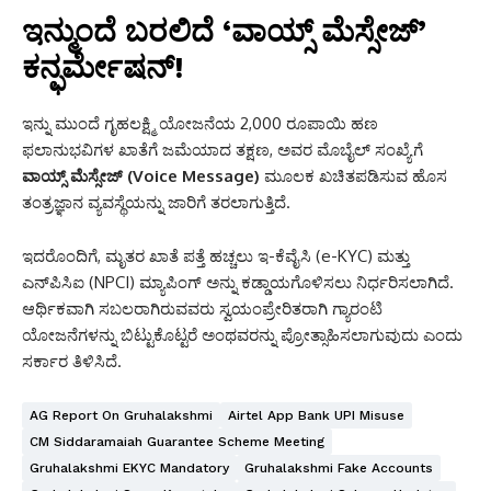
ಇನ್ಮುಂದೆ ಬರಲಿದೆ ‘ವಾಯ್ಸ್ ಮೆಸ್ಸೇಜ್’
ಕನ್ಫರ್ಮೇಷನ್!
ಇನ್ನು ಮುಂದೆ ಗೃಹಲಕ್ಷ್ಮಿ ಯೋಜನೆಯ 2,000 ರೂಪಾಯಿ ಹಣ
ಫಲಾನುಭವಿಗಳ ಖಾತೆಗೆ ಜಮೆಯಾದ ತಕ್ಷಣ, ಅವರ ಮೊಬೈಲ್ ಸಂಖ್ಯೆಗೆ
ವಾಯ್ಸ್‌ ಮೆಸ್ಸೇಜ್‌ (Voice Message)
ಮೂಲಕ ಖಚಿತಪಡಿಸುವ ಹೊಸ
ತಂತ್ರಜ್ಞಾನ ವ್ಯವಸ್ಥೆಯನ್ನು ಜಾರಿಗೆ ತರಲಾಗುತ್ತಿದೆ.
ಇದರೊಂದಿಗೆ, ಮೃತರ ಖಾತೆ ಪತ್ತೆ ಹಚ್ಚಲು ಇ-ಕೆವೈಸಿ (e-KYC) ಮತ್ತು
ಎನ್‌ಪಿಸಿಐ (NPCI) ಮ್ಯಾಪಿಂಗ್ ಅನ್ನು ಕಡ್ಡಾಯಗೊಳಿಸಲು ನಿರ್ಧರಿಸಲಾಗಿದೆ.
ಆರ್ಥಿಕವಾಗಿ ಸಬಲರಾಗಿರುವವರು ಸ್ವಯಂಪ್ರೇರಿತರಾಗಿ ಗ್ಯಾರಂಟಿ
ಯೋಜನೆಗಳನ್ನು ಬಿಟ್ಟುಕೊಟ್ಟರೆ ಅಂಥವರನ್ನು ಪ್ರೋತ್ಸಾಹಿಸಲಾಗುವುದು ಎಂದು
ಸರ್ಕಾರ ತಿಳಿಸಿದೆ.
AG Report On Gruhalakshmi
Airtel App Bank UPI Misuse
CM Siddaramaiah Guarantee Scheme Meeting
Gruhalakshmi EKYC Mandatory
Gruhalakshmi Fake Accounts