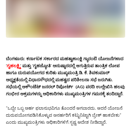
ಬೆಂಗಳೂರು:
ಕರ್ನಾಟಕ ಸರ್ಕಾರದ ಮಹತ್ವಾಕಾಂಕ್ಷಿ ಗ್ಯಾರಂಟಿ ಯೋಜನೆಗಳಾದ
‘
ಗೃಹಲಕ್ಷ್ಮಿ
‘ ಮತ್ತು ‘ಗೃಹಜ್ಯೋತಿ’ ಅನುಷ್ಠಾನದಲ್ಲಿ ಆಗುತ್ತಿರುವ ತಾಂತ್ರಿಕ ಲೋಪ
ಹಾಗೂ ದುರುಪಯೋಗದ ಕುರಿತು ಮುಖ್ಯಮಂತ್ರಿ ಡಿ. ಕೆ. ಶಿವಕುಮಾರ್
ಅಧ್ಯಕ್ಷತೆಯಲ್ಲಿ ವಿಧಾನಸೌಧದಲ್ಲಿ ಮಹತ್ವದ ಪರಿಶೀಲನಾ ಸಭೆ ಜರುಗಿತು.
ಸಭೆಯಲ್ಲಿ ಅಕೌಂಟೆಟ್ ಜನರಲ್ ರಿಪೋರ್ಟ್ (AG) ವರದಿ ಉಲ್ಲೇಖಿಸಿ ಹಲವು
ಗಂಭೀರ ಅಕ್ರಮಗಳನ್ನು ಅಧಿಕಾರಿಗಳು ಮುಖ್ಯಮಂತ್ರಿಗಳ ಗಮನಕ್ಕೆ ತಂದಿದ್ದಾರೆ.
“ಒಬ್ಬೇ ಒಬ್ಬ ಅರ್ಹ ಫಲಾನುಭವಿಗೂ ತೊಂದರೆ ಆಗಬಾರದು. ಆದರೆ ಯೋಜನೆ
ದುರುಪಯೋಗಪಡಿಸಿಕೊಳ್ಳುವ ಅನರ್ಹರಿಗೆ ಕಟ್ಟುನಿಟ್ಟಾಗಿ ಬ್ರೇಕ್ ಹಾಕಬೇಕು”
ಎಂದು ಮುಖ್ಯಮಂತ್ರಿಗಳು ಅಧಿಕಾರಿಗಳಿಗೆ ಸ್ಪಷ್ಟ ಆದೇಶ ನೀಡಿದ್ದಾರೆ.