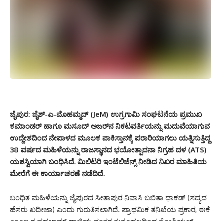
ಜೈಪುರ:
ಜೈಶ್-ಎ-ಮೊಹಮ್ಮದ್ (JeM) ಉಗ್ರಗಾಮಿ ಸಂಘಟನೆಯ ಪ್ರಮುಖ
ಕಮಾಂಡರ್ ಹಾಗೂ ಮಸೂದ್ ಅಜರ್‌ನ ನಿಕಟವರ್ತಿಯನ್ನು ಮದುವೆಯಾಗುವ
ಉದ್ದೇಶದಿಂದ ನೇಪಾಳದ ಮೂಲಕ ಪಾಕಿಸ್ತಾನಕ್ಕೆ ಪರಾರಿಯಾಗಲು ಯತ್ನಿಸುತ್ತಿದ್ದ
38 ವರ್ಷದ ಮಹಿಳೆಯನ್ನು ರಾಜಸ್ಥಾನದ ಭಯೋತ್ಪಾದನಾ ನಿಗ್ರಹ ದಳ (ATS)
ಯಶಸ್ವಿಯಾಗಿ ಬಂಧಿಸಿದೆ. ಮಿಲಿಟರಿ ಇಂಟೆಲಿಜೆನ್ಸ್ ನೀಡಿದ ನಿಖರ ಮಾಹಿತಿಯ
ಮೇರೆಗೆ ಈ ಕಾರ್ಯಾಚರಣೆ ನಡೆದಿದೆ.
ಬಂಧಿತ ಮಹಿಳೆಯನ್ನು ಜೈಪುರದ ಸೀತಾಪುರ ನಿವಾಸಿ ಬಬಿತಾ ಧಾಕಡ್ (ಸದ್ಯದ
ಹೆಸರು ಖದೀಜಾ) ಎಂದು ಗುರುತಿಸಲಾಗಿದೆ. ಪ್ರಾಥಮಿಕ ತನಿಖೆಯ ಪ್ರಕಾರ, ಈಕೆ