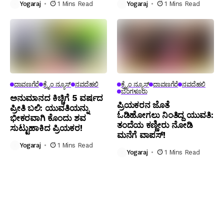
Yogaraj
1 Mins Read
Yogaraj
1 Mins Read
ದಾವಣಗೆರೆ
ಕ್ರೈಂ ನ್ಯೂಸ್
ನವದೆಹಲಿ
ಕ್ರೈಂ ನ್ಯೂಸ್
ದಾವಣಗೆರೆ
ನವದೆಹಲಿ
ಬೆಂಗಳೂರು
ಅನುಮಾನದ ಕಿಚ್ಚಿಗೆ 5 ವರ್ಷದ
ಪ್ರಿಯಕರನ ಜೊತೆ
ಪ್ರೀತಿ ಬಲಿ: ಯುವತಿಯನ್ನು
ಓಡಿಹೋಗಲು ನಿಂತಿದ್ದ ಯುವತಿ:
ಭೀಕರವಾಗಿ ಕೊಂದು ಶವ
ತಂದೆಯ ಕಣ್ಣೀರು ನೋಡಿ
ಸುಟ್ಟುಹಾಕಿದ ಪ್ರಿಯಕರ!
ಮನೆಗೆ ವಾಪಸ್!
Yogaraj
1 Mins Read
Yogaraj
1 Mins Read