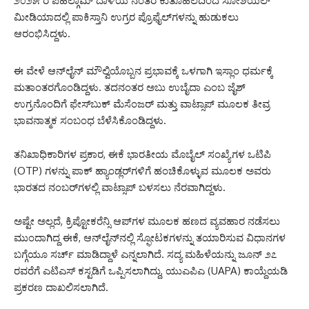
೨೦೨೫ ರ ಪಹಲ್ಗಾಮ್ ದಾಳಿಯ ನಂತರ ಕುತೂಹಲದಿಂದ ಸೋಶಿಯಲ್
ಮೀಡಿಯಾದಲ್ಲಿ ಪಾಕಿಸ್ತಾನಿ ಉಗ್ರರ ಪ್ರೊಫೈಲ್‌ಗಳನ್ನು ಹುಡುಕಲು
ಆರಂಭಿಸಿದ್ದಳು.
ಈ ವೇಳೆ ಆನ್‌ಲೈನ್ ಮೌಲ್ವಿಯೊಬ್ಬನ ಪ್ರಭಾವಕ್ಕೆ ಒಳಗಾಗಿ ಇಸ್ಲಾಂ ಧರ್ಮಕ್ಕೆ
ಮತಾಂತರಗೊಂಡಿದ್ದಳು. ತದನಂತರ ಅಬು ಉಬೈದಾ ಎಂಬ ಜೈಶ್
ಉಗ್ರನೊಂದಿಗೆ ಫೇಸ್‌ಬುಕ್ ಮೆಸೆಂಜರ್ ಮತ್ತು ವಾಟ್ಸಾಪ್ ಮೂಲಕ ತೀವ್ರ
ಭಾವನಾತ್ಮಕ ಸಂಬಂಧ ಬೆಳೆಸಿಕೊಂಡಿದ್ದಳು.
ತನಿಖಾಧಿಕಾರಿಗಳ ಪ್ರಕಾರ, ಈಕೆ ಭಾರತೀಯ ಮೊಬೈಲ್ ಸಂಖ್ಯೆಗಳ ಒಟಿಪಿ
(OTP) ಗಳನ್ನು ಪಾಕ್ ಹ್ಯಾಂಡ್ಲರ್‌ಗಳಿಗೆ ಹಂಚಿಕೊಳ್ಳುವ ಮೂಲಕ ಅವರು
ಭಾರತದ ನಂಬರ್‌ಗಳಲ್ಲಿ ವಾಟ್ಸಾಪ್ ಬಳಸಲು ನೆರವಾಗಿದ್ದಳು.
ಅಷ್ಟೇ ಅಲ್ಲದೆ, ಕ್ರಿಪ್ಟೋಕರೆನ್ಸಿ ಆಪ್‌ಗಳ ಮೂಲಕ ಹಣದ ವ್ಯವಹಾರ ನಡೆಸಲು
ಮುಂದಾಗಿದ್ದ ಈಕೆ, ಆನ್‌ಲೈನ್‌ನಲ್ಲಿ ಸ್ಫೋಟಕಗಳನ್ನು ತಯಾರಿಸುವ ವಿಧಾನಗಳ
ಬಗ್ಗೆಯೂ ಸರ್ಚ್ ಮಾಡಿದ್ದಾಳೆ ಎನ್ನಲಾಗಿದೆ. ಸದ್ಯ ಮಹಿಳೆಯನ್ನು ಜೂನ್ ೨೭
ರವರೆಗೆ ಎಟಿಎಸ್ ಕಸ್ಟಡಿಗೆ ಒಪ್ಪಿಸಲಾಗಿದ್ದು, ಯುಎಪಿಎ (UAPA) ಕಾಯ್ದೆಯಡಿ
ಪ್ರಕರಣ ದಾಖಲಿಸಲಾಗಿದೆ.