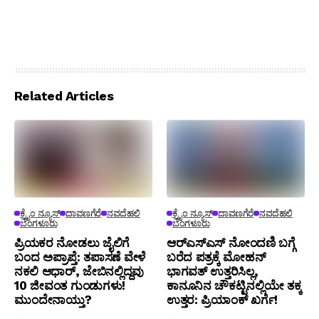
Related Articles
ಕ್ರೈಂ ನ್ಯೂಸ್
ದಾವಣಗೆರೆ
ನವದೆಹಲಿ
ಕ್ರೈಂ ನ್ಯೂಸ್
ದಾವಣಗೆರೆ
ನವದೆಹಲಿ
ಬೆಂಗಳೂರು
ಬೆಂಗಳೂರು
ಪ್ರಿಯಕರ ನೋಡಲು ಜೈಲಿಗೆ
ಆರ್‌ಎಸ್‌ಎಸ್‌ ನೋಂದಣಿ ಬಗ್ಗೆ
ಬಂದ ಅಪ್ರಾಪ್ತೆ: ತಪಾಸಣೆ ವೇಳೆ
ಬರೆದ ಪತ್ರಕ್ಕೆ ಮೋಹನ್
ನಕಲಿ ಆಧಾರ್, ಜೇಬಿನಲ್ಲಿದ್ದವು
ಭಾಗವತ್ ಉತ್ತರಿಸಿಲ್ಲ,
10 ಜೀವಂತ ಗುಂಡುಗಳು!
ಕಾನೂನಿನ ಚೌಕಟ್ಟಿನಲ್ಲಿಯೇ ತಕ್ಕ
ಮುಂದೇನಾಯ್ತು?
ಉತ್ತರ: ಪ್ರಿಯಾಂಕ್ ಖರ್ಗೆ!