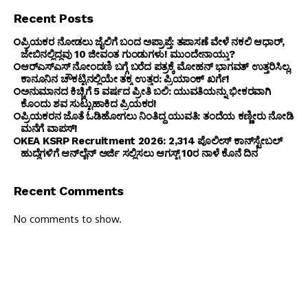
Recent Posts
ಪ್ರಿಯಕರ ನೋಡಲು ಜೈಲಿಗೆ ಬಂದ ಅಪ್ರಾಪ್ತೆ: ತಪಾಸಣೆ ವೇಳೆ ನಕಲಿ ಆಧಾರ್,
ಜೇಬಿನಲ್ಲಿದ್ದವು 10 ಜೀವಂತ ಗುಂಡುಗಳು! ಮುಂದೇನಾಯ್ತು?
ಆರ್‌ಎಸ್‌ಎಸ್‌ ನೋಂದಣಿ ಬಗ್ಗೆ ಬರೆದ ಪತ್ರಕ್ಕೆ ಮೋಹನ್ ಭಾಗವತ್ ಉತ್ತರಿಸಿಲ್ಲ,
ಕಾನೂನಿನ ಚೌಕಟ್ಟಿನಲ್ಲಿಯೇ ತಕ್ಕ ಉತ್ತರ: ಪ್ರಿಯಾಂಕ್ ಖರ್ಗೆ!
ಅನುಮಾನದ ಕಿಚ್ಚಿಗೆ 5 ವರ್ಷದ ಪ್ರೀತಿ ಬಲಿ: ಯುವತಿಯನ್ನು ಭೀಕರವಾಗಿ
ಕೊಂದು ಶವ ಸುಟ್ಟುಹಾಕಿದ ಪ್ರಿಯಕರ!
ಪ್ರಿಯಕರನ ಜೊತೆ ಓಡಿಹೋಗಲು ನಿಂತಿದ್ದ ಯುವತಿ: ತಂದೆಯ ಕಣ್ಣೀರು ನೋಡಿ
ಮನೆಗೆ ವಾಪಸ್!
KEA KSRP Recruitment 2026: 2,314 ಪೊಲೀಸ್ ಕಾನ್‌ಸ್ಟೇಬಲ್
ಹುದ್ದೆಗಳಿಗೆ ಆನ್‌ಲೈನ್ ಅರ್ಜಿ ಸಲ್ಲಿಸಲು ಆಗಸ್ಟ್ 10ರ ನಾಳೆ ಕೊನೆ ದಿನ
Recent Comments
No comments to show.