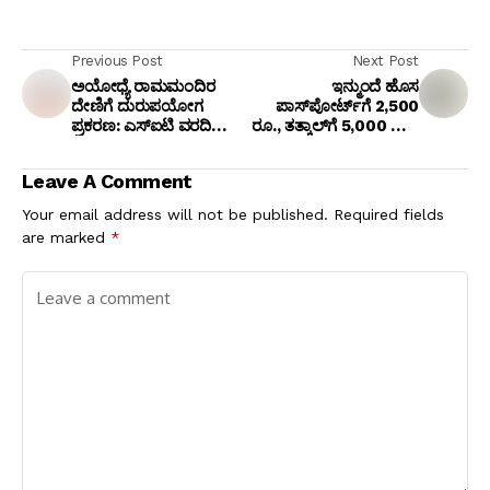
Previous Post
Next Post
ಅಯೋಧ್ಯೆ ರಾಮಮಂದಿರ
ಇನ್ಮುಂದೆ ಹೊಸ
ದೇಣಿಗೆ ದುರುಪಯೋಗ
ಪಾಸ್‌ಪೋರ್ಟ್‌ಗೆ 2,500
ಪ್ರಕರಣ: ಎಸ್‌ಐಟಿ ವರದಿ
ರೂ., ತತ್ಕಾಲ್‌ಗೆ 5,000 ರೂ.;
ಬೆನ್ನಲ್ಲೇ 8 ಜನರ ವಿರುದ್ಧ
ಜುಲೈನಿಂದ ಹೊಸ ನಿಯಮ
ಎಫ್‌ಐಆರ್ ದಾಖಲು!
ಜಾರಿ!
Leave A Comment
Your email address will not be published.
Required fields
are marked
*