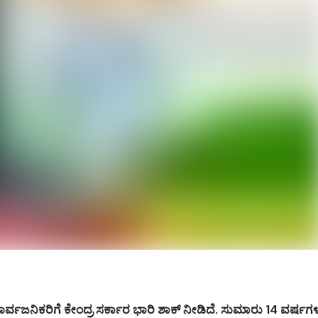
ಸಾರ್ವಜನಿಕರಿಗೆ ಕೇಂದ್ರ ಸರ್ಕಾರ ಭಾರಿ ಶಾಕ್ ನೀಡಿದೆ. ಸುಮಾರು 14 ವರ್ಷಗ