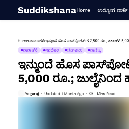
Suddikshana
Home
ಉದ್ಯೋಗ ವಾರ್ತೆ
Home
ದಾವಣಗೆರೆ
ಇನ್ಮುಂದೆ ಹೊಸ ಪಾಸ್‌ಪೋರ್ಟ್‌ಗೆ 2,500 ರೂ., ತತ್ಕಾಲ್‌ಗೆ 
ದಾವಣಗೆರೆ
ನವದೆಹಲಿ
ಬೆಂಗಳೂರು
ವಾಣಿಜ್ಯ
ಇನ್ಮುಂದೆ ಹೊಸ ಪಾಸ್‌ಪೋರ್ಟ
5,000 ರೂ.; ಜುಲೈನಿಂದ
Yogaraj
Updated 1 Month Ago
1 Mins Read