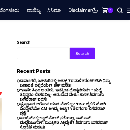
ಬೆಂಗಳೂರು
ವಾಣಿಜ್ಯ
ಸಿನಿಮಾ
Disclaimer
0
Search
Search
Recent Posts
ದಾವಣಗೆರೆ, ಜಗಳೂರಿನಲ್ಲಿ ಆಗಸ್ಟ್ 7ರ ನಾಳೆ ಕರೆಂಟ್ ಕಟ್: ನಿಮ್ಮ
ಬಡಾವಣೆ ಇಲ್ಲಿದೆಯೇ? ಚೆಕ್ ಮಾಡಿ!
“ನಾನೇ ಸಿಎಂ ಅಂತೀನಿ, ಇದಕ್ಕಿಂತ ದೊಡ್ಡದೇನಿದೆ?” ಹುದ್ದೆ
ತಪ್ಪಿದ್ದರೂ ಬೇಸರವಿಲ್ಲ- ಅನುದಾನ ಬೇಕು: ಶಾಸಕ ಶಿವಗಂಗಾ
ಬಸವರಾಜ್ ವರಸೆ!
ಭ್ರಷ್ಟಾಚಾರ ಆರೋಪ ಯಾರ ಮೇಲಿಲ್ಲ? ‘BSY ಜೈಲಿಗೆ ಹೋಗಿ
ಬಂದ್ಮೇಲೆಯೇ CM ಆಗಿದ್ದು ಅಲ್ವಾ?’: ಶಿವಗಂಗಾ ಬಸವರಾಜ್
ಪ್ರಶ್ನೆ!
ಕಾಂಗ್ರೆಸ್‌ನಲ್ಲಿ ಬ್ಲಾಕ್ ಮೇಲ್ ನಡೆಯಲ್ಲ, ಎಸ್.ಎಸ್.
ಮಲ್ಲಿಕಾರ್ಜುನ್‌ಗೆ ಮಂತ್ರಿಗಿರಿ ಸಿಕ್ಕಿದ್ದೇಕೆ? ಶಿವಗಂಗಾ ಬಸವರಾಜ್
ಸ್ಫೋಟಕ ಮಾಹಿತಿ!