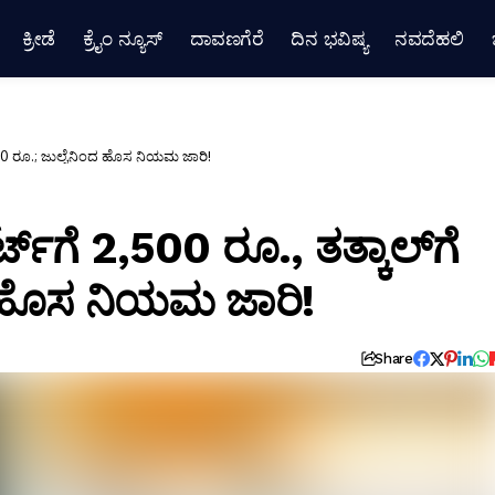
ಕ್ರೀಡೆ
ಕ್ರೈಂ ನ್ಯೂಸ್
ದಾವಣಗೆರೆ
ದಿನ ಭವಿಷ್ಯ
ನವದೆಹಲಿ
5,000 ರೂ.; ಜುಲೈನಿಂದ ಹೊಸ ನಿಯಮ ಜಾರಿ!
್‌ಗೆ 2,500 ರೂ., ತತ್ಕಾಲ್‌ಗೆ
 ಹೊಸ ನಿಯಮ ಜಾರಿ!
Share