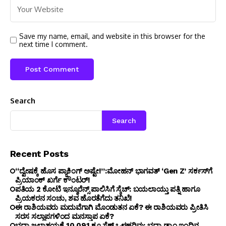
Save my name, email, and website in this browser for the
next time I comment.
Search
Search
Recent Posts
“ದ್ವೇಷಕ್ಕೆ ಹೊಸ ಪ್ಯಾಕಿಂಗ್ ಅಷ್ಟೇ!”:ಮೋಹನ್ ಭಾಗವತ್‌ ‘Gen Z’ ಸರ್ಕಸ್‌ಗೆ
ಪ್ರಿಯಾಂಕ್ ಖರ್ಗೆ ಕೌಂಟರ್!
ಪತಿಯ ₹2 ಕೋಟಿ ಇನ್ಶೂರೆನ್ಸ್ ಪಾಲಿಸಿಗೆ ಸ್ಕೆಚ್: ಬಯಲಾಯ್ತು ಪತ್ನಿ ಹಾಗೂ
ಪ್ರಿಯಕರನ ಸಂಚು, ಶವ ಹೊರತೆಗೆದು ತನಿಖೆ!
ಈ ರಾಶಿಯವರು ಮದುವೆಗಾಗಿ ಮೊಂಡುತನ ಏಕೆ? ಈ ರಾಶಿಯವರು ಪ್ರೀತಿಸಿ
ಸರಸ ಸಲ್ಲಾಪಗಳಿಂದ ಮನಸ್ತಾಪ ಏಕೆ?
ಭದ್ರಾ ಜಲಾಶಯಕ್ಕೆ 10,091 ಕ್ಯೂಸೆಕ್ ಒಳಹರಿವು: ಭದ್ರಾ ಡ್ಯಾಂ ಇಂದಿನ