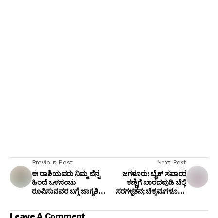
Previous Post
Next Post
ಈ ರಾಶಿಯವರು ನಿಮ್ಮ ಬೆನ್ನ
ಜಗಳೂರು: ಬೈಕ್ ಸವಾರರ
ಹಿಂದೆ ಒಳಸಂಚು
ಕಣ್ಣಿಗೆ ಖಾರದಪುಡಿ ಚೆಲ್ಲಿ
ರೂಪಿಸುವವರ ಬಗ್ಗೆ ಜಾಗೃತಿ
ಸರಗಳ್ಳತನ; ಚಿಕ್ಕಮಗಳೂರಿನ
ಇರಲಿ...!
ಇಬ್ಬರು ಖದೀಮರು
ಬಿಳಿಚೋಡು ಪೊಲೀಸರಿಂದ
Leave A Comment
ಬಂಧನ