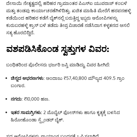
ದೇಸಾಯಿ ನೇತೃತ್ವದಲ್ಲಿ, ಹರಿಹರ ಗ್ರಾಮಾಂತರ ಪಿಎಸ್ಐ ಯುವರಾಜ್ ಕಂಬಳಿ
ಮತ್ತು ತಂಡವು ಕಾರ್ಯಾಚರಣೆಗಿಳಿದಿತ್ತು. ಖಚಿತ ಮಾಹಿತಿ ಮೇರೆಗೆ ಹರಪನಹಳ್ಳಿ
ಕಡೆಯಿಂದ ಹರಿಹರ ಕಡೆಗೆ ಬೈಕ್‌ನಲ್ಲಿ ಬರುತ್ತಿದ್ದ ಇಬ್ಬರು ಆರೋಪಿಗಳನ್ನು
ಕುರುಬರಹಳ್ಳಿ ಕ್ರಾಸ್ ಬಳಿ ತಡೆದು ತೀವ್ರ ವಿಚಾರಣೆ ನಡೆಸಿದಾಗ ಕಳ್ಳತನದ ಅಸಲಿ
ಸತ್ಯ ಹೊರಬಿದ್ದಿದೆ.
ವಶಪಡಿಸಿಕೊಂಡ ಸ್ವತ್ತುಗಳ ವಿವರ:
ಬಂಧಿತರಿಂದ ಪೊಲೀಸರು ಭರ್ಜರಿ ಜಪ್ತಿ ಮಾಡಿದ್ದು, ವಿವರ ಹೀಗಿದೆ:
ಚಿನ್ನದ ಆಭರಣಗಳು:
ಅಂದಾಜು ₹57,40,800 ಮೌಲ್ಯದ 409.5 ಗ್ರಾಂ
ಬಂಗಾರ.
ನಗದು:
₹10,000 ಹಣ.
ಇತರ ಸಾಮಗ್ರಿಗಳು:
2 ಮೊಬೈಲ್ ಫೋನ್‌ಗಳು ಹಾಗೂ ಕೃತ್ಯಕ್ಕೆ ಬಳಸಿದ
ಹಿರೋಹೊಂಡಾ ಸ್ಪ್ಲೆಂಡರ್ ಬೈಕ್.
ಸದ್ಯ ಆರೋಪಿಗಳನ್ನು ನ್ಯಾಯಾಂಗ ಬಂಧನಕ್ಕೆ ಒಪ್ಪಿಸಲಾಗಿದೆ.