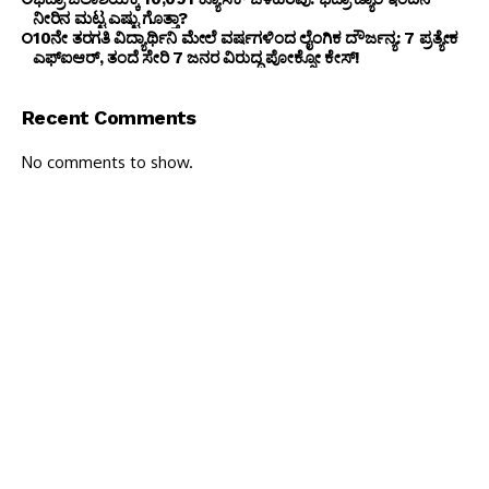
ನೀರಿನ ಮಟ್ಟ ಎಷ್ಟು ಗೊತ್ತಾ?
10ನೇ ತರಗತಿ ವಿದ್ಯಾರ್ಥಿನಿ ಮೇಲೆ ವರ್ಷಗಳಿಂದ ಲೈಂಗಿಕ ದೌರ್ಜನ್ಯ: 7 ಪ್ರತ್ಯೇಕ
ಎಫ್ಐಆರ್, ತಂದೆ ಸೇರಿ 7 ಜನರ ವಿರುದ್ಧ ಪೋಕ್ಸೋ ಕೇಸ್!
Recent Comments
No comments to show.