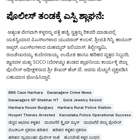
ಪೊಲೀಸ್ ತಂಡಕ್ಕೆ ಎಸ್ಪಿ ಶ್ಲಾಘನೆ:
ಅತ್ಯಂತ ವೇಗವಾಗಿ ಕಳ್ಳರನ್ನು ಪತ್ತೆ ಹಚ್ಚಿ, ಸ್ವತ್ತನ್ನು ರಿಕವರಿ ಮಾಡುವಲ್ಲಿ
ಯಶಸ್ವಿಯಾದ ಪಿಎಸ್ಐಗಳಾದ ಯುವರಾಜ್ ಕಂಬಳಿ, ಶ್ರೀಪತಿ ಗಿನ್ನಿ, ಹಾರೂನ್
ಅಖ್ತರ್, ಎಎಸ್ಐಗಳಾದ ಮಹಮ್ಮದ್ ಇಲಿಯಾಸ್, ತಿಪ್ಪೇಸ್ವಾಮಿ,
ರಾಜಶೇಖರಯ್ಯ, ಕುಬೇರನಾಯ್ಕ, ಉಮೇಶ ಹಾಗೂ ಹರಿಹರ ವೃತ್ತದ ಸಿಬ್ಬಂದಿ,
ಶ್ವಾನದಳ ಮತ್ತು SOCO (ಬೆರಳಚ್ಚು) ತಂಡದ ಶ್ಲಾಘನೀಯ ಕಾರ್ಯಕ್ಕೆ ಜಿಲ್ಲಾ
ಪೊಲೀಸ್ ಅಧೀಕ್ಷಕರಾದ ಶ್ರೀ ಶೇಖರ್ ಹೆಚ್.ಟಿ. ಅವರು ಮೆಚ್ಚುಗೆ ವ್ಯಕ್ತಪಡಿಸಿ
ಬಹುಮಾನ ಘೋಷಿಸಿದ್ದಾರೆ.
BNS Case Harihara
Davanagere Crime News
Davanagere SP Shekhar HT
Gold Jewelry Seized
Harihara House Burglary
Harihara Rural Police Station
Hospet Thieves Arrested
Karnataka Police Operational Success
ಚಿನ್ನದ ಆಭರಣ ಕಳ್ಳತನ
ದಾವಣಗೆರೆ ಕ್ರೈಮ್ ನ್ಯೂಸ್
ದಾವಣಗೆರೆ ಜಿಲ್ಲಾ ಪೊಲೀಸ್
ಬಿಎನ್‌ಎಸ್ ಪ್ರಕರಣ ಹರಿಹರ
ಹರಿಹರ ಕಳ್ಳತನ ಪ್ರಕರಣ
ಹರಿಹರ ಗ್ರಾಮಾಂತರ ಪೊಲೀಸ್ ಠಾಣೆ
ಹೊಸಪೇಟೆ ಕಳ್ಳರ ಬಂಧನ