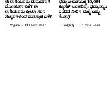
ಈ ರಾಶಿಯವರು ಮದುವೆಗಾಗಿ
ಭದ್ರಾ ಜಲಾಶಯಕ್ಕೆ 10,091
ಮೊಂಡುತನ ಏಕೆ? ಈ
ಕ್ಯೂಸೆಕ್ ಒಳಹರಿವು: ಭದ್ರಾ ಡ್ಯಾಂ
ರಾಶಿಯವರು ಪ್ರೀತಿಸಿ ಸರಸ
ಇಂದಿನ ನೀರಿನ ಮಟ್ಟ ಎಷ್ಟು
ಸಲ್ಲಾಪಗಳಿಂದ ಮನಸ್ತಾಪ ಏಕೆ?
ಗೊತ್ತಾ?
Yogaraj
1 Mins Read
Yogaraj
1 Mins Read