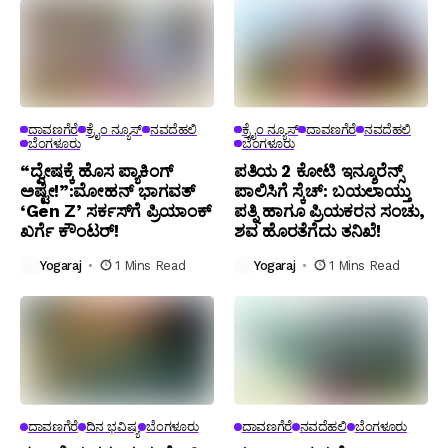
ದಾವಣಗೆರೆ
ಕ್ರೈಂ ನ್ಯೂಸ್
ನವದೆಹಲಿ
ಕ್ರೈಂ ನ್ಯೂಸ್
ದಾವಣಗೆರೆ
ನವದೆಹಲಿ
ಬೆಂಗಳೂರು
ಬೆಂಗಳೂರು
“ದ್ವೇಷಕ್ಕೆ ಹೊಸ ಪ್ಯಾಕಿಂಗ್
ಪತಿಯ ₹2 ಕೋಟಿ ಇನ್ಶೂರೆನ್ಸ್
ಅಷ್ಟೇ!”:ಮೋಹನ್ ಭಾಗವತ್‌
ಪಾಲಿಸಿಗೆ ಸ್ಕೆಚ್: ಬಯಲಾಯ್ತು
‘Gen Z’ ಸರ್ಕಸ್‌ಗೆ ಪ್ರಿಯಾಂಕ್
ಪತ್ನಿ ಹಾಗೂ ಪ್ರಿಯಕರನ ಸಂಚು,
ಖರ್ಗೆ ಕೌಂಟರ್!
ಶವ ಹೊರತೆಗೆದು ತನಿಖೆ!
Yogaraj
1 Mins Read
Yogaraj
1 Mins Read
ದಾವಣಗೆರೆ
ದಿನ ಭವಿಷ್ಯ
ಬೆಂಗಳೂರು
ದಾವಣಗೆರೆ
ನವದೆಹಲಿ
ಬೆಂಗಳೂರು