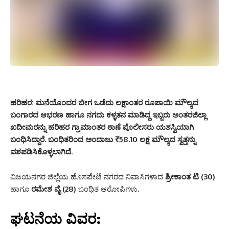
ಹರಿಹರ: ಮನೆಯೊಂದರ ಬೀಗ ಒಡೆದು ಲಕ್ಷಾಂತರ ರೂಪಾಯಿ ಮೌಲ್ಯದ
ಬಂಗಾರದ ಆಭರಣ ಹಾಗೂ ನಗದು ಕಳ್ಳತನ ಮಾಡಿದ್ದ ಇಬ್ಬರು ಅಂತರಜಿಲ್ಲಾ
ಖದೀಮರನ್ನು ಹರಿಹರ ಗ್ರಾಮಾಂತರ ಠಾಣೆ ಪೊಲೀಸರು ಯಶಸ್ವಿಯಾಗಿ
ಬಂಧಿಸಿದ್ದಾರೆ. ಬಂಧಿತರಿಂದ ಅಂದಾಜು ₹58.10 ಲಕ್ಷ ಮೌಲ್ಯದ ಸ್ವತ್ತನ್ನು
ವಶಪಡಿಸಿಕೊಳ್ಳಲಾಗಿದೆ.
ವಿಜಯನಗರ ಜಿಲ್ಲೆಯ ಹೊಸಪೇಟೆ ನಗರದ ನಿವಾಸಿಗಳಾದ
ಶ್ರೀಕಾಂತ ಟಿ (30)
ಹಾಗೂ
ರಮೇಶ ವೈ (28)
ಬಂಧಿತ ಆರೋಪಿಗಳು.
ಘಟನೆಯ ವಿವರ: