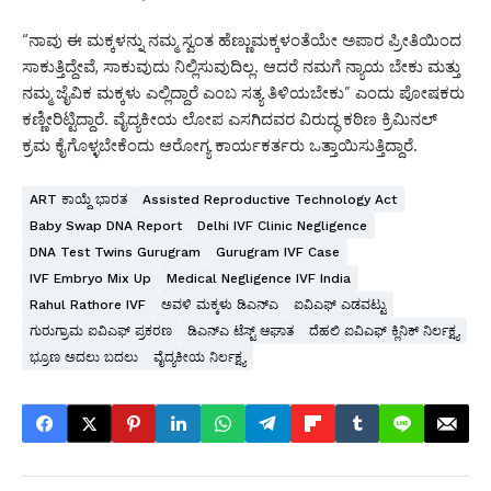
“ನಾವು ಈ ಮಕ್ಕಳನ್ನು ನಮ್ಮ ಸ್ವಂತ ಹೆಣ್ಣುಮಕ್ಕಳಂತೆಯೇ ಅಪಾರ ಪ್ರೀತಿಯಿಂದ
ಸಾಕುತ್ತಿದ್ದೇವೆ, ಸಾಕುವುದು ನಿಲ್ಲಿಸುವುದಿಲ್ಲ. ಆದರೆ ನಮಗೆ ನ್ಯಾಯ ಬೇಕು ಮತ್ತು
ನಮ್ಮ ಜೈವಿಕ ಮಕ್ಕಳು ಎಲ್ಲಿದ್ದಾರೆ ಎಂಬ ಸತ್ಯ ತಿಳಿಯಬೇಕು” ಎಂದು ಪೋಷಕರು
ಕಣ್ಣೀರಿಟ್ಟಿದ್ದಾರೆ. ವೈದ್ಯಕೀಯ ಲೋಪ ಎಸಗಿದವರ ವಿರುದ್ಧ ಕಠಿಣ ಕ್ರಿಮಿನಲ್
ಕ್ರಮ ಕೈಗೊಳ್ಳಬೇಕೆಂದು ಆರೋಗ್ಯ ಕಾರ್ಯಕರ್ತರು ಒತ್ತಾಯಿಸುತ್ತಿದ್ದಾರೆ.
ART ಕಾಯ್ದೆ ಭಾರತ
Assisted Reproductive Technology Act
Baby Swap DNA Report
Delhi IVF Clinic Negligence
DNA Test Twins Gurugram
Gurugram IVF Case
IVF Embryo Mix Up
Medical Negligence IVF India
Rahul Rathore IVF
ಅವಳಿ ಮಕ್ಕಳು ಡಿಎನ್‌ಎ
ಐವಿಎಫ್ ಎಡವಟ್ಟು
ಗುರುಗ್ರಾಮ ಐವಿಎಫ್ ಪ್ರಕರಣ
ಡಿಎನ್‌ಎ ಟೆಸ್ಟ್ ಆಘಾತ
ದೆಹಲಿ ಐವಿಎಫ್ ಕ್ಲಿನಿಕ್ ನಿರ್ಲಕ್ಷ್ಯ
ಭ್ರೂಣ ಅದಲು ಬದಲು
ವೈದ್ಯಕೀಯ ನಿರ್ಲಕ್ಷ್ಯ