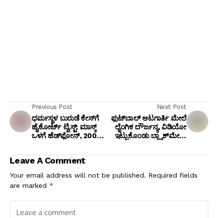
Previous Post
Next Post
ಧರ್ಮಸ್ಥಳ ಬುರುಡೆ ಕೇಸ್‌ಗೆ
ಫುಟ್‌ಬಾಲ್ ಆಟಗಾರ್ತಿ ಮೇಲೆ
ಹೈಕೋರ್ಟ್ ಟ್ವಿಸ್ಟ್: ಮಾಸ್ಕ್
ಲೈಂಗಿಕ ದೌರ್ಜನ್ಯ, ವಿಡಿಯೋ
ಒಳಗೆ ಹೆಡ್‌ಫೋನ್, ₹200
ಇಟ್ಟುಕೊಂಡು ಬ್ಲ್ಯಾಕ್‌ಮೇಲ್
ಕೋಟಿ ಷಡ್ಯಂತ್ರ ಬಿಚ್ಚಿಟ್ಟ
ಮಾಡಿದ್ದ ಕೋಚ್ ಪೋಕ್ಸೋ
ಚಿನ್ನಯ್ಯ!
ಅಡಿ ಅರೆಸ್ಟ್!
Leave A Comment
Your email address will not be published.
Required fields
are marked
*