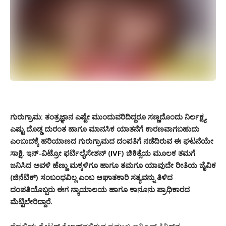
ಗುರುಗ್ರಾಮ:
ತಂತ್ರಜ್ಞಾನ ಎಷ್ಟೇ ಮುಂದುವರಿದಿದ್ದರೂ ಸಣ್ಣದೊಂದು ನಿರ್ಲಕ್ಷ್ಯ
ಎಷ್ಟು ದೊಡ್ಡ ದುರಂತ ಹಾಗೂ ಮಾನಸಿಕ ಯಾತನೆಗೆ ಕಾರಣವಾಗಬಹುದು
ಎಂಬುದಕ್ಕೆ ಹರಿಯಾಣದ ಗುರುಗ್ರಾಮದ ದಂಪತಿಗೆ ನಡೆದಿರುವ ಈ ಘಟನೆಯೇ
ಸಾಕ್ಷಿ. ಇನ್-ವಿಟ್ರೋ ಫರ್ಟಿಲೈಸೇಶನ್ (
IVF
) ಚಿಕಿತ್ಸೆಯ ಮೂಲಕ ತಮಗೆ
ಜನಿಸಿದ ಅವಳಿ ಹೆಣ್ಣು ಮಕ್ಕಳಿಗೂ ಹಾಗೂ ತಮಗೂ ಯಾವುದೇ ರೀತಿಯ ಜೈವಿಕ
(ಜಿನೆಟಿಕ್) ಸಂಬಂಧವಿಲ್ಲ ಎಂಬ ಆಘಾತಕಾರಿ ಸತ್ಯವನ್ನು ತಿಳಿದ
ದಂಪತಿಯೊಬ್ಬರು ಈಗ ನ್ಯಾಯಾಲಯ ಹಾಗೂ ಕಾನೂನು ಪ್ರಾಧಿಕಾರದ
ಮೆಟ್ಟಿಲೇರಿದ್ದಾರೆ.