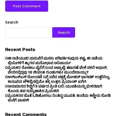
Search
Search
Recent Posts
ಈ ರಾಶಿಯವರ ಮದುವೆಗೆ ಮನಸು ಪರಿವರ್ತಿಸುವುದು ಕಷ್ಟ, ಈ ರಾಶಿಯ
ಪ್ರೇಮಿಗಳಿಗೆ ತ್ಯಾಗದ ಮನೋಭಾವ ಅನಿವಾರ್ಯ
ಪ್ರಿಯಕರ ನೋಡಲು ಜೈಲಿಗೆ ಬಂದ ಅಪ್ರಾಪ್ತೆ: ತಪಾಸಣೆ ವೇಳೆ ನಕಲಿ ಆಧಾರ್,
ಜೇಬಿನಲ್ಲಿದ್ದವು 10 ಜೀವಂತ ಗುಂಡುಗಳು! ಮುಂದೇನಾಯ್ತು?
ಆರ್‌ಎಸ್‌ಎಸ್‌ ನೋಂದಣಿ ಬಗ್ಗೆ ಬರೆದ ಪತ್ರಕ್ಕೆ ಮೋಹನ್ ಭಾಗವತ್ ಉತ್ತರಿಸಿಲ್ಲ,
ಕಾನೂನಿನ ಚೌಕಟ್ಟಿನಲ್ಲಿಯೇ ತಕ್ಕ ಉತ್ತರ: ಪ್ರಿಯಾಂಕ್ ಖರ್ಗೆ!
ಅನುಮಾನದ ಕಿಚ್ಚಿಗೆ 5 ವರ್ಷದ ಪ್ರೀತಿ ಬಲಿ: ಯುವತಿಯನ್ನು ಭೀಕರವಾಗಿ
ಕೊಂದು ಶವ ಸುಟ್ಟುಹಾಕಿದ ಪ್ರಿಯಕರ!
ಪ್ರಿಯಕರನ ಜೊತೆ ಓಡಿಹೋಗಲು ನಿಂತಿದ್ದ ಯುವತಿ: ತಂದೆಯ ಕಣ್ಣೀರು ನೋಡಿ
ಮನೆಗೆ ವಾಪಸ್!
Recent Comments