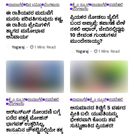
ದಾವಣಗೆರೆ
ದಿನ ಭವಿಷ್ಯ
ಬೆಂಗಳೂರು
ಕ್ರೈಂ ನ್ಯೂಸ್
ದಾವಣಗೆರೆ
ನವದೆಹಲಿ
ಬೆಂಗಳೂರು
ಈ ರಾಶಿಯವರ ಮದುವೆಗೆ
ಪ್ರಿಯಕರ ನೋಡಲು ಜೈಲಿಗೆ
ಮನಸು ಪರಿವರ್ತಿಸುವುದು ಕಷ್ಟ,
ಬಂದ ಅಪ್ರಾಪ್ತೆ: ತಪಾಸಣೆ ವೇಳೆ
ಈ ರಾಶಿಯ ಪ್ರೇಮಿಗಳಿಗೆ
ನಕಲಿ ಆಧಾರ್, ಜೇಬಿನಲ್ಲಿದ್ದವು
ತ್ಯಾಗದ ಮನೋಭಾವ
10 ಜೀವಂತ ಗುಂಡುಗಳು!
ಅನಿವಾರ್ಯ
ಮುಂದೇನಾಯ್ತು?
Yogaraj
1 Mins Read
Yogaraj
1 Mins Read
ಕ್ರೈಂ ನ್ಯೂಸ್
ದಾವಣಗೆರೆ
ನವದೆಹಲಿ
ದಾವಣಗೆರೆ
ಕ್ರೈಂ ನ್ಯೂಸ್
ನವದೆಹಲಿ
ಬೆಂಗಳೂರು
ಅನುಮಾನದ ಕಿಚ್ಚಿಗೆ 5 ವರ್ಷದ
ಆರ್‌ಎಸ್‌ಎಸ್‌ ನೋಂದಣಿ ಬಗ್ಗೆ
ಪ್ರೀತಿ ಬಲಿ: ಯುವತಿಯನ್ನು
ಬರೆದ ಪತ್ರಕ್ಕೆ ಮೋಹನ್
ಭೀಕರವಾಗಿ ಕೊಂದು ಶವ
ಭಾಗವತ್ ಉತ್ತರಿಸಿಲ್ಲ,
ಸುಟ್ಟುಹಾಕಿದ ಪ್ರಿಯಕರ!
ಕಾನೂನಿನ ಚೌಕಟ್ಟಿನಲ್ಲಿಯೇ ತಕ್ಕ