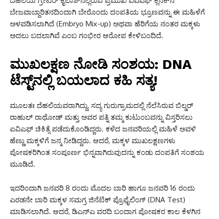
ದೆಹಲಿಯ ಗ್ರೇಟರ್ ಕೈಲಾಶ್‌ನಲ್ಲಿರುವ ಪ್ರಮುಖ ಐವಿಎಫ್ ಕ್ಲಿನಿಕ್‌ನ
ಬೇಜವಾಬ್ದಾರಿತನದಿಂದಾಗಿ ಬೇರೊಂದು ದಂಪತಿಯ ಭ್ರೂಣವನ್ನು ಈ ಮಹಿಳೆಗೆ
ಅಳವಡಿಸಲಾಗಿದೆ (Embryo Mix-up) ಅಥವಾ ಹೆರಿಗೆಯ ನಂತರ ಮಕ್ಕಳು
ಅದಲು ಬದಲಾಗಿವೆ ಎಂಬ ಗಂಭೀರ ಆರೋಪ ಕೇಳಿಬಂದಿದೆ.
ಮುಖಲಕ್ಷಣ ನೋಡಿ ಸಂಶಯ: DNA
ಟೆಸ್ಟ್‌ನಲ್ಲಿ ಬಯಲಾದ ಕಹಿ ಸತ್ಯ!
ಮೂಲತಃ ದೆಹಲಿಯವರಾಗಿದ್ದು, ಸದ್ಯ ಗುರುಗ್ರಾಮದಲ್ಲಿ ನೆಲೆಸಿರುವ ಬಿಲ್ಡರ್
ರಾಹುಲ್ ರಾಥೋಡ್ ಮತ್ತು ಅವರ ಪತ್ನಿ ತಮ್ಮ ಕುಟುಂಬವನ್ನು ವಿಸ್ತರಿಸಲು
ಐವಿಎಫ್ ಚಿಕಿತ್ಸೆ ಪಡೆದುಕೊಂಡಿದ್ದರು. ಕಳೆದ ಜನವರಿಯಲ್ಲಿ ಮಹಿಳೆ ಅವಳಿ
ಹೆಣ್ಣು ಮಕ್ಕಳಿಗೆ ಜನ್ಮ ನೀಡಿದ್ದರು. ಆದರೆ, ಮಕ್ಕಳ ಮುಖಲಕ್ಷಣಗಳು
ಪೋಷಕರಿಗಿಂತ ಸಂಪೂರ್ಣ ಭಿನ್ನವಾಗಿರುವುದನ್ನು ಕಂಡು ದಂಪತಿಗೆ ಸಂಶಯ
ಮೂಡಿದೆ.
ಇದರಿಂದಾಗಿ ಜನವರಿ 8 ರಂದು ಮೊದಲ ಬಾರಿ ಹಾಗೂ ಜನವರಿ 16 ರಂದು
ಎರಡನೇ ಬಾರಿ ಮಕ್ಕಳ ಸಮಗ್ರ ಜಿನೆಟಿಕ್ ಪ್ರೊಫೈಲಿಂಗ್ (DNA Test)
ಮಾಡಿಸಲಾಗಿದೆ. ಆದರೆ, ಡಿಎನ್‌ಎ ವರದಿ ಬಂದಾಗ ಪೋಷಕರ ಕಾಲ ಕೆಳಗಿನ