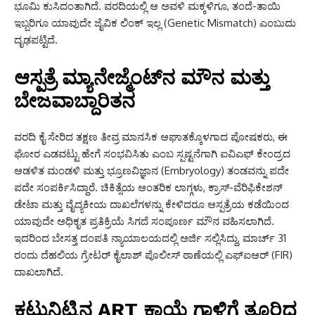
ಭೂಮಿ ಕುಸಿದಂತಾಗಿದೆ. ವರದಿಯಲ್ಲಿ ಆ ಅವಳಿ ಮಕ್ಕಳಿಗೂ, ತಂದೆ-ತಾಯಿ
ಇಬ್ಬರಿಗೂ ಯಾವುದೇ ಜೈವಿಕ ಲಿಂಕ್ ಇಲ್ಲ (Genetic Mismatch) ಎಂಬುದು
ದೃಢಪಟ್ಟಿದೆ.
ಆಸ್ಪತ್ರೆ ಮ್ಯಾನೇಜ್ಮೆಂಟ್‌ನ ಮೌನ ಮತ್ತು
ಬೇಜವಾಬ್ದಾರಿತನ
ವರದಿ ಕೈ ಸೇರಿದ ತಕ್ಷಣ ತೀವ್ರ ಮಾನಸಿಕ ಆಘಾತಕ್ಕೊಳಗಾದ ಪೋಷಕರು, ಈ
ಘೋರ ಎಡವಟ್ಟು ಹೇಗೆ ಸಂಭವಿಸಿತು ಎಂಬ ಸ್ಪಷ್ಟನೆಗಾಗಿ ಐವಿಎಫ್ ಕೇಂದ್ರದ
ಆಡಳಿತ ಮಂಡಳಿ ಮತ್ತು ಭ್ರೂಣವಿಜ್ಞಾನ (Embryology) ತಂಡವನ್ನು ಪದೇ
ಪದೇ ಸಂಪರ್ಕಿಸಿದ್ದಾರೆ. ಚಿಕಿತ್ಸೆಯ ಆಂತರಿಕ ಲಾಗ್ಗಳು, ಕ್ರಾಸ್-ವೆರಿಫಿಕೇಶನ್
ಡೇಟಾ ಮತ್ತು ವೈದ್ಯಕೀಯ ದಾಖಲೆಗಳನ್ನು ಕೇಳಿದರೂ ಆಸ್ಪತ್ರೆಯ ಕಡೆಯಿಂದ
ಯಾವುದೇ ಅಧಿಕೃತ ಪ್ರತಿಕ್ರಿಯೆ ಸಿಗದೆ ಸಂಪೂರ್ಣ ಮೌನ ವಹಿಸಲಾಗಿದೆ.
ಇದರಿಂದ ಬೇಸತ್ತ ದಂಪತಿ ನ್ಯಾಯಾಲಯದಲ್ಲಿ ಅರ್ಜಿ ಸಲ್ಲಿಸಿದ್ದು, ಮಾರ್ಚ್ 31
ರಂದು ದೆಹಲಿಯ ಗ್ರೇಟರ್ ಕೈಲಾಶ್ ಪೊಲೀಸ್ ಠಾಣೆಯಲ್ಲಿ ಎಫ್‌ಐಆರ್ (FIR)
ದಾಖಲಾಗಿದೆ.
ಕಟ್ಟುನಿಟ್ಟಿನ ART ಕಾಯ್ದೆ ಗಾಳಿಗೆ ತೂರಿದ