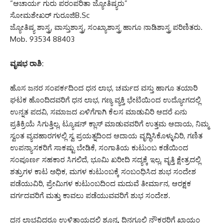
“ಆಚಾರ್ಯ ಗುರು ಪರಂಪರಿತಾ ಜ್ಯೋತಿಷ್ಯರು”
ಸೋಮಶೇಖರ್ ಗುರೂಜಿB.Sc
ಜ್ಯೋತಿಷ್ಯ ಶಾಸ್ತ್ರ, ವಾಸ್ತುಶಾಸ್ತ್ರ, ಸಂಖ್ಯಾಶಾಸ್ತ್ರ ಹಾಗೂ ನಾಡಿಶಾಸ್ತ್ರ ಪರಿಣಿತರು.
Mob. 93534 88403
ವೃಷಭ ರಾಶಿ:
ಹೊಸ ಜನರ ಸಂಪರ್ಕದಿಂದ ಧನ ಲಾಭ, ಚರ್ಮದ ವಸ್ತು ಹಾಗೂ ತಯಾರಿ
ಘಟಕ ಹೊಂದಿದವರಿಗೆ ಧನ ಲಾಭ, ಗಣ್ಯ ವ್ಯಕ್ತಿ ಭೇಟಿಯಿಂದ ಉದ್ಯೋಗದಲ್ಲಿ
ಉನ್ನತ ಪದವಿ, ಸಮಾಜದ ಏಳಿಗೆಗಾಗಿ ಕೆಲಸ ಮಾಡುವಿರಿ ಆದರೆ ಏನು
ಪ್ರತಿಕ್ರಿಯೆ ಸಿಗುತ್ತಿಲ್ಲ, ಟ್ಯೂಷನ್ ಕ್ಲಾಸ್ ಮಾಡುವವರಿಗೆ ಉತ್ತಮ ಆದಾಯ, ನಿಮ್ಮ
ಸ್ವಂತ ವ್ಯವಹಾರಗಳಲ್ಲಿ ಸ್ವ ಪ್ರಯತ್ನದಿಂದ ಆದಾಯ ವೃದ್ಧಿಸಿಕೊಳ್ಳುವಿರಿ, ಗಣಿತ
ಉಪನ್ಯಾಸಕರಿಗೆ ಸಾಕಷ್ಟು ಬೇಡಿಕೆ, ಸಂಗಾತಿಯ ಕುಟುಂಬ ಕಡೆಯಿಂದ
ಸಂಪೂರ್ಣ ಸಹಕಾರ ಸಿಗಲಿದೆ, ಭೂಮಿ ಖರೀದಿ ಸದ್ಯಕ್ಕೆ ಇಲ್ಲ, ವೃತ್ತಿ ಕ್ಷೇತ್ರದಲ್ಲಿ
ಶತ್ರುಗಳ ಕಾಟ ಅಧಿಕ, ಮಗಳ ಕುಟುಂಬಕ್ಕೆ ಸಂಬಂಧಿಸಿದ ಶುಭ ಸಂದೇಶ
ಪಡೆಯುವಿರಿ, ಪ್ರೇಮಿಗಳ ಕುಟುಂಬದಿಂದ ಮದುವೆ ತೀರ್ಮಾನ, ಆರಕ್ಷಕ
ವರ್ಗದವರಿಗೆ ಮತ್ತು ಕಾವಲು ಪಡೆಯುವವರಿಗೆ ಶುಭ ಸಂದೇಶ.
ಧನ ಲಾಭವಿದ್ದರೂ ಉಳಿತಾಯದಲ್ಲಿ ಶೂನ್ಯ, ದಿನಗೂಲಿ ನೌಕರರಿಗೆ ಖಾಯಂ