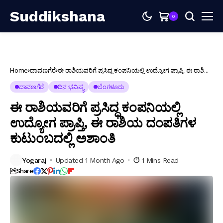
Suddikshana
0
Home
ದಾವಣಗೆರೆ
ಈ ರಾಶಿಯವರಿಗೆ ಪ್ರಸಿದ್ಧ ಕಂಪನಿಯಲ್ಲಿ ಉದ್ಯೋಗ ಪ್ರಾಪ್ತಿ, ಈ ರಾಶಿಯ
ದಂಪತಿಗಳ ಕುಟುಂಬದಲ್ಲಿ ಅಶಾಂತಿ
ದಾವಣಗೆರೆ
ದಿನ ಭವಿಷ್ಯ
ಬೆಂಗಳೂರು
ಈ ರಾಶಿಯವರಿಗೆ ಪ್ರಸಿದ್ಧ ಕಂಪನಿಯಲ್ಲಿ
ಉದ್ಯೋಗ ಪ್ರಾಪ್ತಿ, ಈ ರಾಶಿಯ ದಂಪತಿಗಳ
ಕುಟುಂಬದಲ್ಲಿ ಅಶಾಂತಿ
Yogaraj
Updated 1 Month Ago
1 Mins Read
Share