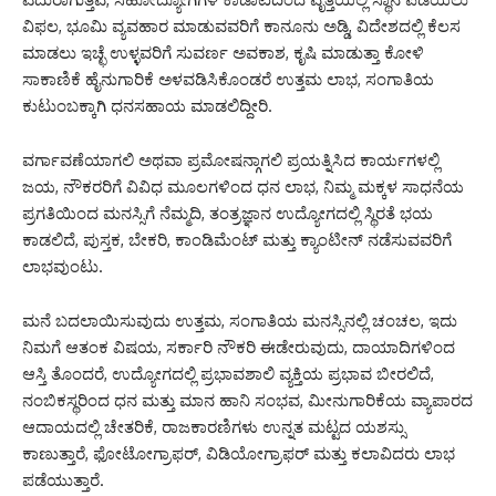
ವಿಫಲ, ಭೂಮಿ ವ್ಯವಹಾರ ಮಾಡುವವರಿಗೆ ಕಾನೂನು ಅಡ್ಡಿ, ವಿದೇಶದಲ್ಲಿ ಕೆಲಸ
ಮಾಡಲು ಇಚ್ಛೆ ಉಳ್ಳವರಿಗೆ ಸುವರ್ಣ ಅವಕಾಶ, ಕೃಷಿ ಮಾಡುತ್ತಾ ಕೋಳಿ
ಸಾಕಾಣಿಕೆ ಹೈನುಗಾರಿಕೆ ಅಳವಡಿಸಿಕೊಂಡರೆ ಉತ್ತಮ ಲಾಭ, ಸಂಗಾತಿಯ
ಕುಟುಂಬಕ್ಕಾಗಿ ಧನಸಹಾಯ ಮಾಡಲಿದ್ದೀರಿ.
ವರ್ಗಾವಣೆಯಾಗಲಿ ಅಥವಾ ಪ್ರಮೋಷನ್ಗಾಗಲಿ ಪ್ರಯತ್ನಿಸಿದ ಕಾರ್ಯಗಳಲ್ಲಿ
ಜಯ, ನೌಕರರಿಗೆ ವಿವಿಧ ಮೂಲಗಳಿಂದ ಧನ ಲಾಭ, ನಿಮ್ಮ ಮಕ್ಕಳ ಸಾಧನೆಯ
ಪ್ರಗತಿಯಿಂದ ಮನಸ್ಸಿಗೆ ನೆಮ್ಮದಿ, ತಂತ್ರಜ್ಞಾನ ಉದ್ಯೋಗದಲ್ಲಿ ಸ್ಥಿರತೆ ಭಯ
ಕಾಡಲಿದೆ, ಪುಸ್ತಕ, ಬೇಕರಿ, ಕಾಂಡಿಮೆಂಟ್ ಮತ್ತು ಕ್ಯಾಂಟೀನ್ ನಡೆಸುವವರಿಗೆ
ಲಾಭವುಂಟು.
ಮನೆ ಬದಲಾಯಿಸುವುದು ಉತ್ತಮ, ಸಂಗಾತಿಯ ಮನಸ್ಸಿನಲ್ಲಿ ಚಂಚಲ, ಇದು
ನಿಮಗೆ ಆತಂಕ ವಿಷಯ, ಸರ್ಕಾರಿ ನೌಕರಿ ಈಡೇರುವುದು, ದಾಯಾದಿಗಳಿಂದ
ಆಸ್ತಿ ತೊಂದರೆ, ಉದ್ಯೋಗದಲ್ಲಿ ಪ್ರಭಾವಶಾಲಿ ವ್ಯಕ್ತಿಯ ಪ್ರಭಾವ ಬೀರಲಿದೆ,
ನಂಬಿಕಸ್ಥರಿಂದ ಧನ ಮತ್ತು ಮಾನ ಹಾನಿ ಸಂಭವ, ಮೀನುಗಾರಿಕೆಯ ವ್ಯಾಪಾರದ
ಆದಾಯದಲ್ಲಿ ಚೇತರಿಕೆ, ರಾಜಕಾರಣಿಗಳು ಉನ್ನತ ಮಟ್ಟದ ಯಶಸ್ಸು
ಕಾಣುತ್ತಾರೆ, ಫೋಟೋಗ್ರಾಫರ್, ವಿಡಿಯೋಗ್ರಾಫರ್ ಮತ್ತು ಕಲಾವಿದರು ಲಾಭ
ಪಡೆಯುತ್ತಾರೆ.