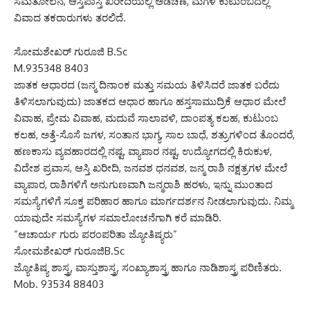
ಸಮತೋಲನೆ, ಆಸ್ತಿಪಾಸ್ತಿ ಖರೀದಿಯಲ್ಲಿ ಅಡಚಣೆ, ಮಗಳ ಕುಟುಂಬದಲ್ಲಿ
ವಿವಾದ ತಕರಾರುಗಳು ತರಲಿದೆ.
ಸೋಮಶೇಖರ್ ಗುರೂಜಿ B.Sc
M.935348 8403
ಜಾತಕ ಆಧಾರದ (ಜನ್ಮ ದಿನಾಂಕ ಮತ್ತು ಸಮಯ ತಿಳಿಸಿದರೆ ಜಾತಕ ಬರೆದು
ತಿಳಿಸಲಾಗುವುದು) ಜಾತಕದ ಆಧಾರ ಹಾಗೂ ಹಸ್ತಸಾಮುದ್ರಿಕೆ ಆಧಾರ ಮೇಲೆ
ವಿವಾಹ, ಪ್ರೇಮ ವಿವಾಹ, ಮದುವೆ ಸಾಲಾವಳಿ, ದಾಂಪತ್ಯ ಕಲಹ, ಕುಟುಂಬ
ಕಲಹ, ಅತ್ತೆ-ಸೊಸೆ ಜಗಳ, ಸಂತಾನ ಭಾಗ್ಯ, ಸಾಲ ಬಾಧೆ, ಶತ್ರುಗಳಿಂದ ತೊಂದರೆ,
ಹಣಕಾಸು ವ್ಯವಹಾರದಲ್ಲಿ ನಷ್ಟ, ವ್ಯಾಪಾರ ನಷ್ಟ, ಉದ್ಯೋಗದಲ್ಲಿ ಕಿರುಕುಳ,
ವಿದೇಶ ಪ್ರವಾಸ, ಆಸ್ತಿ ಖರೀದಿ, ಜನವಶ ಧನವಶ, ಜನ್ಮ ರಾಶಿ ನಕ್ಷತ್ರಗಳ ಮೇಲೆ
ವ್ಯಾಪಾರ, ರಾಶಿಗಳಿಗೆ ಅನುಗುಣವಾಗಿ ಜನ್ಮರಾಶಿ ಹರಳು, ಇನ್ನು ಮುಂತಾದ
ಸಮಸ್ಯೆಗಳಿಗೆ ಸೂಕ್ತ ಪರಿಹಾರ ಹಾಗೂ ಮಾರ್ಗದರ್ಶನ ನೀಡಲಾಗುವುದು. ನಿಮ್ಮ
ಯಾವುದೇ ಸಮಸ್ಯೆಗಳ ಸಮಾಲೋಚನೆಗಾಗಿ ಕರೆ ಮಾಡಿರಿ.
“ಆಚಾರ್ಯ ಗುರು ಪರಂಪರಿತಾ ಜ್ಯೋತಿಷ್ಯರು”
ಸೋಮಶೇಖರ್ ಗುರೂಜಿB.Sc
ಜ್ಯೋತಿಷ್ಯ ಶಾಸ್ತ್ರ, ವಾಸ್ತುಶಾಸ್ತ್ರ, ಸಂಖ್ಯಾಶಾಸ್ತ್ರ ಹಾಗೂ ನಾಡಿಶಾಸ್ತ್ರ ಪರಿಣಿತರು.
Mob. 93534 88403