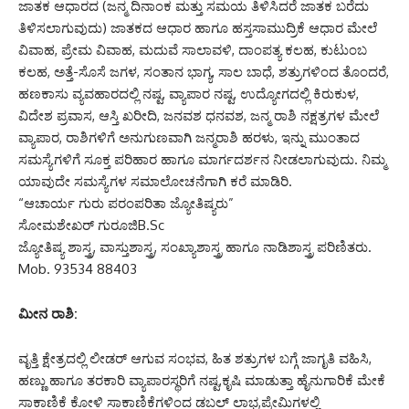
ಜಾತಕ ಆಧಾರದ (ಜನ್ಮ ದಿನಾಂಕ ಮತ್ತು ಸಮಯ ತಿಳಿಸಿದರೆ ಜಾತಕ ಬರೆದು
ತಿಳಿಸಲಾಗುವುದು) ಜಾತಕದ ಆಧಾರ ಹಾಗೂ ಹಸ್ತಸಾಮುದ್ರಿಕೆ ಆಧಾರ ಮೇಲೆ
ವಿವಾಹ, ಪ್ರೇಮ ವಿವಾಹ, ಮದುವೆ ಸಾಲಾವಳಿ, ದಾಂಪತ್ಯ ಕಲಹ, ಕುಟುಂಬ
ಕಲಹ, ಅತ್ತೆ-ಸೊಸೆ ಜಗಳ, ಸಂತಾನ ಭಾಗ್ಯ, ಸಾಲ ಬಾಧೆ, ಶತ್ರುಗಳಿಂದ ತೊಂದರೆ,
ಹಣಕಾಸು ವ್ಯವಹಾರದಲ್ಲಿ ನಷ್ಟ, ವ್ಯಾಪಾರ ನಷ್ಟ, ಉದ್ಯೋಗದಲ್ಲಿ ಕಿರುಕುಳ,
ವಿದೇಶ ಪ್ರವಾಸ, ಆಸ್ತಿ ಖರೀದಿ, ಜನವಶ ಧನವಶ, ಜನ್ಮ ರಾಶಿ ನಕ್ಷತ್ರಗಳ ಮೇಲೆ
ವ್ಯಾಪಾರ, ರಾಶಿಗಳಿಗೆ ಅನುಗುಣವಾಗಿ ಜನ್ಮರಾಶಿ ಹರಳು, ಇನ್ನು ಮುಂತಾದ
ಸಮಸ್ಯೆಗಳಿಗೆ ಸೂಕ್ತ ಪರಿಹಾರ ಹಾಗೂ ಮಾರ್ಗದರ್ಶನ ನೀಡಲಾಗುವುದು. ನಿಮ್ಮ
ಯಾವುದೇ ಸಮಸ್ಯೆಗಳ ಸಮಾಲೋಚನೆಗಾಗಿ ಕರೆ ಮಾಡಿರಿ.
“ಆಚಾರ್ಯ ಗುರು ಪರಂಪರಿತಾ ಜ್ಯೋತಿಷ್ಯರು”
ಸೋಮಶೇಖರ್ ಗುರೂಜಿB.Sc
ಜ್ಯೋತಿಷ್ಯ ಶಾಸ್ತ್ರ, ವಾಸ್ತುಶಾಸ್ತ್ರ, ಸಂಖ್ಯಾಶಾಸ್ತ್ರ ಹಾಗೂ ನಾಡಿಶಾಸ್ತ್ರ ಪರಿಣಿತರು.
Mob. 93534 88403
ಮೀನ ರಾಶಿ:
ವೃತ್ತಿ ಕ್ಷೇತ್ರದಲ್ಲಿ ಲೀಡರ್ ಆಗುವ ಸಂಭವ, ಹಿತ ಶತ್ರುಗಳ ಬಗ್ಗೆ ಜಾಗೃತಿ ವಹಿಸಿ,
ಹಣ್ಣು ಹಾಗೂ ತರಕಾರಿ ವ್ಯಾಪಾರಸ್ಥರಿಗೆ ನಷ್ಟ,ಕೃಷಿ ಮಾಡುತ್ತಾ ಹೈನುಗಾರಿಕೆ ಮೇಕೆ
ಸಾಕಾಣಿಕೆ ಕೋಳಿ ಸಾಕಾಣಿಕೆಗಳಿಂದ ಡಬಲ್ ಲಾಭ,ಪ್ರೇಮಿಗಳಲ್ಲಿ