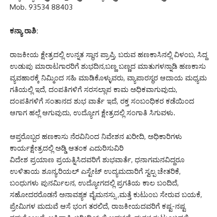
Mob. 93534 88403
ಕನ್ಯಾ ರಾಶಿ:
ರಾಜಕೀಯ ಕ್ಷೇತ್ರದಲ್ಲಿ ಉನ್ನತ ಸ್ಥಾನ ಪ್ರಾಪ್ತಿ, ಬರುವ ಹಣಕಾಸಿನಲ್ಲಿ ವಿಳಂಬ, ಸಿದ್ದ
ಉಡುಪು ಮಾರಾಟಗಾರರಿಗೆ ಶುಭದಿನ,ಬಣ್ಣ ಬಣ್ಣದ ಮಾತುಗಳನ್ನಾಡಿ ಹಣಕಾಸು
ವ್ಯವಹಾರಕ್ಕೆ ನಿಮ್ಮಿಂದ ಸಹಿ ಮಾಡಿಕೊಳ್ಳುವರು, ವ್ಯಾಪಾರಸ್ಥರ ಆದಾಯ ಮಧ್ಯಮ
ಗತಿಯಲ್ಲಿ ಇದೆ, ದಂಪತಿಗಳಿಗೆ ಸರಸಲ್ಲಾಪ ಕಾಮ ಅಧಿಕವಾಗುವುದು,
ದಂಪತಿಗಳಿಗೆ ಸಂತಾನದ ಶುಭ ವಾರ್ತೆ ಇದೆ, ರಕ್ತ ಸಂಬಂಧಿಕರ ಕಡೆಯಿಂದ
ಆಗಾಗ ಹಲ್ಲೆ ಆಗುವುದು, ಉದ್ಯೋಗ ಕ್ಷೇತ್ರದಲ್ಲಿ ಸಂಗಾತಿ ಸಿಗುವಳು.
ಆಪ್ತರೊಬ್ಬರ ಹಣಕಾಸು ನೆರವಿನಿಂದ ನಿವೇಶನ ಖರೀದಿ, ಅಧಿಕಾರಿಗಳು
ಕಾರ್ಯಕ್ಷೇತ್ರದಲ್ಲಿ ಅಡ್ಡಿ ಆತಂಕ ಎದುರಿಸುವಿರಿ
ವಿದೇಶ ಪ್ರಯಾಣ ಪ್ರಯತ್ನಿಸಿದವರಿಗೆ ಶುಭವಾರ್ತೆ, ಧನಾಗಮನವಿದ್ದರೂ
ಉಳಿತಾಯ ಶೂನ್ಯ,ರಿಯಲ್ ಎಸ್ಟೇಟ್ ಉದ್ಯಮದಾರಿಗೆ ಸ್ವಲ್ಪ ಚೇತರಿಕೆ,
ಬಂಧುಗಳು ಪುನರ್ಮಿಲನ, ಉದ್ಯೋಗದಲ್ಲಿ ಪ್ರಗತಿಯ ಕಾಲ ಬಂದಿದೆ,
ಸಹೋದರರೊಡನೆ ಅನಾವಶ್ಯಕ ವೈಮನಸ್ಸು ,ಮತ್ತೆ ಕುಟುಂಬ ಸೇರುವ ಬಯಕೆ,
ಪ್ರೇಮಿಗಳ ಮದುವೆ ಆಸೆ ಭಂಗ ತರಲಿದೆ, ರಾಜಕೀಯದವರಿಗೆ ಕಷ್ಟ-ನಷ್ಟ