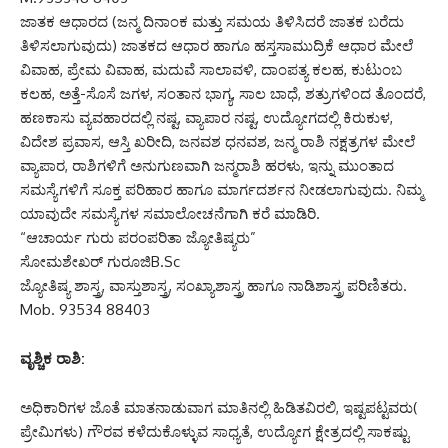
ಜಾತಕ ಆಧಾರದ (ಜನ್ಮ ದಿನಾಂಕ ಮತ್ತು ಸಮಯ ತಿಳಿಸಿದರೆ ಜಾತಕ ಬರೆದು
ತಿಳಿಸಲಾಗುವುದು) ಜಾತಕದ ಆಧಾರ ಹಾಗೂ ಹಸ್ತಸಾಮುದ್ರಿಕೆ ಆಧಾರ ಮೇಲೆ
ವಿವಾಹ, ಪ್ರೇಮ ವಿವಾಹ, ಮದುವೆ ಸಾಲಾವಳಿ, ದಾಂಪತ್ಯ ಕಲಹ, ಕುಟುಂಬ
ಕಲಹ, ಅತ್ತೆ-ಸೊಸೆ ಜಗಳ, ಸಂತಾನ ಭಾಗ್ಯ, ಸಾಲ ಬಾಧೆ, ಶತ್ರುಗಳಿಂದ ತೊಂದರೆ,
ಹಣಕಾಸು ವ್ಯವಹಾರದಲ್ಲಿ ನಷ್ಟ, ವ್ಯಾಪಾರ ನಷ್ಟ, ಉದ್ಯೋಗದಲ್ಲಿ ಕಿರುಕುಳ,
ವಿದೇಶ ಪ್ರವಾಸ, ಆಸ್ತಿ ಖರೀದಿ, ಜನವಶ ಧನವಶ, ಜನ್ಮ ರಾಶಿ ನಕ್ಷತ್ರಗಳ ಮೇಲೆ
ವ್ಯಾಪಾರ, ರಾಶಿಗಳಿಗೆ ಅನುಗುಣವಾಗಿ ಜನ್ಮರಾಶಿ ಹರಳು, ಇನ್ನು ಮುಂತಾದ
ಸಮಸ್ಯೆಗಳಿಗೆ ಸೂಕ್ತ ಪರಿಹಾರ ಹಾಗೂ ಮಾರ್ಗದರ್ಶನ ನೀಡಲಾಗುವುದು. ನಿಮ್ಮ
ಯಾವುದೇ ಸಮಸ್ಯೆಗಳ ಸಮಾಲೋಚನೆಗಾಗಿ ಕರೆ ಮಾಡಿರಿ.
“ಆಚಾರ್ಯ ಗುರು ಪರಂಪರಿತಾ ಜ್ಯೋತಿಷ್ಯರು”
ಸೋಮಶೇಖರ್ ಗುರೂಜಿB.Sc
ಜ್ಯೋತಿಷ್ಯ ಶಾಸ್ತ್ರ, ವಾಸ್ತುಶಾಸ್ತ್ರ, ಸಂಖ್ಯಾಶಾಸ್ತ್ರ ಹಾಗೂ ನಾಡಿಶಾಸ್ತ್ರ ಪರಿಣಿತರು.
Mob. 93534 88403
ವೃಶ್ಚಿಕ ರಾಶಿ:
ಅಧಿಕಾರಿಗಳ ಜೊತೆ ಮಾತನಾಡುವಾಗ ಮಾತಿನಲ್ಲಿ ಹಿಡಿತವಿರಲಿ, ಇಷ್ಟಪಟ್ಟವರು(
ಪ್ರೇಮಿಗಳು) ಗೌರವ ಕಳೆದುಕೊಳ್ಳುವ ಸಾಧ್ಯತೆ, ಉದ್ಯೋಗ ಕ್ಷೇತ್ರದಲ್ಲಿ ಸಾಕಷ್ಟು