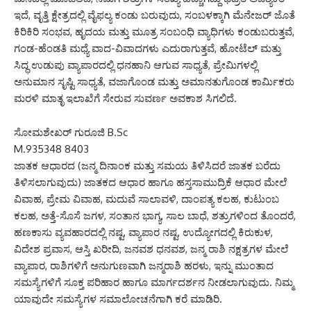
ಇದೆ, ವೃತ್ತಿ ಕ್ಷೇತ್ರದಲ್ಲಿ ವೈಫಲ್ಯ ಕಂಡು ಬರುವುದು, ಸಂಬಳಕ್ಕಾಗಿ ಮೆನೇಜರ್ ಜೊತೆ
ಕಿರಿಕಿರಿ ಸಂಭವ, ಹೃದಯ ಮತ್ತು ಮೂತ್ರ ಸಂಬಂಧಿ ವ್ಯಾಧಿಗಳು ಕಂಡುಬರುತ್ತವೆ,
ಗಂಡ-ಹೆಂಡತಿ ಮಧ್ಯೆ ವಾದ-ವಿವಾದಗಳು ಎದುರಾಗುತ್ತವೆ, ಹೋಟೆಲ್ ಮತ್ತು
ಸಿದ್ಧ ಉಡುಪು ವ್ಯಾಪಾರದಲ್ಲಿ ಧನಹಾನಿ ಆಗುವ ಸಾಧ್ಯತೆ, ಪ್ರೇಮಿಗಳಲ್ಲಿ
ಅನುಮಾನ ಸೃಷ್ಟಿ ಸಾಧ್ಯತೆ, ವಜಾಗೊಂಡ ಮತ್ತು ಅಮಾನತುಗೊಂಡ ಕಾರ್ಮಿಕರು
ಮರಳಿ ಮಾತೃ ಇಲಾಖೆಗೆ ಸೇರುವ ಸುವರ್ಣ ಅವಕಾಶ ಸಿಗಲಿದೆ.
ಸೋಮಶೇಖರ್ ಗುರೂಜಿ B.Sc
M.935348 8403
ಜಾತಕ ಆಧಾರದ (ಜನ್ಮ ದಿನಾಂಕ ಮತ್ತು ಸಮಯ ತಿಳಿಸಿದರೆ ಜಾತಕ ಬರೆದು
ತಿಳಿಸಲಾಗುವುದು) ಜಾತಕದ ಆಧಾರ ಹಾಗೂ ಹಸ್ತಸಾಮುದ್ರಿಕೆ ಆಧಾರ ಮೇಲೆ
ವಿವಾಹ, ಪ್ರೇಮ ವಿವಾಹ, ಮದುವೆ ಸಾಲಾವಳಿ, ದಾಂಪತ್ಯ ಕಲಹ, ಕುಟುಂಬ
ಕಲಹ, ಅತ್ತೆ-ಸೊಸೆ ಜಗಳ, ಸಂತಾನ ಭಾಗ್ಯ, ಸಾಲ ಬಾಧೆ, ಶತ್ರುಗಳಿಂದ ತೊಂದರೆ,
ಹಣಕಾಸು ವ್ಯವಹಾರದಲ್ಲಿ ನಷ್ಟ, ವ್ಯಾಪಾರ ನಷ್ಟ, ಉದ್ಯೋಗದಲ್ಲಿ ಕಿರುಕುಳ,
ವಿದೇಶ ಪ್ರವಾಸ, ಆಸ್ತಿ ಖರೀದಿ, ಜನವಶ ಧನವಶ, ಜನ್ಮ ರಾಶಿ ನಕ್ಷತ್ರಗಳ ಮೇಲೆ
ವ್ಯಾಪಾರ, ರಾಶಿಗಳಿಗೆ ಅನುಗುಣವಾಗಿ ಜನ್ಮರಾಶಿ ಹರಳು, ಇನ್ನು ಮುಂತಾದ
ಸಮಸ್ಯೆಗಳಿಗೆ ಸೂಕ್ತ ಪರಿಹಾರ ಹಾಗೂ ಮಾರ್ಗದರ್ಶನ ನೀಡಲಾಗುವುದು. ನಿಮ್ಮ
ಯಾವುದೇ ಸಮಸ್ಯೆಗಳ ಸಮಾಲೋಚನೆಗಾಗಿ ಕರೆ ಮಾಡಿರಿ.