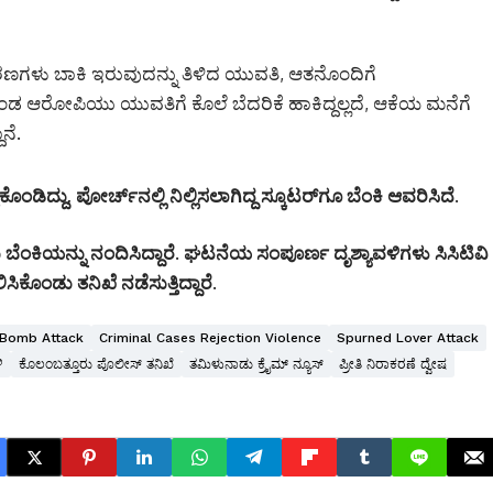
ರಕರಣಗಳು ಬಾಕಿ ಇರುವುದನ್ನು ತಿಳಿದ ಯುವತಿ, ಆತನೊಂದಿಗೆ
ೊಂಡ ಆರೋಪಿಯು ಯುವತಿಗೆ ಕೊಲೆ ಬೆದರಿಕೆ ಹಾಕಿದ್ದಲ್ಲದೆ, ಆಕೆಯ ಮನೆಗೆ
ನೆ.
ದ್ದು, ಪೋರ್ಚ್‌ನಲ್ಲಿ ನಿಲ್ಲಿಸಲಾಗಿದ್ದ ಸ್ಕೂಟರ್‌ಗೂ ಬೆಂಕಿ ಆವರಿಸಿದೆ.
ೆಂಕಿಯನ್ನು ನಂದಿಸಿದ್ದಾರೆ. ಘಟನೆಯ ಸಂಪೂರ್ಣ ದೃಶ್ಯಾವಳಿಗಳು ಸಿಸಿಟಿವಿ
ಿಕೊಂಡು ತನಿಖೆ ನಡೆಸುತ್ತಿದ್ದಾರೆ.
 Bomb Attack
Criminal Cases Rejection Violence
Spurned Lover Attack
ಿ
ಕೊಲಂಬತ್ತೂರು ಪೊಲೀಸ್ ತನಿಖೆ
ತಮಿಳುನಾಡು ಕ್ರೈಮ್ ನ್ಯೂಸ್
ಪ್ರೀತಿ ನಿರಾಕರಣೆ ದ್ವೇಷ