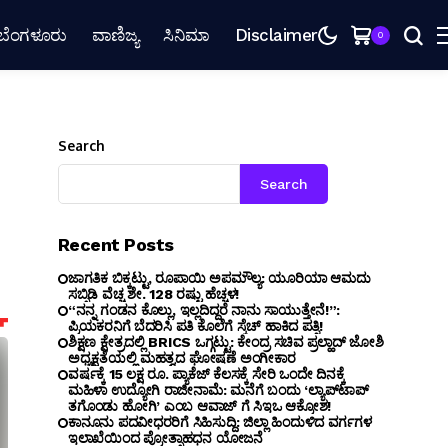
ಬೆಂಗಳೂರು
ವಾಣಿಜ್ಯ
ಸಿನಿಮಾ
Disclaimer
0
Search
Search
Recent Posts
ಜಾಗತಿಕ ಬಿಕ್ಕಟ್ಟು, ರೂಪಾಯಿ ಅಪಮೌಲ್ಯ: ಯೂರಿಯಾ ಆಮದು
ಸಬ್ಸಿಡಿ ವೆಚ್ಚ ಶೇ. 128 ರಷ್ಟು ಹೆಚ್ಚಳ!
“ನನ್ನ ಗಂಡನ ಕೊಲ್ಲು, ಇಲ್ಲದಿದ್ದರೆ ನಾನು ಸಾಯುತ್ತೇನೆ!”:
ಪ್ರಿಯಕರನಿಗೆ ಬೆದರಿಸಿ ಪತಿ ಕೊಲೆಗೆ ಸ್ಕೆಚ್ ಹಾಕಿದ ಪತ್ನಿ!
ಶಿಕ್ಷಣ ಕ್ಷೇತ್ರದಲ್ಲಿ BRICS ಒಗ್ಗಟ್ಟು: ಕೇಂದ್ರ ಸಚಿವ ಪ್ರಲ್ಹಾದ್ ಜೋಶಿ
ಅಧ್ಯಕ್ಷತೆಯಲ್ಲಿ ಮಹತ್ವದ ಘೋಷಣೆ ಅಂಗೀಕಾರ
ವರ್ಷಕ್ಕೆ 15 ಲಕ್ಷ ರೂ. ಪ್ಯಾಕೆಜ್ ಕೆಲಸಕ್ಕೆ ಸೇರಿ ಒಂದೇ ದಿನಕ್ಕೆ
ಮಹಿಳಾ ಉದ್ಯೋಗಿ ರಾಜೀನಾಮೆ: ಮನೆಗೆ ಬಂದು ‘ಲ್ಯಾಪ್‌ಟಾಪ್
ತಗೊಂಡು ಹೋಗಿ’ ಎಂಬ ಆವಾಜ್ ಗೆ ಸಿಇಒ ಆಕ್ರೋಶ!
ಕಾನೂನು ಪದವೀಧರರಿಗೆ ಸಿಹಿಸುದ್ದಿ: ಜಿಲ್ಲಾ ಹಿಂದುಳಿದ ವರ್ಗಗಳ
ಇಲಾಖೆಯಿಂದ ಪ್ರೋತ್ಸಾಹಧನ ಯೋಜನೆ