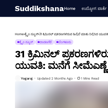
Suddikshana
Home
ಉದ್ಯೋಗ ವಾರ್ತೆ
Home
ಕ್ರೈಂ ನ್ಯೂಸ್
31 ಕ್ರಿಮಿನಲ್ ಪ್ರಕರಣಗಳಿರುವ ಹಿನ್ನೆಲೆ ಮಾತು ನಿಲ್ಲಿಸಿದ ಯುವತ
ಕ್ರೈಂ ನ್ಯೂಸ್
ದಾವಣಗೆರೆ
ಬೆಂಗಳೂರು
31 ಕ್ರಿಮಿನಲ್ ಪ್ರಕರಣಗಳಿರುವ
ಯುವತಿ: ಮನೆಗೆ ಸೀಮೆಎಣ್ಣೆ
Yogaraj
Updated 2 Months Ago
1 Mins Read