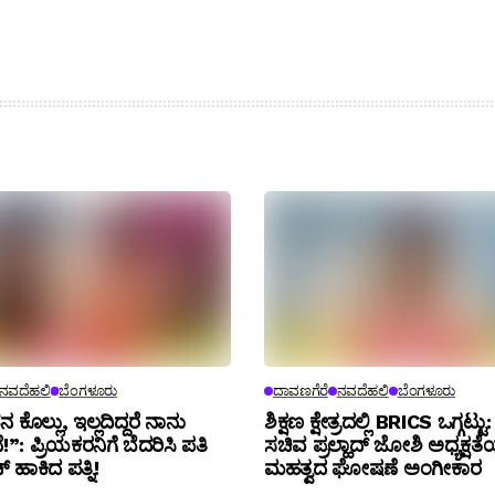
ನವದೆಹಲಿ
ಬೆಂಗಳೂರು
ದಾವಣಗೆರೆ
ನವದೆಹಲಿ
ಬೆಂಗಳೂರು
 ಕೊಲ್ಲು, ಇಲ್ಲದಿದ್ದರೆ ನಾನು
ಶಿಕ್ಷಣ ಕ್ಷೇತ್ರದಲ್ಲಿ BRICS ಒಗ್ಗಟ್ಟು
!”: ಪ್ರಿಯಕರನಿಗೆ ಬೆದರಿಸಿ ಪತಿ
ಸಚಿವ ಪ್ರಲ್ಹಾದ್ ಜೋಶಿ ಅಧ್ಯಕ್ಷತೆಯ
ಚ್ ಹಾಕಿದ ಪತ್ನಿ!
ಮಹತ್ವದ ಘೋಷಣೆ ಅಂಗೀಕಾರ