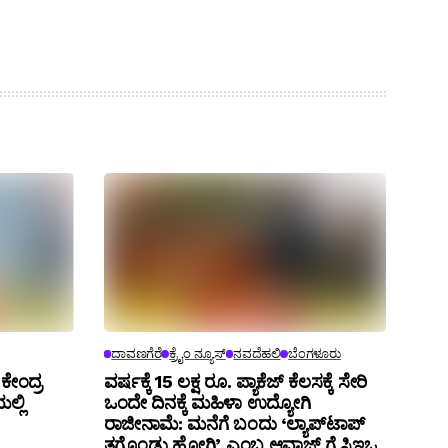
ದಾವಣಗೆರೆ
ಕ್ರೈಂ ನ್ಯೂಸ್
ನವದೆಹಲಿ
ಬೆಂಗಳೂರು
: ಕೇಂದ್ರ
ವರ್ಷಕ್ಕೆ 15 ಲಕ್ಷ ರೂ. ಪ್ಯಾಕೆಜ್ ಕೆಲಸಕ್ಕೆ ಸೇರಿ
ಲ್ಲಿ
ಒಂದೇ ದಿನಕ್ಕೆ ಮಹಿಳಾ ಉದ್ಯೋಗಿ
ರಾಜೀನಾಮೆ: ಮನೆಗೆ ಬಂದು ‘ಲ್ಯಾಪ್‌ಟಾಪ್
ತಗೊಂಡು ಹೋಗಿ’ ಎಂಬ ಆವಾಜ್ ಗೆ ಸಿಇಒ