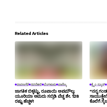
Related Articles
ದಾವಣಗೆರೆ
ನವದೆಹಲಿ
ಬೆಂಗಳೂರು
ವಾಣಿಜ್ಯ
ಕ್ರೈಂ ನ್ಯೂಸ್
ಜಾಗತಿಕ ಬಿಕ್ಕಟ್ಟು, ರೂಪಾಯಿ ಅಪಮೌಲ್ಯ:
“ನನ್ನ ಗಂಡನ
ಯೂರಿಯಾ ಆಮದು ಸಬ್ಸಿಡಿ ವೆಚ್ಚ ಶೇ. 128
ಸಾಯುತ್ತೇನೆ
ರಷ್ಟು ಹೆಚ್ಚಳ!
ಕೊಲೆಗೆ ಸ್ಕೆ