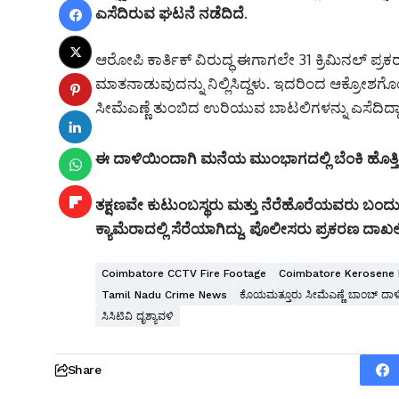
ಎಸೆದಿರುವ ಘಟನೆ ನಡೆದಿದೆ.
ಆರೋಪಿ ಕಾರ್ತಿಕ್ ವಿರುದ್ಧ ಈಗಾಗಲೇ 31 ಕ್ರಿಮಿನಲ್ ಪ್
ಮಾತನಾಡುವುದನ್ನು ನಿಲ್ಲಿಸಿದ್ದಳು. ಇದರಿಂದ ಆಕ್ರೋಶಗ
ಸೀಮೆಎಣ್ಣೆ ತುಂಬಿದ ಉರಿಯುವ ಬಾಟಲಿಗಳನ್ನು ಎಸೆದಿದ್ದಾ
ಈ ದಾಳಿಯಿಂದಾಗಿ ಮನೆಯ ಮುಂಭಾಗದಲ್ಲಿ ಬೆಂಕಿ ಹೊತ್ತಿಕೊಂಡಿ
ತಕ್ಷಣವೇ ಕುಟುಂಬಸ್ಥರು ಮತ್ತು ನೆರೆಹೊರೆಯವರು ಬಂದು ಬ
ಕ್ಯಾಮೆರಾದಲ್ಲಿ ಸೆರೆಯಾಗಿದ್ದು, ಪೊಲೀಸರು ಪ್ರಕರಣ ದಾಖಲಿಸ
Coimbatore CCTV Fire Footage
Coimbatore Kerosene
Tamil Nadu Crime News
ಕೊಯಮತ್ತೂರು ಸೀಮೆಎಣ್ಣೆ ಬಾಂಬ್ ದಾಳ
ಸಿಸಿಟಿವಿ ದೃಶ್ಯಾವಳಿ
Share