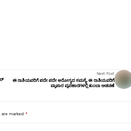
Next Post
ರ್
ಈ ರಾಶಿಯವರಿಗೆ ಪದೇ ಪದೇ ಆರೋಗ್ಯದ ಸಮಸ್ಯೆ, ಈ ರಾಶಿಯವರಿಗೆ
ವ್ಯಾಪಾರ ವ್ಯವಹಾರಗಳಲ್ಲಿ ತುಂಬಾ ಅಡಚಣೆ
s are marked
*