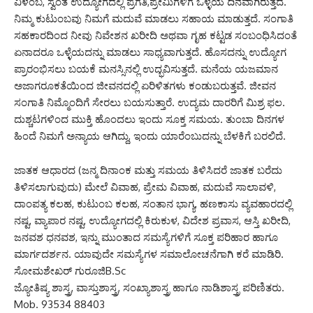
ವಿಳಂಬ, ಸ್ವಂತ ಉದ್ಯೋಗದಲ್ಲಿ ಪ್ರಗತಿ,ಪ್ರೇಮಿಗಳಿಗೆ ಒಳ್ಳೆಯ ದಿನವಾಗಿರುತ್ತದೆ.
ನಿಮ್ಮ ಕುಟುಂಬವು ನಿಮಗೆ ಮದುವೆ ಮಾಡಲು ಸಹಾಯ ಮಾಡುತ್ತದೆ. ಸಂಗಾತಿ
ಸಹಕಾರದಿಂದ ನೀವು ನಿವೇಶನ ಖರೀದಿ ಅಥವಾ ಗೃಹ ಕಟ್ಟಡ ಸಂಬಂಧಿಸಿದಂತೆ
ಏನಾದರೂ ಒಳ್ಳೆಯದನ್ನು ಮಾಡಲು ಸಾಧ್ಯವಾಗುತ್ತದೆ. ಹೊಸದನ್ನು ಉದ್ಯೋಗ
ಪ್ರಾರಂಭಿಸಲು ಬಯಕೆ ಮನಸ್ಸಿನಲ್ಲಿ ಉದ್ಭವಿಸುತ್ತದೆ. ಮನೆಯ ಯಜಮಾನ
ಅಜಾಗರೂಕತೆಯಿಂದ ಜೀವನದಲ್ಲಿ ಏರಿಳಿತಗಳು ಕಂಡುಬರುತ್ತವೆ. ಜೀವನ
ಸಂಗಾತಿ ನಿಮ್ಮೊಂದಿಗೆ ಸೇರಲು ಬಯಸುತ್ತಾರೆ. ಉದ್ಯಮ ದಾರರಿಗೆ ಮಿಶ್ರ ಫಲ.
ದುಶ್ಚಟಗಳಿಂದ ಮುಕ್ತಿ ಹೊಂದಲು ಇಂದು ಸೂಕ್ತ ಸಮಯ. ತುಂಬಾ ದಿನಗಳ
ಹಿಂದೆ ನಿಮಗೆ ಅನ್ಯಾಯ ಆಗಿದ್ದು, ಇಂದು ಯಾರೆಂಬುದನ್ನು ಬೆಳಕಿಗೆ ಬರಲಿದೆ.
ಜಾತಕ ಆಧಾರದ (ಜನ್ಮ ದಿನಾಂಕ ಮತ್ತು ಸಮಯ ತಿಳಿಸಿದರೆ ಜಾತಕ ಬರೆದು
ತಿಳಿಸಲಾಗುವುದು) ಮೇಲೆ ವಿವಾಹ, ಪ್ರೇಮ ವಿವಾಹ, ಮದುವೆ ಸಾಲಾವಳಿ,
ದಾಂಪತ್ಯ ಕಲಹ, ಕುಟುಂಬ ಕಲಹ, ಸಂತಾನ ಭಾಗ್ಯ, ಹಣಕಾಸು ವ್ಯವಹಾರದಲ್ಲಿ
ನಷ್ಟ, ವ್ಯಾಪಾರ ನಷ್ಟ, ಉದ್ಯೋಗದಲ್ಲಿ ಕಿರುಕುಳ, ವಿದೇಶ ಪ್ರವಾಸ, ಆಸ್ತಿ ಖರೀದಿ,
ಜನವಶ ಧನವಶ, ಇನ್ನು ಮುಂತಾದ ಸಮಸ್ಯೆಗಳಿಗೆ ಸೂಕ್ತ ಪರಿಹಾರ ಹಾಗೂ
ಮಾರ್ಗದರ್ಶನ. ಯಾವುದೇ ಸಮಸ್ಯೆಗಳ ಸಮಾಲೋಚನೆಗಾಗಿ ಕರೆ ಮಾಡಿರಿ.
ಸೋಮಶೇಖರ್ ಗುರೂಜಿB.Sc
ಜ್ಯೋತಿಷ್ಯ ಶಾಸ್ತ್ರ, ವಾಸ್ತುಶಾಸ್ತ್ರ, ಸಂಖ್ಯಾಶಾಸ್ತ್ರ ಹಾಗೂ ನಾಡಿಶಾಸ್ತ್ರ ಪರಿಣಿತರು.
Mob. 93534 88403