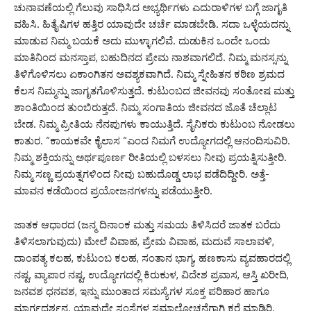
ಚುನಾವಣೆಯಲ್ಲಿ ಗೆಲುವು ಸಾಧಿಸಿದ ಅಭ್ಯರ್ಥಿಗಳು ಎದುರಾಳಿಗಳ ಬಗ್ಗೆ ಜಾಗೃತಿ
ವಹಿಸಿ. ಹಿತೈಷಿಗಳ ಹತ್ತಿರ ಯಾವುದೇ ಚರ್ಚೆ ಮಾಡಬೇಡಿ. ಸದಾ ಒಳ್ಳೆಯದನ್ನು
ಮಾಡುವ ನಿಮ್ಮ ಬಯಕೆ ಅದು ಮುಳ್ಳಾಗಲಿವೆ. ದುಡುಕಿನ ಒಂದೇ ಒಂದು
ಮಾತಿನಿಂದ ಮನಸ್ತಾಪ, ಬಹುದಿನದ ಪ್ರೇಮ ನಾಶವಾಗಲಿದೆ. ನಿಮ್ಮ ಮನಸ್ಸನ್ನು
ತಿಳಿಗೊಳಿಸಲು ಏಕಾಂಗಿತನ ಅವಶ್ಯಕವಾಗಿದೆ. ನಿಮ್ಮ ಸ್ನೇಹಿತನ ಕಠಿಣ ಶ್ರಮದ
ಕೆಲಸ ನಿಮ್ಮನ್ನು ಜಾಗೃತಗೊಳಿಸುತ್ತದೆ. ಕುಟುಂಬದ ಜೀವನವು ಸಂತೋಷ ಮತ್ತು
ಶಾಂತಿಯಿಂದ ತುಂಬಿರುತ್ತದೆ. ನಿಮ್ಮ ಸಂಗಾತಿಯ ಜೀವನದ ಜೊತೆ ಚೆಲ್ಲಾಟ
ಬೇಡ. ನಿಮ್ಮ ಪ್ರೀತಿಯ ನೆನಪುಗಳು ಕಾಯುತ್ತಿದೆ. ಸೈನಿಕರು ಕುಟುಂಬ ನೋಡಲು
ಕಾತುರ. “ಕಾಯಕವೇ ಕೈಲಾಸ “ಎಂದ ನಿಮಗೆ ಉದ್ಯೋಗದಲ್ಲಿ ಆನಂದಿಸುವಿರಿ.
ನಿಮ್ಮ ಶಕ್ತಿಯನ್ನು ಅರ್ಥಪೂರ್ಣ ರೀತಿಯಲ್ಲಿ ಬಳಸಲು ನೀವು ಪ್ರಯತ್ನಿಸುತ್ತೀರಿ.
ನಿಮ್ಮ ಸಣ್ಣ ಪ್ರಯತ್ನಗಳಿಂದ ನೀವು ಬಹುದೊಡ್ಡ ಲಾಭ ಪಡೆದಿದ್ದೀರಿ. ಅತ್ತೆ-
ಮಾವನ ಕಡೆಯಿಂದ ಪ್ರಯೋಜನಗಳನ್ನು ಪಡೆಯುತ್ತೀರಿ.
ಜಾತಕ ಆಧಾರದ (ಜನ್ಮ ದಿನಾಂಕ ಮತ್ತು ಸಮಯ ತಿಳಿಸಿದರೆ ಜಾತಕ ಬರೆದು
ತಿಳಿಸಲಾಗುವುದು) ಮೇಲೆ ವಿವಾಹ, ಪ್ರೇಮ ವಿವಾಹ, ಮದುವೆ ಸಾಲಾವಳಿ,
ದಾಂಪತ್ಯ ಕಲಹ, ಕುಟುಂಬ ಕಲಹ, ಸಂತಾನ ಭಾಗ್ಯ, ಹಣಕಾಸು ವ್ಯವಹಾರದಲ್ಲಿ
ನಷ್ಟ, ವ್ಯಾಪಾರ ನಷ್ಟ, ಉದ್ಯೋಗದಲ್ಲಿ ಕಿರುಕುಳ, ವಿದೇಶ ಪ್ರವಾಸ, ಆಸ್ತಿ ಖರೀದಿ,
ಜನವಶ ಧನವಶ, ಇನ್ನು ಮುಂತಾದ ಸಮಸ್ಯೆಗಳ ಸೂಕ್ತ ಪರಿಹಾರ ಹಾಗೂ
ಮಾರ್ಗದರ್ಶನ. ಯಾವುದೇ ಸಂಸ್ಥೆಗಳ ಸಮಾಲೋಚನೆಗಾಗಿ ಕರೆ ಮಾಡಿರಿ.