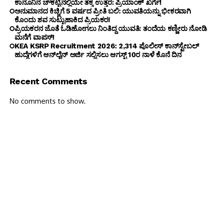
ಕಾನೂನಿನ ಚೌಕಟ್ಟಿನಲ್ಲಿಯೇ ತಕ್ಕ ಉತ್ತರ: ಪ್ರಿಯಾಂಕ್ ಖರ್ಗೆ!
ಅನುಮಾನದ ಕಿಚ್ಚಿಗೆ 5 ವರ್ಷದ ಪ್ರೀತಿ ಬಲಿ: ಯುವತಿಯನ್ನು ಭೀಕರವಾಗಿ
ಕೊಂದು ಶವ ಸುಟ್ಟುಹಾಕಿದ ಪ್ರಿಯಕರ!
ಪ್ರಿಯಕರನ ಜೊತೆ ಓಡಿಹೋಗಲು ನಿಂತಿದ್ದ ಯುವತಿ: ತಂದೆಯ ಕಣ್ಣೀರು ನೋಡಿ
ಮನೆಗೆ ವಾಪಸ್!
KEA KSRP Recruitment 2026: 2,314 ಪೊಲೀಸ್ ಕಾನ್‌ಸ್ಟೇಬಲ್
ಹುದ್ದೆಗಳಿಗೆ ಆನ್‌ಲೈನ್ ಅರ್ಜಿ ಸಲ್ಲಿಸಲು ಆಗಸ್ಟ್ 10ರ ನಾಳೆ ಕೊನೆ ದಿನ
Recent Comments
No comments to show.