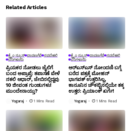
Related Articles
ಕ್ರೈಂ ನ್ಯೂಸ್
ದಾವಣಗೆರೆ
ನವದೆಹಲಿ
ಕ್ರೈಂ ನ್ಯೂಸ್
ದಾವಣಗೆರೆ
ನವದೆಹಲಿ
ಬೆಂಗಳೂರು
ಬೆಂಗಳೂರು
ಪ್ರಿಯಕರ ನೋಡಲು ಜೈಲಿಗೆ
ಆರ್‌ಎಸ್‌ಎಸ್‌ ನೋಂದಣಿ ಬಗ್ಗೆ
ಬಂದ ಅಪ್ರಾಪ್ತೆ: ತಪಾಸಣೆ ವೇಳೆ
ಬರೆದ ಪತ್ರಕ್ಕೆ ಮೋಹನ್
ನಕಲಿ ಆಧಾರ್, ಜೇಬಿನಲ್ಲಿದ್ದವು
ಭಾಗವತ್ ಉತ್ತರಿಸಿಲ್ಲ,
10 ಜೀವಂತ ಗುಂಡುಗಳು!
ಕಾನೂನಿನ ಚೌಕಟ್ಟಿನಲ್ಲಿಯೇ ತಕ್ಕ
ಮುಂದೇನಾಯ್ತು?
ಉತ್ತರ: ಪ್ರಿಯಾಂಕ್ ಖರ್ಗೆ!
Yogaraj
1 Mins Read
Yogaraj
1 Mins Read