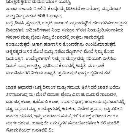
ನಿರೀಕ್ಷಿಸುತ್ತಿರುವ ಮದುವೆ ಯೋಗ ಯಶಸ್ವಿ,
ಸಾಲದ ಸಹಾಯ ಸಿಗಲಿದೆ, ಕೆಲವೊಮ್ಮೆ ದಿಡೀರನೆ ಅನಾರೋಗ್ಯ, ಮ್ಯಾನೇಜರ್
ಮತ್ತು ನಿಮ್ಮ ನಡುವೆ ಕಿರಿಕಿರಿ ಸಂಭವ,
ಬಟ್ಟಿ ,ದಿನಸಿ ,ಸ್ಟೇಷನರಿ, ಬ್ಯೂಟಿ ಪಾರ್ಲರ್ ವ್ಯಾಪಾರಸ್ಥರಿಗೆ ಹಣ ಗಳಿಸಲುಉತ್ತಮ
ದಿನವಾಗಿದೆ. ಅಧಿಕಾರಿಗಳಾದ ನೀವು ಸಮಾನ ಗೌರವ ನೀಡುತ್ತೀರಿ.ಸಂಗಾತಿಯ
ಸಹಕಾರ ಮತ್ತು ಪ್ರೇಮ ನಿಮ್ಮ ಜೀವನದಲ್ಲಿ ಉತ್ತಮ ಸಾಮರಸ್ಯವು
ಕಂಡುಬರುತ್ತದೆ. ಆಗಾಗ ಹಣಕಾಸಿನ ತೊಂದರೆಗಳು ಉಂಟುಮಾಡುತ್ತವೆ.
ಅಕ್ಕಪಕ್ಕದ ಜನರ ಮೇಲೆ ಮತ್ತು ಸಹೋದ್ಯೋಗಿಗಳ ಮೇಲೆ ನಿಮ್ಮ ಕೋಪ
ನಿಯಂತ್ರಿಸಿ. ಉದ್ಯೋಗಿಗಳಿಗೆ ನಿಮ್ಮ ಸಾಮರ್ಥ್ಯವನ್ನು ಸರಿಯಾಗಿ ಬಳಸಲು
ನಿಮಗೆ ಸಾಧ್ಯ ಆಗುತ್ತಿಲ್ಲ, ಇದರಿಂದ ಕೆಲಸದಲ್ಲಿ ಹಿನ್ನಡೆ. ವರ್ಗಾವಣೆ
ಬಯಸಿದವರಿಗೆ ವಿಳಂಬ ಸಾಧ್ಯತೆ. ಪ್ರಮೋಷನ್ ಭಾಗ್ಯ ಒಬ್ಬನಿಂದ ತಡೆ.
ಜಾತಕ ಆಧಾರದ (ಜನ್ಮ ದಿನಾಂಕ ಮತ್ತು ಸಮಯ ತಿಳಿಸಿದರೆ ಜಾತಕ ಬರೆದು
ತಿಳಿಸಲಾಗುವುದು) ಮೇಲೆ ವಿವಾಹ, ಪ್ರೇಮ ವಿವಾಹ, ಮದುವೆ ಸಾಲಾವಳಿ,
ದಾಂಪತ್ಯ ಕಲಹ, ಕುಟುಂಬ ಕಲಹ, ಸಂತಾನ ಭಾಗ್ಯ, ಹಣಕಾಸು ವ್ಯವಹಾರದಲ್ಲಿ
ನಷ್ಟ, ವ್ಯಾಪಾರ ನಷ್ಟ, ಉದ್ಯೋಗದಲ್ಲಿ ಕಿರುಕುಳ, ವಿದೇಶ ಪ್ರವಾಸ, ಆಸ್ತಿ ಖರೀದಿ,
ಜನವಶ ಧನವಶ, ಇನ್ನು ಮುಂತಾದ ಸಮಸ್ಯೆಗಳಿಗೆ ಸೂಕ್ತ ಪರಿಹಾರ ಹಾಗೂ
ಮಾರ್ಗದರ್ಶನ. ಯಾವುದೇ ಸಮಸ್ಯೆಗಳ ಸಮಾಲೋಚನೆಗಾಗಿ ಕರೆ ಮಾಡಿರಿ.
ಸೋಮಶೇಖರ್ ಗುರೂಜಿB.Sc