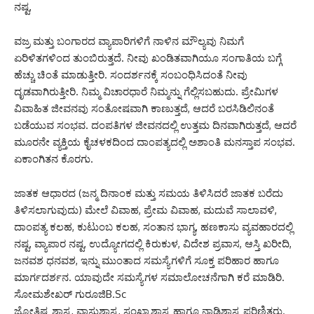
ನಷ್ಟ,
ವಜ್ರ ಮತ್ತು ಬಂಗಾರದ ವ್ಯಾಪಾರಿಗಳಿಗೆ ನಾಳಿನ ಮೌಲ್ಯವು ನಿಮಗೆ
ಏರಿಳಿತಗಳಿಂದ ತುಂಬಿರುತ್ತದೆ. ನೀವು ಖಂಡಿತವಾಗಿಯೂ ಸಂಗಾತಿಯ ಬಗ್ಗೆ
ಹೆಚ್ಚು ಚಿಂತೆ ಮಾಡುತ್ತೀರಿ. ಸಂದರ್ಶನಕ್ಕೆ ಸಂಬಂಧಿಸಿದಂತೆ ನೀವು
ದೃಡವಾಗಿರುತ್ತೀರಿ. ನಿಮ್ಮ ವಿಚಾರಧಾರೆ ನಿಮ್ಮನ್ನು ಗೆಲ್ಲಿಸಬಹುದು. ಪ್ರೇಮಿಗಳ
ವಿವಾಹಿತ ಜೀವನವು ಸಂತೋಷವಾಗಿ ಕಾಣುತ್ತದೆ, ಆದರೆ ಬರಸಿಡಿಲಿನಂತೆ
ಬಡೆಯುವ ಸಂಭವ. ದಂಪತಿಗಳ ಜೀವನದಲ್ಲಿ ಉತ್ತಮ ದಿನವಾಗಿರುತ್ತದೆ, ಆದರೆ
ಮೂರನೇ ವ್ಯಕ್ತಿಯ ಕೈಚಳಕದಿಂದ ದಾಂಪತ್ಯದಲ್ಲಿ ಅಶಾಂತಿ ಮನಸ್ತಾಪ ಸಂಭವ.
ಏಕಾಂಗಿತನ ಕೊರಗು.
ಜಾತಕ ಆಧಾರದ (ಜನ್ಮ ದಿನಾಂಕ ಮತ್ತು ಸಮಯ ತಿಳಿಸಿದರೆ ಜಾತಕ ಬರೆದು
ತಿಳಿಸಲಾಗುವುದು) ಮೇಲೆ ವಿವಾಹ, ಪ್ರೇಮ ವಿವಾಹ, ಮದುವೆ ಸಾಲಾವಳಿ,
ದಾಂಪತ್ಯ ಕಲಹ, ಕುಟುಂಬ ಕಲಹ, ಸಂತಾನ ಭಾಗ್ಯ, ಹಣಕಾಸು ವ್ಯವಹಾರದಲ್ಲಿ
ನಷ್ಟ, ವ್ಯಾಪಾರ ನಷ್ಟ, ಉದ್ಯೋಗದಲ್ಲಿ ಕಿರುಕುಳ, ವಿದೇಶ ಪ್ರವಾಸ, ಆಸ್ತಿ ಖರೀದಿ,
ಜನವಶ ಧನವಶ, ಇನ್ನು ಮುಂತಾದ ಸಮಸ್ಯೆಗಳಿಗೆ ಸೂಕ್ತ ಪರಿಹಾರ ಹಾಗೂ
ಮಾರ್ಗದರ್ಶನ. ಯಾವುದೇ ಸಮಸ್ಯೆಗಳ ಸಮಾಲೋಚನೆಗಾಗಿ ಕರೆ ಮಾಡಿರಿ.
ಸೋಮಶೇಖರ್ ಗುರೂಜಿB.Sc
ಜ್ಯೋತಿಷ್ಯ ಶಾಸ್ತ್ರ, ವಾಸ್ತುಶಾಸ್ತ್ರ, ಸಂಖ್ಯಾಶಾಸ್ತ್ರ ಹಾಗೂ ನಾಡಿಶಾಸ್ತ್ರ ಪರಿಣಿತರು.