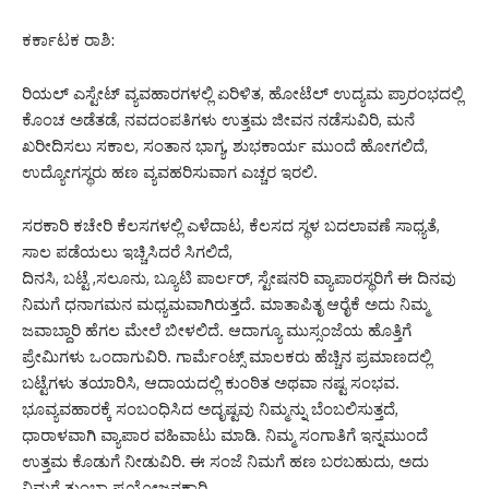
ಕರ್ಕಾಟಕ ರಾಶಿ:
ರಿಯಲ್ ಎಸ್ಟೇಟ್ ವ್ಯವಹಾರಗಳಲ್ಲಿ ಏರಿಳಿತ, ಹೋಟೆಲ್ ಉದ್ಯಮ ಪ್ರಾರಂಭದಲ್ಲಿ
ಕೊಂಚ ಅಡೆತಡೆ, ನವದಂಪತಿಗಳು ಉತ್ತಮ ಜೀವನ ನಡೆಸುವಿರಿ, ಮನೆ
ಖರೀದಿಸಲು ಸಕಾಲ, ಸಂತಾನ ಭಾಗ್ಯ, ಶುಭಕಾರ್ಯ ಮುಂದೆ ಹೋಗಲಿದೆ,
ಉದ್ಯೋಗಸ್ಥರು ಹಣ ವ್ಯವಹರಿಸುವಾಗ ಎಚ್ಚರ ಇರಲಿ.
ಸರಕಾರಿ ಕಚೇರಿ ಕೆಲಸಗಳಲ್ಲಿ ಎಳೆದಾಟ, ಕೆಲಸದ ಸ್ಥಳ ಬದಲಾವಣೆ ಸಾಧ್ಯತೆ,
ಸಾಲ ಪಡೆಯಲು ಇಚ್ಚಿಸಿದರೆ ಸಿಗಲಿದೆ,
ದಿನಸಿ, ಬಟ್ಟೆ ,ಸಲೂನು, ಬ್ಯೂಟಿ ಪಾರ್ಲರ್, ಸ್ಟೇಷನರಿ ವ್ಯಾಪಾರಸ್ಥರಿಗೆ ಈ ದಿನವು
ನಿಮಗೆ ಧನಾಗಮನ ಮಧ್ಯಮವಾಗಿರುತ್ತದೆ. ಮಾತಾಪಿತೃ ಆರೈಕೆ ಅದು ನಿಮ್ಮ
ಜವಾಬ್ದಾರಿ ಹೆಗಲ ಮೇಲೆ ಬೀಳಲಿದೆ. ಆದಾಗ್ಯೂ ಮುಸ್ಸಂಜೆಯ ಹೊತ್ತಿಗೆ
ಪ್ರೇಮಿಗಳು ಒಂದಾಗುವಿರಿ. ಗಾರ್ಮೆಂಟ್ಸ್ ಮಾಲಕರು ಹೆಚ್ಚಿನ ಪ್ರಮಾಣದಲ್ಲಿ
ಬಟ್ಟೆಗಳು ತಯಾರಿಸಿ, ಆದಾಯದಲ್ಲಿ ಕುಂಠಿತ ಅಥವಾ ನಷ್ಟ ಸಂಭವ.
ಭೂವ್ಯವಹಾರಕ್ಕೆ ಸಂಬಂಧಿಸಿದ ಅದೃಷ್ಟವು ನಿಮ್ಮನ್ನು ಬೆಂಬಲಿಸುತ್ತದೆ,
ಧಾರಾಳವಾಗಿ ವ್ಯಾಪಾರ ವಹಿವಾಟು ಮಾಡಿ. ನಿಮ್ಮ ಸಂಗಾತಿಗೆ ಇನ್ನಮುಂದೆ
ಉತ್ತಮ ಕೊಡುಗೆ ನೀಡುವಿರಿ. ಈ ಸಂಜೆ ನಿಮಗೆ ಹಣ ಬರಬಹುದು, ಅದು
ನಿಮಗೆ ತುಂಬಾ ಪ್ರಯೋಜನಕಾರಿ.