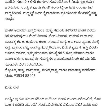
ಮಾಡಿರಿ. ಸರ್ಕಾರಿ ಕಛೇರಿ ಕೆಲಸಗಳ ಸಂಬಂಧಿಸಿದಂತೆ ನೀವು ಸ್ವಲ್ಪ ಗಮನ
ಹರಿಸಬೇಕು. ಉದ್ದೇಶ ಪೂರ್ವಕವಾಗಿ ಕೆಲಸದಲ್ಲಿ ಅಡಚಣೆ ಉಂಟಾಗುವ
ಸಾಧ್ಯತೆಯಿದೆ. ಮಧ್ಯಸ್ಥಿಕೆ ಜನರ ಕೈವಾಡದಿಂದ ಪ್ರತಿಯೊಂದು ಕೆಲಸದಲ್ಲಿ ನಷ್ಟ
ಸಂಭವ.
ಜಾತಕ ಆಧಾರದ (ಜನ್ಮ ದಿನಾಂಕ ಮತ್ತು ಸಮಯ ತಿಳಿಸಿದರೆ ಜಾತಕ ಬರೆದು
ತಿಳಿಸಲಾಗುವುದು) ಮೇಲೆ ವಿವಾಹ, ಪ್ರೇಮ ವಿವಾಹ, ಮದುವೆ ಸಾಲಾವಳಿ,
ದಾಂಪತ್ಯ ಕಲಹ, ಕುಟುಂಬ ಕಲಹ, ಸಂತಾನ ಭಾಗ್ಯ, ಹಣಕಾಸು ವ್ಯವಹಾರದಲ್ಲಿ
ನಷ್ಟ, ವ್ಯಾಪಾರ ನಷ್ಟ, ಉದ್ಯೋಗದಲ್ಲಿ ಕಿರುಕುಳ, ವಿದೇಶ ಪ್ರವಾಸ, ಆಸ್ತಿ ಖರೀದಿ,
ಜನವಶ ಧನವಶ, ಇನ್ನು ಮುಂತಾದ ಸಮಸ್ಯೆಗಳಿಗೆ ಸೂಕ್ತ ಪರಿಹಾರ ಹಾಗೂ
ಮಾರ್ಗದರ್ಶನ. ಯಾವುದೇ ಸಮಸ್ಯೆಗಳ ಸಮಾಲೋಚನೆಗಾಗಿ ಕರೆ ಮಾಡಿರಿ.
ಸೋಮಶೇಖರ್ ಗುರೂಜಿB.Sc
ಜ್ಯೋತಿಷ್ಯ ಶಾಸ್ತ್ರ, ವಾಸ್ತುಶಾಸ್ತ್ರ, ಸಂಖ್ಯಾಶಾಸ್ತ್ರ ಹಾಗೂ ನಾಡಿಶಾಸ್ತ್ರ ಪರಿಣಿತರು.
Mob. 93534 88403
ಮೀನ ರಾಶಿ
ಪರಸ್ತ್ರೀ ಪುರುಷ ಸಹವಾಸದಿಂದ ಕುಟುಂಬ ಕಲಹ ಮುಂದುವರೆಯಲಿದೆ, ಹೊಸ
ವಾಹನ ಖರೀದಿ ಯೊಂದಿಗೆ ಸಂತಸ,ವಿದೇಶದಲ್ಲಿ ನೆಲೆಸುವ ನೆಲೆಸಿದವರು ಅಲ್ಲಿ