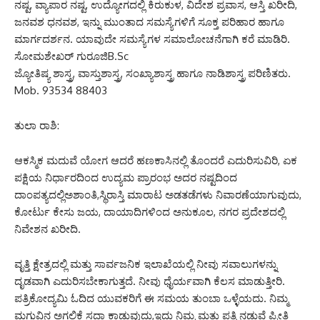
ನಷ್ಟ, ವ್ಯಾಪಾರ ನಷ್ಟ, ಉದ್ಯೋಗದಲ್ಲಿ ಕಿರುಕುಳ, ವಿದೇಶ ಪ್ರವಾಸ, ಆಸ್ತಿ ಖರೀದಿ,
ಜನವಶ ಧನವಶ, ಇನ್ನು ಮುಂತಾದ ಸಮಸ್ಯೆಗಳಿಗೆ ಸೂಕ್ತ ಪರಿಹಾರ ಹಾಗೂ
ಮಾರ್ಗದರ್ಶನ. ಯಾವುದೇ ಸಮಸ್ಯೆಗಳ ಸಮಾಲೋಚನೆಗಾಗಿ ಕರೆ ಮಾಡಿರಿ.
ಸೋಮಶೇಖರ್ ಗುರೂಜಿB.Sc
ಜ್ಯೋತಿಷ್ಯ ಶಾಸ್ತ್ರ, ವಾಸ್ತುಶಾಸ್ತ್ರ, ಸಂಖ್ಯಾಶಾಸ್ತ್ರ ಹಾಗೂ ನಾಡಿಶಾಸ್ತ್ರ ಪರಿಣಿತರು.
Mob. 93534 88403
ತುಲಾ ರಾಶಿ:
ಆಕಸ್ಮಿಕ ಮದುವೆ ಯೋಗ ಆದರೆ ಹಣಕಾಸಿನಲ್ಲಿ ತೊಂದರೆ ಎದುರಿಸುವಿರಿ, ಏಕ
ಪಕ್ಷಿಯ ನಿರ್ಧಾರದಿಂದ ಉದ್ಯಮ ಪ್ರಾರಂಭ ಅದರ ನಷ್ಟದಿಂದ
ದಾಂಪತ್ಯದಲ್ಲಿಅಶಾಂತಿ,ಸ್ಥಿರಾಸ್ತಿ ಮಾರಾಟ ಅಡತಡೆಗಳು ನಿವಾರಣೆಯಾಗುವುದು,
ಕೋರ್ಟು ಕೇಸು ಜಯ, ದಾಯಾದಿಗಳಿಂದ ಅನುಕೂಲ, ನಗರ ಪ್ರದೇಶದಲ್ಲಿ
ನಿವೇಶನ ಖರೀದಿ.
ವೃತ್ತಿ ಕ್ಷೇತ್ರದಲ್ಲಿ ಮತ್ತು ಸಾರ್ವಜನಿಕ ಇಲಾಖೆಯಲ್ಲಿ ನೀವು ಸವಾಲುಗಳನ್ನು
ದೃಡವಾಗಿ ಎದುರಿಸಬೇಕಾಗುತ್ತದೆ. ನೀವು ಧೈರ್ಯವಾಗಿ ಕೆಲಸ ಮಾಡುತ್ತೀರಿ.
ಪತ್ರಿಕೋದ್ಯಮಿ ಓದಿದ ಯುವಕರಿಗೆ ಈ ಸಮಯ ತುಂಬಾ ಒಳ್ಳೆಯದು. ನಿಮ್ಮ
ಮಗುವಿನ ಅಗಲಿಕೆ ಸದಾ ಕಾಡುವುದು,ಇದು ನಿಮ್ಮ ಮತ್ತು ಪತ್ನಿ ನಡುವೆ ಪ್ರೀತಿ