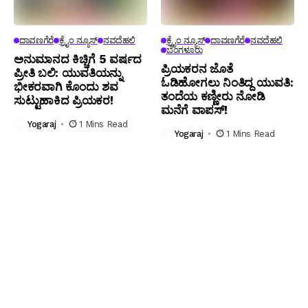
ದಾವಣಗೆರೆ
ಕ್ರೈಂ ನ್ಯೂಸ್
ನವದೆಹಲಿ
ಕ್ರೈಂ ನ್ಯೂಸ್
ದಾವಣಗೆರೆ
ನವದೆಹಲಿ
ಬೆಂಗಳೂರು
ಅನುಮಾನದ ಕಿಚ್ಚಿಗೆ 5 ವರ್ಷದ
ಪ್ರಿಯಕರನ ಜೊತೆ
ಪ್ರೀತಿ ಬಲಿ: ಯುವತಿಯನ್ನು
ಓಡಿಹೋಗಲು ನಿಂತಿದ್ದ ಯುವತಿ:
ಭೀಕರವಾಗಿ ಕೊಂದು ಶವ
ತಂದೆಯ ಕಣ್ಣೀರು ನೋಡಿ
ಸುಟ್ಟುಹಾಕಿದ ಪ್ರಿಯಕರ!
ಮನೆಗೆ ವಾಪಸ್!
Yogaraj
1 Mins Read
Yogaraj
1 Mins Read