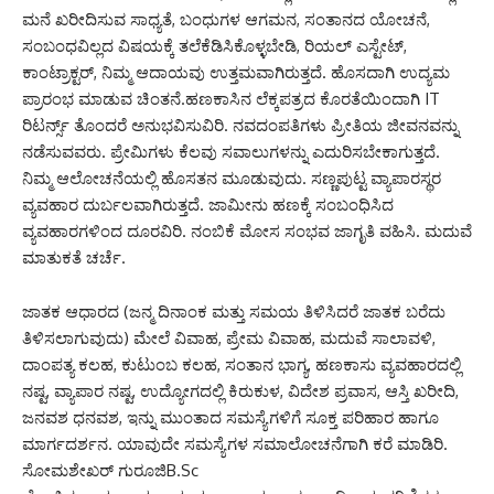
ಮನೆ ಖರೀದಿಸುವ ಸಾಧ್ಯತೆ, ಬಂಧುಗಳ ಆಗಮನ, ಸಂತಾನದ ಯೋಚನೆ,
ಸಂಬಂಧವಿಲ್ಲದ ವಿಷಯಕ್ಕೆ ತಲೆಕೆಡಿಸಿಕೊಳ್ಳಬೇಡಿ, ರಿಯಲ್ ಎಸ್ಟೇಟ್,
ಕಾಂಟ್ರಾಕ್ಟರ್, ನಿಮ್ಮ ಆದಾಯವು ಉತ್ತಮವಾಗಿರುತ್ತದೆ. ಹೊಸದಾಗಿ ಉದ್ಯಮ
ಪ್ರಾರಂಭ ಮಾಡುವ ಚಿಂತನೆ.ಹಣಕಾಸಿನ ಲೆಕ್ಕಪತ್ರದ ಕೊರತೆಯಿಂದಾಗಿ IT
ರಿಟರ್ನ್ಸ್ ತೊಂದರೆ ಅನುಭವಿಸುವಿರಿ. ನವದಂಪತಿಗಳು ಪ್ರೀತಿಯ ಜೀವನವನ್ನು
ನಡೆಸುವವರು. ಪ್ರೇಮಿಗಳು ಕೆಲವು ಸವಾಲುಗಳನ್ನು ಎದುರಿಸಬೇಕಾಗುತ್ತದೆ.
ನಿಮ್ಮ ಆಲೋಚನೆಯಲ್ಲಿ ಹೊಸತನ ಮೂಡುವುದು. ಸಣ್ಣಪುಟ್ಟ ವ್ಯಾಪಾರಸ್ಥರ
ವ್ಯವಹಾರ ದುರ್ಬಲವಾಗಿರುತ್ತದೆ. ಜಾಮೀನು ಹಣಕ್ಕೆ ಸಂಬಂಧಿಸಿದ
ವ್ಯವಹಾರಗಳಿಂದ ದೂರವಿರಿ. ನಂಬಿಕೆ ಮೋಸ ಸಂಭವ ಜಾಗೃತಿ ವಹಿಸಿ. ಮದುವೆ
ಮಾತುಕತೆ ಚರ್ಚೆ.
ಜಾತಕ ಆಧಾರದ (ಜನ್ಮ ದಿನಾಂಕ ಮತ್ತು ಸಮಯ ತಿಳಿಸಿದರೆ ಜಾತಕ ಬರೆದು
ತಿಳಿಸಲಾಗುವುದು) ಮೇಲೆ ವಿವಾಹ, ಪ್ರೇಮ ವಿವಾಹ, ಮದುವೆ ಸಾಲಾವಳಿ,
ದಾಂಪತ್ಯ ಕಲಹ, ಕುಟುಂಬ ಕಲಹ, ಸಂತಾನ ಭಾಗ್ಯ, ಹಣಕಾಸು ವ್ಯವಹಾರದಲ್ಲಿ
ನಷ್ಟ, ವ್ಯಾಪಾರ ನಷ್ಟ, ಉದ್ಯೋಗದಲ್ಲಿ ಕಿರುಕುಳ, ವಿದೇಶ ಪ್ರವಾಸ, ಆಸ್ತಿ ಖರೀದಿ,
ಜನವಶ ಧನವಶ, ಇನ್ನು ಮುಂತಾದ ಸಮಸ್ಯೆಗಳಿಗೆ ಸೂಕ್ತ ಪರಿಹಾರ ಹಾಗೂ
ಮಾರ್ಗದರ್ಶನ. ಯಾವುದೇ ಸಮಸ್ಯೆಗಳ ಸಮಾಲೋಚನೆಗಾಗಿ ಕರೆ ಮಾಡಿರಿ.
ಸೋಮಶೇಖರ್ ಗುರೂಜಿB.Sc