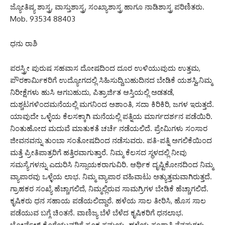
ಜ್ಯೋತಿಷ್ಯ ಶಾಸ್ತ್ರ, ವಾಸ್ತುಶಾಸ್ತ್ರ, ಸಂಖ್ಯಾಶಾಸ್ತ್ರ ಹಾಗೂ ನಾಡಿಶಾಸ್ತ್ರ ಪರಿಣಿತರು.
Mob. 93534 88403
ಧನು ರಾಶಿ
ಪರಸ್ತ್ರೀ ಪುರುಷ ಸಹವಾಸ ದೋಷದಿಂದ ದೂರ ಉಳಿಯುವುದು ಉತ್ತಮ,
ಪೌರಕಾರ್ಮಿಕರಿಗೆ ಉದ್ಯೋಗದಲ್ಲಿ ಸಿಹಿಸುದ್ದಿ,ಬಹುದಿನದ ಬೇಡಿಕೆ ಯಶಸ್ವಿ,ನಿಮ್ಮ
ನಿರೀಕ್ಷೆಗಳು ಹುಸಿ ಆಗಬಹುದು, ಪಿತ್ರಾರ್ಜಿತ ಆಸ್ತಿಯಲ್ಲಿ ಅಡತಡೆ,
ದುಶ್ಚಟಗಳಿಂದಮನೆಯಲ್ಲಿ ಮಗನಿಂದ ಅಶಾಂತಿ, ಸದಾ ಕಿರಿಕಿರಿ, ಜಗಳ ಇರುತ್ತದೆ.
ಯಾವುದೇ ಒಳ್ಳೆಯ ಕೆಲಸಕ್ಕಾಗಿ ಮನೆಯಲ್ಲಿ ಪತ್ನಿಯ ಮಾರ್ಗದರ್ಶನ ಪಡೆಯಿರಿ.
ನಿಂತುಹೋದ ಮದುವೆ ಮಾತುಕತೆ ಚರ್ಚೆ ನಡೆಯಲಿದೆ. ಪ್ರೇಮಿಗಳು ಸಂಸಾರ
ಜೀವನವನ್ನು ತುಂಬಾ ಸಂತೋಷದಿಂದ ನಡೆಸುವರು. ಪತಿ-ಪತ್ನಿ ಅಗಲಿಕೆಯಿಂದ
ಮತ್ತೆ ಪ್ರೀತಿಪಾತ್ರರಿಗೆ ಹತ್ತಿರವಾಗುತ್ತಾರೆ. ನಿಮ್ಮ ಕೆಲಸದ ಸ್ಥಳದಲ್ಲಿ ನೀವು
ಸಮಸ್ಯೆಗಳನ್ನು ಎದುರಿಸಿ ನಿಸ್ಸಾಯಕರಾಗುವಿರಿ. ಆರ್ಥಿಕ ದೃಷ್ಟಿಕೋನದಿಂದ ನಿಮ್ಮ
ವ್ಯಾಪಾರವು ಒಳ್ಳೆಯ ಲಾಭ. ನಿಮ್ಮ ವ್ಯಾಪಾರ ವಹಿವಾಟು ಅತ್ಯುತ್ತಮವಾಗಿರುತ್ತದೆ.
ಗ್ರಾಹಕರ ಸಂಖ್ಯೆ ಹೆಚ್ಚಾಗಲಿದೆ, ನಿಮ್ಮಲ್ಲಿರುವ ಸಾಮಗ್ರಿಗಳ ಬೇಡಿಕೆ ಹೆಚ್ಚಾಗಲಿದೆ.
ಕೃಷಿಕರು ಧನ ಸಹಾಯ ಪಡೆಯಲಿದ್ದಾರೆ. ಹಳೆಯ ಸಾಲ ತೀರಿಸಿ, ಹೊಸ ಸಾಲ
ಪಡೆಯುವ ಬಗ್ಗೆ ಚಿಂತನೆ. ವಾಣಿಜ್ಯ ಬೆಳೆ ಬೆಳೆದ ಕೃಷಿಕರಿಗೆ ಧನಲಾಭ.
ಬೋರ್ವೆಲ್ ಕೊರೆಯುವರಿಗೆ ಸೂಕ್ತ ಸಮಯ. ಹಳೆಯ ಸಂಗಾತಿ ನೆನಪುಗಳು