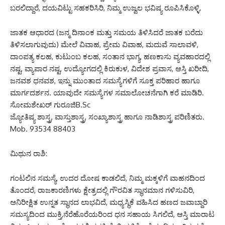
ಬರಲಿದ್ದಾರೆ, ದಯವಿಟ್ಟು ಸಹಕರಿಸಿರಿ, ನಿಮ್ಮ ಉಜ್ವಲ ಭವಿಷ್ಯ ರೂಪಿಸಿಕೊಳ್ಳಿ.
ಜಾತಕ ಆಧಾರದ (ಜನ್ಮ ದಿನಾಂಕ ಮತ್ತು ಸಮಯ ತಿಳಿಸಿದರೆ ಜಾತಕ ಬರೆದು
ತಿಳಿಸಲಾಗುವುದು) ಮೇಲೆ ವಿವಾಹ, ಪ್ರೇಮ ವಿವಾಹ, ಮದುವೆ ಸಾಲಾವಳಿ,
ದಾಂಪತ್ಯ ಕಲಹ, ಕುಟುಂಬ ಕಲಹ, ಸಂತಾನ ಭಾಗ್ಯ, ಹಣಕಾಸು ವ್ಯವಹಾರದಲ್ಲಿ
ನಷ್ಟ, ವ್ಯಾಪಾರ ನಷ್ಟ, ಉದ್ಯೋಗದಲ್ಲಿ ಕಿರುಕುಳ, ವಿದೇಶ ಪ್ರವಾಸ, ಆಸ್ತಿ ಖರೀದಿ,
ಜನವಶ ಧನವಶ, ಇನ್ನು ಮುಂತಾದ ಸಮಸ್ಯೆಗಳಿಗೆ ಸೂಕ್ತ ಪರಿಹಾರ ಹಾಗೂ
ಮಾರ್ಗದರ್ಶನ. ಯಾವುದೇ ಸಮಸ್ಯೆಗಳ ಸಮಾಲೋಚನೆಗಾಗಿ ಕರೆ ಮಾಡಿರಿ.
ಸೋಮಶೇಖರ್ ಗುರೂಜಿB.Sc
ಜ್ಯೋತಿಷ್ಯ ಶಾಸ್ತ್ರ, ವಾಸ್ತುಶಾಸ್ತ್ರ, ಸಂಖ್ಯಾಶಾಸ್ತ್ರ ಹಾಗೂ ನಾಡಿಶಾಸ್ತ್ರ ಪರಿಣಿತರು.
Mob. 93534 88403
ಮಿಥುನ ರಾಶಿ:
ಗಂಟಲಿನ ಸಮಸ್ಯೆ, ಉದರ ದೋಷ ಕಾಡಲಿದೆ, ನಿಮ್ಮ ಮಕ್ಕಳಿಗೆ ವಾಹನದಿಂದ
ತೊಂದರೆ, ರಾಜಕಾರಣಿಗಳು ಕ್ಷೇತ್ರದಲ್ಲಿ ಗೌರವಿತ ಸ್ಥಾನಮಾನ ಗಳಿಸುವಿರಿ,
ಅನಿರೀಕ್ಷಿತ ಉನ್ನತ ಸ್ಥಾನದ ಲಾಭವಿದೆ, ಮಧ್ಯಸ್ಥಿಕೆ ವಹಿಸಿದ ಹಣದ ಜವಾಬ್ದಾರಿ
ಸಮಸ್ಯದಿಂದ ಮುಕ್ತಿ,ನೆರೆಹೊರೆಯರಿಂದ ಧನ ಸಹಾಯ ಸಿಗಲಿದೆ, ಆಸ್ತಿ ಮಾರಾಟ