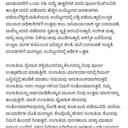
ಮಾಡುವವರಿಗೆ ಒಂದು ಸಿಹಿ ಸುದ್ದಿ, ಡಾಕ್ಟರೇಟ್ ಪದವಿ ಪೂರ್ಣಗೊಳಿಸುವಿರಿ,
ತಾಂತ್ರಿಕ ಪದವಿ ಪಡೆದವರು ಹೆಚ್ಚಿನ ಉದ್ಯೋಗದ ಅವಕಾಶಗಳು
ಪಡೆಯಲಿದ್ದೀರಿ,ಮಹಿಳೆಯರು ಉದ್ಯೋಗದಲ್ಲಿ ಬಡ್ತಿ ಪಡೆಯುತ್ತಾರೆ,ಉನ್ನತ
ವಲಯದ ಅಧಿಕಾರಿಗಳಿಗೆ ಉತ್ತಮ ಕಾಲ, ಅನಿವಾರ್ಯವಾಗಿ ಸ್ಥಳ ಬದಲಾವಣೆ,
ವಾಣಿಜ್ಯ ಪದವಿ ಪಡೆದವರು ಸ್ವತಂತ್ರ ವೃತ್ತಿ ಆರಂಭಿಸುತ್ತಾರೆ, ಸಂಗೀತ ಮತ್ತು
ನಾಟ್ಯ ಅಭ್ಯಾಸಗಳು ವಿಶೇಷ ಚಾಪು ಮೂಡಿಸುತ್ತಾರೆ, ಆಕಸ್ಮಿಕ ಎದೆನೋವು
ಉಲ್ಬಣ, ಮಗಳ ಕುಟುಂಬದ ಭವಿಷ್ಯದ ಚಿಂತೆ, ಮನೆ ಬದಲಾವಣೆ ಸಾಧ್ಯತೆ,
ದಂಪತಿಗಳಿಗೆ ಮನಸ್ತಾಪ, ಉದ್ಯೋಗದಲ್ಲಿ ಆರ್ಥಿಕ ಒತ್ತಡ.
ಸಂಗಾತಿಯ ಪ್ರೇಮದ ಶಕ್ತಿಯಿಂದನಿಮ್ಮ ಕೆಲಸವನ್ನು ನೀವು ಪೂರ್ಣ
ಉತ್ಸಾಹದಿಂದ ಮಾಡುತ್ತೀರಿ. ಸಂಗಾತಿಯ ಮಾರ್ಗದರ್ಶನದಲ್ಲಿ ರಿಯಲ್
ಎಸ್ಟೇಟ್ನಲ್ಲಿ ಹೂಡಿಕೆ ಮಾಡಲು ಸಮಯವು ಅನುಕೂಲಕರವಾಗಿರುತ್ತದೆ.
ಸಂಗಾತಿಯ ಸರಸ-ಸಲ್ಲಾಪ ಗಳಿಂದ ನಿಮಗೆ ಸಂತೋಷವಾಗುತ್ತದೆ. ನಿಮ್ಮ
ಸಂಗಾತಿಯನ್ನು ಅರ್ಥಮಾಡಿಕೊಳ್ಳುವ ಮೂಲಕ, ನೀವು ಉತ್ತಮ ಮಾರ್ಗವನ್ನು
ತಲುಪುತ್ತೀರಿ. ಮಾಜಿ ಸಂಗಾತಿಯ ವೈವಾಹಿಕ ಜೀವನವು
ಸಂತೋಷವಾಗಿರುವುದನ್ನು ನೋಡಿ ತಾವು ಕೂಡ ಖುಷಿ ಪಡೆಯುವಿರಿ. ಮನೆಯ
ದಾಯಾದಿಗಳ ಜೊತೆ ಮನಸ್ತಾಪ. ಕೆಲವೊಮ್ಮೆ ಜೀವನ ಸಂಗಾತಿಯ ಕೋಪವು
ನಿಮಗೆ ತೊಂದರೆ ನೀಡುತ್ತದೆ. ಸಂಗಾತಿಯ ಧನಸಹಾಯ ಚುಕ್ತಾ ಮಾಡುವ
ಸಮಯ ಬಂದಿದೆ. ಪಕ್ಕದ ನಿವೇಶನ ಖರೀದಿಸುವ ಅವಕಾಶ ಒದಗಿ ಬರುವುದು.