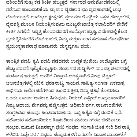
ವಕೀಲರಿಗೆ ಸುತ್ತು ಕಡೆ ಕೀರ್ತಿ ಹಬ್ಬುತ್ತದೆ, ಸರ್ಕಾರದ ಅನುಮೋದನೆಯಲ್ಲಿ
ನಡೆಸುವ ಪಾಲುದಾರಿಕೆಯ ವ್ಯಾಪಾರ ವ್ಯವಹಾರ ಭೂ ವ್ಯವಹಾರದಲ್ಲಿ ಲಾಭ
ದೊರೆಯುತ್ತದೆ, ಉದ್ಯೋಗ ಕ್ಷೇತ್ರದಲ್ಲಿ ಪ್ರಭಾವಶಾಲಿ ವ್ಯಕ್ತಿಯ ಒತ್ತಡ ಹೆಚ್ಚಾಗಲಿದೆ,
ದೈವಶಕ್ತಿ ಮೂಲಕ ನಿಯಂತ್ರಿಸುವುದು ಮುಖ್ಯ,ರೇಖಾಚಿತ್ರ ಕಲಾವಿದರಿಗೆ ಬೇಡಿಕೆ
ಕೀರ್ತಿ ಸಿಗಲಿದೆ, ನಿವೃತ್ತಿ ಹೊಂದಿದವರಿಗೆ ಉದ್ಯೋಗ ಪ್ರಾಪ್ತಿ, ವಿದೇಶದಲ್ಲಿ ಕೆಲಸ
ಪ್ರಯತ್ನಿಸಿದವರಿಗೆ ದೊರೆಯಲಿದೆ, ನಿಮ್ಮ ಮಕ್ಕಳು ಸಂಗ ಸಹವಾಸ ದೋಷದಿಂದ
ಸ್ವಯಂಕೃತಾಪರಾಧ ಮಾಡುವರು, ದುಸ್ವಪ್ನಗಳು ಭಯ.
ತಾಂತ್ರಿಕ ಪದವಿ, ಕೃಷಿ ಪದವಿ ಪಡೆದವರು ಉನ್ನತ ಶ್ರೇಣಿಯ ಉದ್ಯೋಗದ ಬಗ್ಗೆ
ಹೆಚ್ಚು ಭರವಸೆ ಇಟ್ಟುಕೊಳ್ಳುತ್ತೀರಿ. ಸಂತಾನದ ಸುದ್ದಿ ಕೇಳಿ ದಾಂಪತ್ಯ ಜೀವನದಲ್ಲಿ
ಸಂತೋಷ ಇರುತ್ತದೆ, ಅವರಿಗೆ ವಿಶ್ರಾಂತಿ ಅಗತ್ಯವಾಗಿದೆ.ನೀವು ಚಿತ್ರಕಲೆ,
ಚಲನಚಿತ್ರಗಳಲ್ಲಿ ನಟನೆ, ಭರತನಾಟ್ಯ, ಗಾಯನ, ಸಾಹಿತ್ಯ-ಸಂಗೀತ, ಏಕಪಾತ್ರ
ಅಭಿನಯ ಆಲೋಚನೆಗಳಿಂದ ತುಂಬಿರುತ್ತೀರಿ, ನಿಮ್ಮ ಪ್ರತಿಭೆ ತೋರಿಸಲು
ಒಂದು ಸುವರ್ಣ ಅವಕಾಶ ಸಿಗುವುದು. ರಿಯಲ್ ಎಸ್ಟೇಟ್ ಉದ್ಯಮದಾರರಿಗೆ
ನಿಮ್ಮ ಆದಾಯ ವೇಗವನ್ನು ಹೆಚ್ಚಿಸುತ್ತದೆ. ಅಧಿಕಾರಿ ವರ್ಗ, ರಾಜಕಾರಣಿಗಳು
ಸಂಗ್ರಹಿಸಿದ ಹಣವೂ ಹಿಂತಿರುಗಬಹುದು. ಒಬ್ಬ ಹಿತೈಷಿ ಬಗ್ಗೆ ನಂಬಿಕೆ ಇದೆ.
ಸಹೋದರ ಸಹೋದರಿಯರ ಕಿತ್ತಾಟದಿಂದ ಮನೆಯ ಗೌರವ ಬೀದಿಪಾಲು
ಸಂಭವ. ಮದುವೆ ವಿಚಾರಕ್ಕಾಗಿ ಭೇಟಿ ಸಂಭವ. ಸಂಗಾತಿ ಜೊತೆ ಸೇರಿ ದಿನ ರಾತ್ರಿ
ಕಳೆವಿರಿ. ವಿಚ್ಛೇದನ / ವಿಧವಾ ಹೆಣ್ಣುಮಕ್ಕಳಿಗೆ ಎರಡನೇ ವಿವಾಹ ಮಾತುಕತೆಗೆ