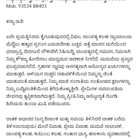
Mob. 93534 88403
ಕನ್ಯಾ ರಾಶಿ:
ಏನೇ ಪ್ರಯತ್ನಿಸಿದರು ಕೈಗೂಡುವುದರಲ್ಲಿ ವಿಫಲ, ದಾಂಪತ್ಯ ಕಲಹ ನ್ಯಾಯಾಲಯ
ಮೆಟ್ಟಿಲು ಹತ್ತುವ ಪ್ರಸಂಗ ಎದುರಾದೀತು ಎಚ್ಚರ, ಅತ್ತೆ ಮಾವನ ಮನೆಯಿಂದ
ಧನಪ್ರಾಪ್ತಿ, ದಿನಗೂಲಿ ನೌಕರರಿಗೆ ಸಿಹಿಸುದ್ದಿ, ದಾಂಪತ್ಯದಲ್ಲಿ ಸಮರಸ, ನಿಮಗಾಗಿ
ನಿಮ್ಮ ಕೌಶಲ್ಯ ತೋರಿಸಲು ಮಾಧ್ಯಮದ ಅವಕಾಶ ಸಿಗಲಿದೆ. ಮದುವೆಯ ಪ್ರಸ್ತಾಪ
ಫಲಪ್ರದವಾಗಲಿದೆ. ಗ್ರಹಗಳ ಸ್ಥಾನವು ಅನಗತ್ಯವಾಗಿ ಆರೋಗ್ಯದ ಖರ್ಚುಗಳನ್ನು
ಮಾಡುತ್ತದೆ. ಅಳಿಯನ ದುಶ್ಚಟ ನಡುವಳಿಕೆಯಿಂದ ನಿಮ್ಮನ್ನು ಚಿಂತೆ
ಮಾಡುವಂತೆ ಮಾಡುತ್ತದೆ. ನಿಮ್ಮ ಮಾಜಿ ಸಂಗಾತಿಯ ಸಂತೋಷದ ಕ್ಷಣಗಳನ್ನು
ನಿಮ್ಮ ಬುದ್ಧಿವಂತಿಕೆಯಿಂದ ತೆಗೆದುಕೊಳ್ಳುತ್ತೀರಿ. ಪ್ರೇಮಿಗಳ ನವದಂಪತಿಯ
ಜೀವನವು ತೃಪ್ತಿಕರವಾಗಿರುತ್ತದೆ. ನಿಮ್ಮ ಪ್ರೀತಿ,ನಿಮ್ಮ ಅನ್ಯೋನ್ಯತೆ ನೋಡಿ
ಹಿರಿಯರು ತುಂಬಾ ಖುಷಿ ಪಡೆಯುವರು.
ಜಾತಕ ಆಧಾರದ (ಜನ್ಮ ದಿನಾಂಕ ಮತ್ತು ಸಮಯ ತಿಳಿಸಿದರೆ ಜಾತಕ ಬರೆದು
ತಿಳಿಸಲಾಗುವುದು) ಮೇಲೆ ವಿವಾಹ, ಪ್ರೇಮ ವಿವಾಹ, ಮದುವೆ ಸಾಲಾವಳಿ,
ದಾಂಪತ್ಯ ಕಲಹ, ಕುಟುಂಬ ಕಲಹ, ಸಂತಾನ ಭಾಗ್ಯ, ಹಣಕಾಸು ವ್ಯವಹಾರದಲ್ಲಿ