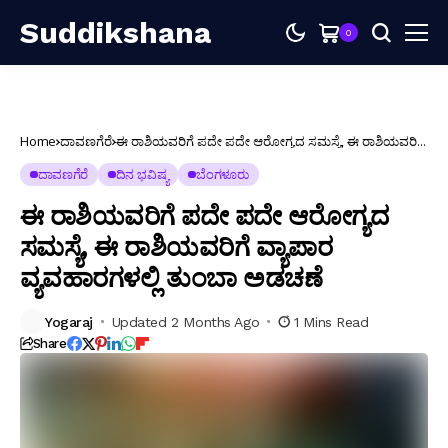
Suddikshana
0
Home
ದಾವಣಗೆರೆ
ಈ ರಾಶಿಯವರಿಗೆ ಪದೇ ಪದೇ ಆರೋಗ್ಯದ ಸಮಸ್ಯೆ, ಈ ರಾಶಿಯವರಿಗೆ
ವ್ಯಾಪಾರ ವ್ಯವಹಾರಗಳಲ್ಲಿ ತುಂಬಾ ಅಡಚಣೆ
ದಾವಣಗೆರೆ
ದಿನ ಭವಿಷ್ಯ
ಬೆಂಗಳೂರು
ಈ ರಾಶಿಯವರಿಗೆ ಪದೇ ಪದೇ ಆರೋಗ್ಯದ
ಸಮಸ್ಯೆ, ಈ ರಾಶಿಯವರಿಗೆ ವ್ಯಾಪಾರ
ವ್ಯವಹಾರಗಳಲ್ಲಿ ತುಂಬಾ ಅಡಚಣೆ
Yogaraj
Updated 2 Months Ago
1 Mins Read
Share