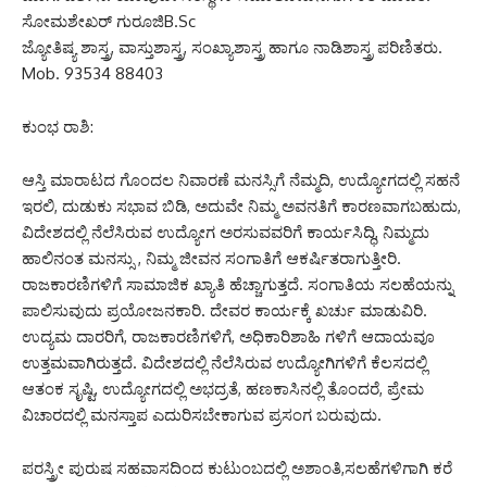
ಸೋಮಶೇಖರ್ ಗುರೂಜಿB.Sc
ಜ್ಯೋತಿಷ್ಯ ಶಾಸ್ತ್ರ, ವಾಸ್ತುಶಾಸ್ತ್ರ, ಸಂಖ್ಯಾಶಾಸ್ತ್ರ ಹಾಗೂ ನಾಡಿಶಾಸ್ತ್ರ ಪರಿಣಿತರು.
Mob. 93534 88403
ಕುಂಭ ರಾಶಿ:
ಆಸ್ತಿ ಮಾರಾಟದ ಗೊಂದಲ ನಿವಾರಣೆ ಮನಸ್ಸಿಗೆ ನೆಮ್ಮದಿ, ಉದ್ಯೋಗದಲ್ಲಿ ಸಹನೆ
ಇರಲಿ, ದುಡುಕು ಸಭಾವ ಬಿಡಿ, ಅದುವೇ ನಿಮ್ಮ ಅವನತಿಗೆ ಕಾರಣವಾಗಬಹುದು,
ವಿದೇಶದಲ್ಲಿ ನೆಲೆಸಿರುವ ಉದ್ಯೋಗ ಅರಸುವವರಿಗೆ ಕಾರ್ಯಸಿದ್ಧಿ, ನಿಮ್ಮದು
ಹಾಲಿನಂತ ಮನಸ್ಸು , ನಿಮ್ಮ ಜೀವನ ಸಂಗಾತಿಗೆ ಆಕರ್ಷಿತರಾಗುತ್ತೀರಿ.
ರಾಜಕಾರಣಿಗಳಿಗೆ ಸಾಮಾಜಿಕ ಖ್ಯಾತಿ ಹೆಚ್ಚಾಗುತ್ತದೆ. ಸಂಗಾತಿಯ ಸಲಹೆಯನ್ನು
ಪಾಲಿಸುವುದು ಪ್ರಯೋಜನಕಾರಿ. ದೇವರ ಕಾರ್ಯಕ್ಕೆ ಖರ್ಚು ಮಾಡುವಿರಿ.
ಉದ್ಯಮ ದಾರರಿಗೆ, ರಾಜಕಾರಣಿಗಳಿಗೆ, ಅಧಿಕಾರಿಶಾಹಿ ಗಳಿಗೆ ಆದಾಯವೂ
ಉತ್ತಮವಾಗಿರುತ್ತದೆ. ವಿದೇಶದಲ್ಲಿ ನೆಲೆಸಿರುವ ಉದ್ಯೋಗಿಗಳಿಗೆ ಕೆಲಸದಲ್ಲಿ
ಆತಂಕ ಸೃಷ್ಟಿ, ಉದ್ಯೋಗದಲ್ಲಿ ಅಭದ್ರತೆ, ಹಣಕಾಸಿನಲ್ಲಿ ತೊಂದರೆ, ಪ್ರೇಮ
ವಿಚಾರದಲ್ಲಿ ಮನಸ್ತಾಪ ಎದುರಿಸಬೇಕಾಗುವ ಪ್ರಸಂಗ ಬರುವುದು.
ಪರಸ್ತ್ರೀ ಪುರುಷ ಸಹವಾಸದಿಂದ ಕುಟುಂಬದಲ್ಲಿ ಅಶಾಂತಿ,ಸಲಹೆಗಳಿಗಾಗಿ ಕರೆ