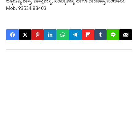
ಜ್ಯೋತಿಷ್ಯ ಶಾಸ್ತ್ರ, ವಾಸ್ತುಶಾಸ್ತ್ರ, ಸಂಖ್ಯಾಶಾಸ್ತ್ರ ಹಾಗೂ ನಾಡಿಶಾಸ್ತ್ರ ಪರಿಣಿತರು.
Mob. 93534 88403