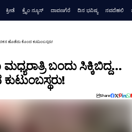
ಕ್ರೀಡೆ
ಕ್ರೈಂ ನ್ಯೂಸ್
ದಾವಣಗೆರೆ
ದಿನ ಭವಿಷ್ಯ
ನವದೆಹಲಿ
… ಯುವಕನ ಹೊಡೆದು ಕೊಂದ ಕುಟುಂಬಸ್ಥರು!
ಧ್ಯರಾತ್ರಿ ಬಂದು ಸಿಕ್ಕಿಬಿದ್ದ…
ುಟುಂಬಸ್ಥರು!
Share