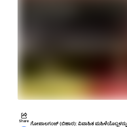
Share
ಗೋಪಾಲಗಂಜ್ (ಬಿಹಾರ):
ವಿವಾಹಿತ ಮಹಿಳೆಯೊಬ್ಬಳನ್