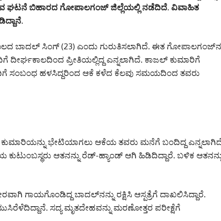
ವ ಘಟನೆ ಬಿಹಾರದ ಗೋಪಾಲಗಂಜ್ ಜಿಲ್ಲೆಯಲ್ಲಿ ನಡೆದಿದೆ. ವಿವಾಹಿತ
್ದಾನೆ.
ೂಲದ ಬಾದಲ್ ಸಿಂಗ್ (23) ಎಂದು ಗುರುತಿಸಲಾಗಿದೆ. ಈತ ಗೋಪಾಲಗಂಜ್‌
ದೀರ್ಘಕಾಲದಿಂದ ಪ್ರೀತಿಯಲ್ಲಿದ್ದ ಎನ್ನಲಾಗಿದೆ. ಕಾಜಲ್ ಕುಮಾರಿಗೆ
ಿಗೆ ಸಂಬಂಧ ಹಳಸಿದ್ದರಿಂದ ಆಕೆ ಕಳೆದ ಕೆಲವು ಸಮಯದಿಂದ ತವರು
ಲ್ ಕುಮಾರಿಯನ್ನು ಭೇಟಿಯಾಗಲು ಆಕೆಯ ತವರು ಮನೆಗೆ ಬಂದಿದ್ದ ಎನ್ನಲಾಗಿದೆ
ುಂಬಸ್ಥರು ಆತನನ್ನು ರೆಡ್-ಹ್ಯಾಂಡ್ ಆಗಿ ಹಿಡಿದಿದ್ದಾರೆ. ಬಳಿಕ ಆತನನ್ನ
ಾಗಿ ಗಾಯಗೊಂಡಿದ್ದ ಬಾದಲ್‌ನನ್ನು ರಕ್ಷಿಸಿ ಆಸ್ಪತ್ರೆಗೆ ದಾಖಲಿಸಿದ್ದಾರೆ.
ುಸಿರೆಳೆದಿದ್ದಾನೆ. ಸದ್ಯ ಮೃತದೇಹವನ್ನು ಮರಣೋತ್ತರ ಪರೀಕ್ಷೆಗೆ