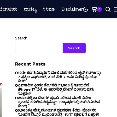
ಬೆಂಗಳೂರು
ವಾಣಿಜ್ಯ
ಸಿನಿಮಾ
Disclaimer
0
Search
Search
Recent Posts
10ನೇ ತರಗತಿ ವಿದ್ಯಾರ್ಥಿನಿ ಮೇಲೆ ವರ್ಷಗಳಿಂದ ಲೈಂಗಿಕ ದೌರ್ಜನ್ಯ:
7 ಪ್ರತ್ಯೇಕ ಎಫ್ಐಆರ್, ತಂದೆ ಸೇರಿ 7 ಜನರ ವಿರುದ್ಧ ಪೋಕ್ಸೋ
ಕೇಸ್!
ಫ್ಲಿಪ್‌ಕಾರ್ಟ್ ಫ್ರೀಡಂ ಸೇಲ್‌ನಲ್ಲಿ ₹71,900 ಕ್ಕೆ ಇಳಿಯಲಿದೆ
iPhone 17 ಬೆಲೆ: ಈ ಆಫರ್‌ನಲ್ಲಿ ಫೋನ್ ಖರೀದಿಸುವುದು
ಸೂಕ್ತವೇ?
2025ರಲ್ಲಿ 23 ದೇಶಗಳ ಪ್ರಧಾನಿ ನರೇಂದ್ರ ಮೋದಿ ವಿದೇಶ
ಪ್ರವಾಸಕ್ಕೆ ತಗುಲಿದ ವೆಚ್ಚವೆಷ್ಟು?: ರಾಜ್ಯಸಭೆಯಲ್ಲಿ ಮಾಹಿತಿ ನೀಡಿದ
ಕೇಂದ್ರ!
5,000ಕ್ಕೂ ಹೆಚ್ಚು ಮಸೀದಿಗಳ ಧ್ವನಿವರ್ಧಕ ತೆರವು: ಪೊಲೀಸರ
ಸೂಚನೆಗೆ ಮುಸ್ಲಿಂ ಮುಖಂಡರಿಂದ “ಉಗ್ರ” ಪ್ರತಿಭಟನೆ ಎಚ್ಚರಿಕೆ!