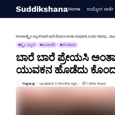
Suddikshana
Home
ಉದ್ಯೋಗ ವಾರ್ತೆ
Home
ಕ್ರೈಂ ನ್ಯೂಸ್
ಬಾರೆ ಬಾರೆ ಪ್ರೇಯಸಿ ಅಂತಾ ಮಧ್ಯರಾತ್ರಿ ಬಂದು ಸಿಕ್ಕಿಬಿದ್ದ
ಕ್ರೈಂ ನ್ಯೂಸ್
ದಾವಣಗೆರೆ
ಬೆಂಗಳೂರು
ಬಾರೆ ಬಾರೆ ಪ್ರೇಯಸಿ ಅಂತಾ ಮ
ಯುವಕನ ಹೊಡೆದು ಕೊಂದ ಕ
Yogaraj
Updated 3 Months Ago
1 Mins Read