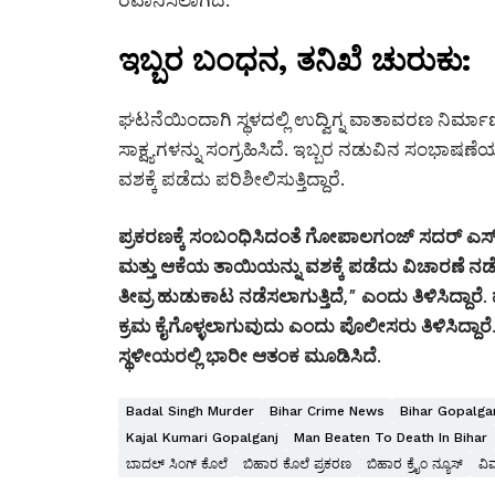
ಇಬ್ಬರ ಬಂಧನ, ತನಿಖೆ ಚುರುಕು:
ಘಟನೆಯಿಂದಾಗಿ ಸ್ಥಳದಲ್ಲಿ ಉದ್ವಿಗ್ನ ವಾತಾವರಣ ನಿರ್ಮಾಣ
ಸಾಕ್ಷ್ಯಗಳನ್ನು ಸಂಗ್ರಹಿಸಿದೆ. ಇಬ್ಬರ ನಡುವಿನ ಸಂಭಾ
ವಶಕ್ಕೆ ಪಡೆದು ಪರಿಶೀಲಿಸುತ್ತಿದ್ದಾರೆ.
ಪ್ರಕರಣಕ್ಕೆ ಸಂಬಂಧಿಸಿದಂತೆ ಗೋಪಾಲಗಂಜ್ ಸದರ್ ಎಸ್‌ಡಿ
ಮತ್ತು ಆಕೆಯ ತಾಯಿಯನ್ನು ವಶಕ್ಕೆ ಪಡೆದು ವಿಚಾರಣೆ ನಡ
ತೀವ್ರ ಹುಡುಕಾಟ ನಡೆಸಲಾಗುತ್ತಿದೆ,” ಎಂದು ತಿಳಿಸಿದ್
ಕ್ರಮ ಕೈಗೊಳ್ಳಲಾಗುವುದು ಎಂದು ಪೊಲೀಸರು ತಿಳಿಸಿದ್ದಾರೆ
ಸ್ಥಳೀಯರಲ್ಲಿ ಭಾರೀ ಆತಂಕ ಮೂಡಿಸಿದೆ.
Badal Singh Murder
Bihar Crime News
Bihar Gopalga
Kajal Kumari Gopalganj
Man Beaten To Death In Bihar
ಬಾದಲ್ ಸಿಂಗ್ ಕೊಲೆ
ಬಿಹಾರ ಕೊಲೆ ಪ್ರಕರಣ
ಬಿಹಾರ ಕ್ರೈಂ ನ್ಯೂಸ್
ವಿ