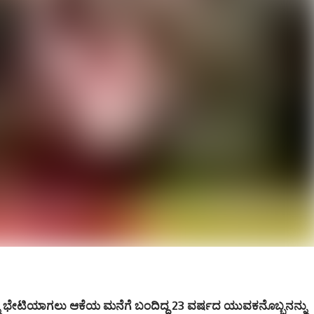
ನು ಭೇಟಿಯಾಗಲು ಆಕೆಯ ಮನೆಗೆ ಬಂದಿದ್ದ 23 ವರ್ಷದ ಯುವಕನೊಬ್ಬನನ್ನು