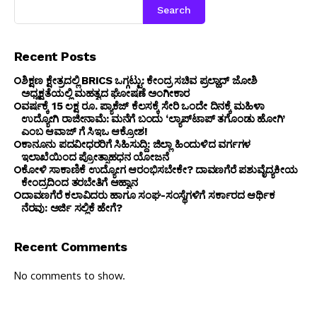
Search
Recent Posts
ಶಿಕ್ಷಣ ಕ್ಷೇತ್ರದಲ್ಲಿ BRICS ಒಗ್ಗಟ್ಟು: ಕೇಂದ್ರ ಸಚಿವ ಪ್ರಲ್ಹಾದ್ ಜೋಶಿ
ಅಧ್ಯಕ್ಷತೆಯಲ್ಲಿ ಮಹತ್ವದ ಘೋಷಣೆ ಅಂಗೀಕಾರ
ವರ್ಷಕ್ಕೆ 15 ಲಕ್ಷ ರೂ. ಪ್ಯಾಕೆಜ್ ಕೆಲಸಕ್ಕೆ ಸೇರಿ ಒಂದೇ ದಿನಕ್ಕೆ ಮಹಿಳಾ
ಉದ್ಯೋಗಿ ರಾಜೀನಾಮೆ: ಮನೆಗೆ ಬಂದು ‘ಲ್ಯಾಪ್‌ಟಾಪ್ ತಗೊಂಡು ಹೋಗಿ’
ಎಂಬ ಆವಾಜ್ ಗೆ ಸಿಇಒ ಆಕ್ರೋಶ!
ಕಾನೂನು ಪದವೀಧರರಿಗೆ ಸಿಹಿಸುದ್ದಿ: ಜಿಲ್ಲಾ ಹಿಂದುಳಿದ ವರ್ಗಗಳ
ಇಲಾಖೆಯಿಂದ ಪ್ರೋತ್ಸಾಹಧನ ಯೋಜನೆ
ಕೋಳಿ ಸಾಕಾಣಿಕೆ ಉದ್ಯೋಗ ಆರಂಭಿಸಬೇಕೇ? ದಾವಣಗೆರೆ ಪಶುವೈದ್ಯಕೀಯ
ಕೇಂದ್ರದಿಂದ ತರಬೇತಿಗೆ ಆಹ್ವಾನ
ದಾವಣಗೆರೆ ಕಲಾವಿದರು ಹಾಗೂ ಸಂಘ-ಸಂಸ್ಥೆಗಳಿಗೆ ಸರ್ಕಾರದ ಆರ್ಥಿಕ
ನೆರವು: ಅರ್ಜಿ ಸಲ್ಲಿಕೆ ಹೇಗೆ?
Recent Comments
No comments to show.