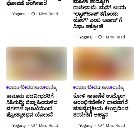
ಮಹಿಳಾ ಉದ್ಯೋಗಿ
ಘೋಷಣೆ ಅಂಗೀಕಾರ
ರಾಜೀನಾಮೆ: ಮನೆಗೆ ಬಂದು
‘ಲ್ಯಾಪ್‌ಟಾಪ್ ತಗೊಂಡು
Yogaraj
1 Mins Read
ಹೋಗಿ’ ಎಂಬ ಆವಾಜ್ ಗೆ
ಸಿಇಒ ಆಕ್ರೋಶ!
Yogaraj
1 Mins Read
ದಾವಣಗೆರೆ
ಬೆಂಗಳೂರು
ವಾಣಿಜ್ಯ
ದಾವಣಗೆರೆ
ಬೆಂಗಳೂರು
ವಾಣಿಜ್ಯ
ಕಾನೂನು ಪದವೀಧರರಿಗೆ
ಕೋಳಿ ಸಾಕಾಣಿಕೆ ಉದ್ಯೋಗ
ಸಿಹಿಸುದ್ದಿ: ಜಿಲ್ಲಾ ಹಿಂದುಳಿದ
ಆರಂಭಿಸಬೇಕೇ? ದಾವಣಗೆರೆ
ವರ್ಗಗಳ ಇಲಾಖೆಯಿಂದ
ಪಶುವೈದ್ಯಕೀಯ ಕೇಂದ್ರದಿಂದ
ಪ್ರೋತ್ಸಾಹಧನ ಯೋಜನೆ
ತರಬೇತಿಗೆ ಆಹ್ವಾನ
Yogaraj
1 Mins Read
Yogaraj
1 Mins Read