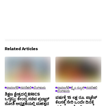
Related Articles
ದಾವಣಗೆರೆ
ನವದೆಹಲಿ
ಬೆಂಗಳೂರು
ದಾವಣಗೆರೆ
ಕ್ರೈಂ ನ್ಯೂಸ್
ನವದೆಹಲಿ
ಬೆಂಗಳೂರು
ಶಿಕ್ಷಣ ಕ್ಷೇತ್ರದಲ್ಲಿ BRICS
ವರ್ಷಕ್ಕೆ 15 ಲಕ್ಷ ರೂ. ಪ್ಯಾಕೆಜ್
ಒಗ್ಗಟ್ಟು: ಕೇಂದ್ರ ಸಚಿವ ಪ್ರಲ್ಹಾದ್
ಕೆಲಸಕ್ಕೆ ಸೇರಿ ಒಂದೇ ದಿನಕ್ಕೆ
ಜೋಶಿ ಅಧ್ಯಕ್ಷತೆಯಲ್ಲಿ ಮಹತ್ವದ