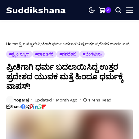
Suddikshana
0
Home
ಕ್ರೈಂ ನ್ಯೂಸ್
ಪ್ರೀತಿಗಾಗಿ ಧರ್ಮ ಬದಲಾಯಿಸಿದ್ದ ಉತ್ತರ ಪ್ರದೇಶದ ಯುವಕ ಮತ್ತೆ
ಹಿಂದೂ ಧರ್ಮಕ್ಕೆ ವಾಪಸ್!
ಕ್ರೈಂ ನ್ಯೂಸ್
ದಾವಣಗೆರೆ
ನವದೆಹಲಿ
ಬೆಂಗಳೂರು
ಪ್ರೀತಿಗಾಗಿ ಧರ್ಮ ಬದಲಾಯಿಸಿದ್ದ ಉತ್ತರ
ಪ್ರದೇಶದ ಯುವಕ ಮತ್ತೆ ಹಿಂದೂ ಧರ್ಮಕ್ಕೆ
ವಾಪಸ್!
Yogaraj
Updated 1 Month Ago
1 Mins Read
Share