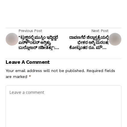
Previous Post
Next Post
"ಟ್ರಸ್ಟ್‌ನಲ್ಲಿ ಮುಸ್ಲಿಂ ಇದ್ದಿದ್ದರೆ
ದಾವಣಗೆರೆ ಜಿಲ್ಲಾಸ್ಪತ್ರೆಯಲ್ಲಿ
ಎನ್‌ಕೌಂಟರ್ ಆಗ್ತಿತ್ತು,
ಭೀಕರ ಅಗ್ನಿ ದುರಂತ;
ಬುಲ್ಡೋಜರ್ ನಡೀತಿತ್ತು":
ಕೋಟ್ಯಂತರ ರೂ. ಮೌಲ್ಯದ
ಅಸಾದುದ್ದೀನ್ ಓವೈಸಿ
ವೈದ್ಯಕೀಯ ಉಪಕರಣಗಳು
ಗಂಭೀರ ಆರೋಪ
ಸುಟ್ಟು ಕರಕಲು
Leave A Comment
Your email address will not be published.
Required fields
are marked
*