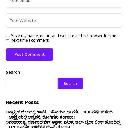
Save my name, email, and website in this browser for the
next time I comment.
Search
Search
Recent Posts
ಪ್ಲಾಸ್ಟಿಕ್ ಚೀಲದಲ್ಲಿ ಊಟ… ಸೋರುವ ಛಾವಣಿ… 100 ವರ್ಷ ಹಳೆಯ
ಆಸ್ಪತ್ರೆಯಲ್ಲಿ ಅವ್ಯವಸ್ಥೆ: ರೋಗಿಗಳು ಕಂಗಾಲು!
ಮಹಾರಾಷ್ಟ್ರ ಸರ್ಕಾರದ ಬಿಗ್ ಆಕ್ಷನ್: ಐಸಿಸ್, ಅಲ್-ಖೈದಾ ಲಿಂಕ್ ಹೊಂದಿದ್ದ
114 ಇ-ಬುಕ್, ಪತ್ರಿಕೆಗಳ ಮುಟ್ಟುಗೋಲು!