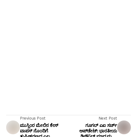
Previous Post
Next Post
ಮುಸ್ಲಿಂರ ಮೇಲಿನ ಕೇಸ್
ಗೂಗಲ್ ಎಐ ಸರ್ಚ್
ವಾಪಸ್ ನೊಂದಿಗೆ
ಅಪ್‌ಡೇಟ್: ಭಾರತೀಯ
ತುಷ್ಟೀಕರಣದ ಎಲ್ಲ
ಡಿಜಿಟಲ್ ಮಾಧ್ಯಮಗಳ