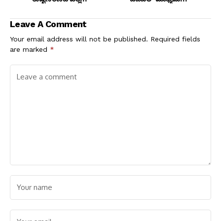
ಮಿತಿಗಳನ್ನೂ ದಾಟಿರುವ
ಆದಾಯಕ್ಕೆ ಕುತ್ತು? ಕಠಿಣ
ಕಾಂಗ್ರೆಸ್ ಸರ್ಕಾರ: ಬಿ. ವೈ.
ನಿಯಂತ್ರಣಕ್ಕೆ ತಜ್ಞರ ಆಗ್ರಹ
Leave A Comment
ವಿಜಯೇಂದ್ರ ಕೆಂಡಾಮಂಡಲ!
Your email address will not be published.
Required fields
are marked
*