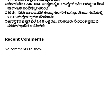
ಬೆಂಗ‌ಳೂರಿನ CSIR-NAL ಸಂಸ್ಥೆಯಲ್ಲಿ 89 ಹುದ್ದೆಗಳ ಭರ್ತಿ: ಆಗಸ್ಟ್ 10 ರಿಂದ
ವಾಕ್-ಇನ್ ಇಂಟರ್ವ್ಯೂ ಆರಂಭ
10th, 12th ಪಾಸಾದವರಿಗೆ ಕೇಂದ್ರ ಸರ್ಕಾರಿ ಕೆಲಸ: ಭಾರತೀಯ ಸೇನೆಯಲ್ಲಿ
2,615 ಹುದ್ದೆಗಳ ಬೃಹತ್ ನೇಮಕಾತಿ!
ಆಗಸ್ಟ್ 7ರ ಚಿನ್ನದ ಬೆಲೆ 1.49 ಲಕ್ಷ ರೂ.: ಬೆಂಗಳೂರು ಸೇರಿದಂತೆ ಪ್ರಮುಖ
ನಗರಗಳ ಇಂದಿನ ದರ ಹೀಗಿದೆ!
Recent Comments
No comments to show.