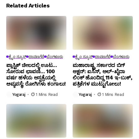
Related Articles
ಕ್ರೈಂ ನ್ಯೂಸ್
ದಾವಣಗೆರೆ
ಬೆಂಗಳೂರು
ಕ್ರೈಂ ನ್ಯೂಸ್
ದಾವಣಗೆರೆ
ಬೆಂಗಳೂರು
ಪ್ಲಾಸ್ಟಿಕ್ ಚೀಲದಲ್ಲಿ ಊಟ…
ಮಹಾರಾಷ್ಟ್ರ ಸರ್ಕಾರದ ಬಿಗ್
ಸೋರುವ ಛಾವಣಿ… 100
ಆಕ್ಷನ್: ಐಸಿಸ್, ಅಲ್-ಖೈದಾ
ವರ್ಷ ಹಳೆಯ ಆಸ್ಪತ್ರೆಯಲ್ಲಿ
ಲಿಂಕ್ ಹೊಂದಿದ್ದ 114 ಇ-ಬುಕ್,
ಅವ್ಯವಸ್ಥೆ: ರೋಗಿಗಳು ಕಂಗಾಲು!
ಪತ್ರಿಕೆಗಳ ಮುಟ್ಟುಗೋಲು!
Yogaraj
1 Mins Read
Yogaraj
1 Mins Read