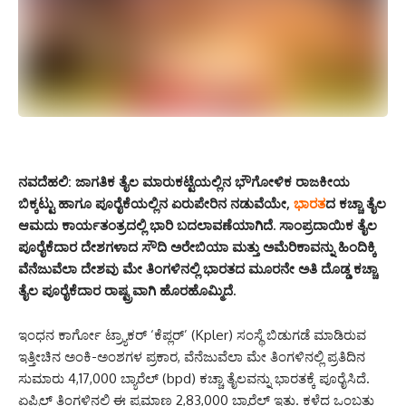
ನವದೆಹಲಿ:
ಜಾಗತಿಕ ತೈಲ ಮಾರುಕಟ್ಟೆಯಲ್ಲಿನ ಭೌಗೋಳಿಕ ರಾಜಕೀಯ
ಬಿಕ್ಕಟ್ಟು ಹಾಗೂ ಪೂರೈಕೆಯಲ್ಲಿನ ಏರುಪೇರಿನ ನಡುವೆಯೇ,
ಭಾರತ
ದ ಕಚ್ಚಾ ತೈಲ
ಆಮದು ಕಾರ್ಯತಂತ್ರದಲ್ಲಿ ಭಾರಿ ಬದಲಾವಣೆಯಾಗಿದೆ.
ಸಾಂಪ್ರದಾಯಿಕ ತೈಲ
ಪೂರೈಕೆದಾರ ದೇಶಗಳಾದ ಸೌದಿ ಅರೇಬಿಯಾ ಮತ್ತು ಅಮೆರಿಕಾವನ್ನು ಹಿಂದಿಕ್ಕಿ
ವೆನೆಜುವೆಲಾ ದೇಶವು ಮೇ ತಿಂಗಳಿನಲ್ಲಿ ಭಾರತದ ಮೂರನೇ ಅತಿ ದೊಡ್ಡ ಕಚ್ಚಾ
ತೈಲ ಪೂರೈಕೆದಾರ ರಾಷ್ಟ್ರವಾಗಿ ಹೊರಹೊಮ್ಮಿದೆ.
ಇಂಧನ ಕಾರ್ಗೋ ಟ್ರ್ಯಾಕರ್ ‘ಕೆಪ್ಲರ್’ (Kpler) ಸಂಸ್ಥೆ ಬಿಡುಗಡೆ ಮಾಡಿರುವ
ಇತ್ತೀಚಿನ ಅಂಕಿ-ಅಂಶಗಳ ಪ್ರಕಾರ, ವೆನೆಜುವೆಲಾ ಮೇ ತಿಂಗಳಿನಲ್ಲಿ ಪ್ರತಿದಿನ
ಸುಮಾರು 4,17,000 ಬ್ಯಾರೆಲ್ (bpd) ಕಚ್ಚಾ ತೈಲವನ್ನು ಭಾರತಕ್ಕೆ ಪೂರೈಸಿದೆ.
ಏಪ್ರಿಲ್ ತಿಂಗಳಿನಲ್ಲಿ ಈ ಪ್ರಮಾಣ 2,83,000 ಬ್ಯಾರೆಲ್ ಇತ್ತು.
ಕಳೆದ ಒಂಬತ್ತು