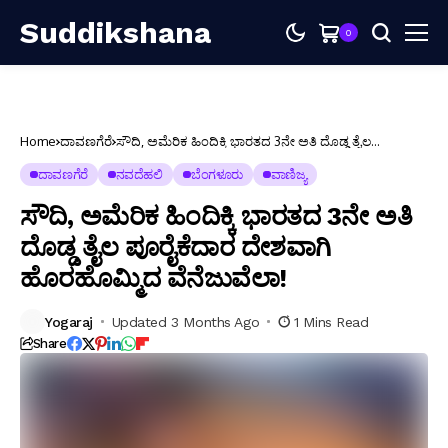
Suddikshana
0
Home
ದಾವಣಗೆರೆ
ಸೌದಿ, ಅಮೆರಿಕ ಹಿಂದಿಕ್ಕಿ ಭಾರತದ 3ನೇ ಅತಿ ದೊಡ್ಡ ತೈಲ
ಪೂರೈಕೆದಾರ ದೇಶವಾಗಿ ಹೊರಹೊಮ್ಮಿದ ವೆನೆಜುವೆಲಾ!
ದಾವಣಗೆರೆ
ನವದೆಹಲಿ
ಬೆಂಗಳೂರು
ವಾಣಿಜ್ಯ
ಸೌದಿ, ಅಮೆರಿಕ ಹಿಂದಿಕ್ಕಿ ಭಾರತದ 3ನೇ ಅತಿ
ದೊಡ್ಡ ತೈಲ ಪೂರೈಕೆದಾರ ದೇಶವಾಗಿ
ಹೊರಹೊಮ್ಮಿದ ವೆನೆಜುವೆಲಾ!
Yogaraj
Updated 3 Months Ago
1 Mins Read
Share