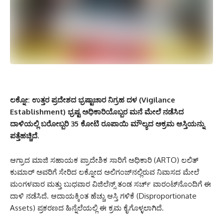
ಲಕ್ನೋ:
ಉತ್ತರ ಪ್ರದೇಶದ ಭ್ರಷ್ಟಾಚಾರ ನಿಗ್ರಹ ದಳ (Vigilance
Establishment) ಭ್ರಷ್ಟ ಅಧಿಕಾರಿಯೊಬ್ಬರ ಮನೆ ಮೇಲೆ ನಡೆಸಿದ
ದಾಳಿಯಲ್ಲಿ ಬರೋಬ್ಬರಿ 35 ಕೋಟಿ ರೂಪಾಯಿ ಮೌಲ್ಯದ ಅಕ್ರಮ ಆಸ್ತಿಯನ್ನು
ಪತ್ತೆಹಚ್ಚಿದೆ.
ಆಗ್ರಾದ ಮಾಜಿ ಸಹಾಯಕ ಪ್ರಾದೇಶಿಕ ಸಾರಿಗೆ ಅಧಿಕಾರಿ (ARTO) ಲಲಿತ್
ಕುಮಾರ್ ಅವರಿಗೆ ಸೇರಿದ ಲಕ್ನೋದ ಅಲಿಗಂಜ್‌ನಲ್ಲಿರುವ ನಿವಾಸದ ಮೇಲೆ
ಮಂಗಳವಾರ ಮತ್ತು ಬುಧವಾರ ವಿಜಿಲೆನ್ಸ್ ತಂಡ ಸರ್ಚ್ ವಾರಂಟ್‌ನೊಂದಿಗೆ ಈ
ದಾಳಿ ನಡೆಸಿದೆ. ಆದಾಯಕ್ಕಿಂತ ಹೆಚ್ಚು ಆಸ್ತಿ ಗಳಿಕೆ (Disproportionate
Assets) ಪ್ರಕರಣದ ಹಿನ್ನೆಲೆಯಲ್ಲಿ ಈ ಕ್ರಮ ಕೈಗೊಳ್ಳಲಾಗಿದೆ.