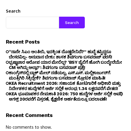
Search
Search
Recent Posts
“ನಾನೇ ಸಿಎಂ ಅಂತೀನಿ, ಇದಕ್ಕಿಂತ ದೊಡ್ಡದೇನಿದೆ?” ಹುದ್ದೆ ತಪ್ಪಿದ್ದರೂ
ಬೇಸರವಿಲ್ಲ- ಅನುದಾನ ಬೇಕು: ಶಾಸಕ ಶಿವಗಂಗಾ ಬಸವರಾಜ್ ವರಸೆ!
ಭ್ರಷ್ಟಾಚಾರ ಆರೋಪ ಯಾರ ಮೇಲಿಲ್ಲ? ‘BSY ಜೈಲಿಗೆ ಹೋಗಿ ಬಂದ್ಮೇಲೆಯೇ
CM ಆಗಿದ್ದು ಅಲ್ವಾ?’: ಶಿವಗಂಗಾ ಬಸವರಾಜ್ ಪ್ರಶ್ನೆ!
ಕಾಂಗ್ರೆಸ್‌ನಲ್ಲಿ ಬ್ಲಾಕ್ ಮೇಲ್ ನಡೆಯಲ್ಲ, ಎಸ್.ಎಸ್. ಮಲ್ಲಿಕಾರ್ಜುನ್‌ಗೆ
ಮಂತ್ರಿಗಿರಿ ಸಿಕ್ಕಿದ್ದೇಕೆ? ಶಿವಗಂಗಾ ಬಸವರಾಜ್ ಸ್ಫೋಟಕ ಮಾಹಿತಿ!
KEA Recruitment 2026: ಸಹಾಯಕ ತೋಟಗಾರಿಕೆ ಅಧಿಕಾರಿ ಮತ್ತು
ನಿರ್ದೇಶಕರ ಹುದ್ದೆಗಳಿಗೆ ಅರ್ಜಿ ಸಲ್ಲಿಕೆ ಆರಂಭ; ₹1.34 ಲಕ್ಷದವರೆಗೆ ವೇತನ!
KEA ಭೂಮಾಪಕರ ನೇಮಕಾತಿ 2026: 750 ಹುದ್ದೆಗಳ ಅರ್ಜಿ ಸಲ್ಲಿಕೆ ಅವಧಿ
ಆಗಸ್ಟ್ 20ರವರೆಗೆ ವಿಸ್ತರಣೆ, ಶೈಕ್ಷಣಿಕ ಅರ್ಹತೆಯಲ್ಲೂ ಬದಲಾವಣೆ!
Recent Comments
No comments to show.