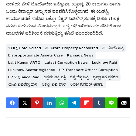
ದಾಳಿಯ ವೇಳೆ ಟೊಯೋಟಾ ಇನ್ನೋವಾ, ಹ್ಯುಂಡೈ i20 ಕಾರುಗಳು ಹಾಗೂ
ಒಂದು ರಿವಾಲ್ವರ್ ಅನ್ನು ಸಹ ವಶಪಡಿಸಿಕೊಳ್ಳಲಾಗಿದೆ. ಈ ಯಶಸ್ವಿ
ಕಾರ್ಯಾಚರಣೆ ನಡೆಸಿದ ಲಕ್ನೋ ಸೆಕ್ಟರ್ ವಿಜಿಲೆನ್ಸ್ ತಂಡಕ್ಕೆ ಡಿಜಿಪಿ ₹1 ಲಕ್ಷ
ನಗದು ಬಹುಮಾನ ಘೋಷಿಸಿದ್ದಾರೆ. ಸದ್ಯ ಅಧಿಕಾರಿಗಳು ವಶಪಡಿಸಿಕೊಂಡ
ದಾಖಲೆಗಳ ಪರಿಶೀಲನೆ ನಡೆಸುತ್ತಿದ್ದು, ತನಿಖೆ ಮುಂದುವರಿದಿದೆ.
13 Kg Gold Seized
35 Crore Property Recovered
35 ಕೋಟಿ ಜಪ್ತಿ
Disproportionate Assets Case
Kannada News
Lalit Kumar ARTO
Latest Corruption News
Lucknow Raid
Lucknow Sector Vigilance
UP Transport Officer Corruption
UP Vigilance Raid
ಅಕ್ರಮ ಆಸ್ತಿ ಪತ್ತೆ
ಚಿನ್ನ ಬೆಳ್ಳಿ ಜಪ್ತಿ
ಭ್ರಷ್ಟಾಚಾರ ಪ್ರಕರಣ
ಯುಪಿ ವಿಜಿಲೆನ್ಸ್ ದಾಳಿ
ಲಕ್ನೋ ಐಟಿ ದಾಳಿ
ಲಲಿತ್ ಕುಮಾರ್ ಆರ್ಟಿಒ