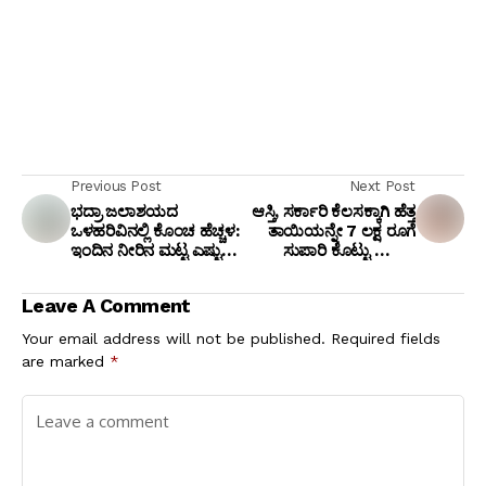
Previous Post
Next Post
ಭದ್ರಾ ಜಲಾಶಯದ
ಆಸ್ತಿ, ಸರ್ಕಾರಿ ಕೆಲಸಕ್ಕಾಗಿ ಹೆತ್ತ
ಒಳಹರಿವಿನಲ್ಲಿ ಕೊಂಚ ಹೆಚ್ಚಳ:
ತಾಯಿಯನ್ನೇ 7 ಲಕ್ಷ ರೂಗೆ
ಇಂದಿನ ನೀರಿನ ಮಟ್ಟ ಎಷ್ಟು
ಸುಪಾರಿ ಕೊಟ್ಟು ಕೊಂದ
ಗೊತ್ತಾ? ಇಲ್ಲಿದೆ ಲೇಟೆಸ್ಟ್
ಮಗಳು: ಸ್ಕಾರ್ಪಿಯೋ ಕಾರು
ರಿಪೋರ್ಟ್!
ಹರಿಸಿ ಹತ್ಯೆ!
Leave A Comment
Your email address will not be published.
Required fields
are marked
*