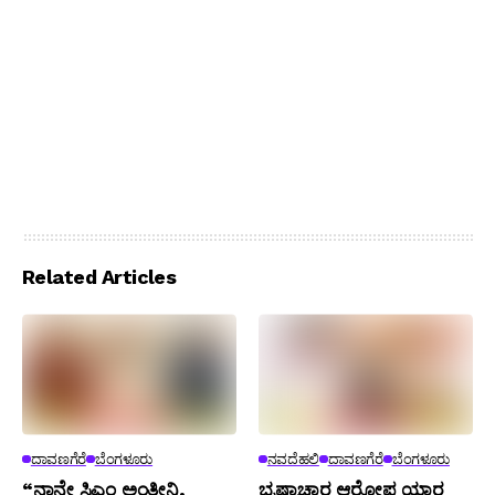
Related Articles
ದಾವಣಗೆರೆ
ಬೆಂಗಳೂರು
ನವದೆಹಲಿ
ದಾವಣಗೆರೆ
ಬೆಂಗಳೂರು
“ನಾನೇ ಸಿಎಂ ಅಂತೀನಿ,
ಭ್ರಷ್ಟಾಚಾರ ಆರೋಪ ಯಾರ