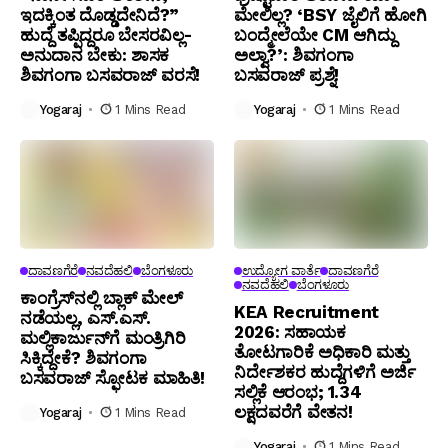
ಇದಕ್ಕಿಂತ ದೊಡ್ಡದೇನಿದೆ?”
ಮೇಲಿಲ್ಲ? ‘BSY ಜೈಲಿಗೆ ಹೋಗಿ
ಹುದ್ದೆ ತಪ್ಪಿದ್ದರೂ ಬೇಸರವಿಲ್ಲ-
ಬಂದ್ಮೇಲೆಯೇ CM ಆಗಿದ್ದು
ಅನುದಾನ ಬೇಕು: ಶಾಸಕ
ಅಲ್ವಾ?’: ಶಿವಗಂಗಾ
ಶಿವಗಂಗಾ ಬಸವರಾಜ್ ವರಸೆ!
ಬಸವರಾಜ್ ಪ್ರಶ್ನೆ!
Yogaraj
1 Mins Read
Yogaraj
1 Mins Read
ದಾವಣಗೆರೆ
ನವದೆಹಲಿ
ಬೆಂಗಳೂರು
ಉದ್ಯೋಗ ವಾರ್ತೆ
ದಾವಣಗೆರೆ
ನವದೆಹಲಿ
ಬೆಂಗಳೂರು
ಕಾಂಗ್ರೆಸ್‌ನಲ್ಲಿ ಬ್ಲಾಕ್ ಮೇಲ್
KEA Recruitment
ನಡೆಯಲ್ಲ, ಎಸ್.ಎಸ್.
2026: ಸಹಾಯಕ
ಮಲ್ಲಿಕಾರ್ಜುನ್‌ಗೆ ಮಂತ್ರಿಗಿರಿ
ತೋಟಗಾರಿಕೆ ಅಧಿಕಾರಿ ಮತ್ತು
ಸಿಕ್ಕಿದ್ದೇಕೆ? ಶಿವಗಂಗಾ
ನಿರ್ದೇಶಕರ ಹುದ್ದೆಗಳಿಗೆ ಅರ್ಜಿ
ಬಸವರಾಜ್ ಸ್ಫೋಟಕ ಮಾಹಿತಿ!
ಸಲ್ಲಿಕೆ ಆರಂಭ; ₹1.34
ಲಕ್ಷದವರೆಗೆ ವೇತನ!
Yogaraj
1 Mins Read
Yogaraj
1 Mins Read