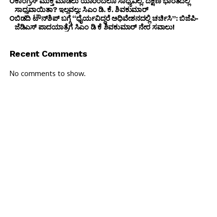
ಕಾಂಗ್ರೆಸ್ ಮುಕ್ತ ಮಾಡಲು ಯಾರಿಂದಲೂ ಸಾಧ್ಯವಿಲ್ಲ. ದಕ್ಷಿಣ ಭಾರತದಲ್ಲಿ
ಸಾಧ್ಯವಾಯಿತಾ? ಇಲ್ಲವಲ್ವ: ಸಿಎಂ ಡಿ. ಕೆ. ಶಿವಕುಮಾರ್
ಬಿಡದಿ ಟೌನ್‌ಶಿಪ್ ಬಗ್ಗೆ “ಧೈರ್ಯವಿದ್ದರೆ ಅಧಿವೇಶನದಲ್ಲಿ ಚರ್ಚಿಸಿ”: ಬಿಜೆಪಿ-
ಜೆಡಿಎಸ್ ಪಾದಯಾತ್ರೆಗೆ ಸಿಎಂ ಡಿ ಕೆ ಶಿವಕುಮಾರ್ ನೇರ ಸವಾಲು!
Recent Comments
No comments to show.