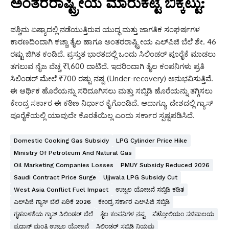
ಅಂತರರಾಷ್ಟ್ರೀಯ ಮಾರುಕಟ್ಟೆ ಬಿಕ್ಕಟ್ಟು:
ಪಶ್ಚಿಮ ಏಷ್ಯಾದಲ್ಲಿ ನಡೆಯುತ್ತಿರುವ ಯುದ್ಧ ಮತ್ತು ಜಾಗತಿಕ ಸಂಘರ್ಷಗಳ
ಕಾರಣದಿಂದಾಗಿ ಕಚ್ಚಾ ತೈಲ ಹಾಗೂ ಅಂತರರಾಷ್ಟ್ರೀಯ ಎಲ್‌ಪಿಜಿ ಬೆಲೆ ಶೇ. 46
ರಷ್ಟು ಜಿಗಿತ ಕಂಡಿದೆ. ಪ್ರಸ್ತುತ ಭಾರತದಲ್ಲಿ ಒಂದು ಸಿಲಿಂಡರ್ ಪೂರೈಕೆ ಮಾಡಲು
ತಗಲುವ ನೈಜ ವೆಚ್ಚ ₹1,600 ದಾಟಿದೆ.
ಇದರಿಂದಾಗಿ ತೈಲ ಕಂಪನಿಗಳು ಪ್ರತಿ
ಸಿಲಿಂಡರ್ ಮೇಲೆ ₹700 ರಷ್ಟು ನಷ್ಟ (Under-recovery) ಅನುಭವಿಸುತ್ತಿವೆ.
ಈ ಆರ್ಥಿಕ ಹೊರೆಯನ್ನು ಸರಿದೂಗಿಸಲು ಮತ್ತು ಸಬ್ಸಿಡಿ ಹೊರೆಯನ್ನು ತಗ್ಗಿಸಲು
ಕೇಂದ್ರ ಸರ್ಕಾರ ಈ ಕಠಿಣ ನಿರ್ಧಾರ ಕೈಗೊಂಡಿದೆ. ಆದಾಗ್ಯೂ, ದೇಶದಲ್ಲಿ ಗ್ಯಾಸ್
ಪೂರೈಕೆಯಲ್ಲಿ ಯಾವುದೇ ಕೊರತೆಯಿಲ್ಲ ಎಂದು ಸರ್ಕಾರ ಸ್ಪಷ್ಟಪಡಿಸಿದೆ.
Domestic Cooking Gas Subsidy
LPG Cylinder Price Hike
Ministry Of Petroleum And Natural Gas
Oil Marketing Companies Losses
PMUY Subsidy Reduced 2026
Saudi Contract Price Surge
Ujjwala LPG Subsidy Cut
West Asia Conflict Fuel Impact
ಉಜ್ವಲ ಯೋಜನೆ ಸಬ್ಸಿಡಿ ಕಡಿತ
ಎಲ್‌ಪಿಜಿ ಗ್ಯಾಸ್ ಬೆಲೆ ಏರಿಕೆ 2026
ಕೇಂದ್ರ ಸರ್ಕಾರ ಎಲ್‌ಪಿಜಿ ಸಬ್ಸಿಡಿ
ಗೃಹಬಳಕೆಯ ಗ್ಯಾಸ್ ಸಿಲಿಂಡರ್ ಬೆಲೆ
ತೈಲ ಕಂಪನಿಗಳ ನಷ್ಟ
ಪೆಟ್ರೋಲಿಯಂ ಸಚಿವಾಲಯ
ಪ್ರಧಾನ್ ಮಂತ್ರಿ ಉಜ್ವಲ ಯೋಜನೆ
ಸಿಲಿಂಡರ್ ಸಬ್ಸಿಡಿ ನಿಯಮ