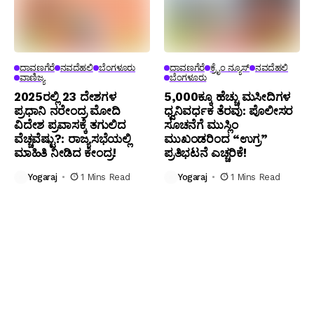
ದಾವಣಗೆರೆ
ನವದೆಹಲಿ
ಬೆಂಗಳೂರು
ದಾವಣಗೆರೆ
ಕ್ರೈಂ ನ್ಯೂಸ್
ನವದೆಹಲಿ
ವಾಣಿಜ್ಯ
ಬೆಂಗಳೂರು
2025ರಲ್ಲಿ 23 ದೇಶಗಳ
5,000ಕ್ಕೂ ಹೆಚ್ಚು ಮಸೀದಿಗಳ
ಪ್ರಧಾನಿ ನರೇಂದ್ರ ಮೋದಿ
ಧ್ವನಿವರ್ಧಕ ತೆರವು: ಪೊಲೀಸರ
ವಿದೇಶ ಪ್ರವಾಸಕ್ಕೆ ತಗುಲಿದ
ಸೂಚನೆಗೆ ಮುಸ್ಲಿಂ
ವೆಚ್ಚವೆಷ್ಟು?: ರಾಜ್ಯಸಭೆಯಲ್ಲಿ
ಮುಖಂಡರಿಂದ “ಉಗ್ರ”
ಮಾಹಿತಿ ನೀಡಿದ ಕೇಂದ್ರ!
ಪ್ರತಿಭಟನೆ ಎಚ್ಚರಿಕೆ!
Yogaraj
1 Mins Read
Yogaraj
1 Mins Read