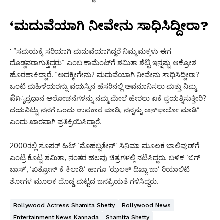
‘ಮದುವೆಯಾಗಿ ನೀವೇನು ಸಾಧಿಸಿದ್ದೀರಾ?
’
“ಸಮಯಕ್ಕೆ ಸರಿಯಾಗಿ ಮದುವೆಯಾಗಿದ್ದರೆ ನಿಮ್ಮ ಮಕ್ಕಳು ಈಗ
ದೊಡ್ಡವರಾಗುತ್ತಿದ್ದರು” ಎಂಬ ಕಾಮೆಂಟ್‌ಗೆ ಶಮಿತಾ ಶೆಟ್ಟಿ ಇನ್ನಷ್ಟು ಆಕ್ರೋಶ
ಹೊರಹಾಕಿದ್ದಾರೆ. “ಅದಕ್ಕೀಗೇನು? ಮದುವೆಯಾಗಿ ನೀವೇನು ಸಾಧಿಸಿದ್ದೀರಾ?
ಒಂಟಿ ಮಹಿಳೆಯರನ್ನು ವಯಸ್ಸಿನ ಹೆಸರಿನಲ್ಲಿ ಅವಮಾನಿಸಲು ಮತ್ತು ನಿಮ್ಮ
ಪิตೃಪ್ರಧಾನ ಆಲೋಚನೆಗಳನ್ನು ನಮ್ಮ ಮೇಲೆ ಹೇರಲು ಏಕೆ ಪ್ರಯತ್ನಿಸುತ್ತೀರಿ?
ದಯವಿಟ್ಟು ನನಗೆ ಒಂದು ಉಪಕಾರ ಮಾಡಿ, ನನ್ನನ್ನು ಅನ್‌ಫಾಲೋ ಮಾಡಿ”
ಎಂದು ಖಾರವಾಗಿ ಪ್ರತಿಕ್ರಿಯಿಸಿದ್ದಾರೆ.
2000ರಲ್ಲಿ ಸೂಪರ್ ಹಿಟ್ ‘ಮೊಹಬ್ಬತೇನ್’ ಸಿನಿಮಾ ಮೂಲಕ ಬಾಲಿವುಡ್‌ಗೆ
ಎಂಟ್ರಿ ಕೊಟ್ಟ ಶಮಿತಾ, ನಂತರ ಹಲವು ಚಿತ್ರಗಳಲ್ಲಿ ನಟಿಸಿದ್ದರು. ಬಳಿಕ ‘ಬಿಗ್
ಬಾಸ್’, ‘ಖತ್ರೋನ್ ಕೆ ಕಿಲಾಡಿ’ ಹಾಗೂ ‘ಝಲಕ್ ದಿಖ್ಲಾ ಜಾ’ ರಿಯಾಲಿಟಿ
ಶೋಗಳ ಮೂಲಕ ದೊಡ್ಡ ಮಟ್ಟದ ಜನಪ್ರಿಯತೆ ಗಳಿಸಿದ್ದರು.
Bollywood Actress Shamita Shetty
Bollywood News
Entertainment News Kannada
Shamita Shetty