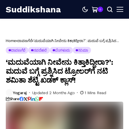
Suddikshana
0
Home
ದಾವಣಗೆರೆ
‘ಮದುವೆಯಾಗಿ ನೀವೇನು ಕಿತ್ತಾಕಿದ್ದೀರಾ?’: ಮದುವೆ ಬಗ್ಗೆ ಪ್ರಶ್ನಿಸಿದ
ಟ್ರೋಲರ್‌ಗೆ ನಟಿ ಶಮಿತಾ ಶೆಟ್ಟಿ ಖಡಕ್ ಕ್ಲಾಸ್!
ದಾವಣಗೆರೆ
ನವದೆಹಲಿ
ಬೆಂಗಳೂರು
ಸಿನಿಮಾ
‘ಮದುವೆಯಾಗಿ ನೀವೇನು ಕಿತ್ತಾಕಿದ್ದೀರಾ?’:
ಮದುವೆ ಬಗ್ಗೆ ಪ್ರಶ್ನಿಸಿದ ಟ್ರೋಲರ್‌ಗೆ ನಟಿ
ಶಮಿತಾ ಶೆಟ್ಟಿ ಖಡಕ್ ಕ್ಲಾಸ್!
Yogaraj
Updated 2 Months Ago
1 Mins Read
Share