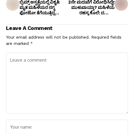
ಬ್ರಿಮ್ಸ್ ಆಸ್ಪತ್ರೆಯಲ್ಲಿ ವಿಕೃತಿ:
2ನೇ ಮದುವೆಗೆ ವಿರೋಧಿಸಿದ್ದೇ
ಮೃತ ಮಹಿಳೆಯರ ನಗ್ನ
ಮುಳುವಾಯ್ತಾ? ಮಹಿಳೆಯ
ಫೋಟೋ ತೆಗೆಯುತ್ತಿದ್ದ
ರಹಸ್ಯ ಕೊಲೆ: ದರೋಡೆ
ಅಟೆಂಡರ್ ಮುನೀರ್ ಅಹ್ಮದ್
ನಾಟಕವೋ, ಸುಪಾರಿ
ವಿರುದ್ಧ ಎಫ್‌ಐಆರ್ ದಾಖಲು!
ಕೃತ್ಯವೋ?
Leave A Comment
Your email address will not be published.
Required fields
are marked
*