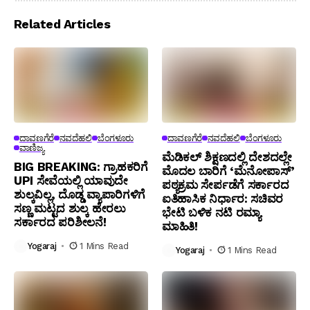
Related Articles
ದಾವಣಗೆರೆ
ನವದೆಹಲಿ
ಬೆಂಗಳೂರು
ದಾವಣಗೆರೆ
ನವದೆಹಲಿ
ಬೆಂಗಳೂರು
ವಾಣಿಜ್ಯ
ಮೆಡಿಕಲ್ ಶಿಕ್ಷಣದಲ್ಲಿ ದೇಶದಲ್ಲೇ
BIG BREAKING: ಗ್ರಾಹಕರಿಗೆ
ಮೊದಲ ಬಾರಿಗೆ ‘ಮೆನೋಪಾಸ್’
UPI ಸೇವೆಯಲ್ಲಿ ಯಾವುದೇ
ಪಠ್ಯಕ್ರಮ ಸೇರ್ಪಡೆಗೆ ಸರ್ಕಾರದ
ಶುಲ್ಕವಿಲ್ಲ, ದೊಡ್ಡ ವ್ಯಾಪಾರಿಗಳಿಗೆ
ಐತಿಹಾಸಿಕ ನಿರ್ಧಾರ: ಸಚಿವರ
ಸಣ್ಣ ಮಟ್ಟದ ಶುಲ್ಕ ಹೇರಲು
ಭೇಟಿ ಬಳಿಕ ನಟಿ ರಮ್ಯಾ
ಸರ್ಕಾರದ ಪರಿಶೀಲನೆ!
ಮಾಹಿತಿ!
Yogaraj
1 Mins Read
Yogaraj
1 Mins Read