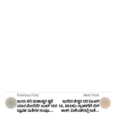
Previous Post
Next Post
ಇಂದು ಶನಿ ಮಹಾತ್ಮನ ಕೃಪೆ
ಇಂದಿನ ಚಿನ್ನದ ದರ (ಜೂನ್
ಯಾರ ಮೇಲಿದೆ? ಜೂನ್ 13ರ
13, 2026): ಗ್ರಾಹಕರಿಗೆ ಬಿಗ್
ದ್ವಾದಶ ರಾಶಿಗಳ ಸಂಪೂರ್ಣ
ಶಾಕ್; ವೀಕೆಂಡ್‌ನಲ್ಲಿ ರಾಕೆಟ್
ಭವಿಷ್ಯ ಹಾಗೂ ಪಂಚಾಂಗ
ವೇಗದಲ್ಲಿ ಏರಿದ ಚಿನ್ನದ ಬೆಲೆ!