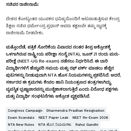
ಸಚಿವರ ರಾಜೀನಾಮೆ:
ದೇಶದ ಕೋಟ್ಯಂತರ ಯುವಕರ ಭವಿಷ್ಯದೊಂದಿಗೆ ಆಟವಾಡುತ್ತಿರುವ ಕೇಂದ್ರ
ಶಿಕ್ಷಣ ಸಚಿವ ಧರ್ಮೇಂದ್ರ ಪ್ರಧಾನ್ ಅವರು ತಕ್ಷಣವೇ ತಮ್ಮ ಸ್ಥಾನಕ್ಕೆ
ರಾಜೀನಾಮೆ ನೀಡಬೇಕು.
ಮತ್ತೊಂದೆಡೆ, ಪತ್ರಿಕೆ ಸೋರಿಕೆಯ ವಿವಾದದ ನಂತರ ತೀವ್ರ ಆಕ್ರೋಶಕ್ಕೆ
ಒಳಗಾಗಿರುವ ರಾಷ್ಟ್ರೀಯ ಪರೀಕ್ಷಾ ಸಂಸ್ಥೆ (NTA), ಜೂನ್ 21 ರಂದು ಮರು-
ಪರೀಕ್ಷೆ (NEET-UG Re-exam) ನಡೆಸಲು ನಿರ್ಧರಿಸಿದೆ.
ಈ ಬಾರಿ
ವಿದ್ಯಾರ್ಥಿಗಳಿಗೆ ಹೆಚ್ಚುವರಿ ಸಮಯ ಮತ್ತು ರಫ್ ವರ್ಕ್ ಮಾಡಲು ಹೆಚ್ಚಿನ
ಪುಟಗಳನ್ನು ನೀಡುವುದಾಗಿ NTA ಹೊಸ ನಿಯಮಗಳನ್ನು ಪ್ರಕಟಿಸಿದೆ.
ಆದರೆ,
ಸರ್ಕಾರದ ಈ ಕ್ರಮಗಳು ಕೇವಲ ಹಾನಿ ನಿಯಂತ್ರಣದ ತಂತ್ರಗಳಾಗಿದ್ದು,
ವ್ಯವಸ್ಥಿತ ಭ್ರಷ್ಟಾಚಾರವನ್ನು ಮುಚ್ಚಿಹಾಕಲಾಗುತ್ತಿದೆ ಎಂದು ವಿರೋಧ ಪಕ್ಷಗಳು
ಮತ್ತು ವಿದ್ಯಾರ್ಥಿ ಸಂಘಟನೆಗಳು ಆಕ್ರೋಶ ವ್ಯಕ್ತಪಡಿಸಿವೆ.
Congress Campaign
Dharmendra Pradhan Resignation
Exam Scandals
NEET Paper Leak
NEET Re-Exam 2026
NTA New Rules
NTA ಹೊಸ ನಿಯಮಗಳು
Rahul Gandhi