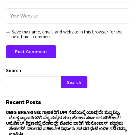
Save my name, email, and website in this browser for the
next time I comment.
Search
Search
Recent Posts
BIG BREAKING: ಗ್ರಾಹಕರಿಗೆ UPI ಸೇವೆಯಲ್ಲಿ ಯಾವುದೇ ಶುಲ್ಕವಿಲ್ಲ,
ದೊಡ್ಡ ವ್ಯಾಪಾರಿಗಳಿಗೆ ಸಣ್ಣ ಮಟ್ಟದ ಶುಲ್ಕ ಹೇರಲು ಸರ್ಕಾರದ ಪರಿಶೀಲನೆ!
ಮೆಡಿಕಲ್ ಶಿಕ್ಷಣದಲ್ಲಿ ದೇಶದಲ್ಲೇ ಮೊದಲ ಬಾರಿಗೆ ‘ಮೆನೋಪಾಸ್’ ಪಠ್ಯಕ್ರಮ
ಸೇರ್ಪಡೆಗೆ ಸರ್ಕಾರದ ಐತಿಹಾಸಿಕ ನಿರ್ಧಾರ: ಸಚಿವರ ಭೇಟಿ ಬಳಿಕ ನಟಿ ರಮ್ಯಾ
ಮಾಹಿತಿ!