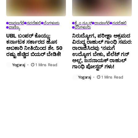
ದಾವಣಗೆರೆ
ನವದೆಹಲಿ
ಬೆಂಗಳೂರು
ಕ್ರೈಂ ನ್ಯೂಸ್
ದಾವಣಗೆರೆ
ನವದೆಹಲಿ
ವಾಣಿಜ್ಯ
ಬೆಂಗಳೂರು
UBL ಬಂಪರ್ ಕೊಯ್ಲು:
ನಿರುದ್ಯೋಗ, ಪರೀಕ್ಷಾ ಅಕ್ರಮದ
ಕರ್ನಾಟಕ ಸರ್ಕಾರದ ಹೊಸ
ವಿರುದ್ಧ ರಾಹುಲ್ ಗಾಂಧಿ ಸಮರ:
ಅಬಕಾರಿ ನೀತಿಯಿಂದ ಶೇ. 50
ರಾರಾಜಿಸಿದವು ‘ನಮಗೆ
ರಷ್ಟು ಹೆಚ್ಚಿದ ಬಿಯರ್ ಬೇಡಿಕೆ!
ಉದ್ಯೋಗ ಬೇಕು, ಪೆಲೆಟ್ ಗನ್
ಅಲ್ಲ’, ಜನನಾಯಕ್ ರಾಹುಲ್
Yogaraj
1 Mins Read
ಗಾಂಧಿ ಪೋಸ್ಟರ್ ಗಳು!
Yogaraj
1 Mins Read