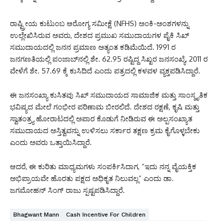
ರಾಷ್ಟ್ರೀಯ ಕುಟುಂಬ ಆರೋಗ್ಯ ಸಮೀಕ್ಷೆ (NFHS) ಅಂಕಿ-ಅಂಶಗಳನ್ನು
ಉಲ್ಲೇಖಿಸಿರುವ ಅವರು, ದೇಶದ ಪ್ರಮುಖ ಸಮುದಾಯಗಳ ಪೈಕಿ ಸಿಖ್
ಸಮುದಾಯದಲ್ಲಿ ಜನನ ಪ್ರಮಾಣ ಅತ್ಯಂತ ಕಡಿಮೆಯಿದೆ. 1991 ರ
ಜನಗಣತಿಯಲ್ಲಿ ಪಂಜಾಬ್‌ನಲ್ಲಿ ಶೇ. 62.95 ರಷ್ಟಿದ್ದ ಸಿಖ್ಖರ ಜನಸಂಖ್ಯೆ, 2011 ರ
ವೇಳೆಗೆ ಶೇ. 57.69 ಕ್ಕೆ ಕುಸಿದಿದೆ ಎಂದು ಪತ್ರದಲ್ಲಿ ಕಳವಳ ವ್ಯಕ್ತಪಡಿಸಿದ್ದಾರೆ.
ಈ ಜನಸಂಖ್ಯಾ ಕುಸಿತವು ಸಿಖ್ ಸಮುದಾಯದ ಸಾಮಾಜಿಕ ಮತ್ತು ಸಾಂಸ್ಕೃತಿಕ
ಭವಿಷ್ಯದ ಮೇಲೆ ಗಂಭೀರ ಪರಿಣಾಮ ಬೀರಲಿದೆ. ದೇಶದ ರಕ್ಷಣೆ, ಕೃಷಿ ಮತ್ತು
ಸ್ವಾತಂತ್ರ್ಯ ಹೋರಾಟದಲ್ಲಿ ಅಪಾರ ಕೊಡುಗೆ ನೀಡಿರುವ ಈ ಅಲ್ಪಸಂಖ್ಯಾತ
ಸಮುದಾಯದ ಅಸ್ತಿತ್ವವನ್ನು ಉಳಿಸಲು ಸರ್ಕಾರ ತಕ್ಷಣ ಕ್ರಮ ಕೈಗೊಳ್ಳಬೇಕು
ಎಂದು ಅವರು ಒತ್ತಾಯಿಸಿದ್ದಾರೆ.
ಆದರೆ, ಈ ಕುರಿತು ಮಾಧ್ಯಮಗಳು ಸಂಪರ್ಕಿಸಿದಾಗ, “ಇದು ನನ್ನ ವೈಯಕ್ತಿಕ
ಅಭಿಪ್ರಾಯವೇ ಹೊರತು ಪಕ್ಷದ ಅಧಿಕೃತ ನಿಲುವಲ್ಲ” ಎಂದು ಡಾ.
ಜಗಮೋಹನ್ ಸಿಂಗ್ ರಾಜು ಸ್ಪಷ್ಟಪಡಿಸಿದ್ದಾರೆ.
Bhagwant Mann
Cash Incentive For Children