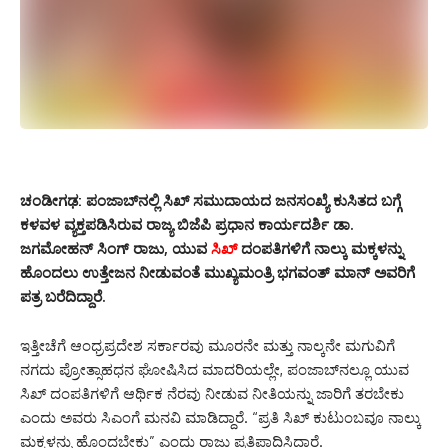
ಚಂಡೀಗಢ:
ಪಂಜಾಬ್‌ನಲ್ಲಿ ಸಿಖ್ ಸಮುದಾಯದ ಜನಸಂಖ್ಯೆ ಕುಸಿತದ ಬಗ್ಗೆ
ಕಳವಳ ವ್ಯಕ್ತಪಡಿಸಿರುವ ರಾಜ್ಯ ಬಿಜೆಪಿ ಪ್ರಧಾನ ಕಾರ್ಯದರ್ಶಿ ಡಾ.
ಜಗಮೋಹನ್ ಸಿಂಗ್ ರಾಜು, ಯುವ
ಸಿಖ್
ದಂಪತಿಗಳಿಗೆ ನಾಲ್ಕು ಮಕ್ಕಳನ್ನು
ಹೊಂದಲು ಉತ್ತೇಜನ ನೀಡುವಂತೆ ಮುಖ್ಯಮಂತ್ರಿ ಭಗವಂತ್ ಮಾನ್ ಅವರಿಗೆ
ಪತ್ರ ಬರೆದಿದ್ದಾರೆ.
ಇತ್ತೀಚೆಗೆ ಆಂಧ್ರಪ್ರದೇಶ ಸರ್ಕಾರವು ಮೂರನೇ ಮತ್ತು ನಾಲ್ಕನೇ ಮಗುವಿಗೆ
ನಗದು ಪ್ರೋತ್ಸಾಹಧನ ಘೋಷಿಸಿದ ಮಾದರಿಯಲ್ಲೇ, ಪಂಜಾಬ್‌ನಲ್ಲೂ ಯುವ
ಸಿಖ್ ದಂಪತಿಗಳಿಗೆ ಆರ್ಥಿಕ ನೆರವು ನೀಡುವ ನೀತಿಯನ್ನು ಜಾರಿಗೆ ತರಬೇಕು
ಎಂದು ಅವರು ಸಿಎಂಗೆ ಮನವಿ ಮಾಡಿದ್ದಾರೆ. “ಪ್ರತಿ ಸಿಖ್ ಕುಟುಂಬವೂ ನಾಲ್ಕು
ಮಕ್ಕಳನ್ನು ಹೊಂದಬೇಕು” ಎಂದು ರಾಜು ಪ್ರತಿಪಾದಿಸಿದ್ದಾರೆ.