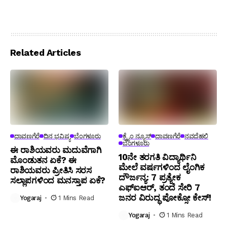
Related Articles
ದಾವಣಗೆರೆ
ದಿನ ಭವಿಷ್ಯ
ಬೆಂಗಳೂರು
ಕ್ರೈಂ ನ್ಯೂಸ್
ದಾವಣಗೆರೆ
ನವದೆಹಲಿ
ಬೆಂಗಳೂರು
ಈ ರಾಶಿಯವರು ಮದುವೆಗಾಗಿ
10ನೇ ತರಗತಿ ವಿದ್ಯಾರ್ಥಿನಿ
ಮೊಂಡುತನ ಏಕೆ? ಈ
ಮೇಲೆ ವರ್ಷಗಳಿಂದ ಲೈಂಗಿಕ
ರಾಶಿಯವರು ಪ್ರೀತಿಸಿ ಸರಸ
ದೌರ್ಜನ್ಯ: 7 ಪ್ರತ್ಯೇಕ
ಸಲ್ಲಾಪಗಳಿಂದ ಮನಸ್ತಾಪ ಏಕೆ?
ಎಫ್ಐಆರ್, ತಂದೆ ಸೇರಿ 7
ಜನರ ವಿರುದ್ಧ ಪೋಕ್ಸೋ ಕೇಸ್!
Yogaraj
1 Mins Read
Yogaraj
1 Mins Read