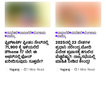
ನವದೆಹಲಿ
ದಾವಣಗೆರೆ
ಬೆಂಗಳೂರು
ದಾವಣಗೆರೆ
ನವದೆಹಲಿ
ಬೆಂಗಳೂರು
ವಾಣಿಜ್ಯ
ವಾಣಿಜ್ಯ
ಫ್ಲಿಪ್‌ಕಾರ್ಟ್ ಫ್ರೀಡಂ ಸೇಲ್‌ನಲ್ಲಿ
2025ರಲ್ಲಿ 23 ದೇಶಗಳ
₹71,900 ಕ್ಕೆ ಇಳಿಯಲಿದೆ
ಪ್ರಧಾನಿ ನರೇಂದ್ರ ಮೋದಿ
iPhone 17 ಬೆಲೆ: ಈ
ವಿದೇಶ ಪ್ರವಾಸಕ್ಕೆ ತಗುಲಿದ
ಆಫರ್‌ನಲ್ಲಿ ಫೋನ್
ವೆಚ್ಚವೆಷ್ಟು?: ರಾಜ್ಯಸಭೆಯಲ್ಲಿ
ಖರೀದಿಸುವುದು ಸೂಕ್ತವೇ?
ಮಾಹಿತಿ ನೀಡಿದ ಕೇಂದ್ರ!
Yogaraj
1 Mins Read
Yogaraj
1 Mins Read