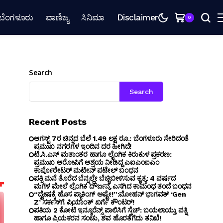
ಬೆಂಗಳೂರು
ವಾಣಿಜ್ಯ
ಸಿನಿಮಾ
Disclaimer
0
Search
Search
Recent Posts
ಆಗಸ್ಟ್ 7ರ ಚಿನ್ನದ ಬೆಲೆ 1.49 ಲಕ್ಷ ರೂ.: ಬೆಂಗಳೂರು ಸೇರಿದಂತೆ
ಪ್ರಮುಖ ನಗರಗಳ ಇಂದಿನ ದರ ಹೀಗಿದೆ!
ಟಿ.ಸಿ.ಎಸ್ ಮತಾಂತರ ಹಾಗೂ ಲೈಂಗಿಕ ಕಿರುಕುಳ ಪ್ರಕರಣ:
ಪ್ರಮುಖ ಆರೋಪಿಗೆ ಆಶ್ರಯ ನೀಡಿದ್ದ ಎಐಎಂಐಎಂ
ಕಾರ್ಪೊರೇಟರ್ ಮಟೀನ್ ಪಟೇಲ್ ಬಂಧನ
ಪತ್ನಿ ಮನೆ ತೊರೆದ ಬೆನ್ನಲ್ಲೇ ಬೆಚ್ಚಿಬೀಳಿಸುವ ಕೃತ್ಯ: 4 ವರ್ಷದ
ಮಗಳ ಮೇಲೆ ಲೈಂಗಿಕ ದೌರ್ಜನ್ಯ ಎಸಗಿದ ಕಾಮಂಧ ತಂದೆ ಬಂಧನ
“ದ್ವೇಷಕ್ಕೆ ಹೊಸ ಪ್ಯಾಕಿಂಗ್ ಅಷ್ಟೇ!”:ಮೋಹನ್ ಭಾಗವತ್‌ ‘Gen
Z’ ಸರ್ಕಸ್‌ಗೆ ಪ್ರಿಯಾಂಕ್ ಖರ್ಗೆ ಕೌಂಟರ್!
ಪತಿಯ ₹2 ಕೋಟಿ ಇನ್ಶೂರೆನ್ಸ್ ಪಾಲಿಸಿಗೆ ಸ್ಕೆಚ್: ಬಯಲಾಯ್ತು ಪತ್ನಿ
ಹಾಗೂ ಪ್ರಿಯಕರನ ಸಂಚು, ಶವ ಹೊರತೆಗೆದು ತನಿಖೆ!