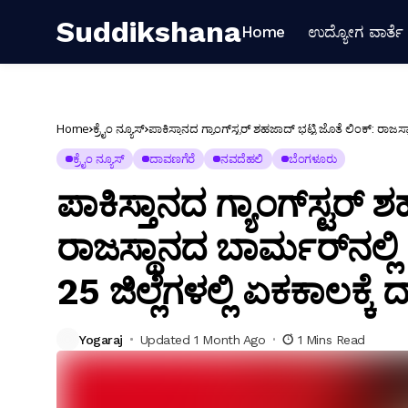
Suddikshana
Home
ಉದ್ಯೋಗ ವಾರ್ತೆ
Home
ಕ್ರೈಂ ನ್ಯೂಸ್
ಪಾಕಿಸ್ತಾನದ ಗ್ಯಾಂಗ್‌ಸ್ಟರ್ ಶಹಜಾದ್ ಭಟ್ಟಿ ಜೊತೆ ಲಿಂಕ್: ರಾಜ
ಕ್ರೈಂ ನ್ಯೂಸ್
ದಾವಣಗೆರೆ
ನವದೆಹಲಿ
ಬೆಂಗಳೂರು
ಪಾಕಿಸ್ತಾನದ ಗ್ಯಾಂಗ್‌ಸ್ಟರ್ 
ರಾಜಸ್ಥಾನದ ಬಾರ್ಮರ್‌ನಲ
25 ಜಿಲ್ಲೆಗಳಲ್ಲಿ ಏಕಕಾಲಕ್ಕೆ ದ
Yogaraj
Updated 1 Month Ago
1 Mins Read