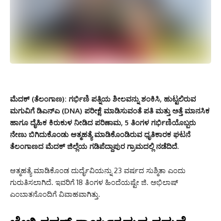
ಮೆದಕ್ (ತೆಲಂಗಾಣ):
ಗರ್ಭಿಣಿ ಪತ್ನಿಯ ಶೀಲವನ್ನು ಶಂಕಿಸಿ, ಹುಟ್ಟಲಿರುವ
ಮಗುವಿಗೆ ಡಿಎನ್‌ಎ (DNA) ಪರೀಕ್ಷೆ ಮಾಡಿಸುವಂತೆ ಪತಿ ಮತ್ತು ಅತ್ತೆ ಮಾನಸಿಕ
ಹಾಗೂ ದೈಹಿಕ ಕಿರುಕುಳ ನೀಡಿದ ಪರಿಣಾಮ, 5 ತಿಂಗಳ ಗರ್ಭಿಣಿಯೊಬ್ಬರು
ನೇಣು ಬಿಗಿದುಕೊಂಡು ಆತ್ಮಹತ್ಯೆ ಮಾಡಿಕೊಂಡಿರುವ ಧೃತಿಕಾರಕ ಘಟನೆ
ತೆಲಂಗಾಣದ ಮೆದಕ್ ಜಿಲ್ಲೆಯ ಗಡಿಪೆದ್ದಾಪುರ ಗ್ರಾಮದಲ್ಲಿ ನಡೆದಿದೆ.
ಆತ್ಮಹತ್ಯೆ ಮಾಡಿಕೊಂಡ ದುರ್ದೈವಿಯನ್ನು 23 ವರ್ಷದ ಸುಶ್ಮಿತಾ ಎಂದು
ಗುರುತಿಸಲಾಗಿದೆ. ಇವರಿಗೆ 18 ತಿಂಗಳ ಹಿಂದೆಯಷ್ಟೇ ಜಿ. ಅಭಿಲಾಷ್
ಎಂಬಾತನೊಂದಿಗೆ ವಿವಾಹವಾಗಿತ್ತು.