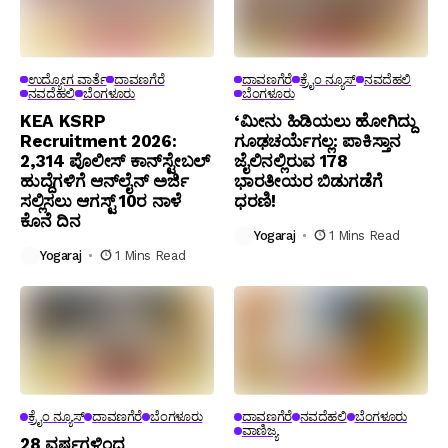
ಉದ್ಯೋಗ ವಾರ್ತೆ
ದಾವಣಗೆರೆ
ದಾವಣಗೆರೆ
ಕ್ರೈಂ ನ್ಯೂಸ್
ನವದೆಹಲಿ
ನವದೆಹಲಿ
ಬೆಂಗಳೂರು
ಬೆಂಗಳೂರು
KEA KSRP
‘ಮೀನು ಹಿಡಿಯಲು ಹೋಗಿದ್ದು
Recruitment 2026:
ಗೂಢಚರ್ಯೆಗಲ್ಲ: ಪಾಕಿಸ್ತಾನ
2,314 ಪೊಲೀಸ್ ಕಾನ್‌ಸ್ಟೇಬಲ್
ಜೈಲಿನಲ್ಲಿರುವ 178
ಹುದ್ದೆಗಳಿಗೆ ಆನ್‌ಲೈನ್ ಅರ್ಜಿ
ಭಾರತೀಯರ ಬಿಡುಗಡೆಗೆ
ಸಲ್ಲಿಸಲು ಆಗಸ್ಟ್ 10ರ ನಾಳೆ
ಧರಣಿ!
ಕೊನೆ ದಿನ
Yogaraj
1 Mins Read
Yogaraj
1 Mins Read
ಕ್ರೈಂ ನ್ಯೂಸ್
ದಾವಣಗೆರೆ
ಬೆಂಗಳೂರು
ದಾವಣಗೆರೆ
ನವದೆಹಲಿ
ಬೆಂಗಳೂರು
ವಾಣಿಜ್ಯ
28 ವರ್ಷಗಳಿಂದ