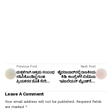
Previous Post
Next Post
ಮಕ್ಕಳಿಗಾಗಿ ಅಕ್ರಮ ಸಂಬಂಧ
ಹೈದರಾಬಾದ್‌ನಲ್ಲಿ ರಾಜಕೀಯ
ಸಹಿಸಿಕೊಂಡಿದ್ದ ಗಂಡ:
ಕಿಡಿ: ಕಾಂಗ್ರೆಸ್‌ಗೆ ಬಿಜೆಪಿಯ
ಪ್ರಿಯಕರನ ಜೊತೆ ಸೇರಿ
'ಇಟಾಲಿಯನ್ ಮೈಂಡ್‌ಸೆಟ್'
ಪತಿಯನ್ನೇ ಮುಗಿಸಿದ ಪಾಪಿ
ಟಾಂಗ್, ಅಸೆಂಬ್ಲಿಯಲ್ಲಿ
ಪತ್ನಿ ಅರೆಸ್ಟ್!
ಚರ್ಚೆಗೆ ರೇವಂತ್ ರೆಡ್ಡಿ
Leave A Comment
ಸವಾಲು!
Your email address will not be published.
Required fields
are marked
*