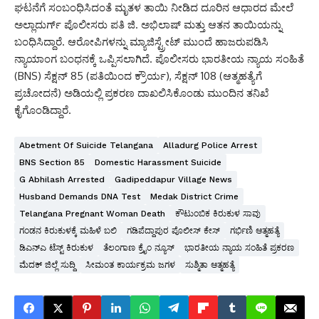
ಘಟನೆಗೆ ಸಂಬಂಧಿಸಿದಂತೆ ಮೃತಳ ತಾಯಿ ನೀಡಿದ ದೂರಿನ ಆಧಾರದ ಮೇಲೆ
ಅಲ್ಲಾದುರ್ಗ್ ಪೊಲೀಸರು ಪತಿ ಜಿ. ಅಭಿಲಾಷ್ ಮತ್ತು ಆತನ ತಾಯಿಯನ್ನು
ಬಂಧಿಸಿದ್ದಾರೆ. ಆರೋಪಿಗಳನ್ನು ಮ್ಯಾಜಿಸ್ಟ್ರೇಟ್ ಮುಂದೆ ಹಾಜರುಪಡಿಸಿ
ನ್ಯಾಯಾಂಗ ಬಂಧನಕ್ಕೆ ಒಪ್ಪಿಸಲಾಗಿದೆ. ಪೊಲೀಸರು ಭಾರತೀಯ ನ್ಯಾಯ ಸಂಹಿತೆ
(BNS) ಸೆಕ್ಷನ್ 85 (ಪತಿಯಿಂದ ಕ್ರೌರ್ಯ), ಸೆಕ್ಷನ್ 108 (ಆತ್ಮಹತ್ಯೆಗೆ
ಪ್ರಚೋದನೆ) ಅಡಿಯಲ್ಲಿ ಪ್ರಕರಣ ದಾಖಲಿಸಿಕೊಂಡು ಮುಂದಿನ ತನಿಖೆ
ಕೈಗೊಂಡಿದ್ದಾರೆ.
Abetment Of Suicide Telangana
Alladurg Police Arrest
BNS Section 85
Domestic Harassment Suicide
G Abhilash Arrested
Gadipeddapur Village News
Husband Demands DNA Test
Medak District Crime
Telangana Pregnant Woman Death
ಕೌಟುಂಬಿಕ ಕಿರುಕುಳ ಸಾವು
ಗಂಡನ ಕಿರುಕುಳಕ್ಕೆ ಮಹಿಳೆ ಬಲಿ
ಗಡಿಪೆದ್ದಾಪುರ ಪೊಲೀಸ್ ಕೇಸ್
ಗರ್ಭಿಣಿ ಆತ್ಮಹತ್ಯೆ
ಡಿಎನ್‌ಎ ಟೆಸ್ಟ್ ಕಿರುಕುಳ
ತೆಲಂಗಾಣ ಕ್ರೈಂ ನ್ಯೂಸ್
ಭಾರತೀಯ ನ್ಯಾಯ ಸಂಹಿತೆ ಪ್ರಕರಣ
ಮೆದಕ್ ಜಿಲ್ಲೆ ಸುದ್ದಿ
ಸೀಮಂತ ಕಾರ್ಯಕ್ರಮ ಜಗಳ
ಸುಶ್ಮಿತಾ ಆತ್ಮಹತ್ಯೆ