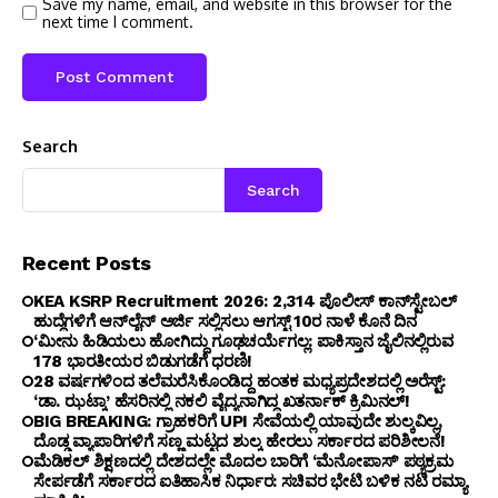
Save my name, email, and website in this browser for the
next time I comment.
Search
Search
Recent Posts
KEA KSRP Recruitment 2026: 2,314 ಪೊಲೀಸ್ ಕಾನ್‌ಸ್ಟೇಬಲ್
ಹುದ್ದೆಗಳಿಗೆ ಆನ್‌ಲೈನ್ ಅರ್ಜಿ ಸಲ್ಲಿಸಲು ಆಗಸ್ಟ್ 10ರ ನಾಳೆ ಕೊನೆ ದಿನ
‘ಮೀನು ಹಿಡಿಯಲು ಹೋಗಿದ್ದು ಗೂಢಚರ್ಯೆಗಲ್ಲ: ಪಾಕಿಸ್ತಾನ ಜೈಲಿನಲ್ಲಿರುವ
178 ಭಾರತೀಯರ ಬಿಡುಗಡೆಗೆ ಧರಣಿ!
28 ವರ್ಷಗಳಿಂದ ತಲೆಮರೆಸಿಕೊಂಡಿದ್ದ ಹಂತಕ ಮಧ್ಯಪ್ರದೇಶದಲ್ಲಿ ಅರೆಸ್ಟ್:
‘ಡಾ. ಝಟ್ಕಾ’ ಹೆಸರಿನಲ್ಲಿ ನಕಲಿ ವೈದ್ಯನಾಗಿದ್ದ ಖತರ್ನಾಕ್ ಕ್ರಿಮಿನಲ್!
BIG BREAKING: ಗ್ರಾಹಕರಿಗೆ UPI ಸೇವೆಯಲ್ಲಿ ಯಾವುದೇ ಶುಲ್ಕವಿಲ್ಲ,
ದೊಡ್ಡ ವ್ಯಾಪಾರಿಗಳಿಗೆ ಸಣ್ಣ ಮಟ್ಟದ ಶುಲ್ಕ ಹೇರಲು ಸರ್ಕಾರದ ಪರಿಶೀಲನೆ!
ಮೆಡಿಕಲ್ ಶಿಕ್ಷಣದಲ್ಲಿ ದೇಶದಲ್ಲೇ ಮೊದಲ ಬಾರಿಗೆ ‘ಮೆನೋಪಾಸ್’ ಪಠ್ಯಕ್ರಮ
ಸೇರ್ಪಡೆಗೆ ಸರ್ಕಾರದ ಐತಿಹಾಸಿಕ ನಿರ್ಧಾರ: ಸಚಿವರ ಭೇಟಿ ಬಳಿಕ ನಟಿ ರಮ್ಯಾ