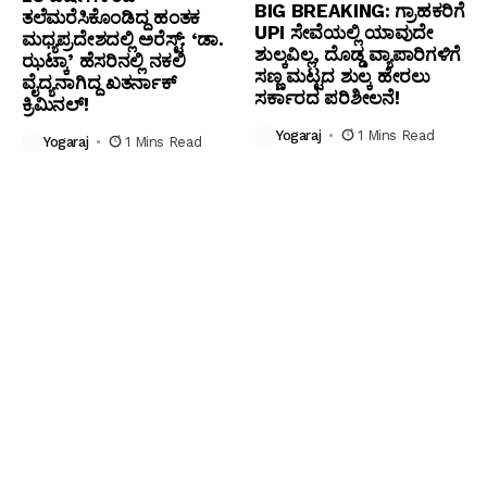
BIG BREAKING: ಗ್ರಾಹಕರಿಗೆ
ತಲೆಮರೆಸಿಕೊಂಡಿದ್ದ ಹಂತಕ
UPI ಸೇವೆಯಲ್ಲಿ ಯಾವುದೇ
ಮಧ್ಯಪ್ರದೇಶದಲ್ಲಿ ಅರೆಸ್ಟ್: ‘ಡಾ.
ಶುಲ್ಕವಿಲ್ಲ, ದೊಡ್ಡ ವ್ಯಾಪಾರಿಗಳಿಗೆ
ಝಟ್ಕಾ’ ಹೆಸರಿನಲ್ಲಿ ನಕಲಿ
ಸಣ್ಣ ಮಟ್ಟದ ಶುಲ್ಕ ಹೇರಲು
ವೈದ್ಯನಾಗಿದ್ದ ಖತರ್ನಾಕ್
ಸರ್ಕಾರದ ಪರಿಶೀಲನೆ!
ಕ್ರಿಮಿನಲ್!
Yogaraj
1 Mins Read
Yogaraj
1 Mins Read