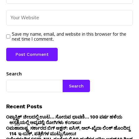
Save my name, email, and website in this browser for the
next time I comment.
Search
Search
Recent Posts
ಪ್ಲಾಸ್ಟಿಕ್ ಚೀಲದಲ್ಲಿ ಊಟ… ಸೋರುವ ಛಾವಣಿ… 100 ವರ್ಷ ಹಳೆಯ
ಆಸ್ಪತ್ರೆಯಲ್ಲಿ ಅವ್ಯವಸ್ಥೆ: ರೋಗಿಗಳು ಕಂಗಾಲು!
ಮಹಾರಾಷ್ಟ್ರ ಸರ್ಕಾರದ ಬಿಗ್ ಆಕ್ಷನ್: ಐಸಿಸ್, ಅಲ್-ಖೈದಾ ಲಿಂಕ್ ಹೊಂದಿದ್ದ
114 ಇ-ಬುಕ್, ಪತ್ರಿಕೆಗಳ ಮುಟ್ಟುಗೋಲು!