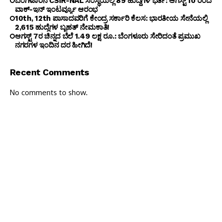
ಬೆಂಗ‌ಳೂರಿನ CSIR-NAL ಸಂಸ್ಥೆಯಲ್ಲಿ 89 ಹುದ್ದೆಗಳ ಭರ್ತಿ: ಆಗಸ್ಟ್ 10 ರಿಂದ
ವಾಕ್-ಇನ್ ಇಂಟರ್ವ್ಯೂ ಆರಂಭ
10th, 12th ಪಾಸಾದವರಿಗೆ ಕೇಂದ್ರ ಸರ್ಕಾರಿ ಕೆಲಸ: ಭಾರತೀಯ ಸೇನೆಯಲ್ಲಿ
2,615 ಹುದ್ದೆಗಳ ಬೃಹತ್ ನೇಮಕಾತಿ!
ಆಗಸ್ಟ್ 7ರ ಚಿನ್ನದ ಬೆಲೆ 1.49 ಲಕ್ಷ ರೂ.: ಬೆಂಗಳೂರು ಸೇರಿದಂತೆ ಪ್ರಮುಖ
ನಗರಗಳ ಇಂದಿನ ದರ ಹೀಗಿದೆ!
Recent Comments
No comments to show.