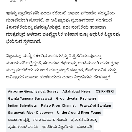
ಇದನ್ನು ಪ್ರಾಚೀನ ನದಿ ಎಂದು ಕರೆಯಲಿ ಅಥವಾ ಪೌರಾಣಿಕ ಸರಸ್ವತಿಯ
ಪುರಾವೆಯಾಗಿ ನೋಡಲಿ, ಈ ಆವಿಷ್ಕಾರವು ಪ್ರಯಾಗ್‌ರಾಜ್ ಸಂಗಮದ
ತಿಳುವಳಿಕೆಯನ್ನು ಪುನರ್ರೂಪಿಸುತ್ತದೆ, ಇದು ನಂಬಿಕೆಯ ತಾಣವಾಗಿ
ಮಾತ್ರವಲ್ಲದೆ ಆಳವಾದ ಭೂವೈಜ್ಞಾನಿಕ ಇತಿಹಾಸ ಮತ್ತು ಆಧುನಿಕ ವಿಜ್ಞಾನವು
ಛೇದಿಸುವ ಸ್ಥಳವಾಗಿದೆ.
ವಿಜ್ಞಾನವು ಮಣ್ಣಿನ ಕೆಳಗಿನ ಪದರಗಳನ್ನು ಸಿಪ್ಪೆ ತೆಗೆಯುವುದನ್ನು
ಮುಂದುವರಿಸುತ್ತಿದ್ದಂತೆ, ಸಂಗಮದ ಕಥೆಯನ್ನು ಅಂತಿಮವಾಗಿ ಧರ್ಮಗ್ರಂಥ
ಮತ್ತು ನಂಬಿಕೆಯ ಮೂಲಕ ಮಾತ್ರವಲ್ಲದೆ ದತ್ತಾಂಶ, ಕೊರೆಯುವಿಕೆ ಮತ್ತು
ಆವಿಷ್ಕಾರದ ಮೂಲಕ ಹೇಳಬಹುದು ಎಂದು ವಿಜ್ಞಾನಿಗಳು ಹೇಳುತ್ತಾರೆ.
Airborne Geophysical Survey
Allahabad News.
CSIR-NGRI
Ganga Yamuna Saraswati
Groundwater Recharge
Indian Scientists
Paleo River Channel
Prayagraj Sangam
Saraswati River Discovery
Underground River Found
ಅಂತರ್ಜಲ ವೃದ್ಧಿ
ಗಂಗಾ ಯಮುನಾ ಸಂಗಮ
ಪುರಾತನ ನದಿ ಪಾತ್ರ
ಪ್ರಯಾಗ್‌ರಾಜ್ ಸಂಗಮ
ಭಾರತೀಯ ವಿಜ್ಞಾನಿಗಳು
ಭೂಗತ ನದಿ