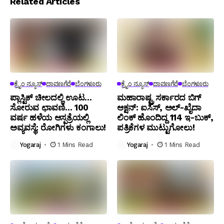
Related Articles
ಕ್ರೈಂ ನ್ಯೂಸ್
ದಾವಣಗೆರೆ
ಬೆಂಗಳೂರು
ಕ್ರೈಂ ನ್ಯೂಸ್
ದಾವಣಗೆರೆ
ಬೆಂಗಳೂರು
ಪ್ಲಾಸ್ಟಿಕ್ ಚೀಲದಲ್ಲಿ ಊಟ…
ಮಹಾರಾಷ್ಟ್ರ ಸರ್ಕಾರದ ಬಿಗ್
ಸೋರುವ ಛಾವಣಿ… 100
ಆಕ್ಷನ್: ಐಸಿಸ್, ಅಲ್-ಖೈದಾ
ವರ್ಷ ಹಳೆಯ ಆಸ್ಪತ್ರೆಯಲ್ಲಿ
ಲಿಂಕ್ ಹೊಂದಿದ್ದ 114 ಇ-ಬುಕ್,
ಅವ್ಯವಸ್ಥೆ: ರೋಗಿಗಳು ಕಂಗಾಲು!
ಪತ್ರಿಕೆಗಳ ಮುಟ್ಟುಗೋಲು!
Yogaraj
1 Mins Read
Yogaraj
1 Mins Read