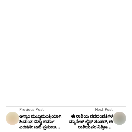
Previous Post
Next Post
ಅಸ್ಸಾಂ ಮುಖ್ಯಮಂತ್ರಿಯಾಗಿ
ಈ ರಾಶಿಯ ನವದಂಪತಿಗಳ
ಹಿಮಂತ ಬಿಸ್ವಾ ಶರ್ಮಾ
ಮ್ಯಾರೇಜ್ ಲೈಫ್ ಸೂಪರ್, ಈ
ಎರಡನೇ ಬಾರಿ ಪ್ರಮಾಣ
ರಾಶಿಯವರ ನಿಶ್ಚಿತಾರ್ಥ