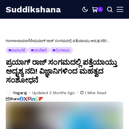
Suddikshana
0
Home
ದಾವಣಗೆರೆ
ಪ್ರಯಾಗ್‌ ರಾಜ್ ಸಂಗಮದಲ್ಲಿ ಪತ್ತೆಯಾಯ್ತು ಅದೃಶ್ಯ ನದಿ!
ವಿಜ್ಞಾನಿಗಳಿಂದ ಮಹತ್ವದ ಸಂಶೋಧನೆ
ದಾವಣಗೆರೆ
ನವದೆಹಲಿ
ಬೆಂಗಳೂರು
ಪ್ರಯಾಗ್‌ ರಾಜ್ ಸಂಗಮದಲ್ಲಿ ಪತ್ತೆಯಾಯ್ತು
ಅದೃಶ್ಯ ನದಿ! ವಿಜ್ಞಾನಿಗಳಿಂದ ಮಹತ್ವದ
ಸಂಶೋಧನೆ
Yogaraj
Updated 3 Months Ago
1 Mins Read
Share