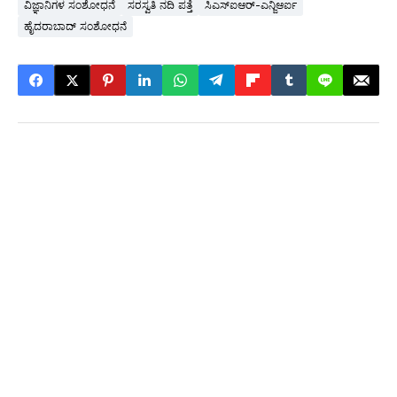
ವಿಜ್ಞಾನಿಗಳ ಸಂಶೋಧನೆ
ಸರಸ್ವತಿ ನದಿ ಪತ್ತೆ
ಸಿಎಸ್ಐಆರ್-ಎನ್ಜಿಆರ್ಐ
ಹೈದರಾಬಾದ್ ಸಂಶೋಧನೆ