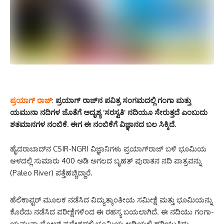
ಪ್ರಯಾಗ್ ರಾಜ್
:
ಪ್ರಯಾಗ್‌ ರಾಜ್‌ನ ಪವಿತ್ರ ಸಂಗಮದಲ್ಲಿ ಗಂಗಾ ಮತ್ತು
ಯಮುನಾ ನದಿಗಳ ಜೊತೆಗೆ ಅದೃಶ್ಯ ‘ಸರಸ್ವತಿ’ ನದಿಯೂ ಸೇರುತ್ತದೆ ಎಂಬುದು
ಶತಮಾನಗಳ ನಂಬಿಕೆ. ಈಗ ಈ ನಂಬಿಕೆಗೆ ವಿಜ್ಞಾನದ ಬಲ ಸಿಕ್ಕಿದೆ.
ಹೈದರಾಬಾದ್‌ನ CSIR-NGRI ವಿಜ್ಞಾನಿಗಳು ಪ್ರಯಾಗ್‌ರಾಜ್ ಬಳಿ ಭೂಮಿಯ
ಆಳದಲ್ಲಿ ಸುಮಾರು 400 ಅಡಿ ಅಗಲದ ಬೃಹತ್ ಪುರಾತನ ನದಿ ಪಾತ್ರವನ್ನು
(Paleo River) ಪತ್ತೆಹಚ್ಚಿದ್ದಾರೆ.
ಹೆಲಿಕಾಪ್ಟರ್ ಮೂಲಕ ನಡೆಸಿದ ವಿದ್ಯುತ್ಕಾಂತೀಯ ಸಮೀಕ್ಷೆ ಮತ್ತು ಭೂಮಿಯನ್ನು
ಕೊರೆದು ನಡೆಸಿದ ಪರೀಕ್ಷೆಗಳಿಂದ ಈ ರಹಸ್ಯ ಬಯಲಾಗಿದೆ. ಈ ನದಿಯು ಗಂಗಾ-
ಯಮುನಾ ದೋಬ್ ಪ್ರದೇಶದಲ್ಲಿ ಭೂಮಿಯ ಅಡಿಯಲ್ಲಿ ಹರಿಯುತ್ತಿದ್ದು,