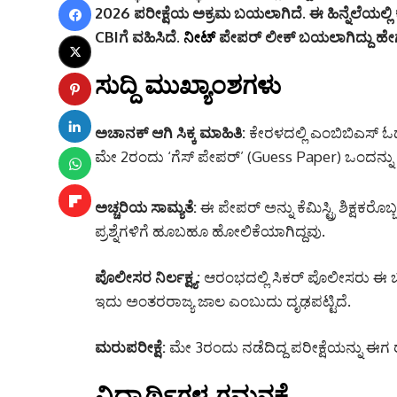
2026 ಪರೀಕ್ಷೆಯ ಅಕ್ರಮ ಬಯಲಾಗಿದೆ.
ಈ ಹಿನ್ನೆಲೆಯಲ್ಲ
CBI
ಗೆ ವಹಿಸಿದೆ.
ನೀಟ್
ಪೇಪರ್ ಲೀಕ್ ಬಯಲಾಗಿದ್ದು ಹೇಗೆ 
ಸುದ್ದಿ ಮುಖ್ಯಾಂಶಗಳು
ಅಚಾನಕ್ ಆಗಿ ಸಿಕ್ಕ ಮಾಹಿತಿ:
ಕೇರಳದಲ್ಲಿ ಎಂಬಿಬಿಎಸ್ ಓದು
ಮೇ 2ರಂದು ‘ಗೆಸ್ ಪೇಪರ್’ (Guess Paper) ಒಂದನ್ನು ಕ
ಅಚ್ಚರಿಯ ಸಾಮ್ಯತೆ:
ಈ ಪೇಪರ್ ಅನ್ನು ಕೆಮಿಸ್ಟ್ರಿ ಶಿಕ್ಷಕರೊ
ಪ್ರಶ್ನೆಗಳಿಗೆ ಹೂಬಹೂ ಹೋಲಿಕೆಯಾಗಿದ್ದವು.
ಪೊಲೀಸರ ನಿರ್ಲಕ್ಷ್ಯ:
ಆರಂಭದಲ್ಲಿ ಸಿಕರ್ ಪೊಲೀಸರು ಈ ಬಗ್
ಇದು ಅಂತರರಾಜ್ಯ ಜಾಲ ಎಂಬುದು ದೃಢಪಟ್ಟಿದೆ.
ಮರುಪರೀಕ್ಷೆ:
ಮೇ 3ರಂದು ನಡೆದಿದ್ದ ಪರೀಕ್ಷೆಯನ್ನು ಈಗ ರ
ವಿದ್ಯಾರ್ಥಿಗಳ ಗಮನಕ್ಕೆ