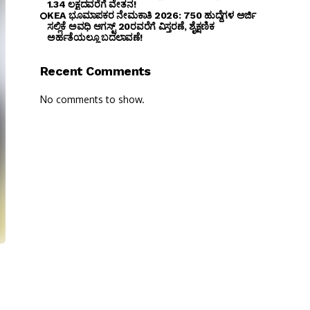
₹1.34 ಲಕ್ಷದವರೆಗೆ ವೇತನ!
KEA ಭೂಮಾಪಕರ ನೇಮಕಾತಿ 2026: 750 ಹುದ್ದೆಗಳ ಅರ್ಜಿ
ಸಲ್ಲಿಕೆ ಅವಧಿ ಆಗಸ್ಟ್ 20ರವರೆಗೆ ವಿಸ್ತರಣೆ, ಶೈಕ್ಷಣಿಕ
ಅರ್ಹತೆಯಲ್ಲೂ ಬದಲಾವಣೆ!
Recent Comments
No comments to show.