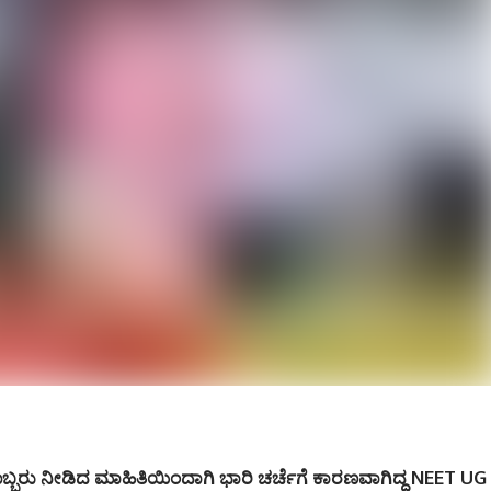
ರೊಬ್ಬರು ನೀಡಿದ ಮಾಹಿತಿಯಿಂದಾಗಿ ಭಾರಿ ಚರ್ಚೆಗೆ ಕಾರಣವಾಗಿದ್ದ NEET UG