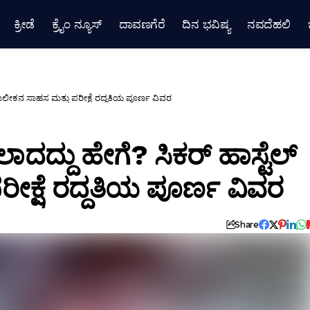
ಕ್ರೀಡೆ
ಕ್ರೈಂ ನ್ಯೂಸ್
ದಾವಣಗೆರೆ
ದಿನ ಭವಿಷ್ಯ
ನವದೆಹಲಿ
ಾಲೀಕನ ಸಾಹಸ ಮತ್ತು ಪರೀಕ್ಷೆ ರದ್ದತಿಯ ಪೂರ್ಣ ವಿವರ
ದ್ದು ಹೇಗೆ? ಸಿಕರ್ ಹಾಸ್ಟೆಲ್
ಕ್ಷೆ ರದ್ದತಿಯ ಪೂರ್ಣ ವಿವರ
Share