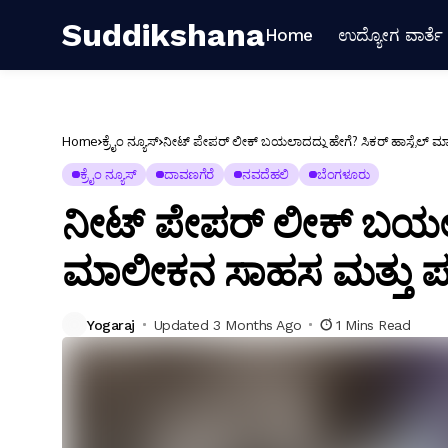
Suddikshana
Home
ಉದ್ಯೋಗ ವಾರ್ತೆ
Home
ಕ್ರೈಂ ನ್ಯೂಸ್
ನೀಟ್ ಪೇಪರ್ ಲೀಕ್ ಬಯಲಾದದ್ದು ಹೇಗೆ? ಸಿಕರ್ ಹಾಸ್ಟೆಲ್ ಮ
ಕ್ರೈಂ ನ್ಯೂಸ್
ದಾವಣಗೆರೆ
ನವದೆಹಲಿ
ಬೆಂಗಳೂರು
ನೀಟ್ ಪೇಪರ್ ಲೀಕ್ ಬಯಲಾದ
ಮಾಲೀಕನ ಸಾಹಸ ಮತ್ತು ಪರೀ
Yogaraj
Updated 3 Months Ago
1 Mins Read