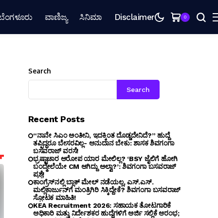
ಬೆಂಗಳೂರು
ವಾಣಿಜ್ಯ
ಸಿನಿಮಾ
Disclaimer
0
Search
Search
Recent Posts
“ನಾನೇ ಸಿಎಂ ಅಂತೀನಿ, ಇದಕ್ಕಿಂತ ದೊಡ್ಡದೇನಿದೆ?” ಹುದ್ದೆ
ತಪ್ಪಿದ್ದರೂ ಬೇಸರವಿಲ್ಲ- ಅನುದಾನ ಬೇಕು: ಶಾಸಕ ಶಿವಗಂಗಾ
ಬಸವರಾಜ್ ವರಸೆ!
ಭ್ರಷ್ಟಾಚಾರ ಆರೋಪ ಯಾರ ಮೇಲಿಲ್ಲ? ‘BSY ಜೈಲಿಗೆ ಹೋಗಿ
ಬಂದ್ಮೇಲೆಯೇ CM ಆಗಿದ್ದು ಅಲ್ವಾ?’: ಶಿವಗಂಗಾ ಬಸವರಾಜ್
ಪ್ರಶ್ನೆ!
ಕಾಂಗ್ರೆಸ್‌ನಲ್ಲಿ ಬ್ಲಾಕ್ ಮೇಲ್ ನಡೆಯಲ್ಲ, ಎಸ್.ಎಸ್.
ಮಲ್ಲಿಕಾರ್ಜುನ್‌ಗೆ ಮಂತ್ರಿಗಿರಿ ಸಿಕ್ಕಿದ್ದೇಕೆ? ಶಿವಗಂಗಾ ಬಸವರಾಜ್
ಸ್ಫೋಟಕ ಮಾಹಿತಿ!
KEA Recruitment 2026: ಸಹಾಯಕ ತೋಟಗಾರಿಕೆ
ಅಧಿಕಾರಿ ಮತ್ತು ನಿರ್ದೇಶಕರ ಹುದ್ದೆಗಳಿಗೆ ಅರ್ಜಿ ಸಲ್ಲಿಕೆ ಆರಂಭ;