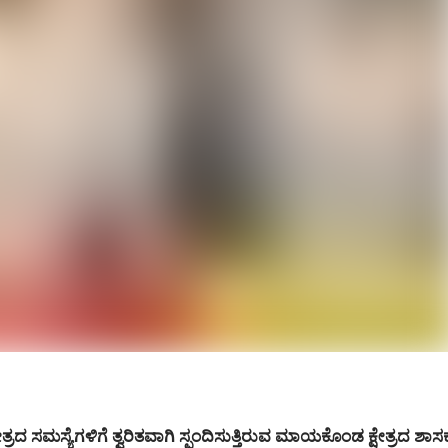
ತ್ರದ ಸಮಸ್ಯೆಗಳಿಗೆ ತ್ವರಿತವಾಗಿ ಸ್ಪಂದಿಸುತ್ತಿರುವ ಮಾಯಕೊಂಡ ಕ್ಷೇತ್ರದ ಶಾಸ