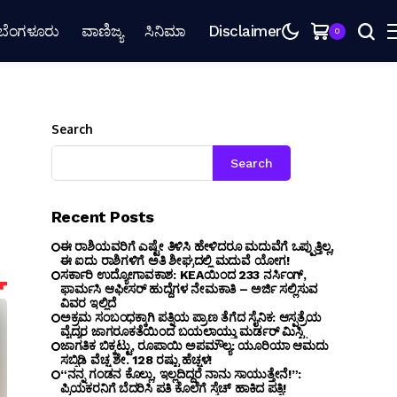
ಬೆಂಗಳೂರು
ವಾಣಿಜ್ಯ
ಸಿನಿಮಾ
Disclaimer
0
Search
Search
Recent Posts
ಈ ರಾಶಿಯವರಿಗೆ ಎಷ್ಟೇ ತಿಳಿಸಿ ಹೇಳಿದರೂ ಮದುವೆಗೆ ಒಪ್ಪುತ್ತಿಲ್ಲ,
ಈ ಐದು ರಾಶಿಗಳಿಗೆ ಅತಿ ಶೀಘ್ರದಲ್ಲಿ ಮದುವೆ ಯೋಗ!
ಸರ್ಕಾರಿ ಉದ್ಯೋಗಾವಕಾಶ: KEAಯಿಂದ 233 ನರ್ಸಿಂಗ್,
ಫಾರ್ಮಸಿ ಆಫೀಸರ್ ಹುದ್ದೆಗಳ ನೇಮಕಾತಿ – ಅರ್ಜಿ ಸಲ್ಲಿಸುವ
ವಿವರ ಇಲ್ಲಿದೆ
ಅಕ್ರಮ ಸಂಬಂಧಕ್ಕಾಗಿ ಪತ್ನಿಯ ಪ್ರಾಣ ತೆಗೆದ ಸೈನಿಕ: ಆಸ್ಪತ್ರೆಯ
ವೈದ್ಯರ ಜಾಗರೂಕತೆಯಿಂದ ಬಯಲಾಯ್ತು ಮರ್ಡರ್ ಮಿಸ್ಟ್ರಿ
ಜಾಗತಿಕ ಬಿಕ್ಕಟ್ಟು, ರೂಪಾಯಿ ಅಪಮೌಲ್ಯ: ಯೂರಿಯಾ ಆಮದು
ಸಬ್ಸಿಡಿ ವೆಚ್ಚ ಶೇ. 128 ರಷ್ಟು ಹೆಚ್ಚಳ!
“ನನ್ನ ಗಂಡನ ಕೊಲ್ಲು, ಇಲ್ಲದಿದ್ದರೆ ನಾನು ಸಾಯುತ್ತೇನೆ!”:
ಪ್ರಿಯಕರನಿಗೆ ಬೆದರಿಸಿ ಪತಿ ಕೊಲೆಗೆ ಸ್ಕೆಚ್ ಹಾಕಿದ ಪತ್ನಿ!