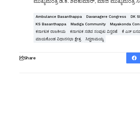
ಮುಖ್ಯಮಂತ್ರಿ ಡಿ.ಕೆ. ಶಿವಕುಮಾರ್, ಮಾಜಿ ಮುಖ್ಯಮಂತ್ರಿ 
Ambulance Basanthappa
Davanagere Congress
DK S
KS Basanthappa
Madiga Community
Mayakonda Cons
ಕರ್ನಾಟಕ ರಾಜಕೀಯ
ಕರ್ನಾಟಕ ಸಚಿವ ಸಂಪುಟ ವಿಸ್ತರಣೆ
ಕೆ ಎಸ್ ಬಸವ
ಮಾಯಕೊಂಡ ವಿಧಾನಸಭಾ ಕ್ಷೇತ್ರ
ಸಿದ್ದರಾಮಯ್ಯ
Share