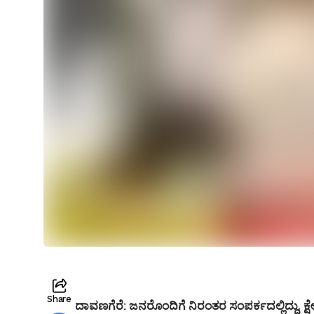
Share
ದಾವಣಗೆರೆ: ಜನರೊಂದಿಗೆ ನಿರಂತರ ಸಂಪರ್ಕದಲ್ಲಿದ್ದು, ಕ್ಷೇ