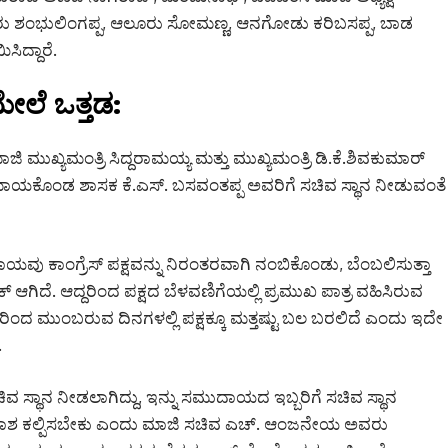
ರು ಶಂಭುಲಿಂಗಪ್ಪ, ಆಲೂರು ಸೋಮಣ್ಣ, ಆನಗೋಡು ಕರಿಬಸಪ್ಪ, ಬಾಡ
ಸಿದ್ದಾರೆ.
ಲೆ ಒತ್ತಡ:
ುಖ್ಯಮಂತ್ರಿ ಸಿದ್ದರಾಮಯ್ಯ ಮತ್ತು ಮುಖ್ಯಮಂತ್ರಿ ಡಿ.ಕೆ.ಶಿವಕುಮಾರ್
 ಮಾಯಕೊಂಡ ಶಾಸಕ ಕೆ.ಎಸ್. ಬಸವಂತಪ್ಪ ಅವರಿಗೆ ಸಚಿವ ಸ್ಥಾನ ನೀಡುವಂತೆ
ಕಾಂಗ್ರೆಸ್ ಪಕ್ಷವನ್ನು ನಿರಂತರವಾಗಿ ನಂಬಿಕೊಂಡು, ಬೆಂಬಲಿಸುತ್ತಾ
ಗಿದೆ. ಆದ್ದರಿಂದ ಪಕ್ಷದ ಬೆಳವಣಿಗೆಯಲ್ಲಿ ಪ್ರಮುಖ ಪಾತ್ರ ವಹಿಸಿರುವ
ರಿಂದ ಮುಂಬರುವ ದಿನಗಳಲ್ಲಿ ಪಕ್ಷಕ್ಕೂ ಮತ್ತಷ್ಟು ಬಲ ಬರಲಿದೆ ಎಂದು ಇದೇ
.
ಥಾನ ನೀಡಲಾಗಿದ್ದು, ಇನ್ನು ಸಮುದಾಯದ ಇಬ್ಬರಿಗೆ ಸಚಿವ ಸ್ಥಾನ
ವಕಾಶ ಕಲ್ಪಿಸಬೇಕು ಎಂದು ಮಾಜಿ ಸಚಿವ ಎಚ್. ಆಂಜನೇಯ ಅವರು