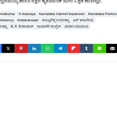
ಸಿದ್ದರಾಮಯ್ಯ ಹಾಗೂ ಪಕ್ಷದ ಹೈಕಮಾಂಡ್ ಮೇಲೆ ಒತ್ತಡ ಹಾಕಿದ್ದಾರೆ.
hivakumar
H Anjaneya
Karnataka Cabinet Expansion
Karnataka Politics
tituency
Siddaramaiah
ಅಂಬ್ಯುಲೆನ್ಸ್ ಬಸವಂತಪ್ಪ
ಎಚ್ ಆಂಜನೇಯ
ಂತಪ್ಪ
ಡಿ. ಕೆ. ಶಿವಕುಮಾರ್
ದಾವಣಗೆರೆ ಕಾಂಗ್ರೆಸ್
ಮಾದಿಗ ಸಮುದಾಯ