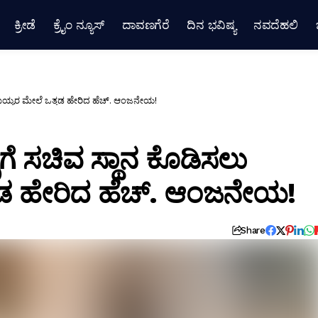
ಕ್ರೀಡೆ
ಕ್ರೈಂ ನ್ಯೂಸ್
ದಾವಣಗೆರೆ
ದಿನ ಭವಿಷ್ಯ
ನವದೆಹಲಿ
ಾಮಯ್ಯರ ಮೇಲೆ ಒತ್ತಡ ಹೇರಿದ ಹೆಚ್. ಆಂಜನೇಯ!
ೆ ಸಚಿವ ಸ್ಥಾನ ಕೊಡಿಸಲು
್ತಡ ಹೇರಿದ ಹೆಚ್. ಆಂಜನೇಯ!
Share