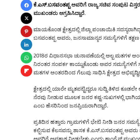
ಕೆ.ಎಸ್.ಬಸವಂತಪ್ಪ
ಅವರಿಗೆ ರಾಜ್ಯ ಸಚಿವ ಸಂಪುಟ ವಿಸ್ತ
ಮುಖಂಡರು ಆಗ್ರಹಿಸಿದ್ದಾರೆ.
ಮಾಯಕೊಂಡ ಕ್ಷೇತ್ರದಲ್ಲಿ ಜಿಲ್ಲಾ ಪಂಚಾಯಿತಿ ಸದಸ್ಯ
ಬಸವಂತಪ್ಪ ಅವರು, ಜನಸಾಮಾನ್ಯರ ಸಮಸ್ಯೆಗಳಿಗೆ ತಕ್ಷಣ ಸ
2018ರ ವಿಧಾನಸಭಾ ಚುನಾವಣೆಯಲ್ಲಿ ಅಲ್ಪ ಮತಗಳ ಅಂತರದ
ನಿರಂತರ ಸಂಪರ್ಕ ಕಾಯ್ದುಕೊಂಡು ಅವರ ಸಮಸ್ಯೆಗಳಿಗೆ 
ಮತಗಳ ಅಂತರದಿಂದ ಗೆಲುವು ಸಾಧಿಸಿ ಕ್ಷೇತ್ರದ ಅಭಿವೃದ್ಧಿಗೆ 
ಕ್ಷೇತ್ರದಲ್ಲಿ ಯಾರೇ ಮೃತಪಟ್ಟಿದ್ದರೂ ಸುದ್ದಿ ತಿಳಿದ ಕೂಡ
ನೆರವು ನೀಡುವ ಮೂಲಕ ಜನರ ಕಷ್ಟ-ಸುಖಗಳಲ್ಲಿ ಭಾಗಿಯಾಗುತ
ಎಂಬ ಹೆಸರಿನಿಂದ ಜನಪ್ರಿಯರಾಗಿದ್ದಾರೆ.
ಪ್ರತಿದಿನ ಹತ್ತಾರು ಗ್ರಾಮಗಳಿಗೆ ಭೇಟಿ ನೀಡಿ ಜನರ ಸಮಸ್ಯೆ
ಕಲ್ಪಿಸುವ ಕೆಲಸವನ್ನು ಶಾಸಕ ಕೆ.ಎಸ್.ಬಸವಂತಪ್ಪ ಅವರು 
ಅವರಿಗೆ ಅವಕಾಶ ನೀಡಬೇಕು ಎಂದು ಕಾಂಗ್ರೆಸ್ ಮುಖಂಡ