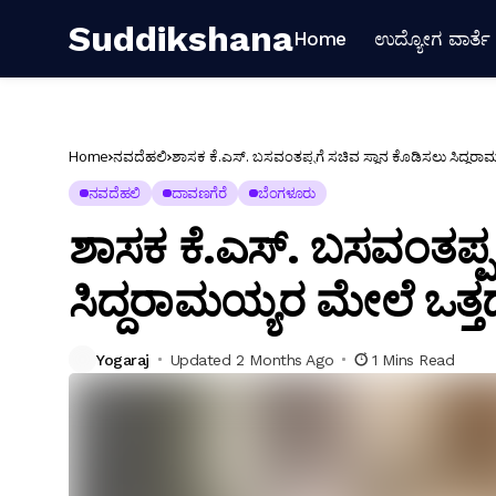
Suddikshana
Home
ಉದ್ಯೋಗ ವಾರ್ತೆ
Home
ನವದೆಹಲಿ
ಶಾಸಕ ಕೆ.ಎಸ್. ಬಸವಂತಪ್ಪಗೆ ಸಚಿವ ಸ್ಥಾನ ಕೊಡಿಸಲು ಸಿದ್ದರ
ನವದೆಹಲಿ
ದಾವಣಗೆರೆ
ಬೆಂಗಳೂರು
ಶಾಸಕ ಕೆ.ಎಸ್. ಬಸವಂತಪ್ಪಗ
ಸಿದ್ದರಾಮಯ್ಯರ ಮೇಲೆ ಒತ
Yogaraj
Updated 2 Months Ago
1 Mins Read