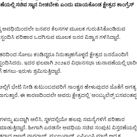
ರಣೆಯಲ್ಲಿ ಸಚಿವ ಸ್ಥಾನ ನೀಡಬೇಕು ಎಂದು ಮಾಯಕೊಂಡ ಕ್ಷೇತ್ರದ ಕಾಂಗ್ರೆಸ್
ರಾಗಿದ್ದ ಅವಧಿಯಿಂದಲೇ ಜನಪರ ಕೆಲಸಗಳ ಮೂಲಕ ಗುರುತಿಸಿಕೊಂಡಿರುವ
್ಪಂದಿಸಿ ಪರಿಹಾರ ಒದಗಿಸುವ ಮೂಲಕ ಜನರ ವಿಶ್ವಾಸ ಗಳಿಸಿದ್ದಾರೆ.
ಿಂದ ಸೋಲು ಕಂಡಿದ್ದರೂ ನಿರುತ್ಸಾಹಗೊಳ್ಳದೆ ಕ್ಷೇತ್ರದ ಜನರೊಂದಿಗೆ
ಸ್ಪಂದಿಸಿದರು. ಇದರ ಫಲವಾಗಿ ೨೦೨೩ರ ವಿಧಾನಸಭಾ ಚುನಾವಣೆಯಲ್ಲಿ ಭಾರ
ಹಗಲು-ಇರುಳು ಶ್ರಮಿಸುತ್ತಿದ್ದಾರೆ.
ಲೇ ಅಲ್ಲಿಗೆ ಭೇಟಿ ನೀಡಿ ಕುಟುಂಬದವರಿಗೆ ಸಾಂತ್ವನ ಹೇಳುವುದರ ಜೊತೆಗೆ ಅಗತ್ಯ
್ತಾರೆ. ಈ ಕಾರಣದಿಂದಲೇ ಅವರು ಕ್ಷೇತ್ರದಲ್ಲಿ ‘ಅಂಬ್ಯುಲೆನ್ಸ್ ಬಸವಂತಪ್ಪ
ಗಳನ್ನು ಖುದ್ದಾಗಿ ಆಲಿಸಿ, ಸ್ಥಳದಲ್ಲಿಯೇ ಹಲವು ಸಮಸ್ಯೆಗಳಿಗೆ ಪರಿಹಾರ
ಮಾಡುತ್ತಿದ್ದಾರೆ. ಹೀಗಾಗಿ ಎರಡನೇ ಅವಧಿಯ ಸಚಿವ ಸಂಪುಟ ವಿಸ್ತರಣೆಯಲ್ಲಿ
ರಾದ ಅಣಜಿ ನಾಗರಾಜ್, ಮಂಜುನಾಥ್, ಎಪಿಎಂಸಿ ಮಾಜಿ ಅಧ್ಯಕ್ಷ